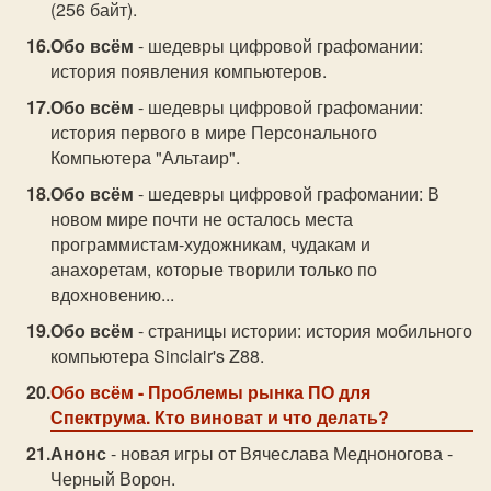
(256 байт).
Обо всём
- шедевры цифровой графомании:
история появления компьютеров.
Обо всём
- шедевры цифровой графомании:
история первого в мире Персонального
Компьютера "Альтаир".
Обо всём
- шедевры цифровой графомании: В
новом мире почти не осталось места
программистам-художникам, чудакам и
анахоретам, которые творили только по
вдохновению...
Обо всём
- страницы истории: история мобильного
компьютера Sinclаir's Z88.
Обо всём
- Проблемы рынка ПО для
Спектрума. Кто виноват и что делать?
Анонс
- новая игры от Вячеслава Медноногова -
Черный Ворон.