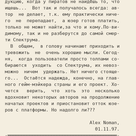
ищешь...
Вот так и получалось всегда: ав-

тор  не делает, т.к. ему практически ниче-

го 
не 
перепадает,  а юзер готов платить,

только не может найти,за что и кому.По-ви-

димому, так и не разберутся до самой смер-

ти Спектрума. 
В  общем,  в голову начинают приходить и

тревожить 
не 
очень хорошие мысли. Сегод-

ня,  когда пользователи просто толпами со-

бираются
уходить 
со Спектрума, их невоз-

можно 
ничем
удержать. Нет ничего стояще-

го... 
Остаётся надежда, конечно, на глав-

ного гейм-мэйкера страны и его проект. Хо-

чется 
верить,  что
хоть 
это  несколько

вдохновит некоторых авторов на продолжение

начатых проектов и приостановит отток юзе-

ров с платформы. Но надолго ли??? 