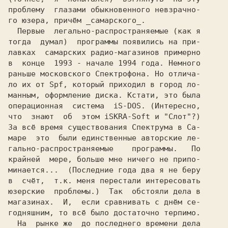
проблему
глазами обыкновенного невзрачно-

го юзера, причём _самарского_. 
Первые
легально-распространяемые (как я

тогда 
думал) 
программы появились на при-

лавках 
самарских радио-магазинов примерно

в 
конце
1993 - начале 1994 года. Немного

раньше московского Спектрофона. Но отлича-

ло их от Spf, который приходил в город ло-

манным, оформление диска. Кстати, это была

операционная
система 
iS-DOS. (Интересно,

что  знают 
об 
этом iSKRA-Soft и "Слот"?)

3а всё время существования Спектрума в Са-

маре
это 
были единственные авторские ле-

гально-распространяемые 
программы. 
По

крайней  мере, больше мне ничего не припо-

минается...  (Последние года два я не беру

в 
счёт,
т.к. меня перестали интересовать

юзерские
проблемы.)
Так 
обстояли дела в

магазинах. 
И, 
если сравнивать с днём се-

На
рынке же 