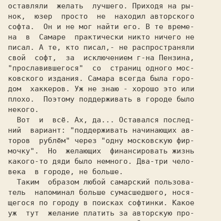
оставляли 
желать 
лучшего. Приходя на ры-

нок,
юзер 
просто 
не 
находил авторского

софта. 
Он и не мог найти его. В те време-

на 
в 
Самаре 
практически никто ничего не

писал. А те, кто писал,- не распространяли

свой
софт,  за  исключением г-на Пензина,

"прославившегося" 
со 
страниц одного мос-

ковского издания. Самара всегда была горо-

дом  хаккеров. Уж не знаю - хорошо это или

плохо. 
Поэтому поддерживать в городе было

некого. 
Вот 
и
всё. Ах, да... Оставался послед-

ний  вариант: "поддерживать начинающих ав-

торов 
рублём" через "одну московскую фир-

мочку".  Но  желающих 
финансировать жизнь

какого-то дяди было немного. Два-три чело-

века
в городе, не больше. 
Таким  образом любой самарский пользова-

тель
напоминал больше сумасшедшего, нося-

щегося по городу в поисках софтинки. Какое

уж 
тут  желание платить за авторскую про-
