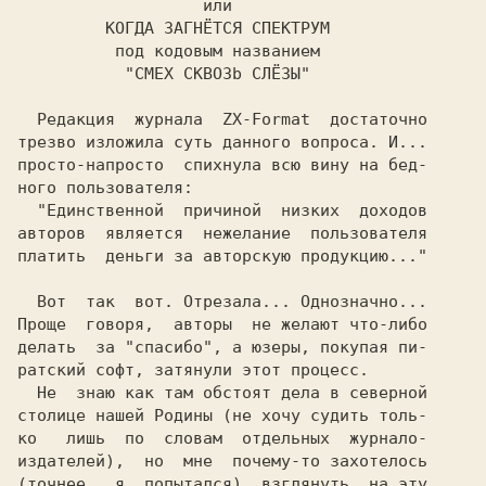
или 
 КОГДА ЗАГНЁТСЯ СПЕКТРУМ
под кодовым названием 
"СМЕХ CKBO3b СЛЁЗЫ" 
Редакция 
журнала  ZX-Format 
достаточно

трезво изложила суть данного вопроса. И...

просто-напросто  спихнула всю вину на бед-

ного пользователя: 
"Единственной  причиной 
низких 
доходов

авторов  является 
нежелание
пользователя

Вот 
так 
вот. Отрезала... Однозначно...

Проще 
говоря, 
авторы 
не желают что-либо

делать 
за "спасибо", а юзеры, покупая пи-

ратский софт, затянули этот процесс.
Не
знаю как там обстоят дела в северной

столице нашей Родины (не хочу судить толь-

ко 
 лишь 
по 
словам 
отдельных
журнало-

издателей),  но  мне
(точнее,
я  попытался)  взглянуть 
на эту
