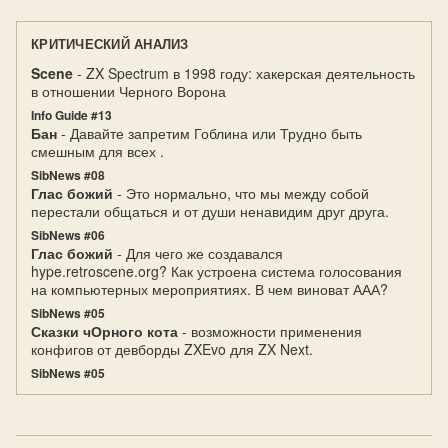
КРИТИЧЕСКИЙ АНАЛИЗ
Scene
- ZX Spectrum в 1998 году: хакерская деятельность
в отношении Черного Ворона
Info Guide #13
Бан
- Давайте запретим Гоблина или Трудно быть
смешным для всех .
SibNews #08
Глас божий
- Это нормально, что мы между собой
перестали общаться и от души ненавидим друг друга.
SibNews #06
Глас божий
- Для чего же создавался
hype.retroscene.org? Как устроена система голосования
на компьютерных мероприятиях. В чем виноват ААА?
SibNews #05
Сказки чОрного кота
- возможности применения
конфигов от девборды ZXEvo для ZX Next.
SibNews #05