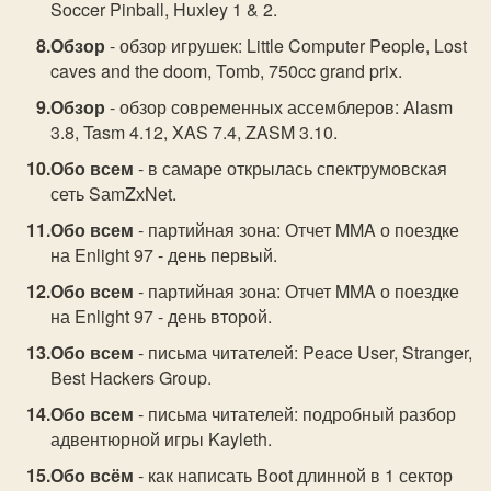
Soccer Pinball, Huxley 1 & 2.
Обзор
- обзор игрушек: Little Computer People, Lost
caves and the doom, Tomb, 750cc grand prix.
Обзор
- обзор современных ассемблеров: Alasm
3.8, Tasm 4.12, XAS 7.4, ZASM 3.10.
Обо всем
- в самаре открылась спектрумовская
сеть SаmZхNet.
Обо всем
- партийная зона: Отчет MMA о поездке
на Enlight 97 - день первый.
Обо всем
- партийная зона: Отчет MMA о поездке
на Enlight 97 - день второй.
Обо всем
- письма читателей: Peace User, Stranger,
Best Hackers Group.
Обо всем
- письма читателей: подробный разбор
адвентюрной игры Kayleth.
Обо всём
- как написать Boot длинной в 1 сектор