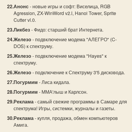
Анонс
- новые игры и софт: Виселица, RGB
Agression, ZX-WinWord v2.l, Hanoi Tower, Sрrite
Cutter vl.0.
Ликбез
- Фидо: старший брат Интернета.
Железо
- подвключение модема "АЛЕГРО" (C-
DOS) к спектруму.
Железо
- подвключение модема "Hayes" к
спектруму.
Железо
- подключение к Спектруму 3'5 дисковода.
Погурмим
- Лиса кидала.
Погурмим
- ММА'лыш и Карлсон.
Реклама
- самый свежие программы в Самаре для
спектрума! Игры, системки, журналы и газеты.
Реклама
- купля, продажа, обмен компьютеров
Амига.