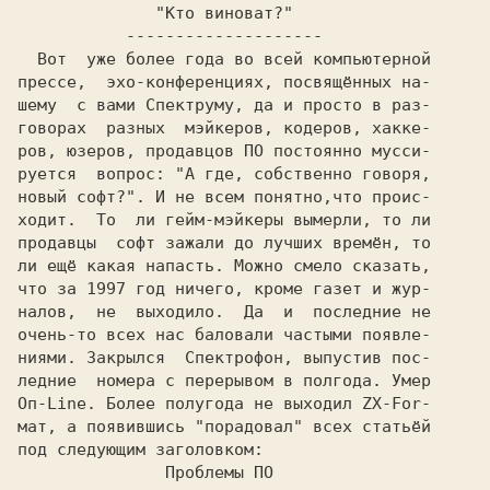
"Кто виноват?"
-------------------- 
Вот 
уже более года во всей компьютерной

прессе,  эхо-конференциях, посвящённых на-

шему
с вами Спектруму, да и просто в раз-

говорах  разных  мэйкеров, кодеров, хакке-

ров, юзеров, продавцов ПО постоянно мусси-

руется 
вопрос: "А где, собственно говоря,

новый софт?". И не всем понятно,что проис-

ходит. 
То 
ли гейм-мэйкеры вымерли, то ли

продавцы
софт зажали до лучших времён, то

ли ещё какая напасть. Можно смело сказать,

что за 1997 год ничего, кроме газет и жур-

налов, 
не 
выходило. 
Да 
и
последние не

очень-то всех нас баловали частыми появле-

ниями. Закрылся  Спектрофон, выпустив пос-

ледние 
номера с перерывом в полгода. Умер

Оп-Line. Более полугода не выходил ZX-For-

мат, а появившись "порадовал" всех статьёй

под следующим заголовком: 
Проблемы ПО 