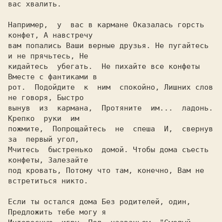
вас хвалить.

Hапример,  у  вас в кармане Оказалась горсть 
конфет, А навстречу

вам попались Ваши верные друзья. Hе пугайтесь 
и не прячьтесь, Hе

кидайтесь  убегать.  Hе пихайте все конфеты 
Вместе с фантиками в

рот.  Подойдите  к  ним  спокойно, Лишних слов 
не говоря, Быстро

вынув  из  кармана,  Протяните  им...  ладонь.  
Крепко  руки  им

пожмите,  Попрощайтесь  не  спеша  И,  свернув  
за  первый угол,

Мчитесь  быстренько  домой. Чтобы дома съесть 
конфеты, Залезайте

под кровать, Потому что там, конечно, Вам не 
встретиться никто.

Если ты остался дома Без родителей, один, 
Предложить тебе могу я
