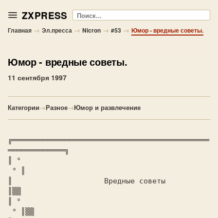
ZXPRESS
Поиск
→
→
→
→
Главная
Эл.пресса
Nicron
#53
Юмор - вредные советы.
Юмор
- вредные советы.
11 сентября 1997
Категории
→
Разное
→
Юмор и развлечение
╔═════════════════════════════════════════════
═════════════╗

║ °							
 ° ║

║                     Вредные советы                       
║
║ °							
 ° ║