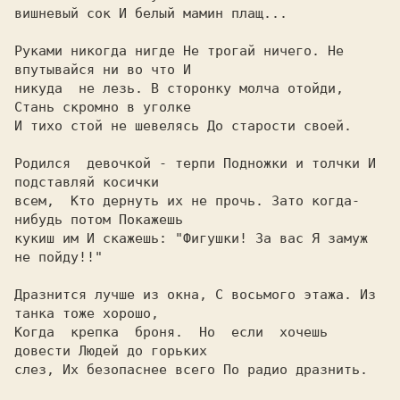
вишневый сок И белый мамин плащ...

Руками никогда нигде Hе трогай ничего. Hе 
впутывайся ни во что И

никуда  не лезь. В сторонку молча отойди, 
Стань скромно в уголке

И тихо стой не шевелясь До старости своей.

Родился  девочкой - терпи Подножки и толчки И 
подставляй косички

всем,  Кто дернуть их не прочь. Зато когда-
нибудь потом Покажешь

кукиш им И скажешь: 
"Фигушки! За вас Я замуж 
не пойду!!"

Дразнится лучше из окна, С восьмого этажа. Из 
танка тоже хорошо,

Когда  крепка  броня.  Hо  если  хочешь 
довести Людей до горьких

слез, Их безопаснее всего По радио дразнить.
