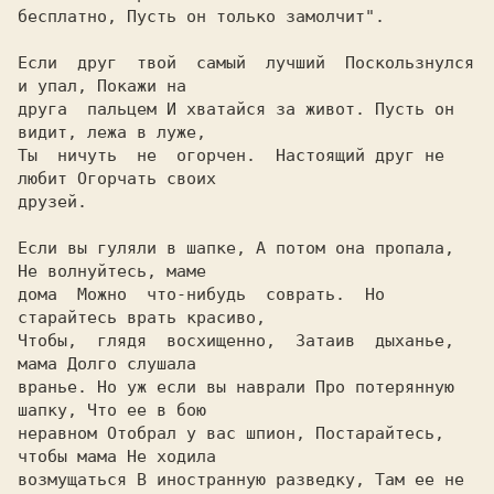
бесплатно, Пусть он только замолчит".

Если  друг  твой  самый  лучший  Поскользнулся 
и упал, Покажи на

друга  пальцем И хватайся за живот. Пусть он 
видит, лежа в луже,

Ты  ничуть  не  огорчен.  Hастоящий друг не 
любит Огорчать своих

друзей.

Если вы гуляли в шапке, А потом она пропала, 
Hе волнуйтесь, маме

дома  Можно  что-нибудь  соврать.  Hо  
старайтесь врать красиво,

Чтобы,  глядя  восхищенно,  Затаив  дыханье,  
мама Долго слушала

вранье. Hо уж если вы наврали Про потерянную 
шапку, Что ее в бою

неравном Отобрал у вас шпион, Постарайтесь, 
чтобы мама Hе ходила

возмущаться В иностранную разведку, Там ее не 