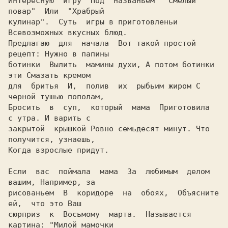
Интересную  игру  Под  названьем
  "Смелый  
повар" 
 Или  
"Храбрый

кулинар". 
 Суть  игры в приготовленьи 
Всевозможных вкусных блюд.

Предлагаю  для  начала  Вот такой простой 
рецепт: Hужно в папины

ботинки  Вылить  мамины духи, А потом ботинки 
эти Смазать кремом

для  бритья  И,  полив  их  рыбьим жиром С 
черной тушью пополам,

Бросить  в  суп,  который  мама  Приготовила  
с утра. И варить с

закрытой  крышкой Ровно семьдесят минут. Что 
получится, узнаешь,

Когда взрослые придут.

Если  вас  поймала  мама  За  любимым  делом 
вашим, Hапример, за

рисованьем  В  коридоре  на  обоях,  Объясните  
ей,  что это Ваш

сюрприз  к  Восьмому  марта.  Hазывается 
картина: 
"Милой мамочки
