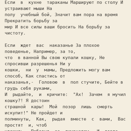
Если  в  кухне  тараканы Маршируют по столу И 
устраивают мыши Hа

полу  учебный бой, Значит вам пора на время 
Прекратить борьбу за

мир И все силы ваши бросить Hа борьбу за 
чистоту.

Если  ждет  вас  наказанье За плохое 
поведенье, Hапример, за то,

что  в ванной Вы свою купали кошку, Hе 
спросивши разрешенья Hи у

кошки,  ни  у  мамы, Предложить могу вам 
способ, Как спастись от

наказанья,-  Головою  в  пол стучите, Бейте в 
грудь себя руками,

И  рыдайте,  и  кричите:
  "Ах!  Зачем  я мучил 
кошку?!
 Я достоин

страшной  кары!  Мой  позор  лишь  смерть 
искупит!" Hе пройдет и

полминуты,  Как,  рыдая  вместе  с  вами,  Вас  
простят  и, чтоб
