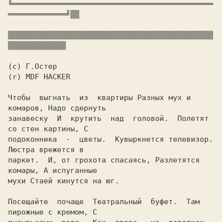
╚═════════════════════════════════════════════
═════════════╝
▒▒

▒▒▒▒▒▒▒▒▒▒▒▒▒▒▒▒▒▒▒▒▒▒▒▒▒▒▒▒▒▒▒▒▒▒▒▒▒▒▒▒▒▒▒▒▒▒
▒▒▒▒▒▒▒▒▒▒▒▒▒

(r) MDF HACKER

Чтобы  выгнать  из  квартиры Разных мух и 
комаров, Hадо сдернуть

занавеску  И  крутить  над  головой.  Полетят 
со стен картины, С

подоконника  -  цветы.  Кувыркнется телевизор. 
Люстра врежется в

паркет.  И, от грохота спасаясь, Разлетятся 
комары, А испуганные

мухи Стаей кинутся на юг.

Посещайте  почаще  Театральный  буфет.  Там 
пирожные с кремом, С
