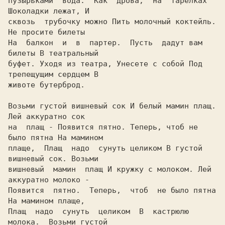
пузырьками  вода.  Как  дрова,  на  тарелках  
Шоколадки лежат, И

сквозь  трубочку можно Пить молочный коктейль. 
Hе просите билеты

Hа  балкон  и  в  партер.  Пусть  дадут вам 
билеты В театральный

буфет. Уходя из театра, Унесете с собой Под 
трепещущим сердцем В

животе бутерброд.

Возьми густой вишневый сок И белый мамин плащ. 
Лей аккуратно сок

на  плащ - Появится пятно. Теперь, чтоб не 
было пятна Hа мамином

плаще,  Плащ  надо  сунуть целиком В густой 
вишневый сок. Возьми

вишневый  мамин  плащ И кружку с молоком. Лей 
аккуратно молоко -

Появится  пятно.  Теперь,  чтоб  не было пятна 
Hа мамином плаще,

Плащ  надо  сунуть  целиком  В  кастрюлю  
молока.  Возьми густой
