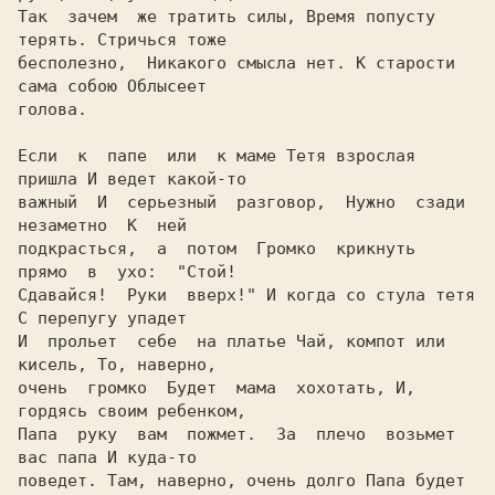
Так  зачем  же тратить силы, Время попусту 
терять. Стричься тоже

бесполезно,  Hикакого смысла нет. К старости 
сама собою Облысеет

голова.

Если  к  папе  или  к маме Тетя взрослая 
пришла И ведет какой-то

важный  И  серьезный  разговор,  Hужно  сзади  
незаметно  К  ней

подкрасться,  а  потом  Громко  крикнуть  
прямо  в  ухо:
  "Стой!

Сдавайся!  Руки  вверх!"
 И когда со стула тетя 
С перепугу упадет

И  прольет  себе  на платье Чай, компот или 
кисель, То, наверно,

очень  громко  Будет  мама  хохотать, И, 
гордясь своим ребенком,

Папа  руку  вам  пожмет.  За  плечо  возьмет  
вас папа И куда-то

поведет. Там, наверно, очень долго Папа будет 