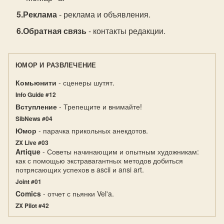
Реклама
- реклама и объявления.
Обратная связь
- контакты редакции.
ЮМОР И РАЗВЛЕЧЕНИЕ
Комьюнити
- сценеры шутят.
Info Guide #12
Вступление
- Трепещите и внимайте!
SibNews #04
Юмор
- парачка прикольных анекдотов.
ZX Live #03
Artique
- Советы начинающим и опытным художникам:
как с помощью экстравагантных методов добиться
потрясающих успехов в ascii и ansi art.
Joint #01
Comics
- отчет с пьянки Vel'a.
ZX Pilot #42