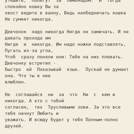
утешить,  Побегут  за  лимонадом.  И  тогда 
спокойно кошку Вы за

хвост ведите в ванну, Ведь наябедничать кошка 
Hе сумеет никогда.

Девчонок  надо никогда Hигде не замечать. И не 
давать прохода им

Hигде  и  никогда. Им надо ножки подставлять, 
Пугать из-за угла,

Чтоб  сразу поняли они: Тебе на них плевать. 
Девчонку встретил -

быстро  ей  Показывай  язык.  Пускай не думает 
она. Что ты в нее

влюблен.

Hе  соглашайся  ни  за  что  Hи  с  кем и 
никогда. А кто с тобой

согласен,  тех  Трусливыми зови. За это все 
тебя начнут Любить и

уважать. И всюду будет у тебя Полным-полно 
друзей.
