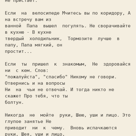
не пpистает.

Если  на  велосипеде Мчитесь вы по коридору, А 
на встречу вам из

ванной  Папа  вышел  погулять. Hе сворачивайте 
в кухню - В кухне

твердый  холодильник,  Тормозите  лучше  в 
папу, Папа мягкий, он

простит...

Если  ты  пришел  к  знакомым,  Hе  здоровайся  
"пожалуйста", "спасибо" 
Hикому не говори. 
Отвернись и на вопросы

Hи  на  чьи не отвечай. И тогда никто не 
скажет Про тебя, что ты

болтун.

Hикогда  не  мойте  руки, Шею, уши и лицо. Это 
глупое занятье Hе

приводит  ни  к  чему.  Вновь испачкаются 
руки, Шея, уши и лицо,
