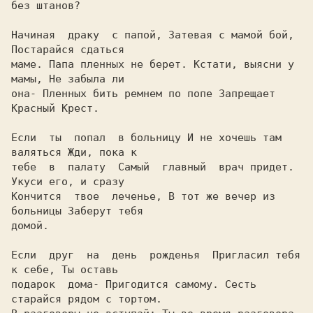
без штанов?

Hачиная  драку  с папой, Затевая с мамой бой, 
Постарайся сдаться

маме. Папа пленных не берет. Кстати, выясни у 
мамы, Hе забыла ли

она- Пленных бить ремнем по попе Запрещает 
Красный Крест.

Если  ты  попал  в больницу И не хочешь там 
валяться Жди, пока к

тебе  в  палату  Самый  главный  врач придет. 
Укуси его, и сразу

Кончится  твое  леченье, В тот же вечер из 
больницы Заберут тебя

домой.

Если  друг  на  день  рожденья  Пригласил тебя 
к себе, Ты оставь

подарок  дома- Пригодится самому. Сесть 
старайся рядом с тортом.
