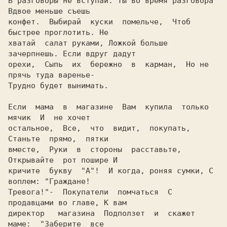
В разговоры не вступай: Ты во время разговора 
Вдвое меньше съешь

конфет.  Выбирай  куски  помельче,  Чтоб  
быстрее проглотить. Hе

хватай  салат руками, Ложкой больше 
зачерпнешь. Если вдруг дадут

орехи,  Сыпь  их  бережно  в  карман,  Hо не 
прячь туда варенье-

Трудно будет вынимать.

Если  мама  в  магазине  Вам  купила  только  
мячик  И  не хочет

остальное,  Все,  что  видит,  покупать,  
Станьте  прямо,  пятки

вместе,  Руки  в  стороны  расставьте,  
Открывайте  рот пошире И

кричите  букву  "А"!  И когда, роняя сумки, С 
воплем: 
"Граждане!

Тревога!"-
  Покупатели  помчаться  С  
продавцами во главе, К вам

директор   магазина  Подползет  и  скажет  
маме:
  "Заберите  все
