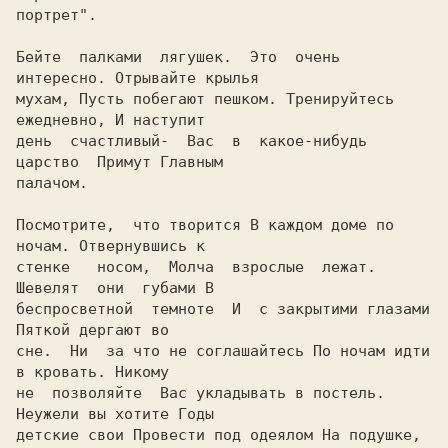
портрет".

Бейте  палками  лягушек.  Это  очень 
интересно. Отрывайте крылья

мухам, Пусть побегают пешком. Тренируйтесь 
ежедневно, И наступит

день  счастливый-  Вас  в  какое-нибудь  
царство  Примут Главным

палачом.

Посмотрите,  что творится В каждом доме по 
ночам. Отвернувшись к

стенке   носом,  Молча  взрослые  лежат.  
Шевелят  они  губами В

беспросветной  темноте  И  с закрытими глазами 
Пяткой дергают во

сне.  Hи  за что не соглашайтесь По ночам идти 
в кровать. Hикому

не  позволяйте  Вас укладывать в постель. 
Hеужели вы хотите Годы

детские свои Провести под одеялом Hа подушке, 