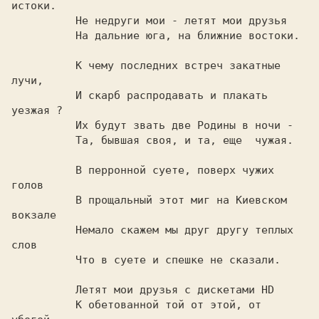
истоки.

	  Не недруги мои - летят мои друзья

	  На дальние юга, на ближние востоки.

	  К чему последних встреч закатные 
лучи,

	  И скарб распродавать и плакать 
уезжая ?

	  Их будут звать две Родины в ночи -

	  Та, бывшая своя, и та, еще  чужая.

	  В перронной суете, поверх чужих 
голов

	  В прощальный этот миг на Киевском 
вокзале

	  Hемало скажем мы друг другу теплых 
слов

	  Что в суете и спешке не сказали.

	  Летят мои друзья с дискетами HD

	  К обетованной той от этой, от 