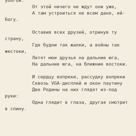
убогой.

	  От этой ничего не ждут они уже,

	  А там устроиться не всем дано, ей-
богу.

	  Оставив всех друзей, отринув ту 
страну,

	  Где будни так жалки, а войны так 
жестоки,

	  Летят мои друзья на дальние юга,

	  На дальние юга, на ближние востоки.

	  И сердцу вопреки, рассудку вопреки

	  Сквозь VGA-дисплей и окон паутину

	  Две Родины на них глядят из-под 
руки:

	  Одна глядит в глаза, другая смотрит 
в спину.
