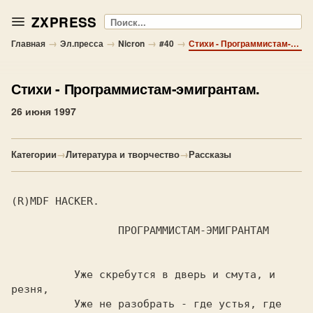
ZXPRESS
Поиск
→
→
→
→
Главная
Эл.пресса
Nicron
#40
Стихи - Программистам-эмигрантам.
Стихи
- Программистам-эмигрантам.
26 июня 1997
Категории
→
Литература и творчество
→
Рассказы
(R)MDF HACKER.

		 ПРОГРАММИСТАМ-ЭМИГРАНТАМ

	  Уже скребутся в дверь и смута, и 
резня,

	  Уже не разобрать - где устья, где 