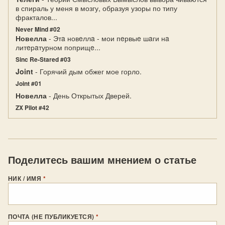
в спираль у меня в мозгу, образуя узоры по типу
фракталов...
Never Mind #02
Новелла
- Этa новeллa - мои пeрвыe шaги нa
литeрaтурном поприщe...
Sinc Re-Stared #03
Joint
- Горячий дым обжег мое горло.
Joint #01
Новелла
- День Открытых Дверей.
ZX Pilot #42
Поделитесь вашим мнением о статье
НИК / ИМЯ
*
ПОЧТА (НЕ ПУБЛИКУЕТСЯ)
*