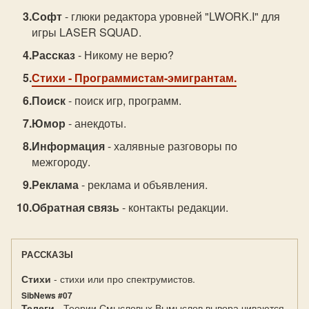
Софт
- глюки редактора уровней "LWORK.I" для
игры LASER SQUAD.
Рассказ
- Никому не верю?
Стихи
- Программистам-эмигрантам.
Поиск
- поиск игр, программ.
Юмор
- анекдоты.
Информация
- халявные разговоры по
межгороду.
Реклама
- реклама и объявления.
Обратная связь
- контакты редакции.
РАССКАЗЫ
Стихи
- стихи или про спектрумистов.
SibNews #07
Телеги
- Теории Смысловых Вымыслов вывора чиваются