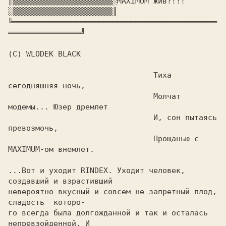
║▒▒▒▒▒▒▒▒▒▒▒▒▒▒▒▒▒▒▒▒▒▒░MAXIMUM жив?!!!
░▒▒▒▒▒▒▒▒▒▒▒▒▒▒▒▒▒▒▒▒▒▒║

╚═════════════════════════════════════════════
════════════════╝

(C) WLODEK BLACK

				Тиха 
сегодняшняя ночь,

				Молчат 
модемы... Юзер дремлет

				И, сон пытаясь 
превозмочь,

				Прощанью с 
MAXIMUM-ом внемлет.

...Вот и уходит RINDEX. Уходит человек, 
создавший и взрастивший

невероятно вкусный и совсем не запретный плод, 
сладость  которо-

го всегда была долгожданной и так и осталась 
непревзойденной. И
