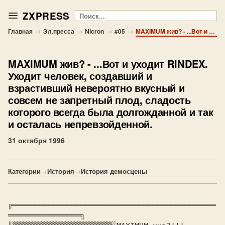
ZXPRESS
Поиск
→
→
→
→
Главная
Эл.пресса
Nicron
#05
MAXIMUM жив? - ...Вот и уходит RINDEX. Уходит человек, создавший и взрастивший невероятно вкусный и совсем не запретный плод, сладость которого всегда была долгожданной и так и осталась непревзойденной.
MAXIMUM жив?
- ...Вот и уходит RINDEX.
Уходит человек, создавший и
взрастивший невероятно вкусный и
совсем не запретный плод, сладость
которого всегда была долгожданной и так
и осталась непревзойденной.
31 октября 1996
Категории
→
История
→
История демосцены
╔═════════════════════════════════════════════
════════════════╗
