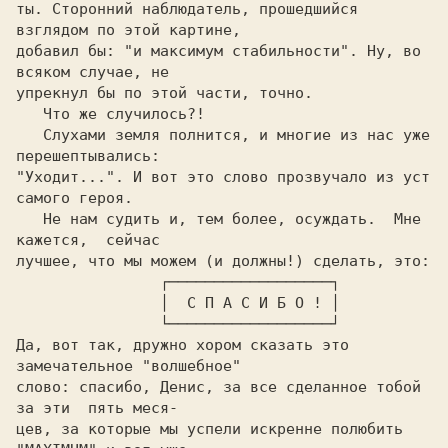
ты. Сторонний наблюдатель, прошедшийся 
взглядом по этой картине,

добавил бы: "и максимум стабильности". Ну, во 
всяком случае, не

упрекнул бы по этой части, точно.

   Что же случилось?!

   Слухами земля полнится, и многие из нас уже 
перешептывались:

"Уходит...". И вот это слово прозвучало из уст 
самого героя.

   Не нам судить и, тем более, осуждать.  Мне  
кажется,  сейчас

лучшее, что мы можем (и должны!) сделать, это:

		┌──────────────────┐

		│  С П А С И Б О ! │

		└──────────────────┘

Да, вот так, дружно хором сказать это 
замечательное "волшебное"

слово: спасибо, Денис, за все сделанное тобой 
за эти  пять меся-

цев, за которые мы успели искренне полюбить 