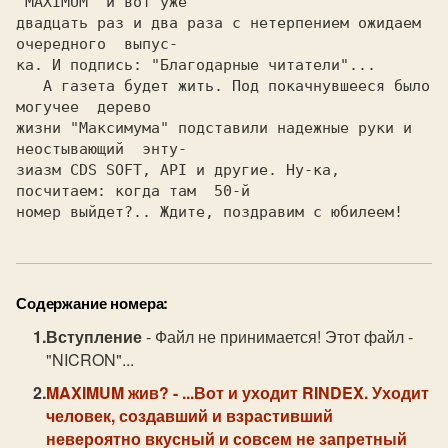
"MAXIMUM" и вот уже

двадцать раз и два раза с нетерпением ожидаем 
очередного  выпус-

ка. И подпись: "Благодарные читатели"...

   А газета будет жить. Под покачнувшееся было  
могучее  дерево

жизни "Максимума" подставили надежные руки и 
неостывающий  энту-

зиазм CDS SOFT, API и другие. Ну-ка, 
посчитаем: когда там  50-й

номер выйдет?.. Ждите, поздравим с юбилеем!
Содержание номера:
Вступление
- Файл не принимается! Этот файл -
"NICRON"...
MAXIMUM жив?
- ...Вот и уходит RINDEX. Уходит
человек, создавший и взрастивший
невероятно вкусный и совсем не запретный