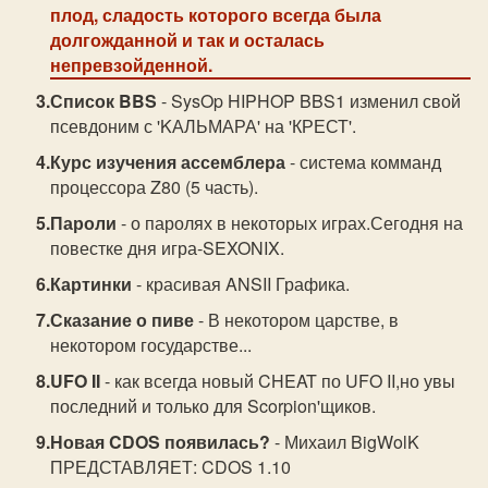
плод, сладость которого всегда была
долгожданной и так и осталась
непревзойденной.
Список BBS
- SysOp HIPHOP BBS1 изменил свой
псевдоним с 'KАЛЬМАРА' на 'КРЕСТ'.
Курс изучения ассемблера
- система комманд
процессора Z80 (5 часть).
Пароли
- о паролях в некоторых играх.Сегодня на
повестке дня игра-SEXONIX.
Картинки
- красивая ANSII Графика.
Сказание о пиве
- В некотором царстве, в
некотором государстве...
UFO II
- как всегда новый CHEAT по UFO II,но увы
последний и только для Scorpion'щиков.
Новая CDOS появилась?
- Михаил BigWolK
ПРЕДСТАВЛЯЕТ: CDOS 1.10