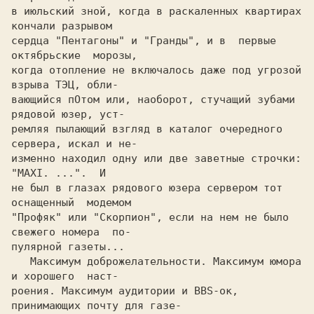
в июльский зной, когда в раскаленных квартирах 
кончали разрывом

сердца "Пентагоны" и "Гранды", и в  первые  
октябрьские  морозы,

когда отопление не включалось даже под угрозой 
взрыва ТЭЦ, обли-

вающийся пОтом или, наоборот, стучащий зубами 
рядовой юзер, уст-

ремляя пылающий взгляд в каталог очередного 
сервера, искал и не-

изменно находил одну или две заветные строчки:  
"MAXI. ...".  И

не был в глазах рядового юзера сервером тот 
оснащенный  модемом

"Профяк" или "Скорпион", если на нем не было 
свежего номера  по-

пулярной газеты...

   Максимум доброжелательности. Максимум юмора 
и хорошего  наст-

роения. Максимум аудитории и BBS-ок, 
принимающих почту для газе-
