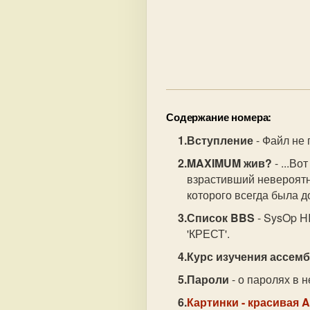
			   	         ║ phon 050/152.2 │▒
				         ╚──────────
					    ▒▒▒▒▒▒
Содержание номера:
Вступление
- Файл не 
MAXIMUM жив?
- ...Во
взрастивший невероятн
которого всегда была д
Список BBS
- SysOp H
'КРЕСТ'.
Курс изучения ассем
Пароли
- о паролях в 
Картинки
- красивая A