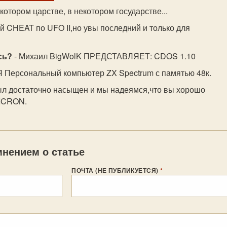
екотором царстве, в некотором государстве...
ый CHEAT по UFO II,но увы последний и только для
сь?
- Михаил BigWolK ПРЕДСТАВЛЯЕТ: CDOS 1.10
Персональный компьютер ZX Spectrum с памятью 48к.
ыл достаточно насыщен и мы надеямся,что вы хорошо
NICRON.
нением о статье
ПОЧТА (НЕ ПУБЛИКУЕТСЯ)
*