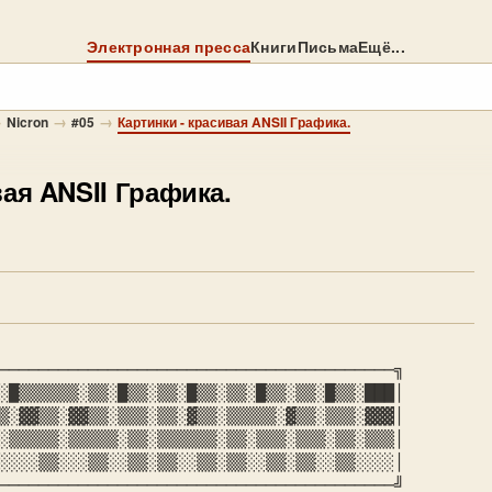
Электронная пресса
Книги
Письма
Ещё...
→
→
→
Nicron
#05
Картинки - красивая ANSII Графика.
вая ANSII Графика.
────────────────────────────────────────╗

░█▒▒▒▒▒▒░▒▒░█▒▒░▒▒░█▒▒░▒▒░█▒▒░▒▒░█▒▒░███│

▒░▓▓▒▒░▓▓▒▒░▒▒▒░▒▒░▓▒▒░▒▒▒▒▒░▓▒▒░▒▒▒░▓▓▓│

░▒▒▒▒▒░▒▒▒▒▒░▒▒░▒▒▒▒▒▒░▒▒░▒▒▒░▒▒▒░▒▒░▒▒▒│

░░░░▒▒░░░▒▒░░▒▒░▒▒░░▒▒░▒▒░░▒▒░▒▒░░▒▒░░░░│

────────────────────────────────────────╝
