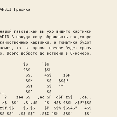
ADIN.А покуда хочу обрадовать вас,скоро

качественные картинки, а тематика будет

аемся, то  в  одном  номере будет сразу

о. Всего доброго до встречи в 6-номере.

$$ $$"  .$$ $$"  .$$C 4$P  $$$"     $$f
