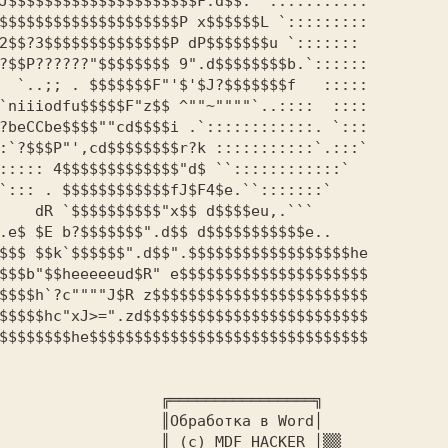
`

═══════╗

 в Word│ 

ACKER │▒▒
