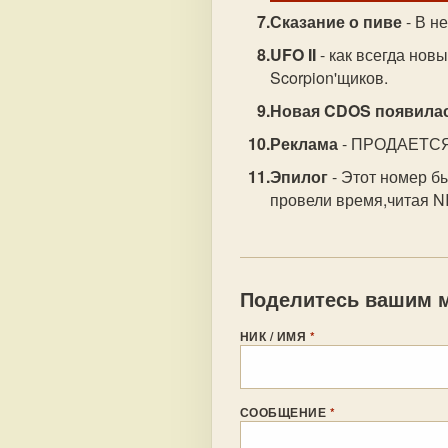
Сказание о пиве
- В н
UFO II
- как всегда нов
Scorpion'щиков.
Новая CDOS появила
Реклама
- ПРОДАЕТСЯ 
Эпилог
- Этот номер б
провели время,читая 
Поделитесь вашим м
НИК / ИМЯ
*
СООБЩЕНИЕ
*