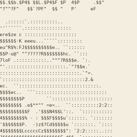
$$.$$b.$P4$ $$L.$P4$F $P  4$P     .$$"



$$$$$$$$P        ``::::::::::::::::::::::

$$$$$$$$ .e$**"" =e=..  ``::::::::::2:2::

$$$$$$$$$$F  .'$$$N4$$L'::.  `:::::::::::

4$$$$$$$$% - : $$$F$$$$u`::::::. `:::::::

'$$$$$$$P.  -)z$?Cd$$$$$u `:::::::. `::::
