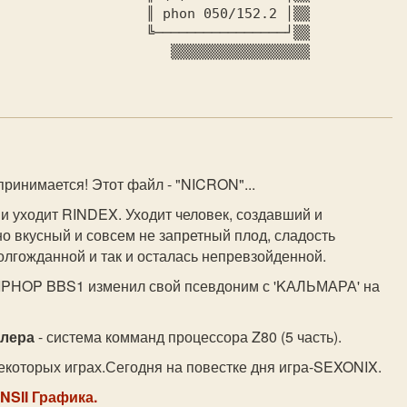
▒

──────┘▒▒

▒▒▒▒▒▒▒▒▒▒▒

принимается! Этот файл - "NICRON"...
т и уходит RINDEX. Уходит человек, создавший и
о вкусный и совсем не запретный плод, сладость
олгожданной и так и осталась непревзойденной.
IPHOP BBS1 изменил свой псевдоним с 'KАЛЬМАРА' на
блера
- система комманд процессора Z80 (5 часть).
некоторых играх.Сегодня на повестке дня игра-SEXONIX.
NSII Графика.