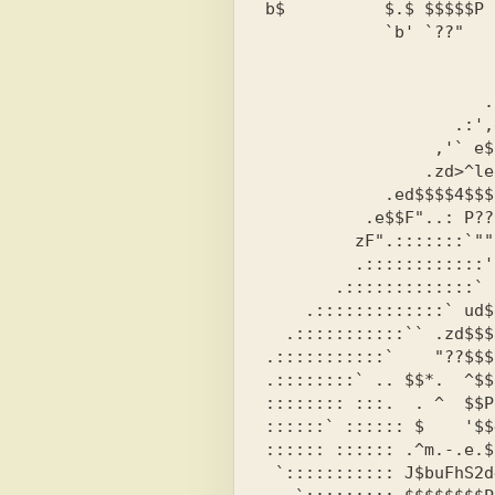
b$          $.$ $$$$$P 
            `b' `??"   "?"^?F"   $$`?PF"  $$ "   P'     eF

			 .::::::`.::::::::::..
		      .''``````.:::::::::::::::::

	           .:',ere$ze c :::::::::::::::::::

		 ,'` e$$$$$$$-K eeeu...`````:::::::::

		.zd>^leeu^R$%:FJ$$$$$$$$$$e.. ``::::::

	    .ed$$$$4$$$$$P-u@" ""?????R$$$$$$$hc. ``:::

	  .e$$F"..: P??7loF .:::::::::::.."""?R$$$e. `:.

	 zF".:::::::`"""'.:::::::::::::::::::::.`"?$$e.`

	 .::::::::::::':::::::::::::::::::::::::::::.`"=.

       .:::::::::::::` `::::::::::::::::::::::::::::::2.&

    .:::::::::::::` ud$ec.  ``:::::::::::::::::::::::::::::.

  .:::::::::::`` .zd$$$$$$$ec..  ```::::::::::::::::::::::::::

.:::::::::::`    "??$$$
.::::::::` .. $$*.  ^$$
:::::::: :::.  . ^  $$P
::::::` :::::: $    '$$
:::::: :::::: .^m.-.e.$
 `::::::::::: J$buFhS2d4$$$$$$$LcccccCz$$$$$$$$": `2:2:::::..:::
