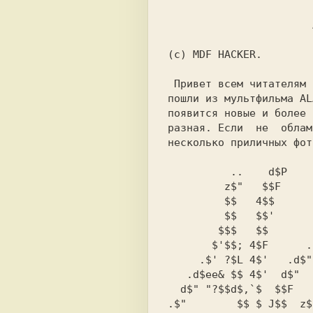
                       ANSII Графика  

(c) MDF HACKER.

 Привет всем читателям нашей газеты:как вы уже видите картинки

пошли из мультфильма AL
появится новые и более 
разная. Если  не  облам
несколько приличных фот
 	  ..    d$P		 $$      `$b

	 z$"   $$F		 4$$      $$L

	 $$   4$$		  $$.     4$$    ,z$P

	 $$   $$'		  $$F      $$   $$$P

	$$$   $$		  $$f      $$   ""`

       $'$$; 4$F      .,_	  $$'      $$

     .$' ?$L 4$'   .d$" `?    zee $$   ,ec $F  d$F z$$   ,ce,.

   .d$ee& $$ 4$'  d$"   z$  $$"  .$f.d$"  4$  4$$ 4$$P z$P?$$$

  d$" "?$$d$,`$  $$F   z$f,$$    $$.$$    $P  $$% $$$4$"   4$$

.$"        $$ $ J$$  z$