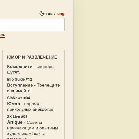
rus
/
eng
zm.
ЮМОР И РАЗВЛЕЧЕНИЕ
Комьюнити
- сценеры
шутят.
Info Guide #12
Вступление
- Трепещите
и внимайте!
SibNews #04
Юмор
- парачка
прикольных анекдотов.
ZX Live #03
Artique
- Советы
начинающим и опытным
художникам: как с
помощью