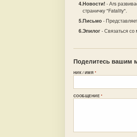
Новости!
- Аrs развива
страничку "Fatality".
Письмо
- Представляет
Эпилог
- Связаться со 
Поделитесь вашим м
НИК / ИМЯ
*
СООБЩЕНИЕ
*