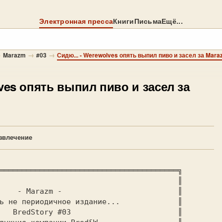
Электронная пресса
Книги
Письма
Ещё...
→
→
→
Marazm
#03
Сидю... - Werewolves опять выпил пиво и засел за Mara
ves опять выпил пиво и засел за
звлечение
════════════════════════════════════════╗

                                        ║

    - Marazm -                          ║

ь не периодичное издание...             ║

   BredStory #03                        ║
