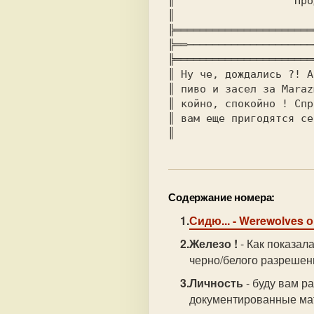
║                   Продукция ко
║                      
╠══════════════════════
╠══────────────────────
╠══════════════════════
║ Ну че, дождались ?! А
║ пиво и засел за Maraz
║ койно, спокойно ! Спр
║ вам еще пригодятся се
║                      
Содержание номера:
Сидю...
- Werewolves о
Железо !
- Как показал
черно/белого разрешени
Личность
- буду вам р
документированные ма