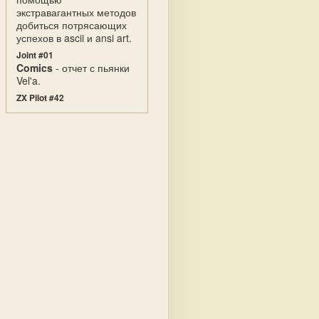
экстравагантных методов
добиться потрясающих
успехов в ascii и ansi art.
Joint #01
Comics
- отчет с пьянки
Vel'a.
ZX Pilot #42