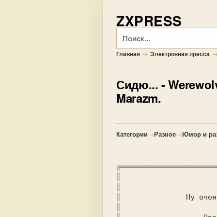
ZXPRESS
Поиск
→
Главная
Электронная пресса
Сидю...
- Werewol
Marazm.
Категории
→
Разное
→
Юмор и ра
╔══════════════════════
║                      
║                      
║               Ну очен
║                      