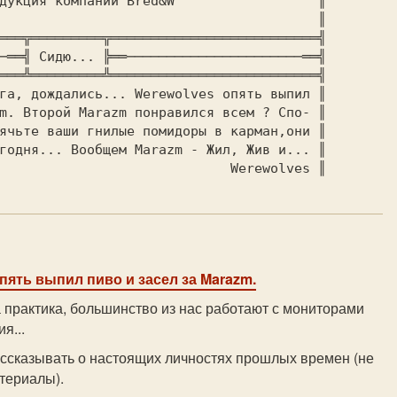
мпании Bred&W	               ║

                                        ║

═══╦═════════╦══════════════════════════╣

─══╣ Сидю... ╠══──────────────────────══╣

═══╩═════════╩══════════════════════════╣

га, дождались... Werewolves опять выпил ║

m. Второй Marazm понравился всем ? Спо- ║

ячьте ваши гнилые помидоры в карман,они ║

годня... Вообщем Marazm - Жил, Жив и... ║

                             Werewolves ║
пять выпил пиво и засел за Marazm.
а практика, большинство из нас работают с мониторами
я...
ассказывать о настоящих личностях прошлых времен (не
териалы).