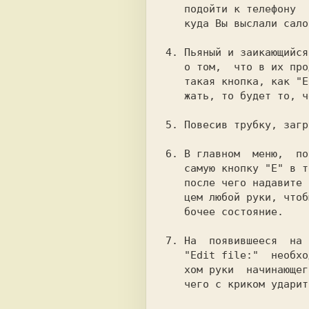
   подойти к телефону  и  позвонить  туда,

   куда Вы выслали сало.

4.
 Пьяный и заикающийся
   о том,  что в их продукте предусмотрена

   такая кнопка, как "E", которую если на-

   жать, то будет то, чего Вам нужно.

5.
 Повесив трубку, загр
6.
 В главном  меню,  по
   самую кнопку "E" в течении 1.25 минуты,

   после чего надавите на  нее любым паль-

   цем любой руки, чтобы привести ее в ра-

   бочее состояние.

7.
 На  появившееся  на 
   "Edit file:"  необходимо ответить взма-

   хом руки  начинающего  пианиста,  после

   чего с криком ударить по ENTER (см.I.4)
