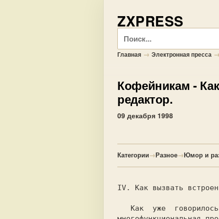
ZXPRESS
Поиск
→
Главная
Электронная пресса
Кофейникам
- Ка
редактор.
09 декабря 1998
Категории
→
Разное
→
Юмор и ра
IV. 
Как вызвать встроен
   Как  уже  говорилось  выше,  TASM - это

многофункциональная про