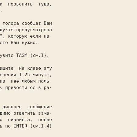
 голоса сообщат Вам

узите TASM (см.I).

ищите  на клаве эту

 дисплее  сообщение
