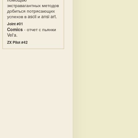
экстравагантных методов
добиться потрясающих
успехов в ascii и ansi art.
Joint #01
Comics
- отчет с пьянки
Vel'a.
ZX Pilot #42