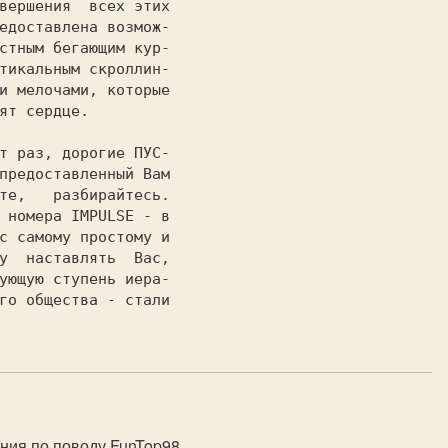
едоставлена возмож-

стным бегающим кур-

тикальным скроллин-

и мелочами, которые

ят сердце.

предоставленный Вам

те,   разбирайтесь.

 номера IMPULSE - в

с самому простому и

у  наставлять  Вас,

ующую ступень иера-

го общества - стали

ния по поводу FunTop98