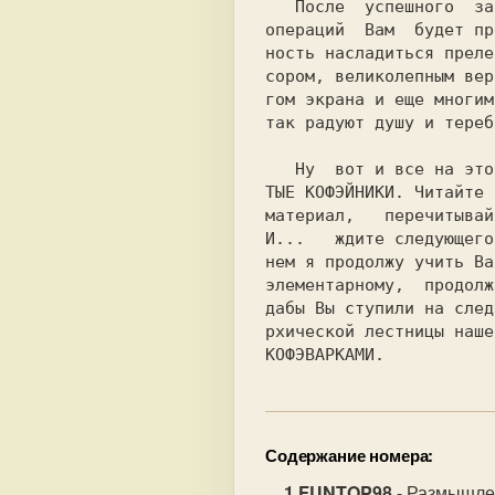
   После  успешного  завершения  всех этих

операций  Вам  будет пр
ность насладиться преле
сором, великолепным вер
гом экрана и еще многим
так радуют душу и тереб
   Ну  вот и все на этот раз, дорогие ПУС-

ТЫЕ КОФЭЙНИКИ. Читайте 
материал,   перечитывай
И...   ждите следующего
нем я продолжу учить Ва
элементарному,  продолж
дабы Вы ступили на след
рхической лестницы наше
Содержание номера:
FUNTOP98
- Размышле