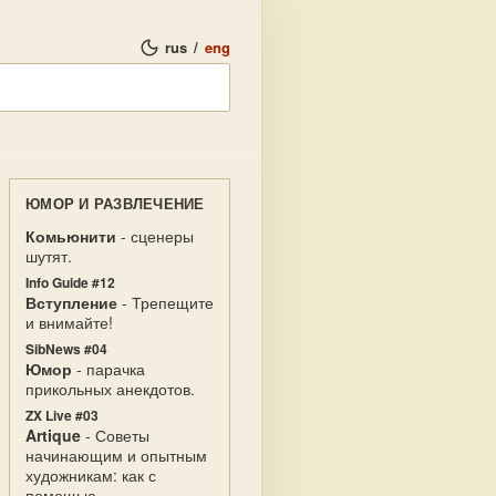
rus
/
eng
ЮМОР И РАЗВЛЕЧЕНИЕ
Комьюнити
- сценеры
шутят.
Info Guide #12
Вступление
- Трепещите
и внимайте!
SibNews #04
Юмор
- парачка
прикольных анекдотов.
ZX Live #03
Artique
- Советы
начинающим и опытным
художникам: как с
помощью