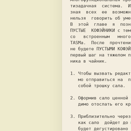
тизадачная  система.  И
зная  всех  ее  возможн
нельзя  говорить об уме
В  этой  главе  я  позн
ПУСТЫЕ  КОФЭЙНИКИ с тем
со   встроенным   много
TASMа.  После  прочтени
не будете ПУСТЫМИ КОФЭЙ
первый шаг на тяжелом п
ника в чайник.

1.
 Чтобы вызвать редакт
   мо отправиться на  почту,  прихватив  с

   собой трошку сала.

2.
 Оформив сало ценной 
   димо отослать его креатору TASMа.

3.
 Приблизительно через
   как сало  дойдет до места назначения  и

   будет дегустировано народом, необходимо
