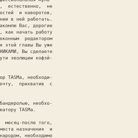
,  естественно,  не

остей  и наворотов,

нии в ней работать.

акомлю Вас, дорогие

, как начать работу

оконным  редактором

я этой главы Вы уже

НИКАМИ, Вы сделаете

ути эволюции кофэй-

ор TASMа, необходи-

бандеролью, необхо-

  месяц-после того,
