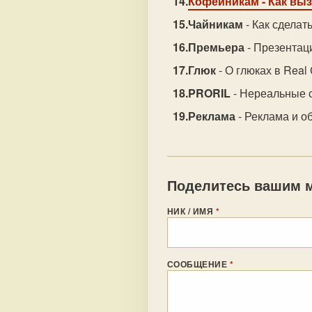
Кофейникам
- Как вы
Чайникам
- Как сделат
Премьера
- Презента
Глюк
- О глюках в Real 
PRORIL
- Нереальные 
Реклама
- Реклама и о
Поделитесь вашим м
НИК / ИМЯ
*
СООБЩЕНИЕ
*