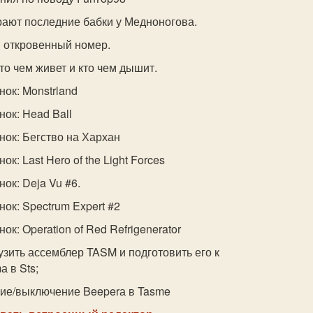
рают последние бабки у Медноногова.
 откровенный номер.
Кто чем живет и кто чем дышит.
нок: Monstrland
нок: Head Ball
нок: Бегство на Хархан
ок: Last Hero of the Light Forces
нок: Deja Vu #6.
нок: Spectrum Expert #2
ок: Operation of Red Refrigenerator
рузить ассемблер TASM и подготовить его к
а в Sts;
ние/выключение Beeperа в Tasme