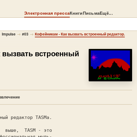
Электронная пресса
Книги
Письма
Ещё...
→
→
→
Impulse
#03
Кофейникам - Как вызвать встроенный редактор.
к вызвать встроенный
звлечение
ный редактор TASMа.

фессиональная муль-
