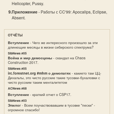
Helicopter, Pussy.
Приложение
- Работы с CC'99: Apocalips, Eclipse,
Absent.
ОТЧЁТЫ
Вступление
- Чего же интересного произошло за эти
длинющие месяцы в жизни сибирского спектрума?
SibNews #05
Война и мир демосцены
- скандал на Chaos
Construction 2017.
SibNews #05
irc.forestnet.org #mhm о демопатях
- какието там ЦЦ-
Дихальты, это чисто русские такие тусовки-бухаловки с
чисто русским таким менталитетом
ACNews #68
Вступление
- краткий отчет о CSP17.
SibNews #03
Эпилог
- Всем поучаствовавшим в тусовке "пески" -
огромное спасибо!