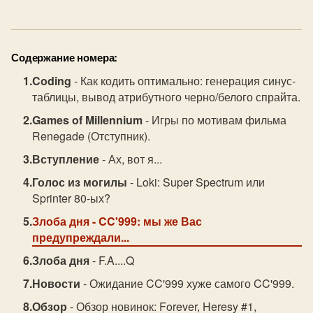
Содержание номера:
Coding
- Как кодить оптимально: генерация синус-
таблицы, вывод атрибутного черно/белого спрайта.
Games of Millennium
- Игры по мотивам фильма
Renegade (Отступник).
Вступление
- Ах, вот я...
Голос из могилы
- Loki: Super Spectrum или
Sprinter 80-ых?
Злоба дня
- CC'999: мы же Вас
предупреждали...
Злоба дня
- F.A....Q
Новости
- Ожидание CC'999 хуже самого CC'999.
Обзор
- Обзор новинок: Forever, Heresy #1,