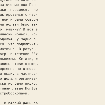
заточеные под 
Пен-

аки  появился,  но

актировался с час-

 нем играла совсем

ли нельзя было за-

о  машину? И вот в

ически ночью), но-

одолжен у Медноно-

ся, что подключить

матично. В резуль-

orp. 
в течении 3'х

ались  тоже отнюдь

ершенно не относя-

и люди, в частнос-

е делали организа-

ски не было видно,

тенам лазал 
стробоскопами.
