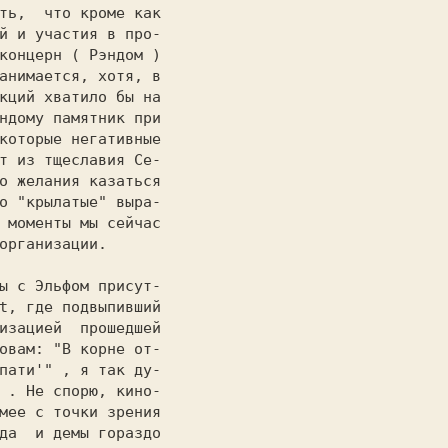
ть,  что кроме как

й 
и участия в про-

концерн 
( 
Рэндом 
)

анимается, хотя, в

кций 
хватило бы на

ндому 
памятник при

которые негативныe

т из тщеславия 
Се-

о желания казаться

о "крылатые" выра-

 моменты мы сейчас

организации.

изацией  прошедшей

овам: 
"В корне от-

пати'" 
, я так ду-

 . 
Не спорю, кино-

мее с точки зрения

да  и демы гораздо
