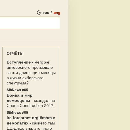
rus
/
eng
ОТЧЁТЫ
Вступление
- Чего же
интересного произошло
за эти длинющие месяцы
в жизни сибирского
спектрума?
SibNews #05
Война и мир
демосцены
- скандал на
Chaos Construction 2017.
SibNews #05
irc.forestnet.org #mhm о
демопатях
- какието там
ЦЦ-Дихальты, это чисто