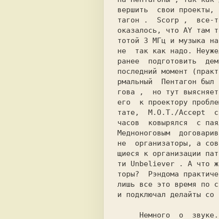
вершить  свои проекты, 
тагон 
.  
Scorp 
,  все-т
оказалось, что 
AY 
там т
тотой 3 МГц и музыка на
не  так как надо. Неуже
ранее  подготовить  дем
последний момент (практ
рмальный  
Пентагон 
был 
гова ,  но тут выясняет
его  к проектору пробле
тате,  
M.O.T./Accept  c
Медноноговым  
договарив
не  организаторы, a сов
щиеся к организации пат
ти 
Unbeliever 
. А что ж
торы?  
Рэндома 
практиче
лишь все это время по с
и подключал делайты со 
     Немного  о  звуке.  В первый день за
