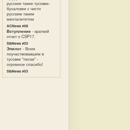
русские такие тусовки-
бухаловки с чисто
русским таким
менталитетом
ACNews #68
Вступление
- краткий
отчет о CSP17.
SibNews #03
Эпилог
- Всем
поучаствовавшим в
тусовке "пески" -
огромное спасибо!
SibNews #03