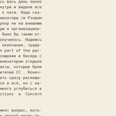
сь весь день около

нутри и видели все

 к пати. Надо ска-

низаторы (и 
упор не на внешнюю

ую и организацион-

 было бы таким от-

олучилось. Надеюсь

 окончания, тради-

n part of the par-

сещение и беседа с

анизатором открыла

акты, которые были

ителей 
CC 
. Конеч-

ать сразу раскиды-

се и вся, но с на-

много углубиться в

ctions  
и  
Concern

х дверей школы пе-
