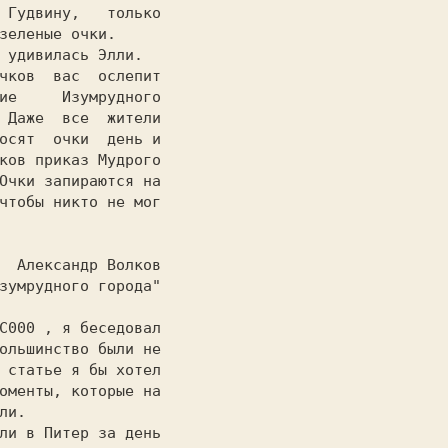
ков

C000 
, я беседовал

ольшинство были не

 статье я бы хотел

оменты, которые на

и.

ли в Питер за день
