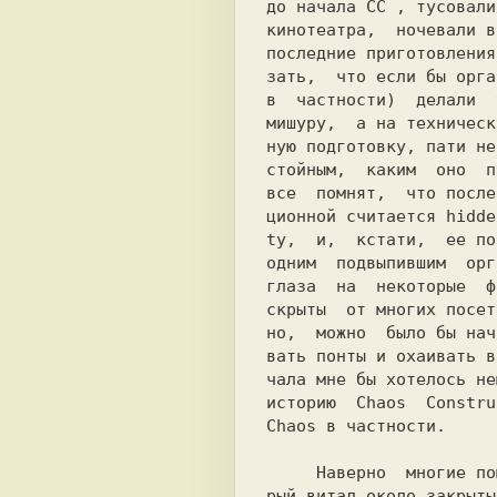
до начала 
CC 
, тусовали
кинотеатра,  ночевали в
последние приготовления
зать,  что если бы орга
в  частности)  делали  
мишуру,  а на техническ
ную подготовку, пати не
стойным,  каким  оно  п
все  помнят,  что после
ционной считается hidde
ty,  и,  кстати,  ее по
одним  подвыпившим  орг
глаза  на  некоторые  ф
скрыты  от многих посет
но,  можно  было бы нач
вать понты и охаивать в
чала мне бы хотелось не
историю  
Chaos  Constru
Chaos 
в частности.

     Наверно  многие помнят вопрос, кото-

рый витал около закрыты