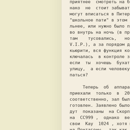
приятнее  смотреть на б
нако  не  стоит забыват
могут вписаться в Питер
"школьное пати" в этом 
льнее, или нужно было п
во внутрь на ночь (в пр
там    тусовались,   но
V.I.P.), а за порядом д
кьюрити, вся функция ко
ключалась  в контроле з
если  ты  хочешь  бухат
улицу,  а если человеку
паться?

     Теперь  об  аппаратуре. Организаторы

приехали  только  в  20
соответственно, зал был
готовлен. Заявлено было
дут  показаны  на 
Скорп
на  
CC999 
,  однако  ве
свои  
Kay  1024 
, хотя 
на 
Пентагоны 
, так как 