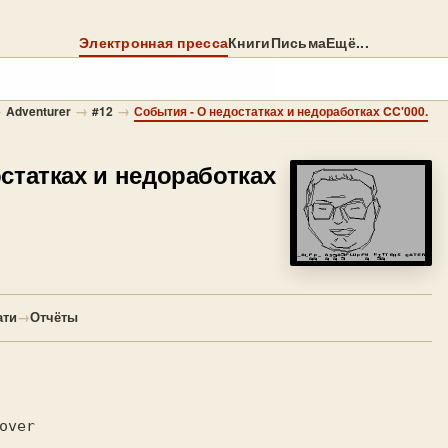
Электронная пресса
Книги
Письма
Ещё...
→
→
→
Adventurer
#12
События - О недостатках и недоработках CC'000.
статках и недоработках
ати
→
Отчёты
over
