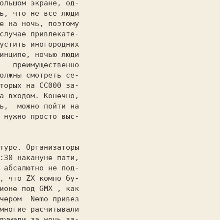
ольшом экране, од-

ь, что не все люди

е на ночь, поэтому

случае привлекате-

устить иногородних

инципе, ночью люди

   преимущественно

олжны смотреть се-

торых на 
CC000 
за-

а входом. Конечно,

ь,  можно пойти на

 нужно просто выс-

:30 накануне пати,

 абсалютно не под-

, что 
ZX 
компо бу-

ионе 
под GMX 
, как

чером  
Nemo 
привез

многие расчитывали

думали за ночь за-
