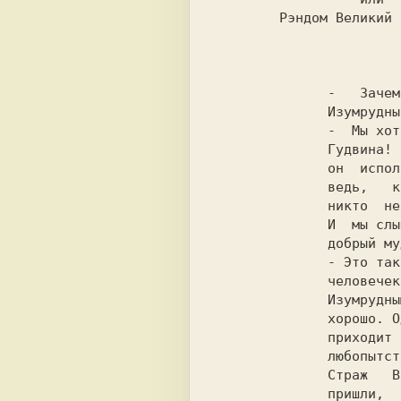
        Рэндом Великий и Ужасный"

-   Зачем
              Изумрудный город?

              -  Мы хотим видеть великого

              Гудвина!  Мы  надеемся, что

              он  исполнит  наши желания:

              ведь,   кроме   волшебника,

              никто  не может нам помочь.

              И  мы слышали, что Гудвин -

              добрый мудрец.

              - Это так, - сказал зеленый

              человечек.  -  Он управляет

              Изумрудным  городом мудро и

              хорошо. Однако для тех, кто

              приходит в город из пустого

              любопытства,  он  ужасен. Я

              Страж   Ворот,  и,  раз  вы

              пришли,  я  должен провести
