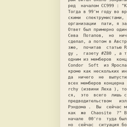
ред  началом 
CC999 
: 
Тогда в 99'м году во вр
скими  спектрумистами, 
организации  пати, я за
Ответ был примерно один
Сева  Потапов,  но  нич
сделал, а потом в Австр
зже,  почитав  статью 
R
gy 
,  газету 
#Z80 
, а т
одним из мемберов  конц
Condor  Soft  
из Яросла
кроме как нескольких ин
да  ничего  не  выпусти
всех мемберов концерна 
rchy 
(извини 
Леха 
), то
ся,  это  всего  лишь с
Рэндома 
.  Вы  сейчас м
как  же  Chaosite  ?" 
В
начале  00'го  туда был
но  сейчас  ситуация бо