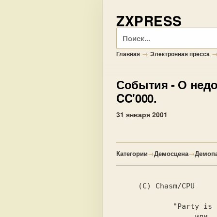
ZXPRESS
Поиск
→
Главная
Электронная пресса
События
- О недо
CC'000.
31 января 2001
Категории
→
Демосцена
→
Демоп
(C) Chasm/CPU

"Party is 
  или
