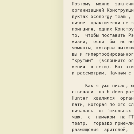
Поэтому  можно  заключи
организацией 
Конструкци
дуктах 
Scenergy team 
, 
ничем  практически не з
принципе, одних 
Констру
то,  чтобы поставить 
Рэ
жизни,  если  бы  не не
моменты, которые вытекю
вы 
и гипертрофированног
"крутым"  (вспомните ег
жения  в сети). Вот эти
и рассмотрим. Начнем с 
     Как я уже писал, мы с Эльфом присут-

Hunter  
хвалился  орган
пати, которая по его сл
личалась  от 'школьных 
маю,  с  намеком  на 
FT
театр,  гораздо приемли
размещения  зрителей,  