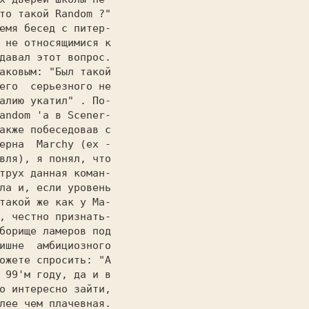
емя бесед с питер-

 не относящимися к

давал этот вопрос.

аковым: 
"Был такой

его  серьезного не

алию укатил" 
. По-

andom 
'а в 
Scener-

акже побеседовав с

ерна  
Marchy 
вля), я понял, что

трух данная коман-

ла и, если уровень

такой же как у 
Ma-

, честно признать-

борище ламеров под

ожете спросить: 
"А

 99'м году, да и в

о интересно зайти,

лее чем плачевная.
