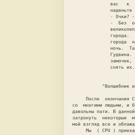
              вас   к   Гудвину,   только

              наденьте зеленые очки.

              - Очки? - удивилась Элли.

              -  Без  очков  вас  ослепит

              великолепие     Изумрудного

              города.   Даже  все  жители

              города  носят  очки  день и

              ночь.  Таков приказ Мудрого

              Гудвина. Очки запираются на

              замочек, чтобы никто не мог

              снять их.

                         Александр Вол
           "Волшебник изумрудного города"

     После  окончания 
C
со  многими людьми, и б
давольны пати. В данной
затронуть  некоторые  м
мой взгляд все и облажал
     Мы  ( 
CPU 
) приеха