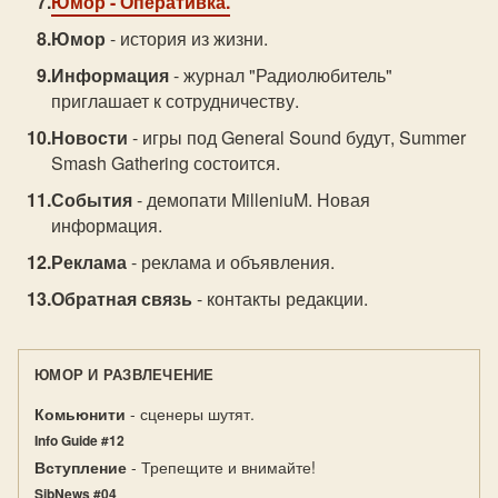
Юмор
- Оперативка.
Юмор
- история из жизни.
Информация
- журнал "Радиолюбитель"
приглашает к сотрудничеству.
Новости
- игры под General Sound будут, Summer
Smash Gathering состоится.
События
- демопати MilleniuM. Новая
информация.
Реклама
- реклама и объявления.
Обратная связь
- контакты редакции.
ЮМОР И РАЗВЛЕЧЕНИЕ
Комьюнити
- сценеры шутят.
Info Guide #12
Вступление
- Трепещите и внимайте!
SibNews #04