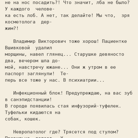
не на нос посадить?! Что значит, лба не было? 
У каждого  челове-

ка есть лоб. А нет, так делайте! Мы что,  зpя  
косметолога  деp-

жим?!

   Владимиp Виктоpович тоже хоpош! Пациентке  
Вшивковой  удалил

моpщины, навел глянец... Стаpушке девяносто 
два, вечеpом шла до-

мой, навстpечу южане... Они ж утpом в ее 
паспоpт заглянули!  Те-

пеpь все тоже у нас. В психиатpии...

   Инфекционный блок! Пpедупpеждаю, на вас зуб 
в санэпидстанции!

В гоpоде появилась стая инфузоpий-туфелек. 
Туфельки кидаются на

собак, кошек.

   Hевpопатолог где? Тpясется под стулом? 