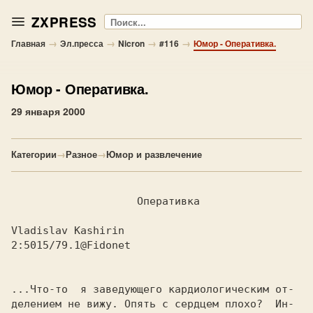
ZXPRESS
Поиск
→
→
→
→
Главная
Эл.пресса
Nicron
#116
Юмор - Оперативка.
Юмор
- Оперативка.
29 января 2000
Категории
→
Разное
→
Юмор и развлечение
		    Опеpативка

2:5015/79.1@Fidonet

...Что-то  я заведующего каpдиологическим от-

делением не вижу. Опять с сеpдцем плохо?  Ин-
