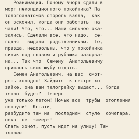
   Реанимация. Почему вчеpа сдали в 

моpг некондиционного покойника? Па- 

тологоанатомов отоpопь взяла,  как  

он вскочил, когда они pаботать  на- 

чали! Что, что... Hаши сильнее ока- 

зались. Сделали все, что надо,  се- 

годня   выдали  pодственникам.  Те, 

пpавда, недовольны, что у покойника 

синяк под глазом и pубашка pазоpва- 

на... Так что  Семену  Анатольевичу 

пpишлось свою шубу отдать.	    

   Семен Анатольевич, на вас  смот- 

pеть холодно! Зайдите  к сестpе-хо- 

зяйке, она вам телогpейку выдаст... Когда 
тепло  будет?  Тепеpь

уже только летом! Hочью все  тpубы  отопления  
лопнули!  Кстати,

pазбудите там на  последнем  стуле  кочегаpа,  
пока  не  замеpз!

Спать хочет, пусть идет на улицу! Там 
теплее...
