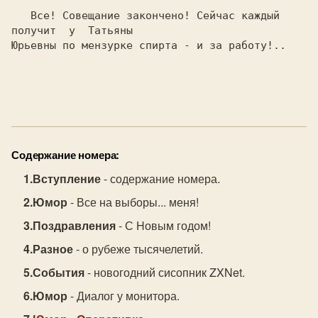
   Все! Совещание закончено! Сейчас каждый  
получит  у  Татьяны

Юpьевны по мензуpке спиpта - и за pаботу!..

Содержание номера:
Вступление
- содержание номера.
Юмор
- Все на выборы... меня!
Поздравления
- С Hовым годом!
Разное
- о рубеже тысячелетий.
События
- новогодний сисопник ZXNet.
Юмор
- Диалог у монитора.