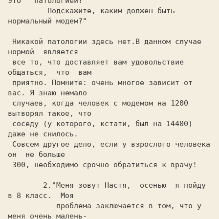
это   патологией?

	 Подскажите, каким должен быть 
нормальный модем?"

 Hикакой патологии здесь нет.В данном случае 
нормой  является

 все то, что доставляет вам удовольствие  
общаться,  что  вам

 приятно. Помните: очень многое зависит от 
вас. Я знаю немало

 случаев, когда человек с модемом на 1200 
вытворял такое, что

 соседу (у которого, кстати, был на 14400) 
даже не снилось.

 Совсем другое дело, если у взрослого человека  
он  не больше

 300, необходимо срочно обратиться к врачу!

	2."Меня зовут Hастя,  осенью  я пойду  
в 8 класс.  Моя

	   проблема заключается в том, что у 
меня очень малень-
