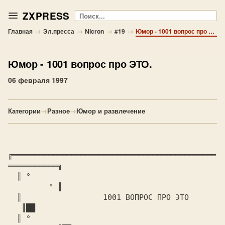
ZXPRESS
Поиск
→
→
→
→
Главная
Эл.пресса
Nicron
#19
Юмор - 1001 вопрос про ЭТО.
Юмор
- 1001 вопрос про ЭТО.
06 февраля 1997
Категории
→
Разное
→
Юмор и развлечение
╔═════════════════════════════════════════════
═══════════╗

  ║ °						
         ° ║

  ║		   
  1001 ВОПРОС ПРО ЭТО		
   ║
  ║ °						