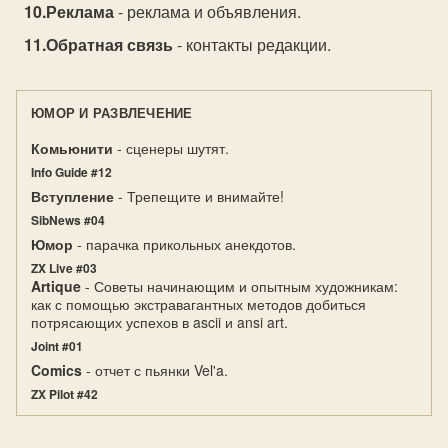
Реклама
- реклама и объявления.
Обратная связь
- контакты редакции.
ЮМОР И РАЗВЛЕЧЕНИЕ
Комьюнити
- сценеры шутят.
Info Guide #12
Вступление
- Трепещите и внимайте!
SibNews #04
Юмор
- парачка прикольных анекдотов.
ZX Live #03
Artique
- Советы начинающим и опытным художникам:
как с помощью экстравагантных методов добиться
потрясающих успехов в ascii и ansi art.
Joint #01
Comics
- отчет с пьянки Vel'a.
ZX Pilot #42