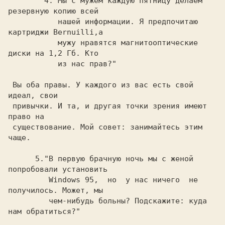
	4."Мы с мужем каждую пятницу делаем 
резервную копию всей

	   нашей информации. Я предпочитаю 
картриджи Bernuilli,а

	   мужу нравятся магнитооптические 
диски на 1,2 Гб. Кто

	   из нас прав?"

 Вы оба правы. У каждого из вас есть свой 
идеал, свои

 привычки. И та, и другая точки зрения имеют 
право на

 существование. Мой совет: занимайтесь этим 
чаще.

      5."В первую брачную ночь мы с женой 
попробовали установить

	 Windows 95,  но  у нас ничего  не 
получилось. Может, мы

	 чем-нибудь больны? Подскажите: куда 
нам обратиться?"
