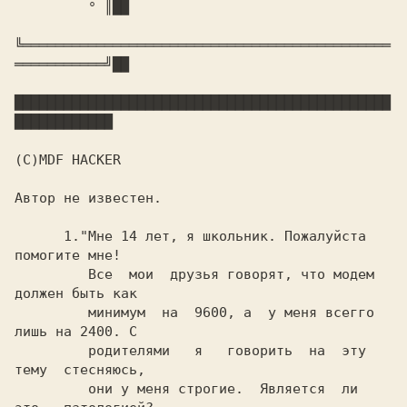
         ° ║
╚═════════════════════════════════════════════
═══════════╝
██

██████████████████████████████████████████████
████████████

(С)МDF HACKER

Aвтор не известен.

      1."Мне 14 лет, я школьник. Пожалуйста 
помогите мне!

	 Все  мои  друзья говорят, что модем 
должен быть как

	 минимум  на  9600, а  у меня всегго 
лишь на 2400. С

	 родителями   я   говорить  на  эту  
тему  стесняюсь,

	 они у меня строгие.  Является  ли  