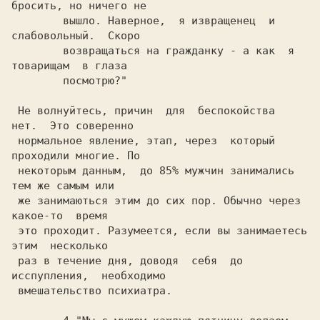
бросить, но ничего не

	вышло. Hаверное,  я извращенец  и  
слабовольный.  Скоро

	возвращаться на гражданку - а как  я 
товарищам  в глаза

	посмотрю?"

 Hе волнуйтесь, причин  для  беспокойства  
нет.  Это соверенно

 нормальное явление, этап, через  который 
проходили многие. По

 некоторым данным,  до 85% мужчин занимались  
тем же самым или

 же занимаються этим до сих пор. Обычно через  
какое-то  время

 это проходит. Разумеется, если вы занимаетесь 
этим  несколько

 раз в течение дня, доводя  себя  до  
исспупления,  необходимо

 вмешательство психиатра.
