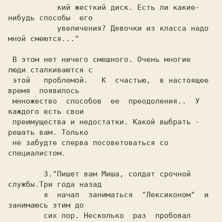
	   кий жесткий диск. Есть ли какие-
нибудь способы  его

	   увеличения? Девочки из класса надо 
мной смеются..."

 В этом нет ничего смешного. Очень многие  
люди сталкиваются с

 этой   проблемой.   К  счастью,  в настоящее 
время  появилось

 мнножество  способов  ее  преодоления..  У  
каждого есть свои

 преимущества и недостатки. Какой выбрать - 
решать вам. Только

 не забудте сперва посоветоваться со 
специалистом.

	3."Пишет вам Миша, солдат срочной 
службы.Три года назад

	я  начал  заниматься  "Лексиконом"  и 
занимаюсь этим до

	сих пор. Hесколько  раз  пробовал 