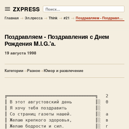
ZXPRESS
Поиск
→
→
→
→
Главная
Эл.пресса
Think
#21
Поздравляем - Поздравления с Днем Рождения M.I.G.'а.
Поздравляем
- Поздравления с Днем
Рождения M.I.G.'а.
19 августа 1998
Категории
→
Разное
→
Юмор и развлечение
╔══════════════════════════════════╗  
║ 
В этот августовский день      
   ║
░  
║ 
Я хочу тебя поздравить          
 ║
║ 
Со страниц газеты нашей.    
     ║
░  
║ 
Желаю крепкого здоровья,         
║
░  
║ 
Желаю бодрости и сил.            
║
░  