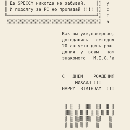
║ 
Да 
SPECCY 
никогда не забывай,
    ║
░ 
║ 
И подолгу за 
PC 
не пропадай !!!! 
║
░ 
╚══════════════════════════════════╝
░  
 ░░░░░░░░░░░░░░░░░░░░░░░░░░░░░░░░░░░░  
а

знакомого - M.I.G.'a

HAPPY  BIRTHDAY  !!!
