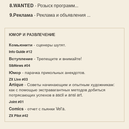
WANTED
- Розыск программ...
Реклама
- Реклама и объявления ...
ЮМОР И РАЗВЛЕЧЕНИЕ
Комьюнити
- сценеры шутят.
Info Guide #12
Вступление
- Трепещите и внимайте!
SibNews #04
Юмор
- парачка прикольных анекдотов.
ZX Live #03
Artique
- Советы начинающим и опытным художникам:
как с помощью экстравагантных методов добиться
потрясающих успехов в ascii и ansi art.
Joint #01
Comics
- отчет с пьянки Vel'a.
ZX Pilot #42