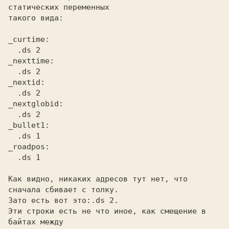
статических переменных

такого вида:

_curtime:
  .ds 2
_nexttime:
  .ds 2
_nextid:
  .ds 2
_nextglobid:
  .ds 2
_bullet1:
  .ds 1
_roadpos:
  .ds 1
Как видно, никаких адресов тут нет, что 
сначала сбивает с толку.

Зато есть вот это:
Эти строки есть не что иное, как смещение в 
байтах между
