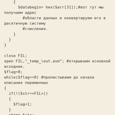
    {

      $databegin= hex($arr[31]);#вот тут мы 
получаем адрес

        #области данных и конвертируем его в 
десятичную систему

        #счисления.

    }

  }

}

close FIL;

open FIL,"_temp_\out.asm"; #открываем основной 
исходник.

$flag=0;

while($flag==0) #пролистываем до начала 
описания переменных

{

  if(!($str=<FIL>))

  {

    $flag=1;

  }
