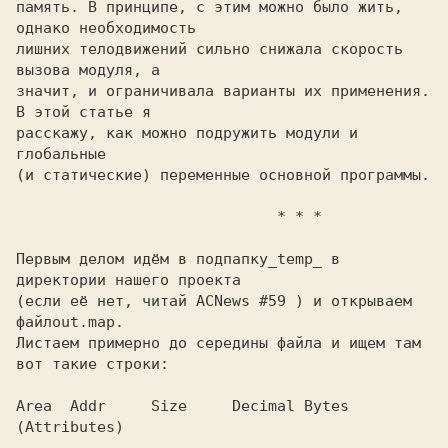
память. В принципе, с этим можно было жить, 
однако необходимость

лишних телодвижений сильно снижала скорость 
вызова модуля, а

значит, и ограничивала варианты их применения. 
В этой статье я

расскажу, как можно подружить модули и 
глобальные

(и статические) переменные основной программы.

                             * * *

Первым делом идём в подпапку
_temp_ в 
(если её нет, читай ACNews #59 ) и открываем 
файл
Листаем примерно до середины файла и ищем там 
вот такие строки:

Area  Addr     Size     Decimal Bytes 
(Attributes)