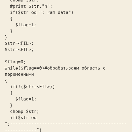
  chomp $str;

  #print $str."n";

  if($str eq "; ram data")

  {

    $flag=1;

  }

}

$str=<FIL>;

$str=<FIL>;

$flag=0;

while($flag==0)#обрабатываем область с 
переменными

{

  if(!($str=<FIL>))

  {

    $flag=1;

  }

  chomp $str;

  if($str eq

";--------------------------------------------
------------")
