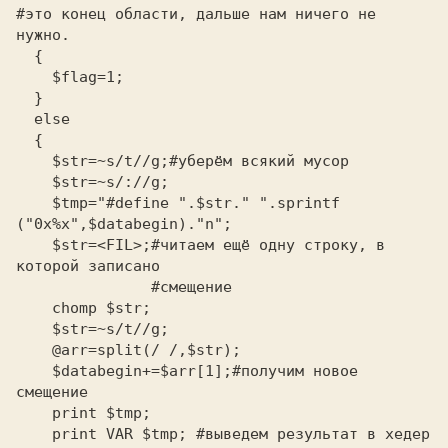
#это конец области, дальше нам ничего не 
нужно.

  {

    $flag=1;

  }

  else

  {

    $str=~s/t//g;#уберём всякий мусор

    $str=~s/://g;

    $tmp="#define ".$str." ".sprintf 
("0x%x",$databegin)."n";

    $str=<FIL>;#читаем ещё одну строку, в 
которой записано

               #смещение

    chomp $str;

    $str=~s/t//g;

    @arr=split(/ /,$str);

    $databegin+=$arr[1];#получим новое 
смещение

    print $tmp;

    print VAR $tmp; #выведем результат в хедер
