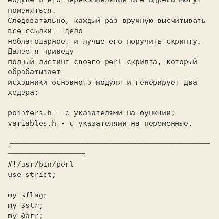
модуле и его перекомпиляции все адреса могут 
поменяться.

Следовательно, каждый раз вручную высчитывать 
все ссылки - дело

неблагодарное, и лучше его поручить скрипту. 
Далее я приведу

полный листинг своего perl скрипта, который 
обрабатывает

исходники основного модуля и генерирует два 
хедера:

pointers.h - с указателями на функции;
variables.h - с указателями на переменные.
┌─────────────────────────────────────────────
─────────────────┐
#!/usr/bin/perl

use strict;

my $flag;

my $str;

my @arr;
