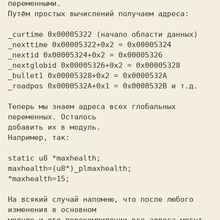
переменными.

Путём простых вычислений получаем адреса:

_curtime 0x00005322 (начало области данных)
_nexttime 0x00005322+0x2 = 0x00005324
_nextid 0x00005324+0x2 = 0x00005326
_nextglobid 0x00005326+0x2 = 0x00005328
_bullet1 0x00005328+0x2 = 0x0000532A
_roadpos 0x0000532A+0x1 = 0x0000532B и т.д.
Теперь мы знаем адреса всех глобальных 
переменных. Осталось

добавить их в модуль.

Например, так:

static u8 *maxhealth;
maxhealth=(u8*)_plmaxhealth;
*maxhealth=15;
На всякий случай напомню, что после любого 
изменения в основном
