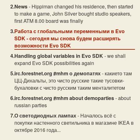
News
- Hippiman changed his residence, then started
to make a game, John Silver bought studio speakers,
first ATM 8.00 board was finally
Работа с глобальными переменными в Evo
SDK
- сегодня мы снова будем расширять
возможности Evo SDK
Handling global variables in Evo SDK
- we shall
expand Evo SDK possibilities again
irc.forestnet.org #mhm о демопатях
- какието там
ЦЦ-Дихальты, это чисто русские такие тусовки-
бухаловки с чисто русским таким менталитетом
irc.forestnet.org #mhm about demoparties
- about
russian parties
О светодиодных лампах
- Началось всё с
покупки настенного светильника в магазине IKEA в
октябре 2016 года...