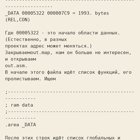
----------------------------------------------
-----------------
_DATA 00005322 000007C9 = 1993. bytes 
(REL,CON)
Где 00005322 - это начало области данных. 
(Естественно, в разных

проектах адрес может меняться.)

Закрываем
out.map, нам он больше не интересен, 
out.asm.
В начале этого файла идёт список функций, его 
пролистываем. Ищем

;---------------------------------------------
-----------
; ram data
;---------------------------------------------
-----------
.area _DATA
После этих строк идёт список глобальных и 