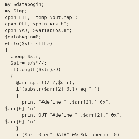
my $databegin;

my $tmp;

open FIL,"_temp_\out.map";

open OUT,">pointers.h";

open VAR,">variables.h";

$databegin=0;

while($str=<FIL>)

{

  chomp $str;

  $str=~s/s*//;

  if(length($str)>0)

  {

    @arr=split(/ /,$str);

    if(substr($arr[2],0,1) eq "_")

    {

      print "#define " .$arr[2]." 0x". 
$arr[0]."n";

      print OUT "#define " .$arr[2]." 0x". 
$arr[0]."n";

    }

    if($arr[0]eq"_DATA" && $databegin==0)
