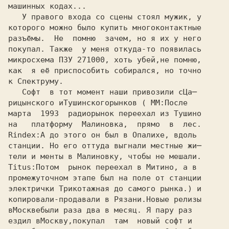
машинных кодах... 

   У правого входа со сцены стоял мужик, у

которого можно было купить многоконтактные 

разъёмы.  Не  помню  зачем, но я их у него 

покупал. Также  у меня откуда-то появилась 

микросхема ПЗУ 271000, хоть убей,не помню, 

как  я её приспособить собирался, но точно 

к Спектруму. 

   Софт  в тот момент наши привозили с
рицынского и
Тушинского
рынков ( ММ:
После
марта  1993  радиорынок переехал из Тушино
на   платформу  Малиновка,  прямо  в  лес.
Rindex:
станции. Но его оттуда выгнали местные жи─
тели и менты в Малиновку, чтобы не мешали.
Titus:
промежуточном этапе был на поле от станции
электрички Трикотажная до самого рынка.) и
копировали-продавали в Рязани.Новые релизы 

в
Москве
были раза два в месяц. Я пару раз 

ездил в
Москву,
покупал  там  новый софт и 
