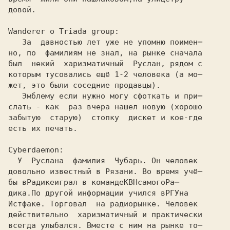
довой.
Wanderer о Triada group: 

   За  давностью лет уже не упомню поимен─

но, по  фамилиям не знал, на рынке сначала 

был  некий  харизматичный  Руслан, рядом с 

которым тусовались ещё 1-2 человека (а мо─ 

жет, это были соседние продавцы). 

   Эмблему если нужно могу сфоткать и при─

слать - как  раз вчера нашел новую (хорошо 

забытую  старую)  стопку  дискет и кое-где 

есть их печать. 

довольно известный в Рязани. Во время учё─
бы в
Радике
играл в команде
КВН
самого
Ра─
дика.
По другой информации учился в
РГУ
на
Истфаке.
 Торговал  на радиорынке. Человек
действительно  харизматичный и практически
всегда улыбался. Вместе с ним на рынке то─