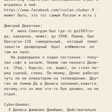
игрались в неё. 

https://www.facebook.com/ruslan.chubar.9 -
может быть, это тот самый Руслан и есть ) 

Дмитрий Девяткин: 

   У  меня Спектрум был где-то до
1997
го─

да, наверное, может, до 
1998.
 Помню, был 

Пентагон-128  самодельный,  который  помог 

завести  двоюродный  брат  из
Ижевска
- он 

там их паял. 

   На радиорынок я ходил постоянно - поку─

пал софт в начале. Помню там некоего Дени─ 

са  (Ред.: Карсон, см. выше), он стоял пе─ 

ред сценой, слева. По-моему, Денис работал 

чуть ли не оператором на телевидении. Дру─ 

гих не помню.Да и Дениса запомнил,кажется, 

потому,что он мне что-то был должен, но не 

отдал. 
