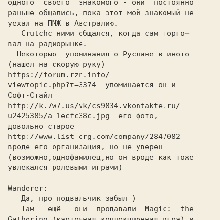
одного  своего  знакомого - они  постоянно
раньше общались, пока этот мой знакомый не
уехал на ПМЖ в Австралию.
   Crutch
вал на радиорынке.
(нашел на скорую руку)
https://forum.rzn.info/
viewtopic.php?t=3374
- упоминается он и
Софт-Стайл
http://k.7w7.us/vk/cs9834.vkontakte.ru/
u2425385/a_1ecfcЗ8c.jpg
- его фото,
довольно старое
http://www.list-org.com/company/2847082 -
вроде его организация, но не уверен
(возможно,однофамилец,но он вроде как тоже
увлекался ролевыми играми)
Wanderer: 

   Да, про подвальчик забыл )

   Там   ещё   они  продавали  Magic:  the

Gathering (карточная коллекционная игра) и 
