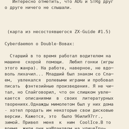
   Интересно отметить, что ADG и STRg друг

о друге ничего не слышали.

 (карта из несостоявшегося ZX-Guide #1.5)

Cyberdaemon о Double-Вовах: 

машине  скорой  помощи.  Любил гонки (игры
этого жанра). На работе, наверное, не вдо─
воль лихачил... Младший был знаком со Сла─
ем,  увлекался  ролевыми играми и пробовал
писать  фэнтезийные произведения. Я не чи─
тал, но Слай
кается  описаниями  в  своих  литературных
творениях.Однажды мимолетом был у них дома
- хотел продать им некоторые свои дисковые
версии. Кажется, это  было 
96
или
97
зимой. Привел  меня  к  ним  CoolIce.
время  жили они на
Шлаковом,
на улице
Тру─