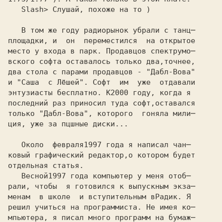
   Slash> Слушай, похоже на то )

   В том же году радиорынок убрали с танц─

площадки, и  он  переместился  на открытое

место у входа в парк. Продавцов спектрумо─

вского софта оставалось только два,точнее,

два стола с парами продавцов - "Дабл-Вова"

и "Саша  с Лёшей". Софт  им  уже  отдавали

энтузиасты бесплатно. К
последний раз приносил туда софт,оставался

только "Дабл-Вова", которого  гоняла мили─

ция, уже за пцшные диски...

   Около  февраля
ковый графический редактор,о котором будет

отдельная статья.

   Весной
рали, чтобы  я готовился к выпускным экза─

менам  в школе  и вступительным в
решил учиться на программиста. Не имея ко─

мпьютера, я писал много программ на бумаж─
