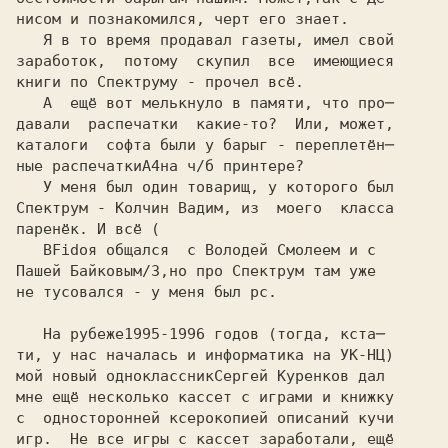
нисом и познакомился, черт его знает. 

   Я в то время продавал газеты, имел свой

заработок,  потому  скупил  все  имеющиеся 

книги по Спектруму - прочел всё. 

   А  ещё вот мелькнуло в памяти, что про─

давали  распечатки  какие-то?  Или, может, 

каталоги  софта были у барыг - переплетён─ 

ные распечатки
А4
на ч/б принтере? 

   У меня был один товарищ, у которого был

Спектрум - Колчин Вадим, из  моего  класса 

паренёк. И всё ( 

   В
Fido
я общался  с Володей Смолеем и с

Пашей Байковым
/3,
но про Спектрум там уже 

не тусовался - у меня был pc. 

   На рубеже
ти, у нас началась и информатика на УК-НЦ)

мой новый одноклассник
мне ещё несколько кассет с играми и книжку

с  односторонней ксерокопией описаний кучи

игр.  Не все игры с кассет заработали, ещё
