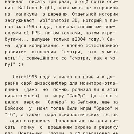
начинал  писать три раза, а ещё почти оси─

лил  Balloon Fight, пока меня не отправили

на  каникулы  в деревню. Отдельной истории

заслуживает  Wolfenstein 3D, который я пи─

сал аж с
селями с
бутами... выпущен только в
ма  идея копирования - вполне естественное

развитие  отношений  "смотри,  что  у меня

есть!", совмещённого со "смотри, как я мо─

гу!" :)

   Летом
ревне свой дизассемблер для монитора-отла─

дчика  (даже  не  помню, релизил ли я этот

дизассемблер)  и  игру "Сапёр". До этого я

делал  версии  "Сапёра" на Бейсике, ещё на

Бейсике  у  меня тогда были игры "Space" и

"16", а также  пара психологических тестов 

- один сохранился. Параллельно пытался пи─

сать  гонку  с  вращением экрана и решалку

для  Пентамино  (потом  я её реализовал на
