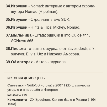
Игрушки
- Nomad: интервью с автором скролл-
шутера Nomad (Hippiman).
Игрушки
- Скроллинг в Evo SDK.
Игрушки
- Hints & Tips: Mickey, Nomad.
Мыльница
- Errata: ошибки в Info Guide #11,
ACNews #65.
Письма
- отзывы о журнале от: raver, destr, sirx,
survivor, Ellvis, Utz и Николая Амосова.
Об авторах
- Авторы журнала.
ИСТОРИЯ ДЕМОСЦЕНЫ
Системки
- NedoOS истоки: в 2007 Fido фактически
умерло и я перешёл в Интернет
Info Guide #13
Комьюнити
- ZX Spectrum: Как это было в Рязани (1991-
1993).