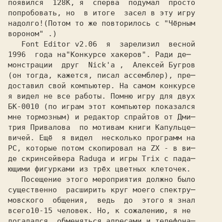
появился  128K, я  сперва  подумал  просто

попробовать, но  в итоге  засел в эту игру

надолго!(Потом то же повторилось с "Чёрным

вороном" .) 

   Font Editor v2.06  я  зарелизил  весной

1996  года на
монстрации  друг  Nick'а ,  Алексей Бугров

(он тогда, кажется, писал ассемблер), пре─

доставил свой компьютер. На самом конкурсе

я видел не все работы. Помню игру для двух

БК-0010 (по играм этот компьютер показался 

мне тормозным) и редактор спрайтов от Дми─

трия Привалова  по мотивам книги Капульце─ 

вичей. Ещё  я видел  несколько программ на 

PC, которые потом скопировал на ZX - в ви─ 

де скринсейвера Raduga и игры Trix с пада─

ющими фигурками из трёх цветных клеточек.

   Посещение этого мероприятия должно было

существенно  расширить круг моего спектру─

мовского  общения,  ведь  до  этого я знал

всего
догадался  обменяться адресами и телефона─
