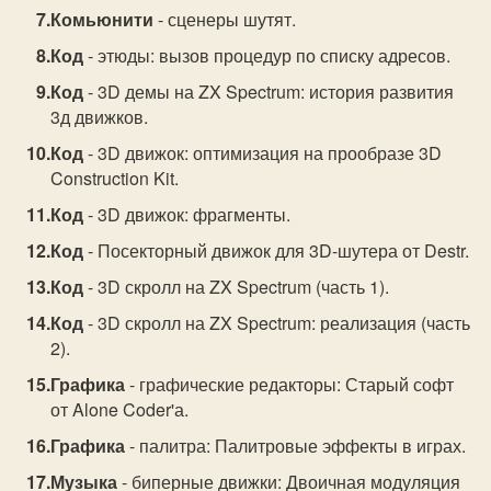
Комьюнити
- сценеры шутят.
Код
- этюды: вызов процедур по списку адресов.
Код
- 3D демы на ZX Spectrum: история развития
3д движков.
Код
- 3D движок: оптимизация на прообразе 3D
Construction Kit.
Код
- 3D движок: фрагменты.
Код
- Посекторный движок для 3D-шутера от Destr.
Код
- 3D скролл на ZX Spectrum (часть 1).
Код
- 3D скролл на ZX Spectrum: реализация (часть
2).
Графика
- графические редакторы: Старый софт
от Alone Coder'а.
Графика
- палитра: Палитровые эффекты в играх.
Музыка
- биперные движки: Двоичная модуляция