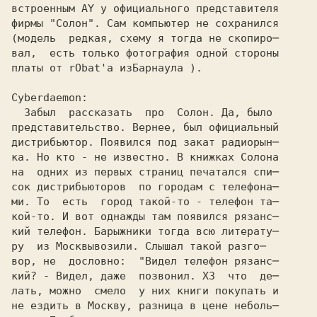
встроенным AY у официального представителя

фирмы "Солон". Сам компьютер не сохранился

(модель  редкая, схему я тогда не скопиро─

вал,  есть только фотография одной стороны

платы от rObat'а из
представительство. Вернее, был официальный
дистрибьютор. Появился под закат радиорын─
ка. Но кто - не известно. В книжках Солона
на  одних из первых страниц печатался спи─
сок дистрибьюторов  по городам с телефона─
ми. То  есть  город такой-то - телефон та─
кой-то. И вот однажды там появился рязанс─
кий телефон. Барыжники тогда всю литерату─
ру  из 
Москвы
вор, не  дословно:  "Видел телефон рязанс─
кий? - Видел, даже  позвонил. ХЗ  что  де─ 

лать, можно  смело  у них книги покупать и 

не ездить в Москву, разница в цене неболь─ 
