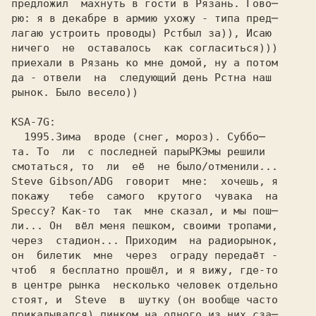
предложил  махнуть в гости в Рязань. Гово─
рю: я в декабре в армию ухожу - типа пред─
лагаю устроить проводы) Рст
ничего  не  оставалось  как согласиться)))
приехали в Рязань ко мне домой, ну а потом
да - отвели  на  следующий день Рст
рынок. Было весело))
  1995.
Зима  вроде (снег, мороз). Суббо─

та. То  ли  с последней пары
РКЭ
мы решили 

смотаться, то  ли  её  не было/отменили... 

Steve Gibson/ADG  говорит  мне:  хочешь, я 

покажу   тебе  самого  крутого  чувака  на 

Speccy? Как-то  так  мне сказал, и мы пош─ 

ли... Он  вёл меня пешком, своими тропами, 

через  стадион... Приходим  на радиорынок, 

он  билетик  мне  через  ограду передаёт - 

чтоб  я бесплатно прошёл, и я вижу, где-то 

в центре рынка  несколько человек отдельно 

стоят, и  Steve  в  шутку (он вообще часто 

прикалывался) пинком на одного из них сза─ 
