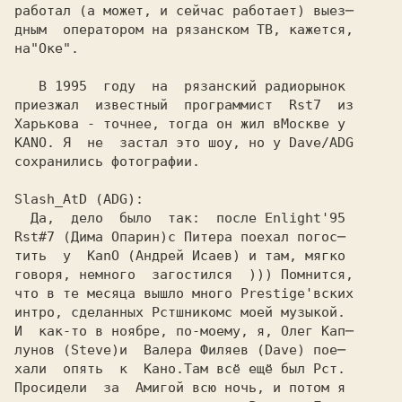
работал (а может, и сейчас работает) выез─
дным  оператором на рязанском ТВ, кажется,
на
"Оке".
   В 
приезжал  известный  программист  Rst7  из

Харькова - точнее, тогда он жил в
KANO. Я  не  застал это шоу, но у Dave/ADG 

сохранились фотографии.

Rst#7 (Дима Опарин)
тить  у  KanO (Андрей Исаев)
говоря, немного  загостился  ))) Помнится,
что в те месяца вышло много Prestige'вских
интро, сделанных Рстшником
И  как-то в ноябре, по-моему, я, Олег Кап─
лунов (Steve)
хали  опять  к  Кано.
Просидели  за  Амигой 