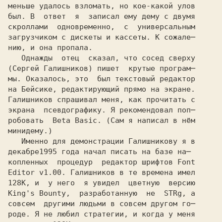
меньше удалось взломать, но кое-какой улов

был. В  ответ  я  записал ему дему с двумя

скроллами  одновременно,  с  универсальным

загрузчиком с дискеты и кассеты. К сожале─

нию, и она пропала.

   Однажды  отец  сказал, что сосед сверху

(Сергей Галишников) пишет  крутые програм─ 

мы. Оказалось, это  был текстовый редактор

на Бейсике, редактирующий прямо на экране.

Галишников спрашивал меня, как прочитать с 

экрана  псевдографику. Я рекомендовал поп─

робовать  Beta Basic. (Сам я написал в нём

минидему.)

   Именно для демонстрации Галишникову я в

декабре
копленных  процедур  редактор шрифтов Font

Editor v1.00. Галишников в те времена имел 

128K, и  у него  я увидел  цветную  версию 

King's Bounty,  разработанную  не  STRg, а 

совсем  другими людьми в совсем другом го─

роде. Я не любил стратегии, и когда у меня
