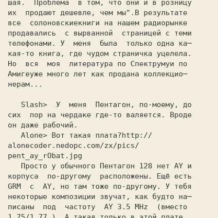
шая.  Проблема  в том, что они и в розницу 

их  продают дешевле, чем мы".
В результате
все  солоновские
продавались  с вырванной  страницей с теми
телефонами. У  меня  была  только одна ка─
кая-то книга, где чудом страничка уцелела.
Но  вся  моя  литература по Спектруму
Амиге
нерам...
   Slash>  У  меня  Пентагон, по-моему, до

сих  пор на чердаке где-то валяется. Вроде 

он даже рабочий. 

   Alone> Вот такая плата?
alonecoder.nedopc.com/zx/pics/
pent_ay_rObat.jpg
   Просто у обычного Пентагон 128 нет AY и

корпуса  по-другому  расположены. Ещё есть

GRM  с  AY, но там тоже по-другому. У тебя 

некоторые композиции звучат, как будто на─

писаны  под  частоту  AY 
1.75/1.77 ). А такая только в этой плате.