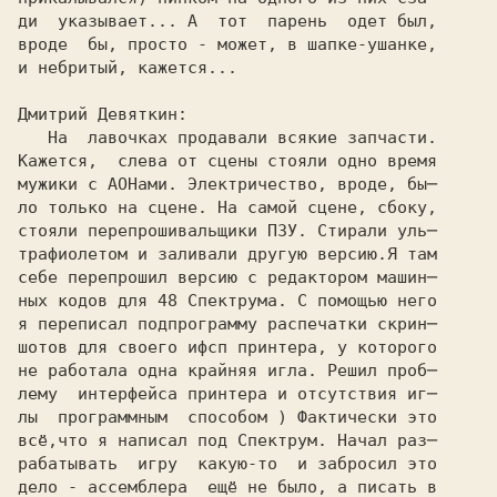
ди  указывает... А  тот  парень  одет был, 

вроде  бы, просто - может, в шапке-ушанке, 

и небритый, кажется... 

Дмитрий Девяткин: 

   На  лавочках продавали всякие запчасти.

Кажется,  слева от сцены стояли одно время 

мужики с АОНами. Электричество, вроде, бы─ 

ло только на сцене. На самой сцене, сбоку, 

стояли перепрошивальщики ПЗУ. Стирали уль─ 

трафиолетом и заливали другую версию.Я там 

себе перепрошил версию с редактором машин─ 

ных кодов для 48 Спектрума. С помощью него 

я переписал подпрограмму распечатки скрин─ 

шотов для своего ифсп принтера, у которого 

не работала одна крайняя игла. Решил проб─ 

лему  интерфейса принтера и отсутствия иг─ 

лы  программным  способом ) Фактически это 

всё,что я написал под Спектрум. Начал раз─ 

рабатывать  игру  какую-то  и забросил это 

дело - ассемблера  ещё не было, а писать в 
