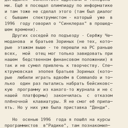
ми. Ещё я посещал олимпиаду по информатике

и там тоже не сделал этого (там был диалог

с  бывшим  спектрумистом - который  уже  в

1996  году говорил о "Синклерах" в прошед─
шем времени).

   Других соседей по подъезду - Серёжу Че─

моданова  и братьев Зориных (не тех, кото─ 

рые  этажом выше - те перешли на PC раньше

всех,  мой  отец мог только завидовать при

нашем  бедственном финансовом положении) я

так и не сумел привлечь к творчеству. Спе─

ктрумовская  эпопея братьев Зориных (кото─

рые  любили играть вдвоём в Commando и то─

лько  один раз пытались набрать бейсиковс─

кую  программу из какого-то журнала и не с

нашей  платформы)  закончилась  с  отказом

плёночной  клавиатуры. Я не смог её припа─

ять. Но у них уже была приставка "Денди".

   Но  осенью 
программистов  в