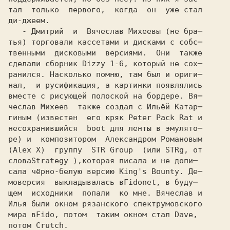
тал  только  первого,  когда  он  уже стал

ди-джеем.

   - Дмитрий  и  Вячеслав Михеевы (не бра─

тья) торговали кассетами и дисками с собс─

твенными  дисковыми  версиями.  Они  также

сделали сборник Dizzy 1-6, который не сох─

ранился. Насколько помню, там был и ориги─

нал,  и русификация, а картинки появлялись

вместе с рисующей полоской на бордере. Вя─

чеслав Михеев  также создал с Ильёй Катар─ 

гиным (известен  его кряк Peter Pack Rat и 

несохранившийся  boot для ленты в эмулято─

ре) и  композитором  Александром Романовым

(Alex X)  группу  STR Group  (или STRg, от 

слова
сала чёрно-белую версию King's Bounty. Де─

моверсия  выкладывалась в
щем  исходники  попали  ко мне. Вячеслав и

Илья были окном рязанского спектрумовского 

мира в
потом Crutch.
