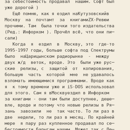
за себестоимость продавал  нашим. Софт был 

уже дорогой ) 

   Ещё помню, как я ездил на
Кутузовский
в

Москву  на  почтамт  за  книгами
ZX-Ревю
и 

прочими. Там  была точки того издательства 

(Ред.: Инфорком ). Прочёл всё, что они пи─

сали) 

   Когда  я  ездил  в  Москву, это  где-то

1995-1997 годы, больше софта под Спектрумы
было  на
Царицынском 
радиорынке  -  между 

двух ж/д  веток, вроде. Это  были уже рус─ 

ские  релизы, с  защитой  от  копирования, 

большую  часть  которой  мне  не удавалось 

взломать имеющимися программами. Вроде как 

я  к тому времени уже и iS-DOS использовал 

для этого. Сам я в
Москву
ездил в Инфорком 

за книгами - они там были доступнее, деше─ 

вле, вроде и потому что новые релизы в Ря─ 

зань  завозили  не  так часто. То ли раз в 

две  недели, то ли раз в месяц. По крайней 

мере  я пару раз купленное продавал по се─ 

бестоимости барыгам нашим. Может,так с Де─ 
