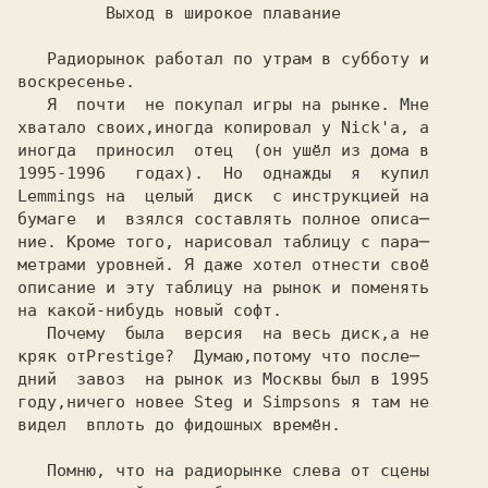
         Выход в широкое плавание

   Радиорынок работал по утрам в субботу и

воскресенье.

   Я  почти  не покупал игры на рынке. Мне

хватало своих,иногда копировал у Nick'а, а

иногда  приносил  отец  (он ушёл из дома в

1995-1996   годах).  Но  однажды  я  купил
Lemmings на  целый  диск  с инструкцией на 

бумаге  и  взялся составлять полное описа─

ние. Кроме того, нарисовал таблицу с пара─

метрами уровней. Я даже хотел отнести своё

описание и эту таблицу на рынок и поменять

на какой-нибудь новый софт.

   Почему  была  версия  на весь диск,а не

кряк от
дний  завоз  на рынок из Москвы был в 1995

году,ничего новее Steg и Simpsons я там не

видел  вплоть до фидошных времён.

   Помню, что на радиорынке слева от сцены
