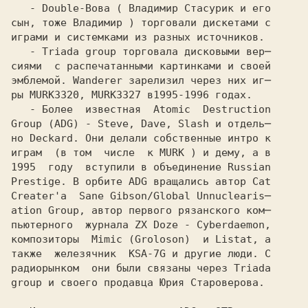
   - Double-Вова ( Владимир Стасурик и его

сын, тоже Владимир ) торговали дискетами с

играми и системками из разных источников.

   - Triada group торговала дисковыми вер─

сиями  с распечатанными картинками и своей

эмблемой. Wanderer зарелизил через них иг─

ры MURKЗЗ20, MURKЗЗ27 в
   - Более  известная  Atomic  Destruction

Group (ADG) - Steve, Dave, Slash и отдель─ 

но Deckard. Они делали собственные интро к

играм  (в том  числе  к MURK ) и дему, а в

1995  году  вступили в объединение Russian
Prestige. В орбите ADG вращались автор Cat 

Creater'а  Sane Gibson/Global Unnuclearis─ 

ation Group, автор первого рязанского ком─ 

пьютерного  журнала ZX Doze - Cyberdaemon,

композиторы  Mimic (Groloson)  и Listat, а

также  железячник  KSA-7G и другие люди. С

радиорынком  они были связаны через Triada

group и своего продавца Юрия Староверова. 
