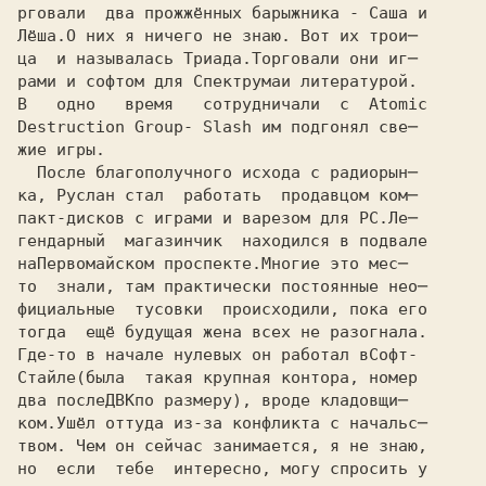
рговали  два прожжённых барыжника - Саша и
Лёша.
ца  и называлась Триада.
рами и софтом для Спектрума
В   одно   время   сотрудничали  с  Atomic
Destruction Group
жие игры.
ка, Руслан 
пакт-дисков с играми и варезом для PC.
гендарный  магазинчик  находился в подвале
на
Первомайском проспекте.
то  знали, там практически постоянные нео─
фициальные  тусовки  происходили, пока его
тогда  ещё будущая жена всех не разогнала.
Где-то в начале нулевых он работал в
Софт-
Стайле
(была  такая крупная контора, номер
два после
ДВК
ком.Ушёл оттуда из-за конфликта с начальс─
твом. Чем он сейчас занимается, я не знаю,
но  если  тебе  интересно, могу спросить у