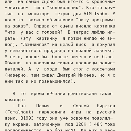
или  на самой сцене был кто-то с крошечным

монитором  типа "колокольчик". Кто-то кру─

тил  на  мониторе  Тетрис для АТМ Турбо. У

кого-то  висело объявление "пишу программы

на заказ". Справа от сцены висела картинка 

"что  у вас с головой?  В тетрис люблю иг─
рать" (эту  картинку  я потом нигде не ви─
дел). "Леммингов" на целый диск  я покупал

у неизвестного продавца на правой лавочке.

У него, вроде бы, больше ничего и не было.

Обычно  по лавочкам сидели продавцы радио─

деталей. А  у  входа  был стол с кассетами

(наверно, там сидел Дмитрий Михеев, но я с

ним так и не познакомился).

   В  то  время в
команды:

   - Пал    Палыч    и    Сергей   Бирюков

(Fomalhaut)  переводили  игры  на  русский 

язык. В
ку экрана, заточенную  под 128K ( 48K тоже

поддерживается, но без неё). Из них я зас─
