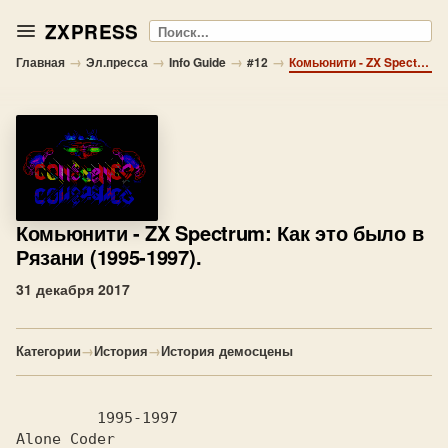
ZXPRESS
Поиск
→
→
→
→
Главная
Эл.пресса
Info Guide
#12
Комьюнити - ZX Spectrum: Как это было в Рязани (1995-1997).
Комьюнити
- ZX Spectrum: Как это было в
Рязани (1995-1997).
31 декабря 2017
Категории
→
История
→
История демосцены
Alone Coder