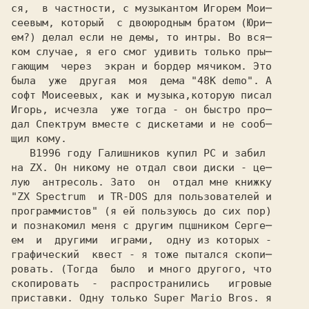
ся,  в частности, с музыкантом Игорем Мои─

сеевым, который  с двоюродным братом (Юри─ 

ем?) делал если не демы, то интры. Во вся─ 

ком случае, я его смог удивить только пры─

гающим  через  экран и бордер мячиком. Это

была  уже  другая  моя  дема "48K demo". А

софт Моисеевых, как и музыка,которую писал

Игорь, исчезла  уже тогда - он быстро про─ 

дал Спектрум вместе с дискетами и не сооб─

щил кому.

   В
на ZX. Он никому не отдал свои диски - це─

лую  антресоль. Зато  он  отдал мне книжку

"ZX Spectrum  и TR-DOS для пользователей и
программистов" (я ей пользуюсь до сих пор)
и познакомил меня с другим пцшником Серге─

ем  и  другими  играми,  одну из которых - 

графический  квест - я тоже пытался скопи─

ровать. (Тогда  было  и много другого, что

скопировать  -  распространились   игровые

приставки. Одну только Super Mario Bros. я
