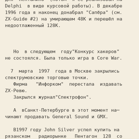
Delphi  в виде курсовой работы). В декабре 

1996 года я наконец донабрал "Сапёра" (см.
ZX-Guide #2) на умирающем 48K и перешёл на 

недоотлаженный 128K. 

   Но  в следующем  году
не состоялся. Была только игра в Core War.

спектрумовские торговые точки.

   Фирма   "Инфорком"  перестала  издавать

ZX-Ревю. 

   Закрылся журнал
   А  в
чинают продавать General Sound и GMX.

   В
рязанском   радиорынке   Пентагон  128  со
