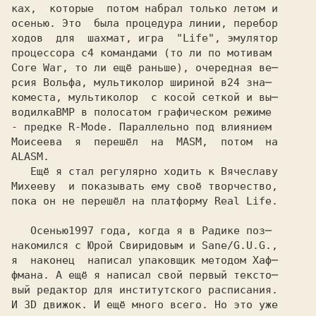
ках,  которые  потом набрал только летом и

осенью. Это  была процедура линии, перебор

ходов  для  шахмат, игра  "Life", эмулятор

процессора с
Core War, то ли ещё раньше), очередная ве─ 

рсия Вольфа, мультиколор шириной в
коместа, мультиколор  с косой сеткой и вы─

водилка
- предке 
Моисеева  я  перешёл  на  MASM,  потом  на 

ALASM. 

   Ещё я стал регулярно ходить к Вячеславу

Михееву  и показывать ему своё творчество, 

пока он не перешёл на платформу Real Life.

   Осенью
накомился с Юрой Свиридовым и Sane/G.U.G.,

я  наконец  написал упаковщик методом Хаф─

фмана. А ещё я написал свой первый тексто─

вый редактор для институтского расписания.

И 3D движок. И ещё много всего. Но это уже
