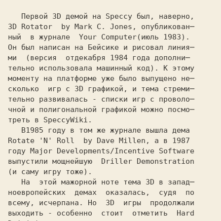
   Первой 3D демой на Speccy был, наверно,

3D Rotator  by Mark C. Jones, опубликован─ 

ный  в журнале  Your Computer
Он был написан на Бейсике и рисовал линия─

ми  (версия  от
тельно использовала машинный код). К этому

моменту на платформе уже было выпущено не─

сколько  игр с 3D графикой, и тема стреми─

тельно развивалась - списки игр с проволо─

чной и полигональной графикой можно посмо─

треть в SpeccyWiki.

   В
Rotate 'N' Roll  by Dave Millen, а в 
году Major Developments/Incentive Software

выпустили мощнейшую  Driller Demonstration

(и саму игру тоже).

   На  этой мажорной ноте тема 3D в запад─

ноевропейских  демах  оказалась,  судя  по

всему, исчерпана. Но  3D  игры  продолжали

выходить - особенно  стоит  отметить  Hard
