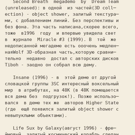
   Second Breath  megademo  by  Dream Team

(unreleased): в одной  из частей
ection) - object shower, залитый текстура─
ми, с добавлением линий. Без перспективы и

без фона. Эта часть написана,скорее всего,

тоже  в
в  журнале  Miracle #3 
недописанной мегадеме есть ооочень медлен─

ная
тельно  недавно  достал с авторских дисков

Tiboh - заодно он собрал всю дему. 

   Insane 
словацкой группы ЗSC интересный воксельный

мир  в атрибутах, на 48K (в 48K помещается

вся дема без  подгрузок!). Позже использо─

вался  в деме тех же  авторов Higher State

(где  ещё появился залитый object shower с

невыпуклыми объектами).

   Life Sux by Galaxy
ймовый  залитый космический корабль сделан
