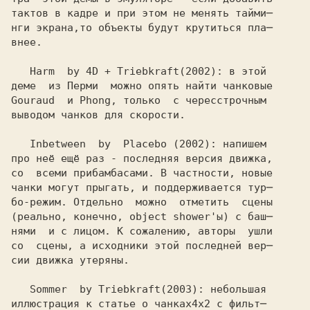
тактов в кадре и при этом не менять тайми─

нги экрана,то объекты будут крутиться пла─

внее.

   Harm  by 4D + Triebkraft
деме  из Перми  можно опять найти чанковые

Gouraud  и 
выводом чанков для скорости.

   Inbetween  by  Placebo 
про неё ещё раз - последняя версия движка,

со  всеми прибамбасами. В частности, новые

чанки могут прыгать, и поддерживается тур─

бо-режим. Отдельно  можно  отметить  сцены

(реально, конечно, object shower'ы) с баш─

нями  и с лицом. К сожалению, авторы  ушли

со  сцены, а исходники этой последней вер─

сии движка утеряны.

   Sommer  by Triebkraft
иллюстрация к статье о чанках