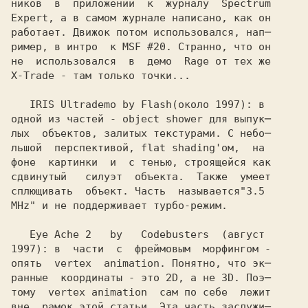
ников  в  приложении  к  журналу  Spectrum

Expert, а в самом журнале написано, как он 

работает. Движок потом использовался, нап─

ример, в интро  к MSF #20. Странно, что он

не  использовался  в  демо  Rage от тех же

X-Trade - там только точки... 

   IRIS Ultrademo by Flash
одной из частей - object shower для выпук─

лых  объектов, залитых текстурами. С небо─

льшой  перспективой, 
фоне  картинки  и  с тенью, строящейся как

сдвинутый   силуэт  объекта.  Также  умеет

сплющивать  объект. Часть  называется
MHz" и не поддерживает турбо-режим.
   Eye Ache 2   by   Codebusters  
1997): в  части  с  фреймовым  морфингом -
опять  vertex  animation. Понятно, что эк─

ранные  координаты - это 2D, а не 3D. Поэ─

тому  vertex animation  сам по себе  лежит

вне  рамок этой статьи. Эта часть заслужи─
