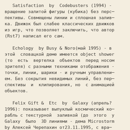
   Satisfaction  by  Codebusters 
вращение залитой фигуры (кубика) без перс─

пективы. Совмещены линии и сплошная залив─

ка. Движок был слабее классических движков

из игр, что позволяет заключить, что автор

(Rst7) написал его сам. 

   Echology  by Busy & Noro
этой  словацкой деме имеется object shower

(то  есть  вертелка  объектов  перед носом

зрителя) с разными техниками отображения -

точки, линии, шарики - и ручным управлени─

ем. Без сокрытия невидимых линий, без пер─

спективы  и  клипирования, но  с анимацией

объектов.

   Felix Gift &  Etc  by  Galaxy 
1996): показывает выпуклый космический ко─
рабль с текстурной  заливкой (до  этого  у

Galaxy  было  3D линиями - дема Microstorm 

by Алексей Черепахин от