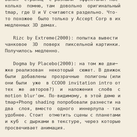
колько  помню, там  довольно  оригинальный

tmap, где 
U и V считаются раздельно. Что-
то похожее  было только у Accept Corp в их

медленных 3D демах.

   Rizc by Extreme
чанковое  3D  поверх  пиксельной картинки.

Получилось медленно.

   Dogma by Placebo
жке реализован  некоторый  сюжет. В движок

были  добавлены  прозрачные  полигоны (или

они были  уже  в CCOO0 invitation intro от

тех  же  авторов?)  и  наложения  слоёв  с

motion blur'ом. По-видимому, в этой деме и
tmap+Phong shading попробовали разнести на
два  слоя, вместо  одного  иннерлупа - так

удобнее. Стоит  отметить сцены с планетами

и куб  с дырками в текстуре, через которые

просвечивает анимация.
