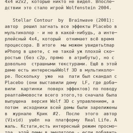
4x4 и
дствии это стало игрой Wolfenstein 2004.

   Stellar Contour  by  Brainwave 
автор  решил загнать все эффекты Placebo в

мультиколор - и не в какой-нибудь, а инте─

рлейсный 
процессора. В итоге  мы можем увидеть
и
ростью (без 
довольно  страшными текстурами. Ещё в этой

деме есть интересный
ре. Поскольку  уже  на  пати был скандал с

Placebo (они выставили дему  LF, где доба─ 

вили  картинки  поверх эффектов) по поводу

реалтаймовости всего этого,то сначала была

выпущена  версия 
потом  исходники всей демы были зарелижены

в  журнале  Крик  #2.  После  этого  автор

(Vivid)  ушёл  на  платформу  Real Life. А 

жаль. Кстати,есть интересный режим просмо─

тра  этой демы в эмуляторе - если добавить
