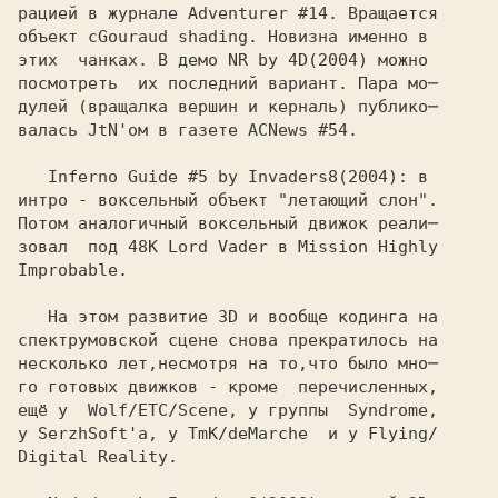
рацией в журнале Adventurer #14. Вращается

объект с
этих  чанках. В демо NR by 4D
посмотреть  их последний вариант. Пара мо─

дулей (вращалка вершин и керналь) публико─

валась JtN'ом в газете ACNews #54.

   Inferno Guide #5 by Invaders8
интро - воксельный объект "летающий слон".

Потом аналогичный воксельный движок реали─

зовал  под 48K Lord Vader в Mission Highly

Improbable. 

   На этом развитие 3D и вообще кодинга на

спектрумовской сцене снова прекратилось на 

несколько лет,несмотря на то,что было мно─ 

го готовых движков - кроме  перечисленных, 

ещё у  Wolf/ETC/Scene, у группы  Syndrome, 

у SerzhSoft'а, у TmK/deMarche  и у Flying/ 

Digital Reality. 
