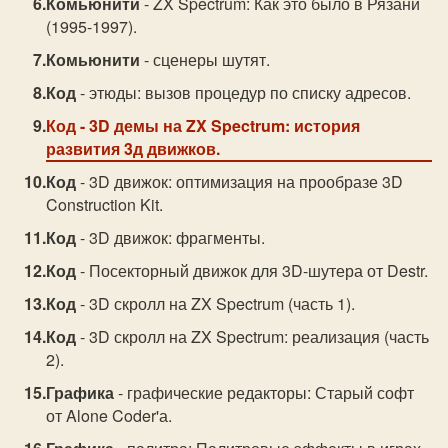
Комьюнити
- ZX Spectrum: Как это было в Рязани
(1995-1997).
Комьюнити
- сценеры шутят.
Код
- этюды: вызов процедур по списку адресов.
Код
- 3D демы на ZX Spectrum: история
развития 3д движков.
Код
- 3D движок: оптимизация на прообразе 3D
Construction Kit.
Код
- 3D движок: фрагменты.
Код
- Посекторный движок для 3D-шутера от Destr.
Код
- 3D скролл на ZX Spectrum (часть 1).
Код
- 3D скролл на ZX Spectrum: реализация (часть
2).
Графика
- графические редакторы: Старый софт
от Alone Coder'а.