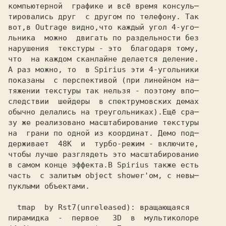
компьютерной  графике и всё время консуль─

тировались друг  с другом по телефону. Так

вот,в Outrage видно,что каждый угол 4-уго─

льника  можно  двигать по раздельности без

нарушения  текстуры - это  благодаря тому,

что  на каждом сканлайне делается деление.

А раз можно, то  в Spirius эти 4-угольники

показаны  с перспективой (при линейном на─

тяжении текстуры так нельзя - поэтому впо─

следствии  шейдеры  в спектрумовских демах

обычно делались на треугольниках).Ещё сра─

зу же реализовано масштабирование текстуры

на  грани по одной из координат. Демо под─

держивает  48K  и  турбо-режим - включите,

чтобы лучше разглядеть это масштабирование

в самом конце эффекта.В Spirius также есть

часть  с залитым object shower'ом, с невы─

пуклыми объектами.

  tmap  by Rst7
пирамидка  -  первое   3D  в  мультиколоре
