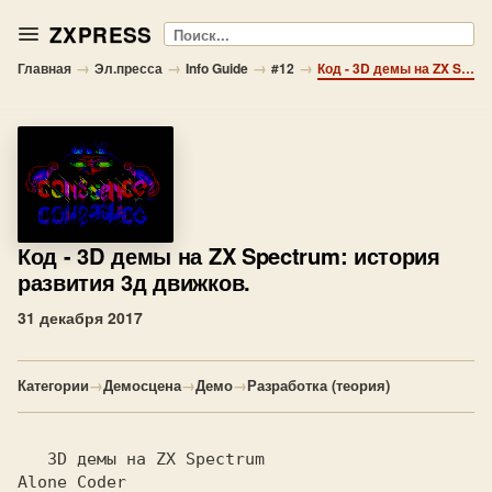
ZXPRESS
Поиск
→
→
→
→
Главная
Эл.пресса
Info Guide
#12
Код - 3D демы на ZX Spectrum: история развития 3д движков.
Код
- 3D демы на ZX Spectrum: история
развития 3д движков.
31 декабря 2017
Категории
→
Демосцена
→
Демо
→
Разработка (теория)
Alone Coder