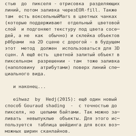
стью  до  пикселя - отрисовка  разделяющих

линий, потом заливка через
там  есть воксельный
(которые поддерживают  отдельный  цветовой

слой  и подгоняют текстуру под цвета сосе─

дей, а не  как  обычно) и склейка объектов

рёбрами  на 2D сцене с дорогой - в будущем

этот  метод  должен  использоваться для 3D

сцен. А ещё есть  цветной залитый объект в

пиксельном  разрешении - там  тоже заливка

(наполовину  атрибутами) поверх линий спе─

циального вида.

   и наконец...

   eihwaz  by  Hedj
способ 
пикселя, но  целыми байтами. Так можно за─

ливать  невыпуклые  объекты. Для этого ис─

пользуется  таблица шейдинга для всех воз─

можных ширин сканлайнов.
