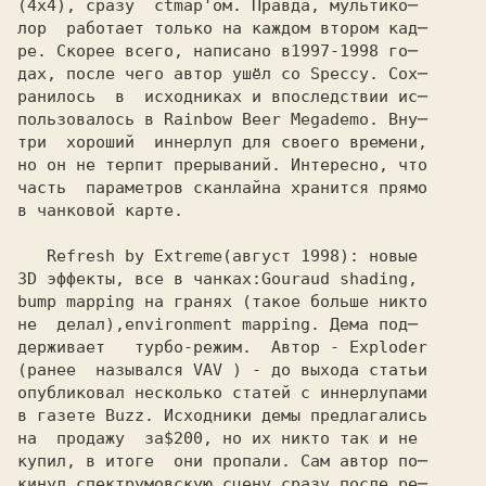
(4x4), сразу  с
tmap'ом. Правда, мультико─
лор  работает только на каждом втором кад─

ре. Скорее всего, написано в
дах, после чего автор ушёл со Speccy. Сох─

ранилось  в  исходниках и впоследствии ис─

пользовалось в Rainbow Beer Megademo. Вну─

три  хороший  иннерлуп для своего времени,

но он не терпит прерываний. Интересно, что

часть  параметров сканлайна хранится прямо

в чанковой карте.

   Refresh by Extreme
3D эффекты, все в чанках:
bump mapping на гранях (такое больше никто
не  делал),
держивает   турбо-режим.  Автор - Exploder

(ранее  назывался VAV ) - до выхода статьи

опубликовал несколько статей с иннерлупами

в газете Buzz. Исходники демы предлагались

на  продажу  за
купил, в итоге  они пропали. Сам автор по─

кинул спектрумовскую сцену сразу после ре─
