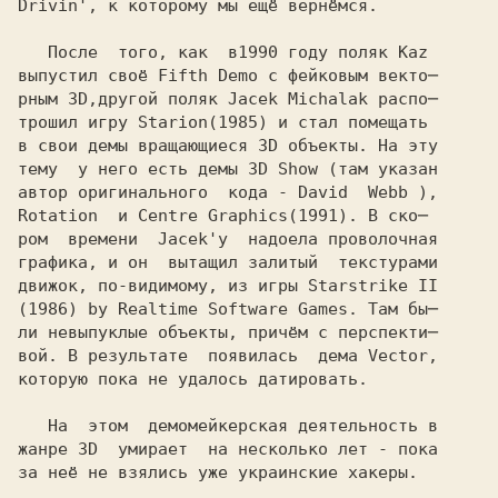
Drivin', к которому мы ещё вернёмся. 

   После  того, как  в
выпустил своё Fifth Demo с фейковым векто─

рным 3D,другой поляк Jacek Michalak распо─

трошил игру Starion
в свои демы вращающиеся 3D объекты. На эту

тему  у него есть демы 3D Show (там указан

автор оригинального  кода - David  Webb ),

Rotation  и Centre Graphics
ром  времени  Jacek'у  надоела проволочная

графика, и он  вытащил залитый  текстурами

движок, по-видимому, из игры Starstrike II

(1986) by Realtime Software Games. Там бы─
ли невыпуклые объекты, причём с перспекти─

вой. В результате  появилась  дема Vector, 

которую пока не удалось датировать.

   На  этом  демомейкерская деятельность в

жанре 3D  умирает  на несколько лет - пока 

за неё не взялись уже украинские хакеры. 
