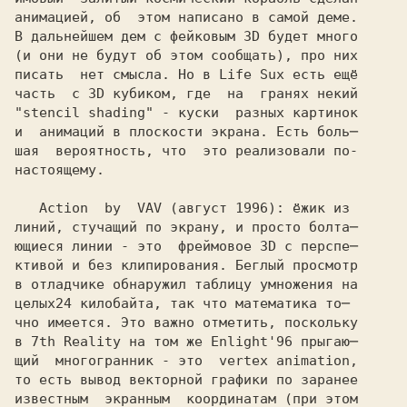
анимацией, об  этом написано в самой деме.

В дальнейшем дем с фейковым 3D будет много

(и они не будут об этом сообщать), про них

писать  нет смысла. Но в Life Sux есть ещё

часть  с 3D кубиком, где  на  гранях некий

"stencil shading" - куски  разных картинок
и  анимаций в плоскости экрана. Есть боль─

шая  вероятность, что  это реализовали по-

настоящему.

   Action  by  VAV 
линий, стучащий по экрану, и просто болта─

ющиеся линии - это  фреймовое 3D с перспе─

ктивой и без клипирования. Беглый просмотр

в отладчике обнаружил таблицу умножения на

целых
чно имеется. Это важно отметить, поскольку

в 7th Reality на том же Enlight'96 прыгаю─

щий  многогранник - это  vertex animation,

то есть вывод векторной графики по заранее

известным  экранным  координатам (при этом
