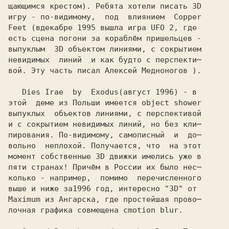
щающимся крестом). Ребята хотели писать 3D

игру - по-видимому,  под  влиянием  Copper

Feet (в
есть сцена погони за кораблём пришельцев -

выпуклым  3D объектом линиями, с сокрытием

невидимых  линий  и как будто с перспекти─

вой. Эту часть писал Алексей Медноногов ).

   Dies Irae  by  Exodus
этой  деме из Польши имеется object shower

выпуклых  объектов линиями, с перспективой

и с сокрытием невидимых линий, но без кли─

пирования. По-видимому, самописный  и  до─

вольно  неплохой. Получается, что  на этот

момент собственные 3D движки имелись уже в

пяти странах! Причём в России их было нес─

колько - например,  помимо  перечисленного

выше и ниже за
Maximum из Ангарска, где простейшая прово─ 

лочная графика совмещена с