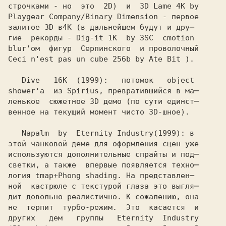
строчками - но  это  2D)  и  3D Lame 4K by

Playgear Company/Binary Dimension - первое 

залитое 3D в
гие  рекорды - Dig-it 1K  by ЗSC  с
blur'ом  фигур  Серпинского  и проволочный
Ceci n'est pas un cube 256b by Ate Bit ). 

   Dive   16K  
shower'а  из Spirius, превратившийся в ма─

ленькое  сюжетное 3D демо (по сути единст─

венное на текущий момент чисто ЗD-шное).

   Napalm  by  Eternity Industry
этой чанковой деме для оформления сцен уже

используются дополнительные спрайты и под─

светки, а также  впервые появляется техно─

логия 
ной  кастрюле с текстурой глаза это выгля─

дит довольно реалистично. К сожалению, она

не  терпит  турбо-режим.  Это  касается  и

других   дем   группы   Eternity  Industry
