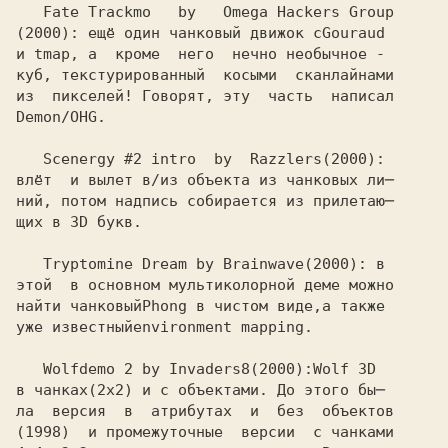
   Fate Trackmo   by   Omega Hackers Group

(2000): ещё один чанковый движок с
Gouraud
и 
куб, текстурированный  косыми  сканлайнами

из  пикселей! Говорят, эту  часть  написал

Demon/OHG. 

   Scenergy #2 intro  by  Razzlers
влёт  и вылет в/из объекта из чанковых ли─

ний, потом надпись собирается из прилетаю─

щих в 3D букв.

   Tryptomine Dream by Brainwave
этой  в основном мультиколорной деме можно

найти чанковый
уже известный
   Wolfdemo 2 by Invaders8
(2000):
в чанках
ла  версия  в  атрибутах  и  без  объектов

(1998)  и промежуточные  версии  с чанками