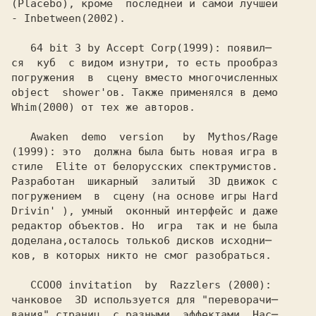
(Placebo), кроме  последней и самой лучшей 

- Inbetween
   64 bit 3 by Accept Corp
ся  куб  с видом изнутри, то есть прообраз

погружения  в  сцену вместо многочисленных

object  shower'ов. Также применялся в демо

Whim
   Awaken  demo  version   by  Mythos/Rage

(1999): это  должна была быть новая игра в
стиле  Elite от белорусских спектрумистов.

Разработан  шикарный  залитый  3D движок с

погружением  в  сцену (на основе игры Hard

Drivin' ), умный  оконный интерфейс и даже 

редактор объектов. Но  игра  так и не была

доделана,осталось только
ков, в которых никто не смог разобраться.

   CCOO0 invitation  by  Razzlers 
чанковое  3D используется для "переворачи─

вания" страниц  с разными  эффектами. Нас─
