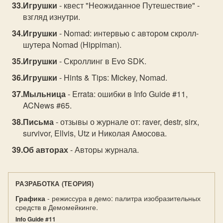
Игрушки
- квест "Неожиданное Путешествие" -
взгляд изнутри.
Игрушки
- Nomad: интервью с автором скролл-
шутера Nomad (Hippiman).
Игрушки
- Скроллинг в Evo SDK.
Игрушки
- Hints & Tips: Mickey, Nomad.
Мыльница
- Errata: ошибки в Info Guide #11,
ACNews #65.
Письма
- отзывы о журнале от: raver, destr, sirx,
survivor, Ellvis, Utz и Николая Амосова.
Об авторах
- Авторы журнала.
РАЗРАБОТКА (ТЕОРИЯ)
Графика
- режиссура в демо: палитра изобразительных
средств в Демомейкинге.
Info Guide #11