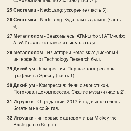
самокомпиляцию не хватало (часть 4).
Системки
- NedoLang: ускорение (часть 5).
Системки
- NedoLang: Куда плыть дальше (часть
6).
Металлолом
- Знакомьтесь, ATM-turbo 3! ATM-turbo
3 (v8.0) - что это такое и с чем его едят.
Металлолом
- Из истории Betadisk'а: Дисковый
интерфейс от Technology Research был.
Дикий ум
- Компрессия: Первые компрессоры
графики на Speccy (часть 1).
Дикий ум
- Компрессия: Фичи с эвристикой,
Потоковая декомпрессия, Сжатие музыки (часть 2).
Игрушки
- От редакции: 2017-й год вышел очень
богатым на события.
Игрушки
- интервью с автором игры Mickey the
Basic game (Sergio).