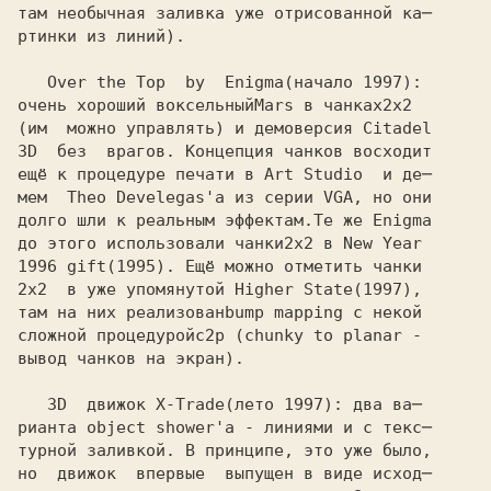
там необычная заливка уже отрисованной ка─

ртинки из линий).

   Over the Top  by  Enigma
очень хороший воксельный
Mars в чанках
(им  можно управлять) и демоверсия Citadel

3D  без  врагов. Концепция чанков восходит 

ещё к процедуре печати в Art Studio  и де─

мем  Theo Develegas'а из серии VGA, но они

долго шли к реальным эффектам.Те же Enigma

до этого использовали чанки
1996 gift
2x2  в уже упомянутой Higher State
там на них реализован
сложной процедурой
вывод чанков на экран).

   3D  движок X-Trade
рианта object shower'а - линиями и с текс─

турной заливкой. В принципе, это уже было,

но  движок  впервые  выпущен в виде исход─
