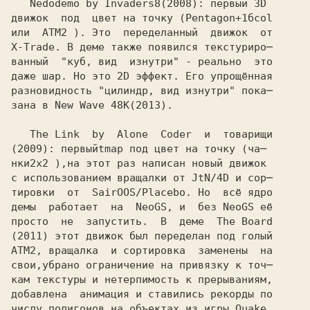
   Nedodemo by Invaders8
движок  под  цвет на точку (Pentagon+1бcol

или  ATM2 ). Это  переделанный  движок  от

X-Trade. В деме также появился текстуриро─ 

ванный  "куб, вид  изнутри" - реально  это

даже шар. Но это 2D эффект. Его упрощённая

разновидность "цилиндр, вид изнутри" пока─

зана в New Wave 48K
   The Link  by  Alone  Coder  и  товарищи

(2009): первый
tmap под цвет на точку (ча─
нки
с использованием вращалки от JtN/4D и сор─

тировки  от  SairOOS/Placebo. Но  всё ядро

демы  работает  на  NeoGS, и  без NeoGS её

просто  не  запустить.  В  деме  The Board

(2011) этот движок был переделан под голый
ATM2, вращалка  и сортировка  заменены  на 

свои,убрано ограничение на привязку к точ─

кам текстуры и нетерпимость к прерываниям,

добавлена  анимация и ставились рекорды по

числу полигонов на объектах из игры Quake.
