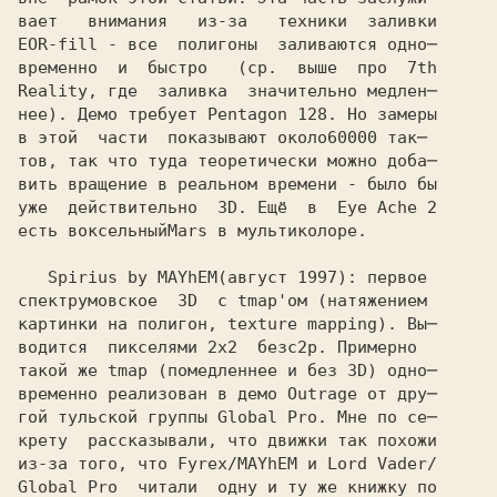
вает   внимания   из-за   техники  заливки

EOR-fill - все  полигоны  заливаются одно─
временно  и  быстро   (ср.  выше  про  7th

Reality, где  заливка  значительно медлен─ 

нее). Демо требует Pentagon 128. Но замеры

в этой  части  показывают около
тов, так что туда теоретически можно доба─

вить вращение в реальном времени - было бы

уже  действительно  3D. Ещё  в  Eye Ache 2

есть воксельный
   Spirius by MAYhEM
спектрумовское  3D  с 
картинки на полигон, texture mapping). Вы─

водится  пикселями 
2x2  без
такой же tmap (помедленнее и без 3D) одно─

временно реализован в демо Outrage от дру─

гой тульской группы Global Pro. Мне по се─

крету  рассказывали, что движки так похожи

из-за того, что Fyrex/MAYhEM и Lord Vader/

Global Pro  читали  одну и ту же книжку по 
