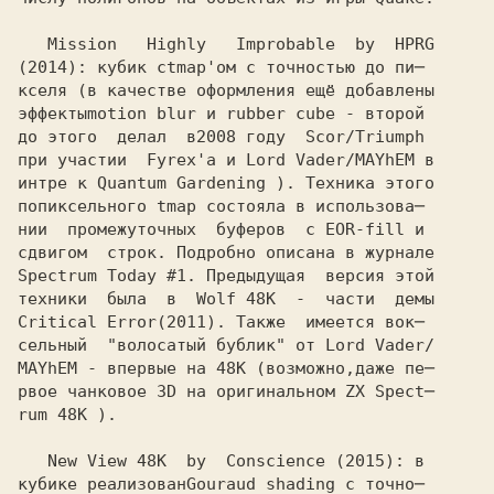
   Mission   Highly   Improbable  by  HPRG

(2014): кубик с
tmap'ом с точностью до пи─
кселя (в качестве оформления ещё добавлены

эффекты
до этого  делал  в
при участии  Fyrex'а и Lord Vader/MAYhEM в

интре к Quantum Gardening ). Техника этого

попиксельного 
нии  промежуточных  буферов  с
сдвигом  строк. Подробно описана в журнале

Spectrum Today #1. Предыдущая  версия этой 

техники  была  в  Wolf 48K  -  части  демы

Critical Error
сельный  "волосатый бублик" от Lord Vader/

MAYhEM - впервые на 48K (возможно,даже пе─ 

рвое чанковое 3D на оригинальном ZX Spect─

rum 48K ). 

   New View 48K  by  Conscience 
кубике реализован