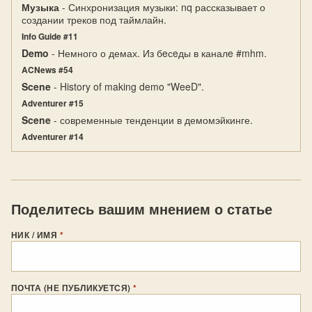
Музыка
- Синхронизация музыки: nq рассказывает о
создании треков под таймлайн.
Info Guide #11
Demo
- Немного о демах. Из бeсeды в каналe #mhm.
ACNews #54
Scene
- History of making demo "WeeD".
Adventurer #15
Scene
- современные тенденции в демомэйкинге.
Adventurer #14
Поделитесь вашим мнением о статье
НИК / ИМЯ
*
ПОЧТА (НЕ ПУБЛИКУЕТСЯ)
*