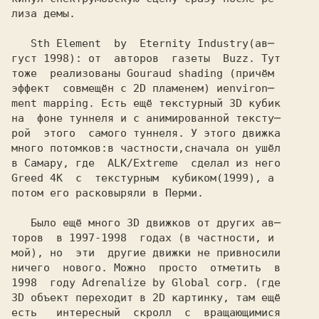
лиза демы.

   Sth Element  by  Eternity Industry
густ 1998): от  авторов  газеты  Buzz. Тут
тоже  реализованы 
эффект  совмещён с 2D пламенем) и
ment mapping. Есть ещё текстурный 3D кубик
на  фоне туннеля и с анимированной тексту─

рой  этого  самого туннеля. У этого движка

много потомков:в частности,сначала он ушёл

в Самару, где  ALK/Extreme  сделал из него

Greed 4K  с  текстурным  кубиком
потом его расковыряли в Перми.

   Было ещё много 3D движков от других ав─

торов  в 
мой), но  эти  другие движки не привносили

ничего  нового. Можно  просто  отметить  в

1998  году Adrenalize by Global corp. (где
3D объект переходит в 2D картинку, там ещё

есть   интересный  скролл  с  вращающимися
