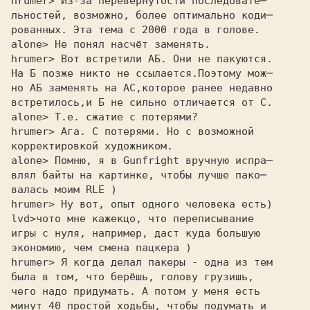
hrumer> Из-за перевернутости последовате─ 

льностей, возможно, более оптимально коди─ 

рованных. Эта тема с 2000 года в голове. 

alone> Не понял насчёт заменять. 

hrumer> Вот встретили АБ. Они не пакуются. 

На Б позже никто не ссылается.Поэтому мож─ 

но АБ заменять на АС,которое ранее недавно 

встретилось,и Б не сильно отличается от С. 

alone> Т.е. сжатие с потерями? 

hrumer> Ага. С потерями. Но с возможной 

корректировкой художником. 

alone> Помню, я в Gunfright вручную испра─ 

влял байты на картинке, чтобы лучше пако─

валась моим RLE )

hrumer> Ну вот, опыт одного человека есть) 

lvd>
игры с нуля, например, даст куда большую
экономию, чем смена пацкера )
hrumer> Я когда делал пакеры - одна из тем 

была в том, что берёшь, голову грузишь, 

чего надо придумать. А потом у меня есть 

минут 40 простой ходьбы, чтобы подумать и 
