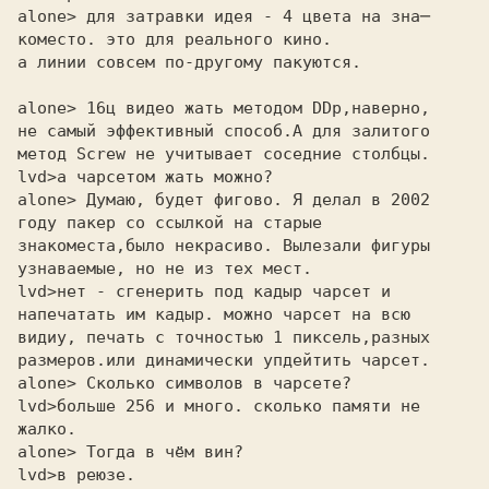
alone> для затравки идея - 4 цвета на зна─ 

коместо. это для реального кино.

а линии совсем по-другому пакуются.

alone> 16ц видео жать методом DDp,наверно, 

не самый эффективный способ.А для залитого

метод Screw не учитывает соседние столбцы.

lvd>
alone> Думаю, будет фигово. Я делал в 2002 

году пакер со ссылкой на старые

знакоместа,было некрасиво. Вылезали фигуры

узнаваемые, но не из тех мест.

lvd>
напечатать им кадыр. можно чарсет на всю
видиу, печать с точностью 1 пиксель,разных
размеров.или динамически упдейтить чарсет.
alone> Сколько символов в чарсете? 

lvd>
жалко.
alone> Тогда в чём вин? 

lvd>