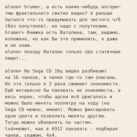
alone> hrumer, а есть какие-нибудь алгори─ 

тмы фрактального сжатия видео? я раньше

пытался что-то придумывать для чистого ч/б

(без полутонов). но надо с полутонами.

hrumer> Книжка есть Ватолина, там, видимо, 

изложено, но как бы это применить, я даже 

и не знаю. 

alone> походу Ватолин только про статичные 

пишет...

alone> На Sega CD 16ц видео разбивают 

на 16 чанков, а чанки где-то там описаны.

Но это только в 2 раза сжимает знакоместо.

Ещё интересно бы паковать не знакоместа, а

весь экран, чтобы адски всё двигалось и

можно было менять поллитру на ходу (на

Sega CD можно, емнип). Можно фиксировать

одни цвета и позволить менять другие.

Тогда можно обновлять по частям.

lvd>
чанки, скажем, 4х4.