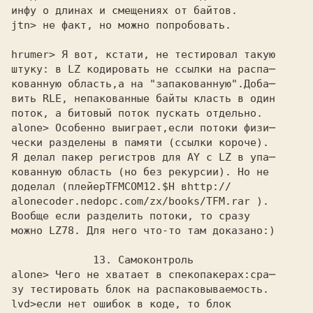
инфу о длинах и смещениях от байтов.
jtn> не факт, но можно попробовать. 

hrumer> Я вот, кстати, не тестировал такую 

штуку: в LZ кодировать не ссылки на распа─ 

кованную область,а на "запакованную".Доба─ 

вить RLE, непакованные байты класть в один 

поток, а битовый поток пускать отдельно. 

alone> Особенно выиграет,если потоки физи─ 

чески разделены в памяти (ссылки короче).

Я делал пакер регистров для AY с LZ в упа─

кованную область (но без рекурсии). Но не

доделал (плейер
TFMCOM12.$H в
alonecoder.nedopc.com/zx/books/TFM.rar ).
Вообще если разделить потоки, то сразу

можно LZ78. Для него что-то там доказано:)

             13. Самоконтроль

alone> Чего не хватает в спекопакерах:сра─ 

зу тестировать блок на распаковываемость.

lvd>