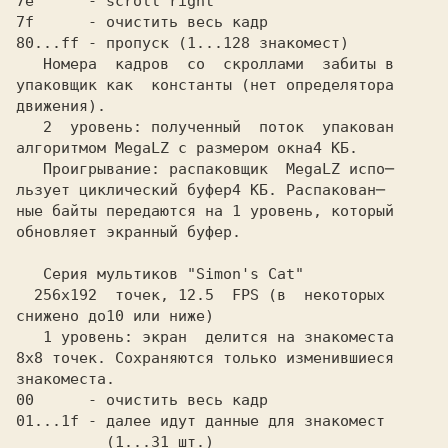
7e      - scroll right
7f      - очистить весь кадр
80...ff - пропуск (1...128 знакомест)
   Номера  кадров  со  скроллами  забиты в

упаковщик как  константы (нет определятора

движения).

   2  уровень: полученный  поток  упакован

алгоритмом MegaLZ с размером окна
   Проигрывание: распаковщик  MegaLZ испо─

льзует циклический буфер
ные байты передаются на 1 уровень, который

обновляет экранный буфер.

снижено до
   1 уровень: экран  делится на знакоместа

8x8 точек. Сохраняются только изменившиеся
знакоместа.

00      - очистить весь кадр
01...1f - далее идут данные для знакомест
          (1...31 шт.)