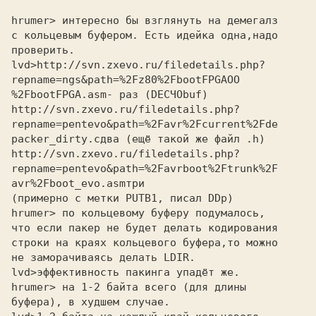
hrumer> интересно бы взглянуть на демегалз 

с кольцевым буфером. Есть идейка одна,надо 

проверить. 

lvd>
repname=ngs&path=%2Fz80%2FbootFPGAOO
%2FbootFPGA.asm
- раз (DECЧObuf)
http://svn.zxevo.ru/filedetails.php?
repname=pentevo&path=%2Favr%2Fcurrent%2Fde
packer_dirty.c
два (ещё такой же файл .h)
http://svn.zxevo.ru/filedetails.php?
repname=pentevo&path=%2Favrboot%2Ftrunk%2F
avr%2Fboot_evo.asm
три
(примерно с метки PUTB1, писал DDp)
hrumer> по кольцевому буферу подумалось, 

что если пакер не будет делать кодирования 

строки на краях кольцевого буфера,то можно 

не заморачиваясь делать LDIR. 

lvd>
hrumer> на 1-2 байта всего (для длины 

буфера), в худшем случае. 
