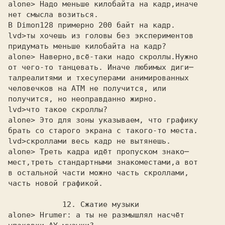
alone> Надо меньше килобайта на кадр,иначе 

нет смысла возиться.

В Dimon128 примерно 200 байт на кадр.

lvd>
придумать меньше килобайта на кадр?
alone> Наверно,всё-таки надо скроллы.Нужно 

от чего-то танцевать. Иначе любимых диги─

талреалитями и тхесуперами анимированных

человечков на АТМ не получится, или

получится, но неоправданно жирно.

lvd>
alone> Это для зоны указываем, что графику 

брать со старого экрана с такого-то места.

lvd>
alone> Треть кадра идёт пропуском знако─ 

мест,треть стандартными знакоместами,а вот

в остальной части можно часть скроллами,

часть новой графикой.

            12. Сжатие музыки

alone> Hrumer: а ты не размышлял насчёт 
