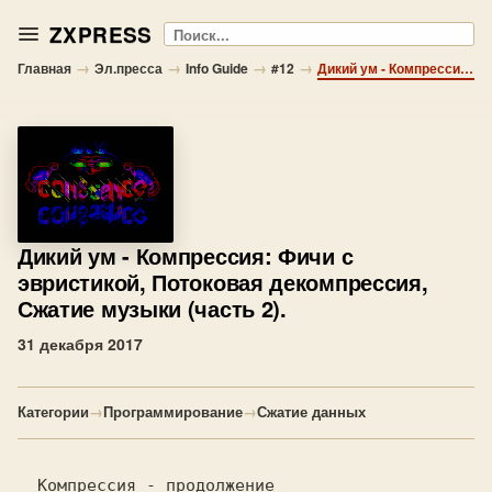
ZXPRESS
Поиск
→
→
→
→
Главная
Эл.пресса
Info Guide
#12
Дикий ум - Компрессия: Фичи с эвристикой, Потоковая декомпрессия, Сжатие музыки (часть 2).
Дикий ум
- Компрессия: Фичи с
эвристикой, Потоковая декомпрессия,
Сжатие музыки (часть 2).
31 декабря 2017
Категории
→
Программирование
→
Сжатие данных