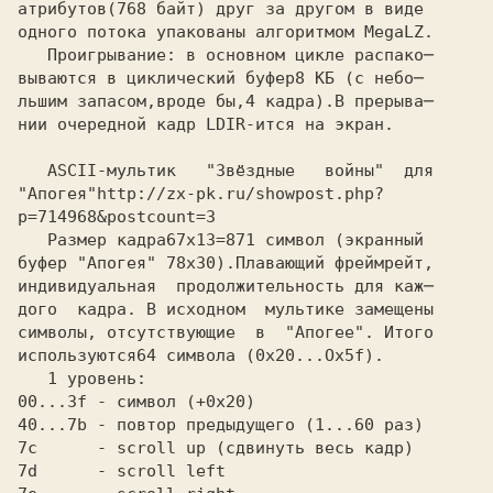
атрибутов
одного потока упакованы алгоритмом MegaLZ.

   Проигрывание: в основном цикле распако─

вываются в циклический буфер
льшим запасом,вроде бы,4 кадра).В прерыва─

нии очередной кадр LDIR-ится на экран.

   ASCII-мультик   "Звёздные   войны"  для

"Апогея"
p=714968&postcount=3
   Размер кадра
буфер "Апогея" 78x30).Плавающий фреймрейт,

индивидуальная  продолжительность для каж─

дого  кадра. В исходном  мультике замещены

символы, отсутствующие  в  "Апогее". Итого

используются
   1 уровень:

00...3f - символ (+0x20)
40...7b - повтор предыдущего (1...60 раз)
7c      - scroll up (сдвинуть весь кадр)
7d      - scroll left