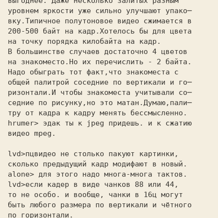
выгоднее. Даже несколько залитых разным

уровнем яркости уже сильно улучшают упако─

вку.Типичное полутоновое видео сжимается в

200-500 байт на кадр.Хотелось бы для цвета

на точку порядка килобайта на кадр.

В большинстве случаев достаточно 4 цветов

на знакоместо.Но их перечислить - 2 байта.

Надо обыграть тот факт,что знакоместа с

общей палитрой соседние по вертикали и го─

ризонтали.И чтобы знакоместа учитывали со─

седние по рисунку,но это матан.Думаю,пали─

тру от кадра к кадру менять бессмысленно.

hrumer> эдак ты к jpeg придешь. и к сжатию 

видео mpeg. 

lvd>
сколько предыдущий кадр модифают в новый.
alone> для этого надо многа-многа тактов. 

lvd>
то не особо. и вообще, чанки в 16ц могут
быть любого размера по вертикали и чётного
по горизонтали.