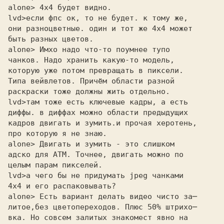
alone> 4х4 будет видно. 

lvd>
они разноцветные. один и тот же 4х4 может
быть разных цветов.
alone> Имхо надо что-то поумнее тупо 

чанков. Надо хранить какую-то модель,

которую уже потом превращать в пиксели.

Типа вейвлетов. Причём области разной

раскраски тоже должны жить отдельно.

lvd>
диффы. в диффах можно области предыдущих
кадров двигать и зумить.и прочая херотень,
про которую я не знаю.
alone> Двигать и зумить - это слишком 

адско для АТМ. Точнее, двигать можно по

целым парам пикселей.

lvd>
4х4 и его распаковывать?
alone> Есть вариант делать видео чисто за─ 

литое,без цветопереходов. Плюс 50% штрихо─

вка. Но совсем залитых знакомест явно на
