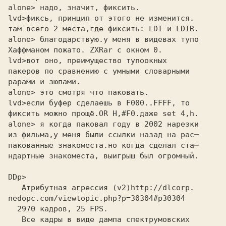
alone> надо, значит, фиксить. 

lvd>
там всего 2 места,где фиксить: LDI и LDIR.
alone> благодарствую.у меня в видевах тупо 

Хаффманом пожато. ZXRar с окном 0.

lvd>
пакеров по сравнению с умными словарными
рарами и зюпами.
alone> это смотря что паковать. 

lvd>
фиксить можно прощё.OR H,#F0.даже set 4,h.
alone> я когда паковал году в 2002 нарезки 

из фильма,у меня были ссылки назад на рас─

пакованные знакоместа.но когда сделал ста─

ндартные знакоместа, выигрыш был огромный.

DDp> 

   Атрибутная агрессия (v2)
nedopc.com/viewtopic.php?p=30304#p30304
   Все кадры в виде дампа спектрумовских
