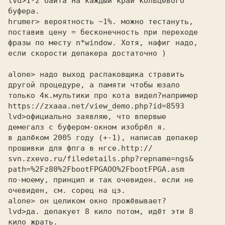
lvd>
буфера.
hrumer> вероятность ~1%. можно тестануть, 

поставив цену = бесконечность при переходе 

фразы по месту n*window. Хотя, нафиг надо, 

если скорости депакера достаточно ) 

alone> надо выход распаковщика стравить 

другой процедуре, а памяти чтобы юзало

только 4к.мультики про кота видел?например

https://zxaaa.net/view_demo.php?id=8593
lvd>
демегалз с буфером-окном изобрёл я.
в далёком 2005 году (+-1), написав депакер
прошивки для фпга в нгсе.
http://
svn.zxevo.ru/filedetails.php?repname=ngs&
path=%2Fz80%2FbootFPGAOO%2FbootFPGA.asm
по-моему, принцип и так очевиден. если не
очевиден, см. сорец на цэ.
alone> он целиком окно прожёвывает? 

lvd>
кило жрать.