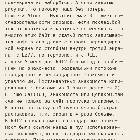
пол-экрана не наберётся. А если залитые

рисунки, то паковку надо без потерь.

hrumer> Alone: "Мультсистема2.0". жмёт по─ 

следовательности экранов. если послед.бай─ 

тов от картинки к картинке не менялась, то 

вместо этих байт в сжатый поток записывае─ 

тся инфа о его длине.с онлайн перекодиров─ 

кой экрана по столбцам внутри третей экра─ 

на. с LZ77. но тормозно. и с RLE. 

alone> У меня для 6912 был метод с разбие─ 

нием на знакоместа, раздельными потоками

стандартных и нестандартных знакомест и

упавляющим. Нестандартные знакоместа коди─

ровались 4 байтами(из 1 байта делается 2).

В Time Gal(16ц) знакоместа шли целиком,там

сжатие только за счёт пропуска знакомест.

В цвете на точку ещё нужна очень быстрая

распаковка, т.к. экран в 4 раза больше.

В 6912 сначала вместо стандартных знако─

мест были ссылки назад в пул использован─

ных знакомест,но со стандартными оказалось
