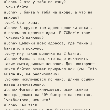
alone> А что у тебя по хэшу? 

lvd>
alone> 3 байта у тебя на входе, а что на 

выходе?

lvd>
alone> В хрусте там адрес цепочки лежит. 

А потом по цепочке идём. В ZXRar'е тоже.

lvd>
alone> Цепочки всех адресов, где такие 3 

байта или похожие.

lvd>
alone> Фишка в том, что надо исключить 

такие омегадлинные цепочки. Для повторяю─

щихся байтов hrumer придумал как (см. Info

Guide #7, не реализовано).

lvd>
назад замечательно.
alone> Фигово исключаются, если всякие 

японцы делают на 40% быстрее на текстах.

lvd>
alone> Чем zlib. 
