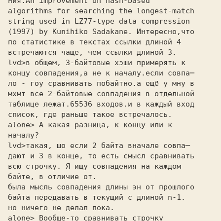
ния:
algorithms for searching the longest-match
string used in LZ77-type data compression
(1997) by Kunihiko Sadakane. Интересно,что
по статистике в текстах ссылки длиной 4

встречаются чаще, чем ссылки длиной 3.

lvd>
концу совпадения,а не к началу.если совпа─
ло - гоу сравнивать побайтно.а ещё у мну в
мхмт все 2-байтовые совпадения в отдельной
таблице лежат.65536 входов.и в каждый вход
список, где раньше такое встречалось.
alone> А какая разница, к концу или к 

началу?

lvd>
дают и 3 в конце, то есть смысл сравнивать
всю строчку. Я ищу совпадения на каждом
байте, в отличие от.
была мысль совпадения длины эн от прошлого
байта передавать в текущий с длиной n-1.
но ничего не делал пока.
alone> Вообще-то сравнивать строчку 
