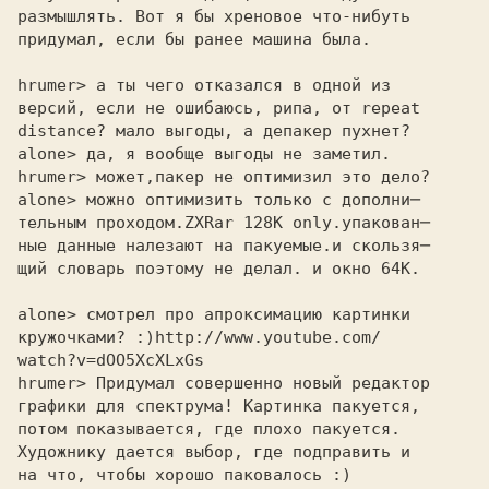
размышлять. Вот я бы хреновое что-нибуть 

придумал, если бы ранее машина была. 

hrumer> а ты чего отказался в одной из 

версий, если не ошибаюсь, рипа, от repeat 

distance? мало выгоды, а депакер пухнет? 

alone> да, я вообще выгоды не заметил. 

hrumer> может,пакер не оптимизил это дело? 

alone> можно оптимизить только с дополни─ 

тельным проходом.ZXRar 128K only.упакован─

ные данные налезают на пакуемые.и скользя─

щий словарь поэтому не делал. и окно 64К.

alone> смотрел про апроксимацию картинки 

кружочками? :)
watch?v=dOO5XcXLxGs
hrumer> Придумал совершенно новый редактор 

графики для спектрума! Картинка пакуется, 

потом показывается, где плохо пакуется. 

Художнику дается выбор, где подправить и 

на что, чтобы хорошо паковалось :) 
