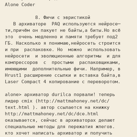
Alone Coder
           8. Фичи с эвристикой

   В архиваторе  PAQ используются нейросе─

ти,причём он пакует не байты,а биты.Но всё

это  очень медленно и памяти требует под
ГБ. Насколько я понимаю,нейросеть строится
и при  распаковке. Но  можно  использовать

нейросети  и эволюционные алгоритмы  и для

компрессоров  с  простыми  распаковщиками,

имеющими  дополнительные фичи. Например, в

Hrust1 расширение ссылки и вставка байта,в 

Laser Compact 4 копирование с переворотом. 

alone> архиватор durilca порвали! теперь 

лидер cmix (
text.html ). автор ссылается на книжку
http://mattmahoney.net/dc/dce.html
оказывается, сейчас в архиваторах делают

специальные методы для пережатия жпегов.

кто хочет написать архиватор и получить
