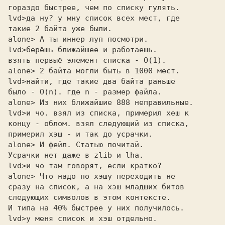
гораздо быстрее, чем по списку гулять.

lvd>
такие 2 байта уже были.
alone> А ты иннер луп посмотри. 

lvd>
взять первыё элемент списка - O(1).
alone> 2 байта могли быть в 1000 мест. 

lvd>
было - O(n). где n - размер файла.
alone> Из них ближайшие 888 неправильные. 

lvd>
концу - облом. взял следующий из списка,
примерил хэш - и так до усрачки.
alone> И фейл. Статью почитай. 

Усрачки нет даже в zlib и lha.

lvd>
alone> Что надо по хэшу переходить не 

сразу на список, а на хэш младших битов

следующих символов в этом контексте.

И типа на 40% быстрее у них получилось.

lvd>