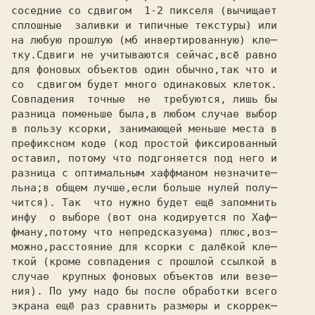
соседние со сдвигом  1-2 пикселя (вычищает
сплошные  заливки и типичные текстуры) или
на любую прошлую (мб инвертированную) кле─
тку.Сдвиги не учитываются сейчас,всё равно
для фоновых объектов один обычно,так что и
со  сдвигом будет много одинаковых клеток.
Совпадения  точные  не  требуются, лишь бы
разница поменьше была,в любом случае выбор
в пользу ксорки, занимающей меньше места в
префиксном коде (код простой фиксированный
оставил, потому что подгоняется под него и
разница с оптимальным хаффманом незначите─
льна;в общем лучше,если больше нулей полу─
чится). Так  что нужно будет ещё запомнить
инфу  о выборе (вот она кодируется по Хаф─
фману,потому что непредсказуема) плюс,воз─
можно,расстояние для ксорки с далёкой кле─
ткой (кроме совпадения с прошлой ссылкой в
случае  крупных фоновых объектов или везе─
ния). По уму надо бы после обработки всего
экрана ещё раз сравнить размеры и скоррек─