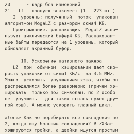
20      - кадр без изменений
21...ff - пропуск знакомест (1...223 шт.)
   2  уровень: полученный  поток  упакован

алгоритмом MegaLZ с размером окна
   Проигрывание: распаковщик  MegaLZ испо─

льзует циклический буфер
ные байты передаются на 1 уровень, который

обновляет экранный буфер.

      10. Ускорение нативного пакера

   LZ  при  обычном  хэшировании даёт ско─

рость упаковки от силы
Можно  ускорить  улучшением хэша, чтобы он

распределился более равномерно (причём хэ─

шировать  только по
не  улучшить - для таких ссылок нужен дру─

гой хэш). А можно ускорить главный цикл.

alone> Как не перебирать все совпадения по 

2, когда ищу большие совпадения? В ZXRar

хэшируются тройки, а двойки ищутся простым
