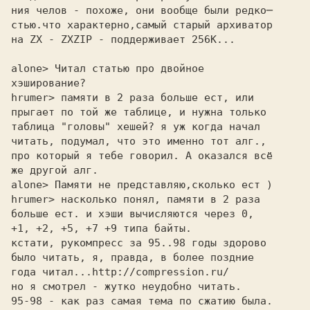
ния челов - похоже, они вообще были редко─

стью.что характерно,самый старый архиватор

на ZX - ZXZIP - поддерживает 256K...

alone> Читал статью про двойное 

хэширование?

hrumer> памяти в 2 раза больше ест, или 

прыгает по той же таблице, и нужна только 

таблица "головы" хешей? я уж когда начал 

читать, подумал, что это именно тот алг., 

про который я тебе говорил. А оказался всё 

же другой алг. 

alone> Памяти не представляю,сколько ест ) 

hrumer> насколько понял, памяти в 2 раза 

больше ест. и хэши вычисляются через 0, 

+1, +2, +5, +7 +9 типа байты. 

кстати, рукомпресс за 95..98 годы здорово 

было читать, я, правда, в более поздние 

года читал...
http://compression.ru/
но я смотрел - жутко неудобно читать. 

95-98 - как раз самая тема по сжатию была. 
