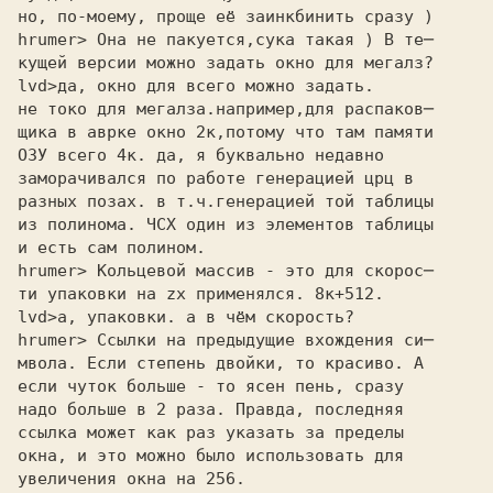
но, по-моему, проще её заинкбинить сразу )
hrumer> Она не пакуется,сука такая ) В те─ 

кущей версии можно задать окно для мегалз? 

lvd>
не токо для мегалза.например,для распаков─
щика в аврке окно 2к,потому что там памяти
ОЗУ всего 4к. да, я буквально недавно
заморачивался по работе генерацией црц в
разных позах. в т.ч.генерацией той таблицы
из полинома. ЧСХ один из элементов таблицы
и есть сам полином.
hrumer> Кольцевой массив - это для скорос─ 

ти упаковки на zx применялся. 8к+512. 

lvd>
hrumer> Ссылки на предыдущие вхождения си─ 

мвола. Если степень двойки, то красиво. А 

если чуток больше - то ясен пень, сразу 

надо больше в 2 раза. Правда, последняя 

ссылка может как раз указать за пределы 

окна, и это можно было использовать для 

увеличения окна на 256. 
