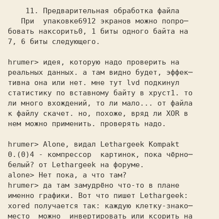
    11. Предварительная обработка файла

   При  упаковке
бовать наксорить
7, 6 биты следующего.
hrumer> идея, которую надо проверить на 

реальных данных. а там видно будет, эффек─ 

тивна она или нет. мне тут lvd подкинул 

статистику по вставному байту в хруст1. то 

ли много вхождений, то ли мало... от файла 

к файлу скачет. но, похоже, вряд ли XOR в 

нем можно применить. проверять надо. 

hrumer> Alone, видал Lethargeek Kompakt 

0.(0)4 - компрессор  картинок, пока чёрно─ 

белый? от Lethargeek на форуме. 

alone> Нет пока, а что там? 

hrumer> да там замудрёно что-то в плане 

именно графики. Вот что пишет Lethargeek: 

xored получается так: каждую клетку-знако─
место  можно  инвертировать или ксорить на