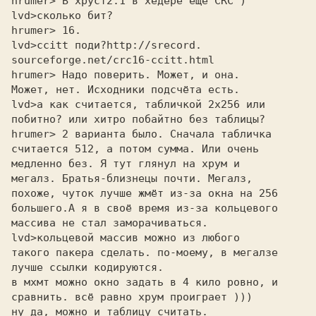
hrumer> В хруст2.1 в хедере ещё CRC ) 

lvd>
hrumer> 16. 

lvd>
ccitt поди?
sourceforge.net/crc16-ccitt.html
hrumer> Надо поверить. Может, и она. 

Может, нет. Исходники подсчёта есть. 

lvd>
побитно? или хитро побайтно без таблицы?
hrumer> 2 варианта было. Сначала табличка 

считается 512, а потом сумма. Или очень 

медленно без. Я тут глянул на хрум и 

мегалз. Братья-близнецы почти. Мегалз, 

похоже, чуток лучше жмёт из-за окна на 256 

большего.А я в своё время из-за кольцевого 

массива не стал заморачиваться. 

lvd>
такого пакера сделать. по-моему, в мегалзе
лучше ссылки кодируются.
в мхмт можно окно задать в 4 кило ровно, и
сравнить. всё равно хрум проиграет )))
ну да, можно и таблицу считать.