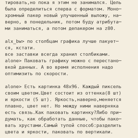
тировать,но пока я этим не занимался. Цель
была определиться сперва с форматом. Моно─
хромный пакер новый улучшенный выложу, на─
верно, в понедельник, потом буду атрибута─
ми заниматься, а потом депакером на z80.
alx_bw> по столбцам графика лучше пакует─ 

ся, кстати. 

все заставки всегда хранил столбиками. 

alone> Паковать графику можно с перестано─ 

вкой данных. А во время исполнения надо

оптимизить по скорости.

alone> Есть картинка 48х96. Каждый пиксель 

своим цветом.Цвет состоит из оттенка(8 шт)

и яркости (5 шт). Яркость,наверно,меняется

плавно, цвет нет. Но между ними наверняка

есть связь.Как паковать картинку?Либо при─

думать, как обработать данные, чтобы пако─

вать хрустами.Самый тупой способ:разделить

цвета и яркости, паковать по вертикали.
