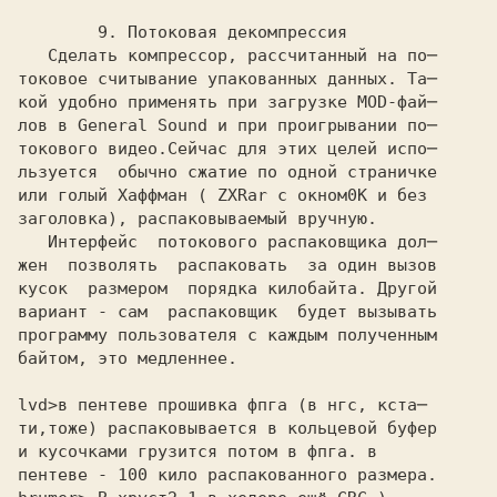
        9. Потоковая декомпрессия

   Сделать компрессор, рассчитанный на по─

токовое считывание упакованных данных. Та─

кой удобно применять при загрузке MOD-фай─

лов в General Sound и при проигрывании по─

токового видео.Сейчас для этих целей испо─

льзуется  обычно сжатие по одной страничке

или голый Хаффман ( ZXRar с окном
заголовка), распаковываемый вручную.

   Интерфейс  потокового распаковщика дол─

жен  позволять  распаковать  за один вызов

кусок  размером  порядка килобайта. Другой

вариант - сам  распаковщик  будет вызывать

программу пользователя с каждым полученным

байтом, это медленнее.

lvd>
ти,тоже) распаковывается в кольцевой буфер
и кусочками грузится потом в фпга. в
пентеве - 100 кило распакованного размера.