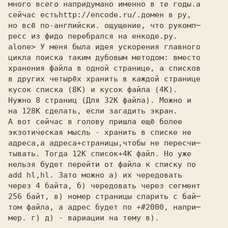
много всего напридумано именно в те годы.а 

сейчас есть
http://encode.ru/.
домен в ру, 

но всё по-английски. ощущение, что рукомп─ 

ресс из фидо перебрался на енкоде.ру. 

alone> У меня была идея ускорения главного 

цикла поиска таким дубовым методом: вместо

хранения файла в одной странице, а списков

в других четырёх хранить в каждой странице

кусок списка (8К) и кусок файла (4К).

Нужно 8 страниц (Для 32К файла). Можно и

на 128К сделать, если загадить экран.

А вот сейчас в голову пришла ещё более

экзотическая мысль - хранить в списке не

адреса,а адреса+страницы,чтобы не пересчи─

тывать. Тогда 12К список+4К файл. Но уже

нельзя будет перейти от файла к списку по

add hl,hl. Зато можно а) их чередовать

через 4 байта, б) чередовать через сегмент

256 байт, в) номер страницы спарить с бай─

том файла, а адрес будет по +#2000, напри─

мер. г) д) - вариации на тему в).
