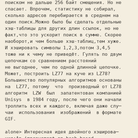
поиском не дальше 256 байт смещения. Но не

спасает. Впрочем, статистику не собирал,

сколько адресов перебирается в среднем на

один поиск.Можно было бы сделать отдельные

хэш-таблицы для других длин ссылок, но не

факт,что это ускорит поиск в сумме. Скорее

наоборот,и чем больше хэш-таблиц,тем хуже.

И хэшировать символы 1,2,3,потом 3,4,5

тоже ни к чему не приведёт. Гулять по двум

цепочкам со сравнением расстояний

не выгоднее, чем по одной длинной цепочке.

Может, построить LZ77 на куче из LZ78?

Большинство популярных алгоритмов основаны
на  LZ77, потому  что  производный от LZ78
алгоритм  LZW  был  запатентован компанией
Unisys  в 1984 году, после чего они начали
троллить всех и каждого, включая даже слу─
чаи  использования  изображений  в формате
GIF.
alone> Интересная идея двойного хэширова─ 
