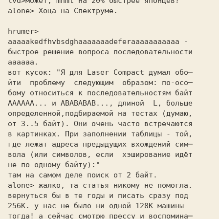
lvd>
alone> Хоца на Спектруме. 

hrumer> 

aaaaakedfhvbsdghaaaaaaadeferaaaaaaaaaaa - 

быстрое решение вопроса последовательности 

аааааа. 

вот кусок: "Я для Laser Compact думал обо─ 

йти  проблему  следующим  образом: по-осо─ 

бому относиться к последовательностям байт 

AAAAAA... и ABABABAB..., длиной  L, больше 

определенной,подбираемой на тестах (думаю, 

от 3..5 байт). Они очень часто встречаются 

в картинках. При заполнении таблицы - той, 

где лежат адреса предыдущих вхождений сим─ 

вола (или символов, если  хэширование идёт 

не по одному байту):" 

там на самом деле поиск от 2 байт. 

alone> жалко, та статья никому не помогла. 

вернуться бы в те годы и писать сразу под

256К. у нас не было ни одной 128К машины

тогда! а сейчас смотрю прессу и воспомина─
