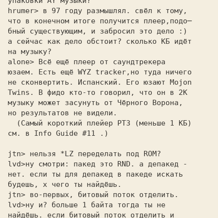
упаковки AY музыки?

hrumer> в 97 году размышлял. свёл к тому, 

что в конечном итоге получится плеер,подо─ 

бный существующим, и забросил это дело :) 

а сейчас как дело обстоит? сколько КБ идёт 

на музыку? 

alone> Всё ещё плеер от саундтрекера 

юзаем. Есть ещё WYZ tracker,но туда ничего

не сконвертить. Испанский. Его юзают Mojon

Twins. В фидо кто-то говорил, что он в 2К

музыку может засунуть от Чёрного Ворона,

но результатов не видели.

  (Самый короткий плейер PTЗ (меньше 1 КБ)

см. в Info Guide #11 .)

jtn> нельзя *LZ переделать под ROM? 

lvd>
нет. если ты для депакед в пакеде искать
будешь, х чего ты найдёшь.
jtn> во-первых, битовый поток отделить. 

lvd>
найдёшь. если битовый поток отделить и