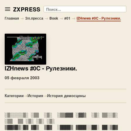
ZXPRESS
Поиск
→
→
→
→
Главная
Эл.пресса
Book
#01
IZHnews #0C - Рулезники.
IZHnews #0C
- Рулезники.
05 февраля 2003
Категории
→
История
→
История демосцены
░▒░░░░░▒░ ░▒▒  ░▒░  ░▒▒▓▓▓ ░▓▓▒  ░▒░ ▒▒░░▒░ 
░▒▒  ▒▒ ░▒░ ░▒░ ░▒░

▒██▓█▒░█▓ ▓█▒  ▒█▓  ░████▒ ▓███░░██░ ██░▒█▓ 