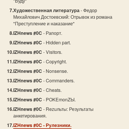
"Вуду"
Художественная литература
- Федор
Михайлович Достоевский: Отрывок из романа
"Преступление и наказание"
IZHnews #0C
- Рапорт.
IZHnews #0C
- Hidden part.
IZHnews #0C
- Visitors.
IZHnews #0C
- Copyright.
IZHnews #0C
- Nonsense.
IZHnews #0C
- Commanders.
IZHnews #0C
- Cheats.
IZHnews #0C
- POKEmonZЫ.
IZHnews #0C
- Rezuльты: Результаты
анкетирования.
IZHnews #0C
- Рулезники.