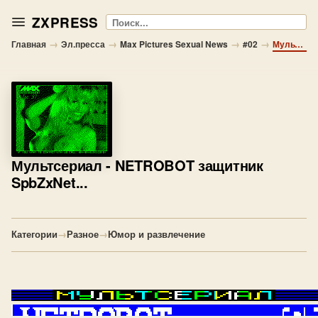
ZXPRESS
Поиск
→
→
→
→
Главная
Эл.пресса
Max Pictures Sexual News
#02
Мультсериал - NETROBOT защитник SpbZxNet...
Мультсериал
- NETROBOT защитник
SpbZxNet...
Категории
→
Разное
→
Юмор и развлечение