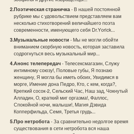
Поэтическая страничка
- В нашей постоянной
рубрике мы с удовольствием представляем вам
несколько стихотворений величайшего поэта
современности, именующего себя Dr.Yоrick...
Музыкальные новости
- Mы не могли обойти
вниманием скорбную новость, которая заставила
содрогнуться весь музыкальный мир...
Анонс телепередач
- Телесексмагазин, Служу
интимному союзу!, Половые губы, Я познаю
женщину, Я могла бы иметь обоих, Увидимся в
морге, Имение дона Педро, Кто, с кем, когда?,
Крепкий сосок-2, Сельский Час, Наш зад, Чокнутый
Aлладин, О, краткий миг оргазма!, Фаллос,
Спокойной ночи, малыши!, Mагия Дэвида
Копперфильда, Семя, Третья грудь...
Про нетробота
- За сравнительно недолгое время
существования в сети нетробота вся наша