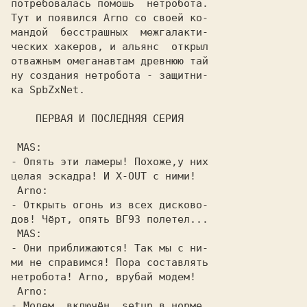
потребовалась помошь  нетробота.

Тут и появился 
Arno
 со своей ко-

мандой  бесстрашных  межгалакти-

ческих хакеров, и альянс  открыл

отважным омеганавтам древнюю тай

ну создания нетробота - защитни-

ка 
SpbZxNet
.
    ПЕРВАЯ И ПОСЛЕДНЯЯ СЕРИЯ
 MAS:
- Опять эти ламеры! Похоже,у них

целая эскадра! И X-OUT с ними!
 Arno:
- Открыть огонь из всех дисково-

 MAS:
- Они приближаются! Так мы с ни-

ми не справимся! Пора составлять

нетробота! Arno, врубай модем!
 Arno:
- Модем  включён, setup в норме,
