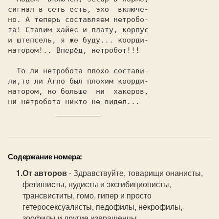
сигнал в сеть есть, эхо  включе-

но. A теперь составляем нетробо-

та! Ставим хайес и плату, корпус

и штепсель, я же буду... 
коорди-

натором!
.. 
Вперёд, нетробот!!!
  То ли нетробота плохо состави-

ли,то ли Arno был плохим коорди-

натором, но больше  ни  хакеров,

ни нетробота никто не видел...
Содержание номера:
От авторов
- Здравствуйте, товарищи онанисты,
фетишисты, нудисты и эксгибиционисты,
трансвиститы, гомо, гипер и просто
гетеросексуалисты, педофилы, некрофилы,
зоофилы и другие извращенцы...