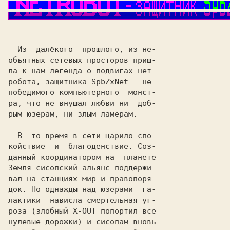
  Из  далёкого  прошлого, из не-

объятных сетевых просторов приш-

ла к нам легенда о подвигах нет-

робота, защитника 
SpbZxNet
 - не-

победимого компьютерного  монст-

ра, что не внушал любви ни  доб-

рым юзерам, ни злым ламерам.
  В  то время в сети царило спо-

койствие  и  благоденствие. Соз-

Земля сисопский альянс поддержи-

вал на станциях мир и правопоря-

док. Но однажды над юзерами  га-

лактики  нависла смертельная уг-

роза 
(злобный X-OUT попортил все

нулевые дорожки)
 и сисопам вновь
