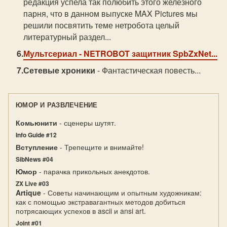
редакция успела так полюбить этого железного
парня, что в данном выпуске MAX Picturеs мы
решили посвятить теме нетробота целый
литературный раздел...
Мультсериал
- NETROBOT защитник SpbZxNet...
Сетевые хроники
- Фантастическая повесть...
ЮМОР И РАЗВЛЕЧЕНИЕ
Комьюнити
- сценеры шутят.
Info Guide #12
Вступление
- Трепещите и внимайте!
SibNews #04
Юмор
- парачка прикольных анекдотов.
ZX Live #03
Artique
- Советы начинающим и опытным художникам:
как с помощью экстравагантных методов добиться
потрясающих успехов в ascii и ansi art.
Joint #01