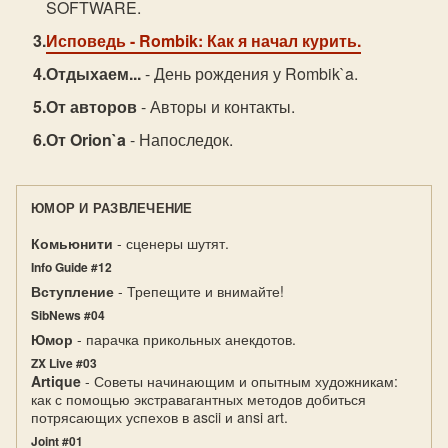
SOFTWARE.
Исповедь
- Rombik: Как я начал курить.
Отдыхаем...
- День рождения у Rombik`a.
От авторов
- Авторы и контакты.
От Orion`a
- Напоследок.
ЮМОР И РАЗВЛЕЧЕНИЕ
Комьюнити
- сценеры шутят.
Info Guide #12
Вступление
- Трепещите и внимайте!
SibNews #04
Юмор
- парачка прикольных анекдотов.
ZX Live #03
Artique
- Советы начинающим и опытным художникам:
как с помощью экстравагантных методов добиться
потрясающих успехов в ascii и ansi art.
Joint #01