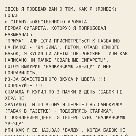
ЗДЕСЬ Я ПОВЕДАЮ ВАМ О ТОМ, КАК Я (
ROMBIK
) 
ПОПАП 

в СТРАНУ БОЖЕСТВЕННОГО АРОМАТА...

ПЕРВАЯ СИГАРЕТА, КОТОРУЮ Я ПОПРОБОВАЛ 
'ПРИМА'
 .ИЛИ ЕСЛИ ПРИСМОТРЕТЬСЯ К НАЗВАНИЮ 

НА ПАЧКЕ - 
'94 ЗИМА'
. ПОТОМ, ОТЖАВ НЕМНОГО 

БАБОК, Я КУПИЛ СИГАРЕТЫ 
'ПЕТРОВСКИЕ'
. ИПИ КАК 

НАПИСАНО НИ ПАЧКЕ 
'ОВАЛЬНЫЕ СИГАРЕТЫ'
. 

ПОТОМ ВЫКУРИЛ 
'БАЛКАНСКУЮ ЗВЕЗДУ'
 И МНЕ 
ПОНРАВИЛОСЬ, 

ИЗ-ЗА БОЖЕСТВЕННОГО ВКУСА И ЦВЕТА !!! 
ПОПРОБУЙТЕ !!! 

СНАЧАЛА Я КУРИЛ ПО 3 ПАЧКИ В ДЕНЬ (БАБОК НЕ 
ХЕРА НЕ 

ХВАТАЛО), И ПО ЭТОМУ Я ПЕРЕШЕЛ Нн САМОКУРКУ 

(ТАБАК В ГАЗЕТКЕ) - ПОДОБПЯЯСЬ СТАРИКАМ. 

С ПОЯВЛЕНИЕМ ДЕНЕГ Я ТЕПЕРЬ КУРЮ 
'БАЛКАНСКУЮ 
ЗВЕЗДУ'
ИПИ КАК Я ЕЕ НАЗЫВАЮ 
'БАЛДУ
'. КОГДА БАБОК НЕ 
