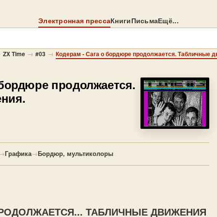
Электронная пресса
Книги
Письма
Ещё...
→
→
→
ZX Time
#03
Кодерам - Сага о бордюре продолжается. Табличные д
 бордюре продолжается.
ния.
→
Графика
→
Бордюр, мультиколоры
РОДОЛЖАЕТСЯ... ТАБЛИЧНЫЕ ДВИЖЕНИЯ