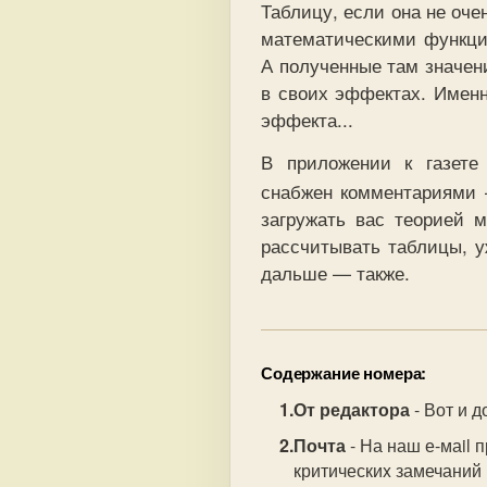
Таблицу, если она не оче
математическими функция
А полученные там значен
в своих эффектах. Именн
эффекта...
В приложении к газете
снабжен комментариями —
загружать вас теорией 
рассчитывать таблицы, у
дальше — также.
Содержание номера:
От редактора
- Вот и 
Почта
- На наш е-маil 
критическиx замечаний 