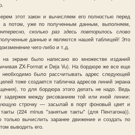
о.
берем этот закон и вычисляем его полностью перед
, а потом, уже по полученным данным, выполняем,
интересно, сколько раз здесь повторилось слово
полученные данные и являются нашей таблицей! Это
оизменение чего-либо и т.д.
 на экране было написано во множестве изданий
канчивая ZX-Format и Deja Vu). На бордюре же все еще
а необходимо было рассчитывать адрес следующей
целей тоже создается табличка адресов линий экрана
щения), то для бордюра этого делать не надо. Ведь
т задержек между рисованием той или иной линии:
дующую строчку — засылай в порт фоновый цвет и
акты (224 minus "занятые такты" (для Пентагона)).
 только вычислить заранее движение и создать по
отом выводить его.