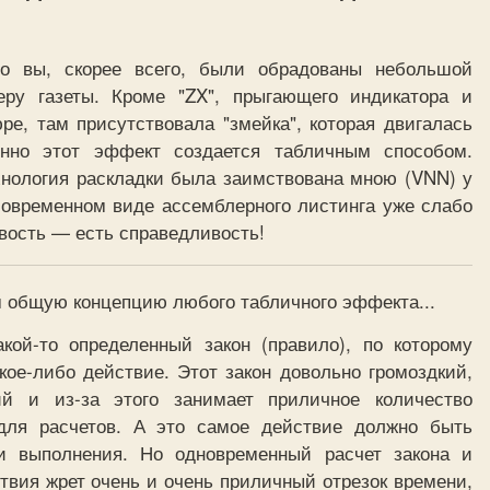
то вы, скорее всего, были обрадованы небольшой
ру газеты. Кроме "ZX", прыгающего индикатора и
ре, там присутствовала "змейка", которая двигалась
енно этот эффект создается табличным способом.
хнология раскладки была заимствована мною (VNN) у
 современном виде ассемблерного листинга уже слабо
вость — есть справедливость!
м общую концепцию любого табличного эффекта...
кой-то определенный закон (правило), по которому
кое-либо действие. Этот закон довольно громоздкий,
ий и из-за этого занимает приличное количество
для расчетов. А это самое действие должно быть
и выполнения. Но одновременный расчет закона и
твия жрет очень и очень приличный отрезок времени,