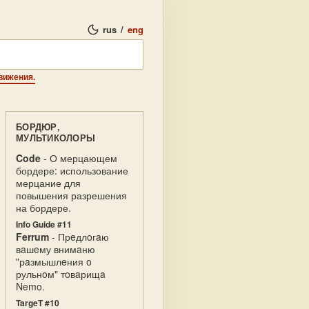
rus
/
eng
вижения.
БОРДЮР,
МУЛЬТИКОЛОРЫ
Code
- О мерцающем
бордере: использование
мерцание для
повышения разрешения
на бордере.
Info Guide #11
Ferrum
- Прeдлoгaю
вaшeму внимaню
"рaзмышлeния o
рульнoм" тoвaрищa
Nemo.
TargeT #10