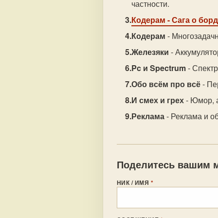
частности.
Кодерам
- Сага о бор
Кодерам
- Многозадачн
Железяки
- Аккумулято
Pc и Spectrum
- Спектр
Обо всём про всё
- Пе
И смех и грех
- Юмор, 
Реклама
- Реклама и о
Поделитесь вашим м
НИК / ИМЯ
*