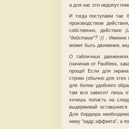
а для нас это недопустим
И тогда поступаем так: 
производством действия
собственно, действие
(
. Именно 
"действие"? :))
может быть движение, вид
О табличных движениях
(начиная от Faultless, за
проще! Если для экран
строки (обычно для этих 
для более удобного обра
там все зависит лишь о
хочешь попасть на сле
выдерживай оставшиеся т
Для бордюра необходимо
нему "кадр эффекта", а п