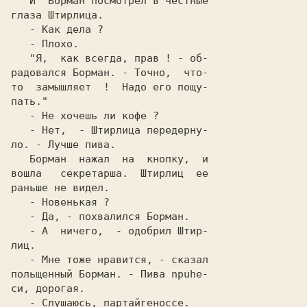
   И  Борман посмотрел в честные

   "Я,  как всегда, прав ! - об-

радовался Борман. - Точно,  что-

то  замышляет  !  Надо его пoщу-

   - Нет,  - Штирлица пеpедеpну-

   Борман  нажал  на  кнопку,  и

вошла   секретарша.  Штирлиц  ее

   - А  ничего,  - одобрил Штир-

   - Мне тоже нравится, - сказал
