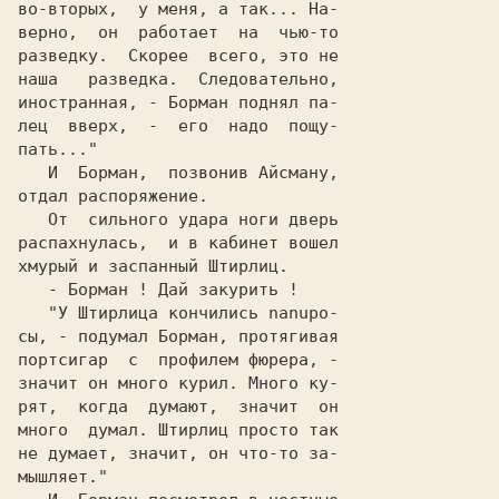
во-вторых,  у меня, a так... На-

верно,  он  работает  на  чью-то

разведку.  Скорее  всего, это не

наша   разведка.  Следовательно,

иностранная, - Борман поднял па-

лец  вверх,  -  его  надо  пoщу-

   И  Борман,  позвонив Айсману,

   От  сильного удара ноги дверь

распахнулась,  и в кабинет вошел

   "У Штирлица кончились nanupo-

сы, - подумал Борман, протягивая

портсигар  с  профилем фюрера, -

рят,  когда  думают,  значит  он

много  думал. Штирлиц просто так

не думает, значит, он что-то за-
