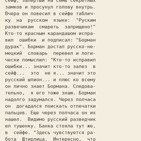
сейф, запертый на семь секретных

замков и просунул голову внутрь.

Вчера он повесил в сейфе таблич-

ку  на  русском  языке:  "Руским

paзвечикaм  смареть  заприщено!"

Кто-то красным карандашом испра-

вил  ошибки  и подписал: "Борман

дурак". Борман достал русско-не-

мецкий  словарь  перевел и логи-

чески помыслил: "Кто-то исправил

ошибки... значит кто-то залез  в

русский шпион... и плюс ко всему

он лично знает Бормана. Следова-

тельно,  я его тоже знаю. Борман

надолго задумался. Через полчаса

он  догадался поискать отпечатки

пальцев. Еще через полчаса он их

нашел.  Видимо русский разведчик

ел тушенку. Банка стояла тут же,

в  сейфе. "Здесь чувствуется pa-

бота  Штирлица.  Интересно,  что
