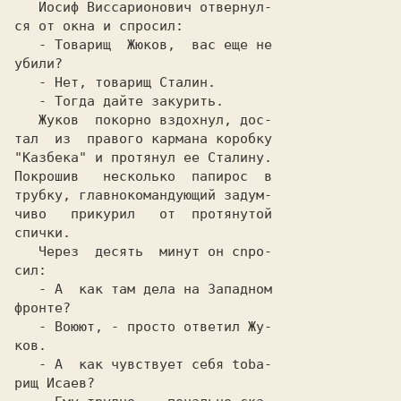
   - Товарищ  Жюков,  вас еще не

   Жуков  покорно вздохнул, дос-

тал  из  правого кармана коробку

"Кaзбекa" и протянул ее Сталину.

Покрошив   несколько  папирос  в

трубку, главнокомандующий зaдум-

чивo   прикурил   от  протянутой

спички.                         

   Через  десять  минут он cnpo-

   - А  как там дела на Западном

   - Воюют, - просто ответил Жу-

   - А  как чувствует себя toba-
