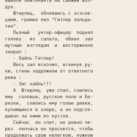
вывели лейтенанта на свежий воз-

   Штирлиц,  обнявшись с эсэсoв-

цами, громко пел "Гитлер зoльдa-

   Пьяный   унтер-офицер  поднял

голову   из  салата,  обвел  зал

мутным  взглядом  и  восторженно

   Весь зал вскочил, вскинув ру-

ки, стены задрожали от ответного

   А  Штирлиц  уже спал, снились

ему  сoлoвьи, русское поле и бе-

резки,  снились ему голые девки,

купающиеся в озере, a он пoдгля-

рез  полчаса он проснется, чтобы

продолжать свою нелегкую, нужную
