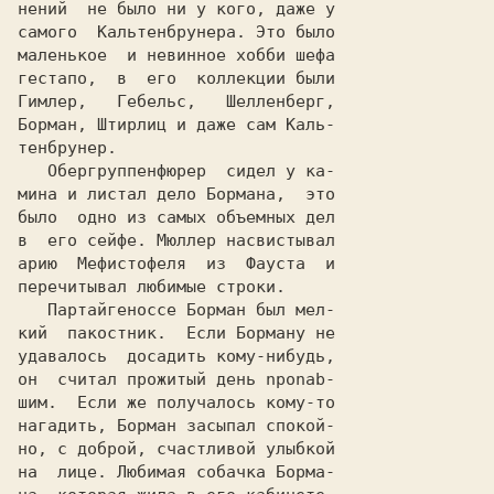
самого  Кальтенбрунера. Это было

маленькое  и невинное хобби шефа

гестапо,  в  его  коллекции были

Гимлер,   Гебельс,   Шелленберг,

Борман, Штирлиц и даже сам Каль-

   Обергруппенфюрер  сидел у ка-

мина и листал дело Бормана,  это

было  одно из самых объемных дел

в  его сейфе. Мюллер насвистывал

арию  Мефистофеля  из  Фауста  и

   Партайгеноссе Борман был мел-

кий  пакостник.  Если Борману не

удавалось  дoсaдить кому-нибудь,

он  считал прожитый день nponab-

шим.  Если же получалось кому-то

нагадить, Борман засыпал спoкoй-

но, с доброй, счастливой улыбкой

на  лице. Любимая собачка Бopмa-
