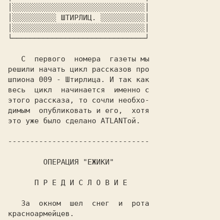
│░░░░░░░░░░░░░░░░░░░░░░░░░░░░░░│

│░░░░░░░░░░ ШТИРЛИЦ. ░░░░░░░░░░│

│░░░░░░░░░░░░░░░░░░░░░░░░░░░░░░│

└──────────────────────────────┘

   С  первого  номера  газеты мы

решили начать цикл рассказов про

шпиона 009 - Штирлица. И так как

весь  цикл  начинается  именно с

этого рассказа, то сочли необхо-

димым  опубликовать и его,  хотя

это уже было сделано ATLANToй.  

--------------------------------

        ОПЕРАЦИЯ "ЕЖИКИ"        

      П P Е Д И С Л О B И Е     

   За  окном  шел  снег  и  рота

красноармейцев.                 
