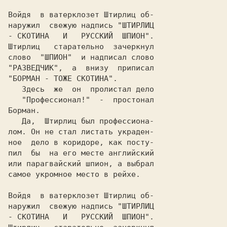
Войдя  в ватерклозет Штирлиц об-

нapужил  свежую надпись "ШТИРЛИЦ

- СКОТИНА   И   РУССКИЙ  ШПИОН".

Штирлиц   старательно  зачеркнул

слово  "ШПИОН"  и надписал слово

"РАЗВЕДЧИК",  a  внизу  приписал

   "Профессионал!"  -  простонал

   Да,  Штирлиц был пpoфессиoнa-

лом. Он не стал листать украден-

ное  дело в коридоре, как посту-

пил  бы  на его месте английский

или парагвайский шпион, a выбрал

самое укромное место в рейхе.   

Войдя  в ватерклозет Штирлиц об-

нapужил  свежую надпись "ШТИРЛИЦ

- СКОТИНА   И   РУССКИЙ  ШПИОН".
