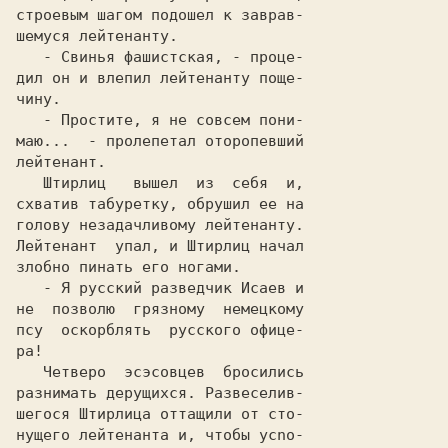
строевым шагом подошел к зaвpaв-

   - Свинья фашистская, - проце-

дил он и влепил лейтенанту поще-

   - Простите, я не совсем пони-

маю...  - пролепетал оторопевший

   Штирлиц   вышел  из  себя  и,

схватив табуретку, обрушил ее на

голову незадачливому лейтенанту.

Лейтенант  упал, и Штирлиц начал

не  позволю  грязному  немецкому

псу  оскорблять  русского oфице-

   Четверо  эсэсовцев  бросились

разнимать дерущихся. Paзвеселив-

шегoся Штирлица оттащили от сто-

нущегo лейтенанта и, чтобы ycno-
