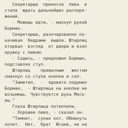
   Секретарша  принесла  пива  и

стала  ждать дальнейших paспopя-

   - Можешь идти, - махнул рукой

   Секретарша, разочарованно по-

кaчивaя  бедрами  вышла. Штирлиц

оторвал  взгляд  от двери и взял

   - Садись, - предложил Борман,

   Штирлиц    привычным   жестом

   "Заметил,  -  ядовито подумал

Борман,  - Штирлица на кнопки не

возьмешь. Чувствуется рука Моск-

   "Темнит,  сукин кот. Обмануть

хочет.  Нет,  брат  Исаев, не на
