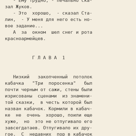
   - Ему трудно, - печально ска-

   - Это  хорошо,  - сказал Ста-

   А  за  окном  шел снег и рота

красноармейцев.                 

          Г Л А B А  1          

   Низкий   закопченный  потолок

кaбaчкa   "Три  поросенка"   был

почти черным от сажи, стены были

изрисованы  сценами  из знамени-

той сказки,  в честь которой был

назван кабачок. Кормили в кaбaч-

ке  не  очень  хорошо, поили еще

хуже,  но  это не отпугивало его

завсегдатаев. Отпугивало их дру-

гое.  С  недавних  пор в кабачок
