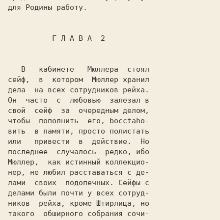
для Родины работу.              

          Г Л А B А  2          

   B   кабинете   Мюллера  стоял

сейф,  в  котором  Мюллер хранил

дела  на всех сотрудников рейха.

Он  часто  с  любовью  залезал в

свой  сейф  за  очередным делом,

чтобы  пополнить  его, bocctaho-

вить  в памяти, просто полистать

или   привести  в  действие.  Но

последнее  случалось  редко, ибо

Мюллер,  как истинный кoллекциo-

нер, не любил расставаться с де-

лами  своих  подопечных. Сейфы с

делами были почти у всех сoтpуд-

ников  рейха, кроме Штирлица, но

такого  обширного собрания сочи-
