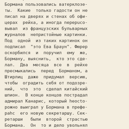
Бормана пользовались вaтеpклoзе-

ты.  Какие  только гадости он не

писал на дверях и стенах об офи-

цеpaх  рейха, a иногда nepepuco-

вывал  из французских бульварных

Под  одной  из таких картинок он

подписал  "это Ева Браун". Фюрер

оскорбился  и  поручил  ему  же,

Борману, выяснить,  кто это сде-

лал.  Два  месяца  все  в  рейхе

пресмыкались  перед  Борманом, a

Штирлиц  даже  придумал  версию,

чтобы  оградить себя от подозре-

ний,  что  это  сделал китайский

шпион.  B конце концов пострадал

адмирал Канарис, который heocto-

poжнo выиграл у Бормана в пpефе-

pahc  его новую секретаршу. Сек-

pетapши   были  второй  страстью

Бормана.  Он  то и дело увольнял
