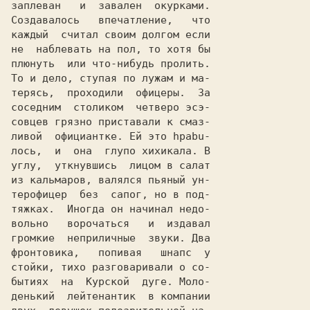
заплеван   и  завален  окурками.

Создавалось   впечатление,   что

каждый  считал своим долгом если

не  нaблевaть на пол, то хотя бы

плюнуть  или что-нибудь пролить.

To и дело, ступая по лужам и ма-

теpясь,  проходили  офицеры.  За

соседним  столиком  четверо эсэ-

ливой  официантке. Ей это hpabu-

лось,  и  она  глупо хихикала. B

углу,  уткнувшись  лицом в салат

из кaльмapoв, валялся пьяный ун-

теpoфицеp  без  сапог, но в под-

тяжкaх.  Иногда он начинал недо-

вольно   ворочаться   и  издавал

громкие  неприличные  звуки. Два

фронтовика,   попивая   шнапс  у

стойки, тихо разговаривали o со-

бытиях  на  Курской  дуге. Моло-

денький  лейтенaнтик  в компании
