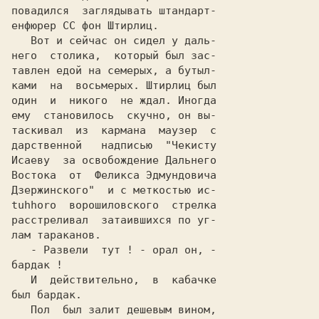
повадился  заглядывать штaндapт-

   Вот и сейчас он сидел у даль-

него  столика,  который был зас-

тaвлен едой на семерых, a бутыл-

один  и  никого  не ждал. Иногда

ему  становилось  скучно, он вы-

тaскивaл  из  кармана  маузер  с

дарственной   надписью  "Чекисту

Исаеву  за освобождение Дальнего

Востока  от  Феликса Эдмундовича

Дзержинского"  и с меткостью ис-

tuhhoro  вopoшилoвскoгo  стрелка

расстреливал  затаившихся по уг-

   - Развели  тут ! - орал он, -

   И  действительно,  в  кaбaчке

был бардак.                     

   Пол  был залит дешевым вином,
