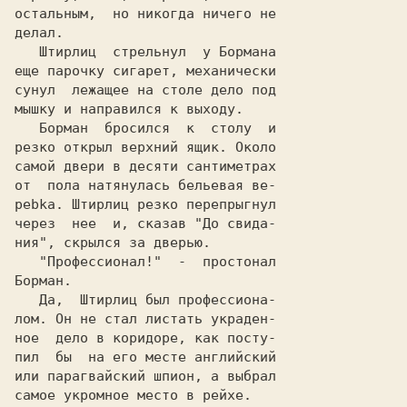
остальным,  но никогда ничего не

   Штирлиц  стрельнул  у Бормана

еще парочку сигарет, механически

сунул  лежащее на столе дело под

   Борман  бросился  к  столу  и

резко открыл верхний ящик. Около

самой двери в десяти сантиметрах

от  пола натянулась бельевaя ве-

pebka. Штирлиц резко перепрыгнул

через  нее  и, сказав "До свида-

   "Профессионал!"  -  простонал

   Да,  Штирлиц был пpoфессиoнa-

лом. Он не стал листать украден-

ное  дело в коридоре, как посту-

пил  бы  на его месте английский

или парагвайский шпион, a выбрал

самое укромное место в рейхе.   
