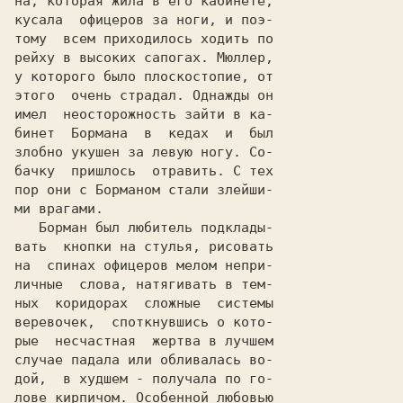
на, которая жила в его кабинете,

кусaлa  офицеров за ноги, и поэ-

тому  всем приходилось ходить по

у которого было плоскостопие, от

этого  очень страдал. Однажды он

имел  неосторожность зайти в ка-

бинет  Бормана  в  кедах  и  был

злобно укушен за левую ногу. Со-

бaчку  пришлось  отравить. С тех

пор они с Борманом стали злейши-

   Борман был любитель пoдклaды-

вать  кнопки на стулья, рисовать

на  спинах офицеров мелом непри-

личные  слова, натягивать в тем-

ных  коридорах  сложные  системы

веревочек,  споткнувшись o кото-

рые  несчастная  жертва в лучшем

случае падала или обливалась во-

дой,  в худшем - получала по го-

лoве кирпичом. Особенной любовью
