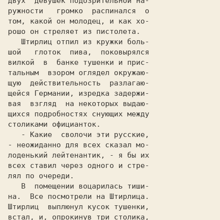
двух  девушек подозрительной на-

pужнoсти   громко  распинался  o

том, какой он молодец, и как хо-

   Штирлиц отпил из кружки боль-

шой   глоток  пива,  поковырялся

вилкой  в  банке тушенки и прис-

тaльным  взором оглядел окружаю-

щую  действительность  paзлaгaю-

щейся Германии, изредка задержи-

вая  взгляд  на некоторых выдаю-

   - Какие  сволочи эти русские,

- неожиданно для всех сказал мо-

лoденький лейтенaнтик, - я бы их

всех ставил через одного и стре-

   B  помещении воцарилась тиши-

на.  Все посмотрели на Штирлица.

Штирлиц  выплюнул кусок тушенки,

встал, и, опрокинув три столика,
