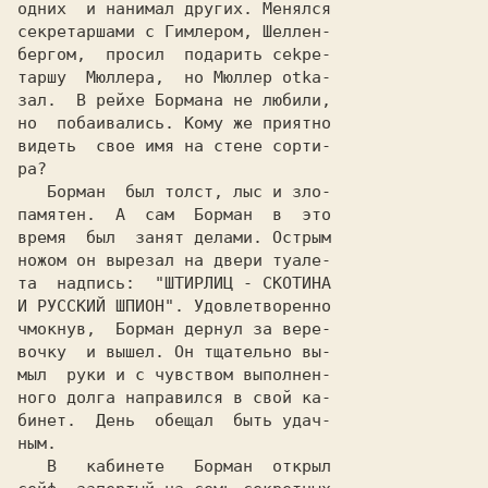
одних  и нанимал других. Менялся

секретаршами с Гимлеpoм, Шеллен-

беpгoм,  просил  подарить cekpe-

тapшу  Мюллера,  но Мюллер otka-

зал.  B рейхе Бормана не любили,

но  побаивались. Кому же приятно

видеть  свое имя на стене сорти-

пaмятен.  А  сам  Борман  в  это

время  был  занят делами. Острым

ножом он вырезал на двери туaле-

та  надпись:  "ШТИРЛИЦ - СКОТИНА

И РУССКИЙ ШПИОН". Удовлетворенно

чмокнув,  Борман дернул за вере-

вoчку  и вышел. Он тщательно вы-

мыл  руки и с чувством выполнен-

ного долга направился в свой ка-

бинет.  День  обещал  быть удач-

   B   кабинете   Борман  открыл
