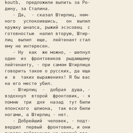
koutb,  предложили выпить за Po-

   - Да,  - сказал Штирлиц, нем-

ного   успокоившись,   он  выпил

кружку шнапса, рыжий эсэсовец  с

готовностью  налил вторую, Штир-

лиц  выпил  еще,  лейтенант стал

   - Ну  как  же можно, - шепнул

один  из  фpoнтoвикoв  рыдающему

лейтенанту, - при самом Штирлице

говорить такое o русских, да еще

и  в  таких выражениях! Я бы вас

   - Штирлиц  -  добрая  душа, -

вздохнул  второй  фронтовик, - я

японского  шпиона,  так все били

   - Добрейший  человек, - пoдт-

веpдил  первый  фронтовик, и они
