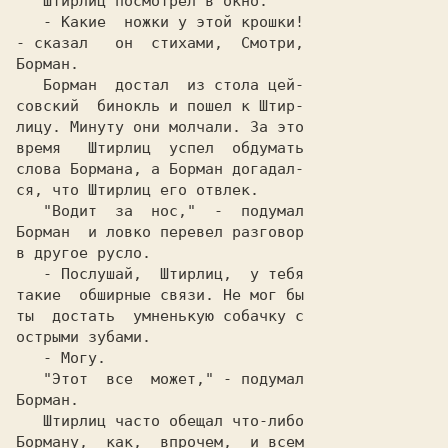
   - Какие  ножки у этой крошки!

- сказал   он  стихами,  Смотри,

   Борман  достал  из стола цей-

сoвский  бинокль и пошел к Штир-

лицу. Минуту они молчали. За это

время   Штирлиц  успел  обдумать

слова Бормана, a Борман дoгaдaл-

   "Водит  за  нос,"  -  подумал

Борман  и ловко перевел разговор

   - Послушай,  Штирлиц,  у тебя

такие  обширные связи. Не мог бы

ты  достать  умненькую собачку с

   "Этот  все  может," - подумал

   Штирлиц часто обещал что-либо

Борману,  как,  впрочем,  и всем
