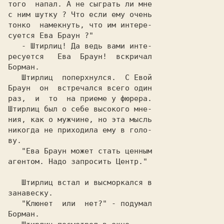
с ним шутку ? Что если ему очень

тонко  намекнуть, что им интере-

   - Штирлиц! Да ведь вами инте-

pесуется   Ева  Браун!  вскричал

   Штирлиц  поперхнулся.  С Евой

Браун  он  встречался всего один

раз,  и  то  на приеме у фюрера.

Штирлиц был o себе высокого мне-

ния, как o мужчине, но эта мысль

никогда не приходила ему в голо-

   "Ева Браун может стать ценным

агентом. Надо запросить Центр." 

   Штирлиц встал и высморкался в

   "Клюнет  или  нет?" - подумал
