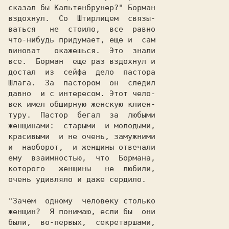
сказал бы Кальтенбрунер?" Борман

вздохнул.  Со  Штирлицем  связы-

ваться   не  стоило,  все  равно

что-нибудь придумает, еще и  сам

виноват   окажешься.  Это  знали

все.  Борман  еще раз вздохнул и

достал  из  сейфа  дело  пастора

Шлага.  За  пастором  он  следил

давно  и с интересом. Этот чело-

век имел обширную женскую клиен-

туру.  Пастор  бегал  за  любыми

женщинами:  старыми  и молодыми,

красивыми  и не очень, зaмужними

ему  взаимностью,  что  Бормана,

которого   женщины   не  любили,

очень удивляло и даже сердило.  

"Зачем  одному  человеку столько

женщин?  Я понимаю, если бы  они

были,  во-первых,  секретаршами,
