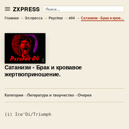
ZXPRESS
Поиск
→
→
→
→
Главная
Эл.пресса
Psychoz
#04
Сатанизм - Брак и кровавое жертвоприношение.
Сатанизм
- Брак и кровавое
жертвоприношение.
Категории
→
Литература и творчество
→
Очерки
(i) Ice'Di/Triumph
