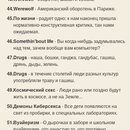
Werewolf
- Американский оборотень в Париже.
По жизни
- радует одно: к нам наконец пришла
нормативно-конструктивная критика, тан нами
ожидаемая.
Somethin'bout life
- Вы когда-нибудь задумывались
над тем, зачем вообще вам компьютер?
Drugs
- наша, бошки, ганджа, гандубас, гашиш,
дрянь, дыды, зелень.
Drugs
- в течение столетий люди разных культур
употребляли траву и гашиш.
Космический секс
- Люди рано или поздно будут
жить в космосе, а не на Земле...
Демоны Киберсекса
- Все дети появляются на
свет из пробирки, в специальных лабораториях.
Вуайеризм
- О дырочках в заборе и школьном
вуайеризме. что зачастую то, что противно