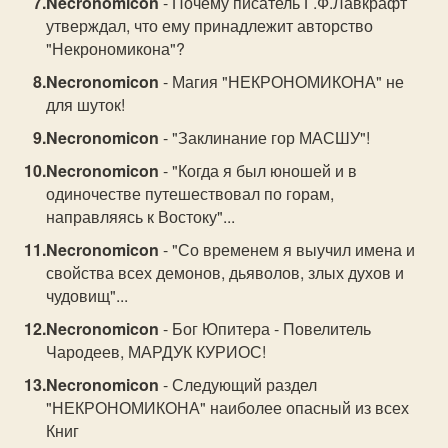
Necronomicon
- Почему писатель Г.Ф.Лавкрафт
утверждал, что ему принадлежит авторство
"Некрономикона"?
Necronomicon
- Магия "НЕКРОНОМИКОНА" не
для шуток!
Necronomicon
- "Заклинание гор МАСШУ"!
Necronomicon
- "Когда я был юношей и в
одиночестве путешествовал по горам,
направляясь к Востоку"...
Necronomicon
- "Со временем я выучил имена и
свойства всех демонов, дьяволов, злых духов и
чудовищ"...
Necronomicon
- Бог Юпитера - Повелитель
Чародеев, МАРДУК КУРИОС!
Necronomicon
- Следующий раздел
"НЕКРОНОМИКОНА" наиболее опасный из всех
Книг