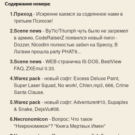
Содержание номера:
Приход
- Искренне каемся за содеянное нами в
третьем Психозе!
Scene news
- By7ic/Triumph чуть было не загремел
в армию, CodeRaiserZ появился новый пипл -
Dozzer, Nicodim полностью забил на Speccy, В
Латвии прошла party PHAT9...
Scene news
- WEB-страничка IS-DOS, BestView
FAQ, ZXEmul 0.33.
Warez pack
- новый софт: Excess Deluxe Paint,
Super Laser Squad, No work!, Chlen.mp3, 666, Crime
Santa Clause.
Warez pack
- новый софт: Аdventurer#10, Supaplex
& Snake, DejaVu#08.
Necronomicon
- Вопрос: Что такое
"Некрономикон"? "Книга Мертвых Имен"