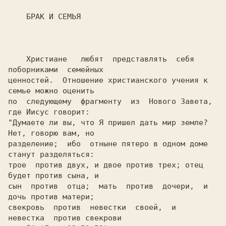
    БРАК И СЕМЬЯ

    Христиане   любят  представлять  себя  
поборниками  семейных

ценностей.  Отношение христианского учения к 
семье можно оценить

по  следующему  фрагменту  из  Нового Завета, 
где Иисус говорит:

"Думаете ли вы, что Я пришел дать мир земле? 
Нет, говорю вам, но

разделение;  ибо  отныне пятеро в одном доме 
станут разделяться:

трое  против двух, и двое против трех; отец 
будет против сына, и

сын  против  отца;  мать  против  дочери,  и 
дочь против матери;

свекровь  против  невестки  своей,  и  
невестка  против свекрови
