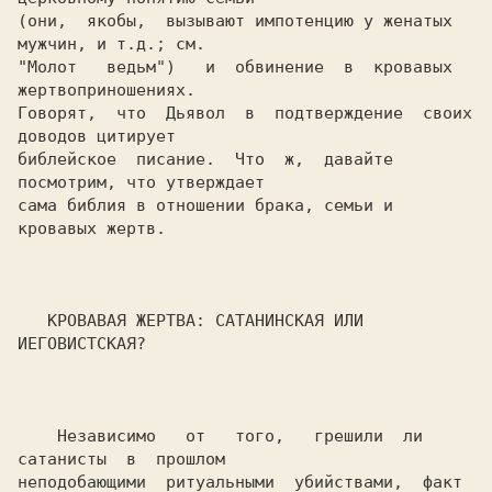
(они,  якобы,  вызывают импотенцию у женатых 
мужчин, и т.д.; см.

"Молот   ведьм")   и  обвинение  в  кровавых  
жертвоприношениях.

Говорят,  что  Дьявол  в  подтверждение  своих  
доводов цитирует

библейское  писание.  Что  ж,  давайте 
посмотрим, что утверждает

сама библия в отношении брака, семьи и 
кровавых жертв.

   КРОВАВАЯ ЖЕРТВА: САТАНИНСКАЯ ИЛИ 
ИЕГОВИСТСКАЯ?

    Независимо   от   того,   грешили  ли  
сатанисты  в  прошлом

неподобающими  ритуальными  убийствами,  факт  