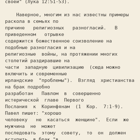
своей" (Лука 12:51-53).

    Наверное, многим из нас известны примеры 
раскола в семьях по

причине   религиозных   разногласий.   В   
приведенном   отрывке

содержится божественное соизволение на 
подобные разногласия и на

религиозные  войны, на протяжении многих 
столетий раздиравшие на

части  западную  цивилизацию  (сюда можно 
включить и современные

ирландские  "проблемы").  Взгляд  христианства  
на брак подробно

разработан   Павлом  в  совершенно  
истерической  главе  Первого

Послания  к  Коринфянам  (1  Кор.  7:1-9).  
Павел пишет: "хорошо

человеку   не  касаться  женщине".  Если  же  
мужчина  не  может

последовать  этому  совету,  то  он  должен  
вступить  в брак "в
