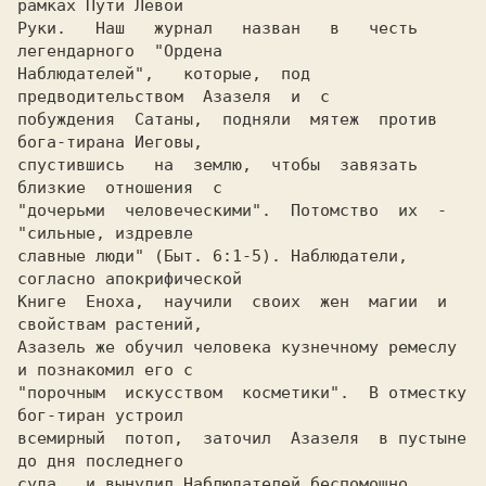
рамках Пути Левой

Руки.   Наш   журнал   назван   в   честь  
легендарного  "Ордена

Наблюдателей",   которые,  под  
предводительством  Азазеля  и  с

побуждения  Сатаны,  подняли  мятеж  против  
бога-тирана Иеговы,

спустившись   на  землю,  чтобы  завязать  
близкие  отношения  с

"дочерьми  человеческими".  Потомство  их  -  
"сильные, издревле

славные люди" (Быт. 6:1-5). Наблюдатели, 
согласно апокрифической

Книге  Еноха,  научили  своих  жен  магии  и 
свойствам растений,

Азазель же обучил человека кузнечному ремеслу 
и познакомил его с

"порочным  искусством  косметики".  В отместку 
бог-тиран устроил

всемирный  потоп,  заточил  Азазеля  в пустыне 
до дня последнего

суда,  и вынудил Наблюдателей беспомощно 