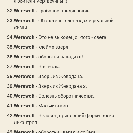
любители мертвечины ;)
Werewolf
- Гробовое предисловие.
Werewolf
- Оборотень в легендах и реальной
жизни.
Werewolf
- Это не выходец с ~того~ света!
Werewolf
- клеймо зверя!
Werewolf
- оборотни нападают!
Werewolf
- Чaс волка.
Werewolf
- Зверь из Жеводана.
Werewolf
- Зверь из Жеводана 2.
Werewolf
- Болезнь оборотничества.
Werewolf
- Мальчик-волк!
Werewolf
- Человек, принявший форму волка -
Ликантроп.
Werewolf
- оборотни, шакал и собака.