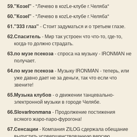
"Козеl"
- "Лечево в коzLе-клубе г.Челяба"
"Козеl"
- "Лечево в коzLе-клубе г.Челяба"
"333 глаз"
- Стоит задуматься и о третьем глазе.
Спаситель
- Мир так устроен что что-то, где-то,
когда-то должно страдать.
по музе псекозa
- спроса на музыку - IRONMAN не
получает.
по музе псекозa
- Музыку IRONMAN - теперь, или
уже давно дает не за деньги, так что если что
звените!
Музыка клубов
- о движении танцевально-
электронной музыки в городе Челябе.
SlovarIronmana
- Продолжение постижения
всякого жаро-паро-фурогона!
Сенсации
- Компания ZILOG сдержала обещание
выпустить усовершенствованную версию