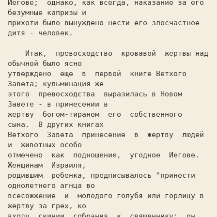
Иегове;  однако, как всегда, наказание за его 
безумные капризы и

прихоти было вынуждено нести его злосчастное 
дитя - человек.

    Итак,  превосходство  кровавой  жертвы над 
обычной было ясно

утверждено  еще  в  первой  книге Ветхого 
Завета; кульминация же

этого  превосходства  выразилась в Новом 
Завете - в принесении в

жертву  богом-тираном  его  собственного  
сына.  В других книгах

Ветхого  Завета  принесение  в  жертву  людей  
и  животных особо

отмечено  как  подношение,  угодное  Иегове.  
Женщинам  Израиля,

родившим  ребенка, предписывалось "принести 
однолетнего агнца во

всесожжение  и  молодого голубя или горлицу в 
жертву за грех, ко

входу  скинии  собрания  к  священнику:  он  