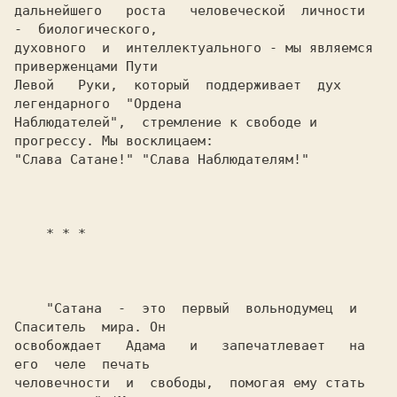
дальнейшего   роста   человеческой  личности  
-  биологического,

духовного  и  интеллектуального - мы являемся 
приверженцами Пути

Левой   Руки,  который  поддерживает  дух  
легендарного  "Ордена

Наблюдателей",  стремление к свободе и 
прогрессу. Мы восклицаем:

"Слава Сатане!" "Слава Наблюдателям!"

    * * *

    "Сатана  -  это  первый  вольнодумец  и  
Спаситель  мира. Он

освобождает   Адама   и   запечатлевает   на   
его  челе  печать

человечности  и  свободы,  помогая ему стать 