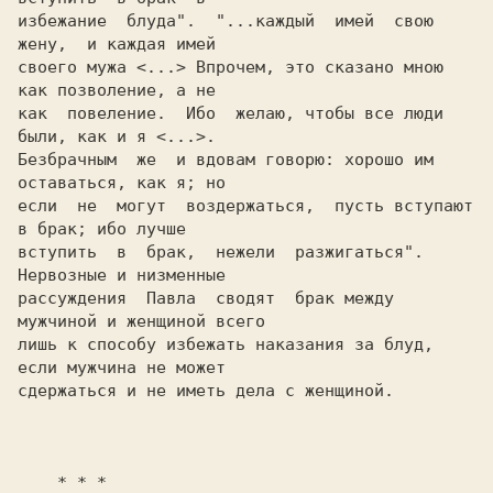
избежание  блуда".  "...каждый  имей  свою  
жену,  и каждая имей

своего мужа <...> Впрочем, это сказано мною 
как позволение, а не

как  повеление.  Ибо  желаю, чтобы все люди 
были, как и я <...>.

Безбрачным  же  и вдовам говорю: хорошо им 
оставаться, как я; но

если  не  могут  воздержаться,  пусть вступают 
в брак; ибо лучше

вступить  в  брак,  нежели  разжигаться".  
Нервозные и низменные

рассуждения  Павла  сводят  брак между 
мужчиной и женщиной всего

лишь к способу избежать наказания за блуд, 
если мужчина не может

сдержаться и не иметь дела с женщиной.

    * * *
