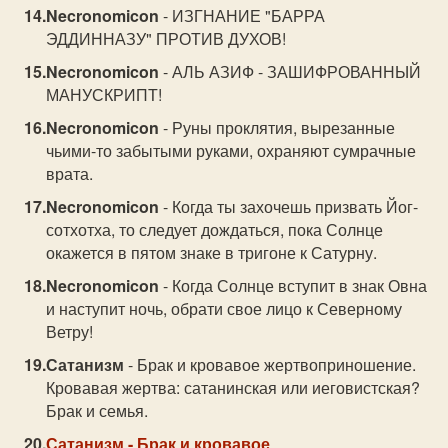
Necronomicon
- ИЗГНАНИЕ "БАРРА
ЭДДИННАЗУ" ПРОТИВ ДУХОВ!
Necronomicon
- АЛЬ АЗИФ - ЗАШИФРОВАННЫЙ
МАНУСКРИПТ!
Necronomicon
- Руны проклятия, вырезанные
чьими-то забытыми руками, охраняют сумрачные
врата.
Necronomicon
- Когда ты захочешь призвать Йог-
сотхотха, то следует дождаться, пока Солнце
окажется в пятом знаке в тригоне к Сатурну.
Necronomicon
- Когда Солнце вступит в знак Овна
и наступит ночь, обрати свое лицо к Северному
Ветру!
Сатанизм
- Брак и кровавое жертвоприношение.
Кровавая жертва: сатанинская или иеговистская?
Брак и семья.
Сатанизм
- Брак и кровавое