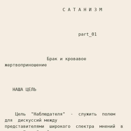
                      С А Т А Н И З М

                            part_01

                Брак и кровавое 
жертвоприношение

   НАША ЦЕЛЬ

    Цель  "Наблюдателя"  -  служить  полем  
для  дискуссий между

представителями  широкого  спектра  мнений  в  