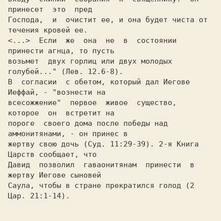
принесет  это  пред

Господа,  и  очистит ее, и она будет чиста от 
течения кровей ее.

<...>  Если  же  она  не  в  состоянии  
принести агнца, то пусть

возьмет  двух горлиц или двух молодых 
голубей..." (Лев. 12.6-8).

В  согласии  с обетом, который дал Иегове 
Иеффай, - "вознести на

всесожжение"  первое  живое  существо,  
которое  он  встретит на

пороге  своего дома после победы над 
аммонитянами, - он принес в

жертву свою дочь (Суд. 11:29-39). 2-я Книга 
Царств сообщает, что

Давид  позволил  гаваонитянам  принести  в 
жертву Иегове сыновей

Саула, чтобы в стране прекратился голод (2 
Цар. 21:1-14).
