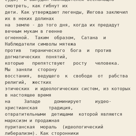
смотреть, как гибнут их

дети. Как утверждают легенды, Иегова заключил 
их в неких долинах

на  земле - до того дня, когда их предадут 
вечным мукам в геенне

огненной.  Таким  образом,  Сатана  и 
Наблюдатели символы мятежа

против   тиранического  бога  и  против  
догматических  понятий,

которые   препятствуют   росту   человека.   
Мы  заняли  сторону

восстания,  ведущего  к  свободе  от  рабства  
религий,  жестких

этических  и идеологических систем, из которых 
в настоящее время

на     Западе     доминирует     иудео-
христианская    традиция,

отвратительными  детищами  которой являются 
марксизм и продажная

пуританская  мораль  (идеологический 
либерализм). Как сторонники
