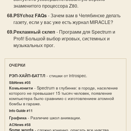
знаменитого процессора Z80.
PSYchoz FAQs
- Зачем вам в Челябинске делать
газету, если у вас уже есть журнал MIRACLE?
Рекламный склеп
- Программ для Spectrum и
Profi! Большой выбор игровых, системных и
музыкальных прог.
ОЧЕРКИ
РЭП-ХАЙП-БАТТЛ
- стишки от introspec.
SibNews #05
Комьюнити
- Spectrum в глубинке: в городе, население
которого не превышает 15 тысяч человек, появление
компьютера было сравнимо с изготовлением атомной
бомбы в гараже.
Info Guide #11
Графика
- Различие школ анимации.
ACNews #58
Some words
- сложно конечно, описать все чувства,