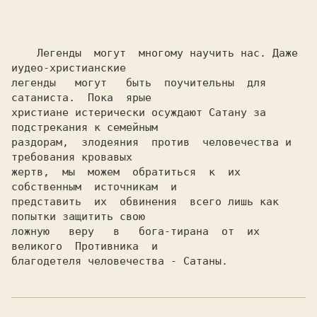
    Легенды  могут  многому научить нас. Даже 
иудео-христианские

легенды   могут   быть  поучительны  для  
сатаниста.  Пока  ярые

христиане истерически осуждают Сатану за 
подстрекания к семейным

раздорам,  злодеяния  против  человечества и 
требования кровавых

жертв,  мы  можем  обратиться  к  их  
собственным  источникам  и

представить  их  обвинения  всего лишь как 
попытки защитить свою

ложную   веру   в   бога-тирана  от  их  
великого  Противника  и

благодетеля человечества - Сатаны.