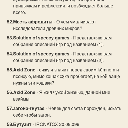
привычкам и рефлексии, и возбуждает больше
всего.
Месть афродиты
- О чем умалчивают
исследователи древних мифов?
Solution of speccy games
- Представляю вам
собрание описаний игр под названием (1).
Solution of speccy games
- Представляю вам
собрание описаний игр под названием (2).
Axid Zone
- cижу я значит перед своим k0mпom и
пссихую, мимо кошак с$ка пробегает, на кой ваще
нужны эти кошаки?
Axid Zone
- Я жил чужой жизнью, данной мне
взаймы.
загона-гнутаs
- Чевек для света порожден, искать
себе чтобы загон.
Бутузит
- IRONATOX 20.09.099