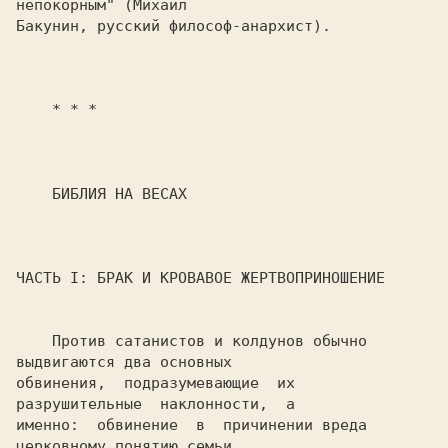
непокорным" (Михаил

Бакунин, русский философ-анархист).

    * * *

    БИБЛИЯ НА ВЕСАХ

ЧАСТЬ I: БРАК И КРОВАВОЕ ЖЕРТВОПРИНОШЕНИЕ

    Против сатанистов и колдунов обычно 
выдвигаются два основных

обвинения,  подразумевающие  их  
разрушительные  наклонности,  а

именно:  обвинение  в  причинении вреда 
церковному понятию семьи
