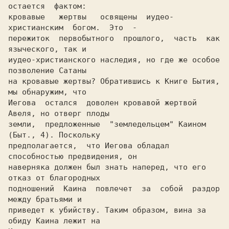
остается  фактом:

кровавые   жертвы   освящены  иудео-
христианским  богом.  Это  -

пережиток  первобытного  прошлого,  часть  как 
языческого, так и

иудео-христианского наследия, но где же особое 
позволение Сатаны

на кровавые жертвы? Обратившись к Книге Бытия, 
мы обнаружим, что

Иегова  остался  доволен кровавой жертвой 
Авеля, но отверг плоды

земли,  предложенные  "земледельцем" Каином 
(Быт., 4). Поскольку

предполагается,  что Иегова обладал 
способностью предвидения, он

наверняка должен был знать наперед, что его 
отказ от благородных

подношений  Каина  повлечет  за  собой  раздор  
между братьями и

приведет к убийству. Таким образом, вина за 
обиду Каина лежит на
