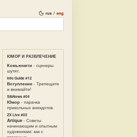
rus
/
eng
ЮМОР И РАЗВЛЕЧЕНИЕ
Комьюнити
- сценеры
шутят.
Info Guide #12
Вступление
- Трепещите
и внимайте!
SibNews #04
Юмор
- парачка
прикольных анекдотов.
ZX Live #03
Artique
- Советы
начинающим и опытным
художникам: как с
помощью