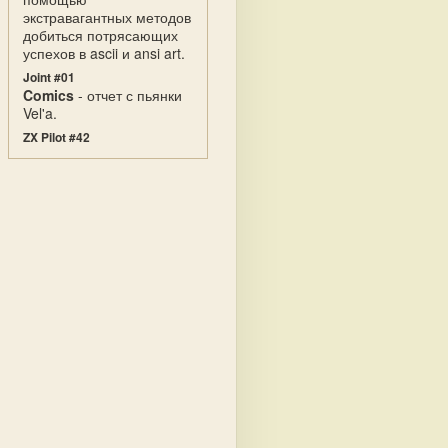
экстравагантных методов
добиться потрясающих
успехов в ascii и ansi art.
Joint #01
Comics
- отчет с пьянки
Vel'a.
ZX Pilot #42