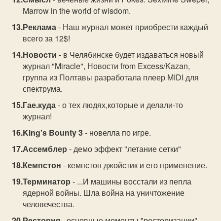
Marrow in the world of wisdom.
Реклама
- Наш журнал может приобрести каждый
всего за 12$!
Новости
- в Челябинске будет издаваться новый
журнал "Miracle", Новости from Excess/Kazan,
группа из Полтавы разработала плеер MIDI для
спектрума.
Гае.куда
- о тех людях,которые и делали-то
журнал!
King's Bounty 3
- новелла по игре.
Ассемблер
- демо эффект "летание сетки"
Кемпстон
- кемпстон джойстик и eго применение.
Терминатор
- ...И машины восстали из пепла
ядерной войны. Шла война на уничтожение
человечества.
Ресторня
- основные моменты "ресторизации"