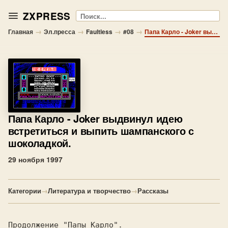
ZXPRESS
Поиск
→
→
→
→
Главная
Эл.пресса
Faultless
#08
Папа Карло - Joker выдвинул идею встретиться и выпить шампанского с шоколадкой.
Папа Карло
- Joker выдвинул идею
встретиться и выпить шампанского с
шоколадкой.
29 ноября 1997
Категории
→
Литература и творчество
→
Рассказы
Продолжение "Папы Карло".
