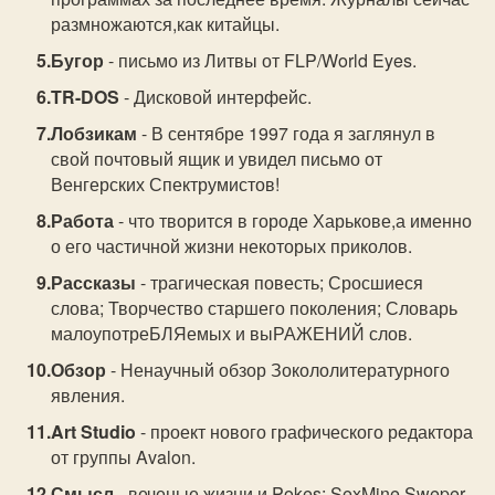
размножаются,как китайцы.
Бугор
- письмо из Литвы от FLP/World Eyes.
TR-DOS
- Дисковой интерфейс.
Лобзикам
- В сентябре 1997 года я заглянул в
свой почтовый ящик и увидел письмо от
Венгерских Спектрумистов!
Работа
- что творится в городе Харькове,а именно
о его частичной жизни некоторых приколов.
Рассказы
- трагическая повесть; Сросшиеся
слова; Творчество старшего поколения; Словарь
малоупотреБЛЯемых и выРАЖЕНИЙ слов.
Обзор
- Ненаучный обзор Зокололитературного
явления.
Art Studio
- проект нового графического редактора
от группы Avalon.
Смысл
- веченые жизни и Pokes: SexMine Sweper,