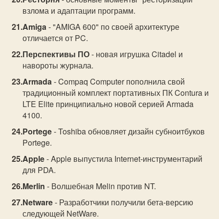
взлома и адаптации программ.
Amiga
- "AMIGA 600" по своей архитектуре
отличается от PC.
Перспективы ПО
- новая игрушка Citadel и
навороты журнала.
Armada
- Compaq Computer пополнила свой
традиционный комплект портативных ПК Contura и
LTE Elite принципиально новой серией Armada
4100.
Portege
- Toshiba обновляет дизайн субноитбуков
Portege.
Apple
- Apple выпустила Internet-инструментарий
для PDA.
Merlin
- Волшебная Melin против NT.
Netware
- Разработчики получили бета-версию
следующей NetWare.