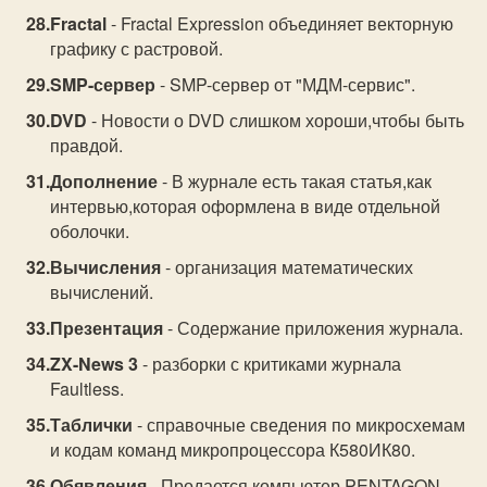
Fractal
- Fractal Expression объединяет векторную
графику с растровой.
SMP-сервер
- SMP-сервер от "МДМ-сервис".
DVD
- Новости о DVD слишком хороши,чтобы быть
правдой.
Дополнение
- В журнале есть такая статья,как
интервью,которая оформлена в виде отдельной
оболочки.
Вычисления
- организация математических
вычислений.
Презентация
- Содержание приложения журнала.
ZX-News 3
- разборки с критиками журнала
Faultless.
Таблички
- справочные сведения по микросхемам
и кодам команд микропроцессора К580ИК80.
Обявления
- Продается компьютер PENTAGON-