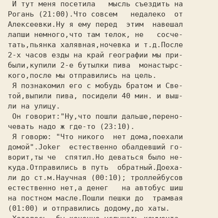
 И тут меня посетила   мысль съездить на

Рогань (21:00).Что совсем   недалеко  от

Алексеевки.Ну я ему перед  этим  навешал

лапши немного,что там телок, не   сосче-

тать,пьянка халявная,ночевка и т.д.После

2-х часов езды на край географии мы при-

были,купили 2-е бутылки пива  монастырс-

кого,после мы отправились на цель.

 Я познакомил его с мобудь братом и Све-

той,выпили пива, посидели 40 мин. и выш-

ли на улицу.

 Он говорит:"Ну,что пошли дальше,перено-

чевать надо ж где-то (23:10).

 Я говорю: "Что никого  нет дома,поехали

домой".Joker  естественно обалдевший го-

ворит,ты че  спятил.Но деваться было не-

куда.Отправились в путь  обратный.Доеха-

ли до ст.м.Научная (00:10); троллейбусов

естественно нет,а денег   на автобус шиш

на постном масле.Пошли пешки до  трамвая

(01:00) и отправились додому,до хаты.
