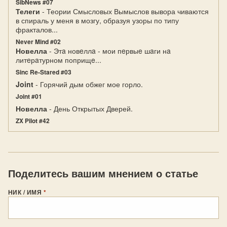
SibNews #07
Телеги
- Теории Смысловых Вымыслов вывора чиваются
в спираль у меня в мозгу, образуя узоры по типу
фракталов...
Never Mind #02
Новелла
- Этa новeллa - мои пeрвыe шaги нa
литeрaтурном поприщe...
Sinc Re-Stared #03
Joint
- Горячий дым обжег мое горло.
Joint #01
Новелла
- День Открытых Дверей.
ZX Pilot #42
Поделитесь вашим мнением о статье
НИК / ИМЯ
*