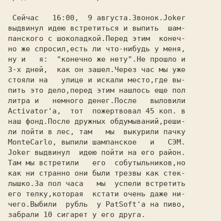
 Сейчас   16:00,  9 августа.Звонок.Joker

выдвинул идею встретиться и выпить  шам-

панского с шоколадкой.Перед этим  конеч-

но же спросил,есть ли что-нибудь у меня,

ну и   я:  "конечно же нету".Не прошло и

3-х дней,  как он зашел.Через час мы уже

стояли на   улице и искали место,где вы-

пить это дело,перед этим нашлось еще пол

литра и   немного денег.После   выловили

Activator'а,  тот  пожертвовал 45 коп. в

наш фонд.После дружных обдумываний,реши-

ли пойти в лес, там   мы  выкурили пачку

MonteCarlo, выпили шампанское   и   СЭМ.

Joker выдвинул  идею пойти на его район.

Там мы встретили   его  собутыльников,но

как ни странно они были трезвы как стек-

лышко.За пол часа   мы  успели встретить

его телку,которая  кстати очень даже ни-

чего.Выбили  рубль  у PatSoft'а на пиво,

забрали 10 сигарет у его друга.
