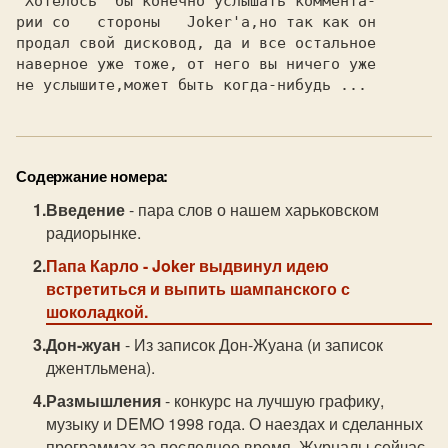
 Хотелось  бы конечно услышать коммента-

рии со   стороны   Joker'а,но так как он

продал свой дисковод, да и все остальное

наверное уже тоже, от него вы ничего уже

Содержание номера:
Введение
- пара слов о нашем харьковском
радиорынке.
Папа Карло
- Joker выдвинул идею
встретиться и выпить шампанского с
шоколадкой.
Дон-жуан
- Из записок Дон-Жуана (и записок
джентльмена).
Размышления
- конкурс на лучшую графику,
музыку и DEMO 1998 года. О наездах и сделанных
программах за последнее время. Журналы сейчас