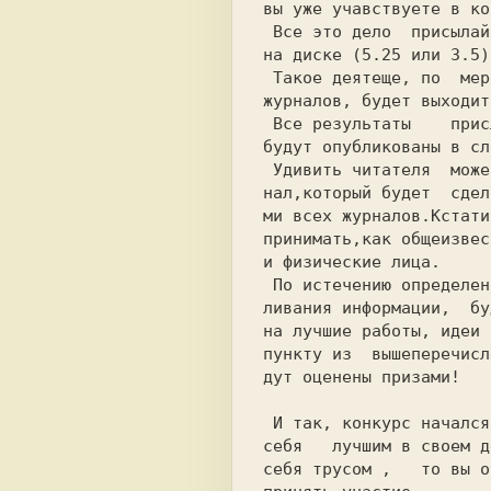
вы уже учавствуете в ко
 Все это дело  присылайте (обязательно!)

на диске (5.25 или 3.5).
 Такое деятеще, по  мере участия авторов

журналов, будет выходит
 Все результаты    присланных идей,работ

будут опубликованы в сл
 Удивить читателя  может только тот жур-

нал,который будет  сдел
ми всех журналов.Кстати
принимать,как общеизвес
и физические лица.

 По истечению определенного срока накап-

ливания информации,  бу
на лучшие работы, идеи 
пункту из  вышеперечисл
дут оценены призами!

 И так, конкурс начался.Если вы считаете

себя   лучшим в своем д
себя трусом ,   то вы о