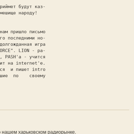
мешище народу!

го последними но-

долгожданная игра

ORCE". LION - ра-

, PASH'а - учится

ит на internet'e.

ся  и пишет intro

шие  по    своему

о нашем харьковском радиорынке.