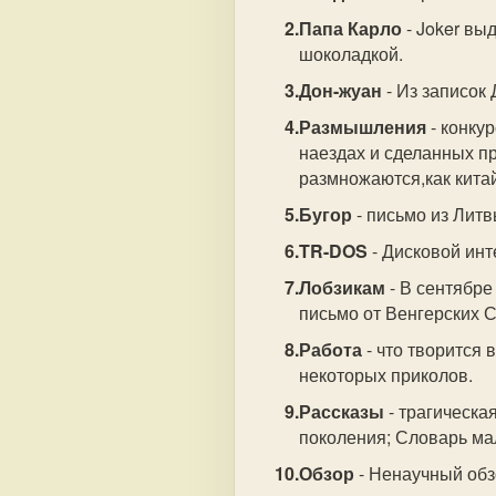
Папа Карло
- Joker вы
шоколадкой.
Дон-жуан
- Из записок
Размышления
- конку
наездах и сделанных п
размножаются,как кита
Бугор
- письмо из Литв
TR-DOS
- Дисковой ин
Лобзикам
- В сентябре
письмо от Венгерских 
Работа
- что творится 
некоторых приколов.
Рассказы
- трагическа
поколения; Словарь 
Обзор
- Ненаучный обз