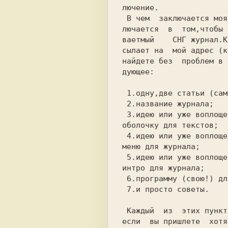
лючение.

 В чем  заключается моя идея ? Идея зак-

лючается  в  том,чтобы 
ваетмый    СНГ журнал.К
сылает на  мой адрес (к
найдете без  проблем в 
дующее:

 1.одну,две статьи (самые лучшие!);

 2.название журнала;

 3.идею или уже воплощенную в реальность

оболочку для текстов;

 4.идею или уже воплощенную в реальность

меню для журнала;

 5.идею или уже воплощенную в реальность

интро для журнала;

 6.программу (свою!) для приложения;

 7.и просто советы.

 Каждый  из  этих пунктов не обязателен,

если  вы пришлете  хотя