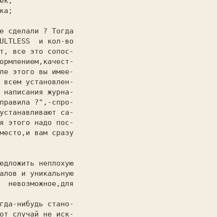
ULTLESS  и кол-во

т, все это сопос-

ормлением,качест-

ле этого вы имее-

 всем установлен-

 написания журна-

правила ?",-спро-

устанавливают са-

я этого надо пос-

место,и вам сразу

алов и уникальную

  невозможное,для

от случай не иск-
