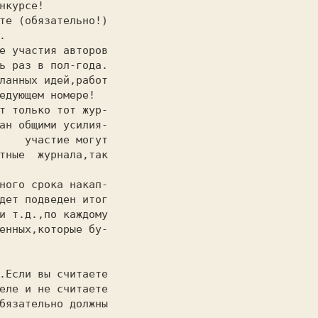
нкурсе!



ь раз в пол-года.

едующем номере!

ан общими усилия-

    участие могут

тные  журнала,так

дет подведен итог

и т.д.,по каждому

енных,которые бу-

еле и не считаете

бязательно должны
