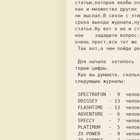
статью,которая якобы оч
как и множество других 
не выслал.В связи с эти
срока выхода журнала,ну
статья.Ну вот я ее и ст
ное    зададите вопрос:
очень прост,все тот же 
 Так вот,о чем пойде речь!

 Для начала  хотелось  бы привести неко-

торые цифры.

 Как вы думаете, сколько  человек делают

следующие журналы:

 SPECTROFON -  9  человек;

 ODISSEY    - 13  человек;

 FLASHTIME  - 13  человек;

 ADVENTURE  -  6  человек;

 SPECCY     -  7  человек;

 PLATIMUM   -  5  человек;

 ZX-POWER   -  9  человек;
