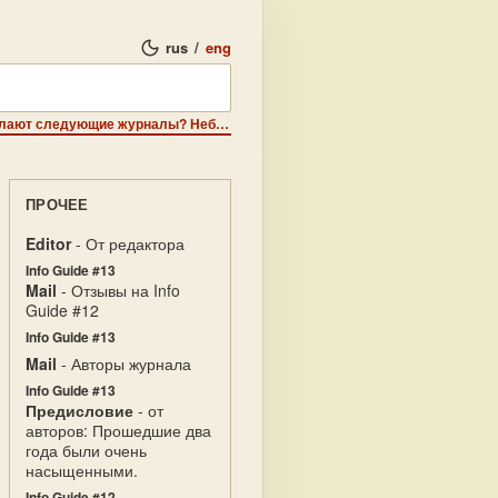
rus
/
eng
Неизсвестность - Как вы думаете, сколько человек делают следующие журналы? Небольшая статистика.
ПРОЧЕЕ
Editor
- От редактора
Info Guide #13
Mail
- Отзывы на Info
Guide #12
Info Guide #13
Mail
- Авторы журнала
Info Guide #13
Предисловие
- от
авторов: Прошедшие два
года были очень
насыщенными.
Info Guide #12