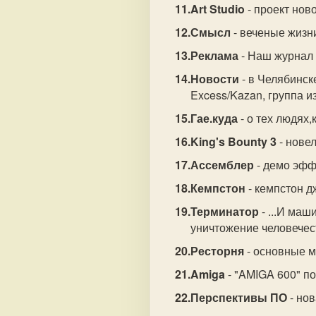
Art Studio
- проект нов
Смысл
- веченые жизни
Реклама
- Наш журнал 
Новости
- в Челябинск
Excess/Kazan, группа и
Гае.куда
- о тех людях,
King's Bounty 3
- новел
Ассемблер
- демо эфф
Кемпстон
- кемпстон д
Терминатор
- ...И ма
уничтожение человечес
Ресторня
- основные м
Amiga
- "AMIGA 600" по
Перспективы ПО
- нов