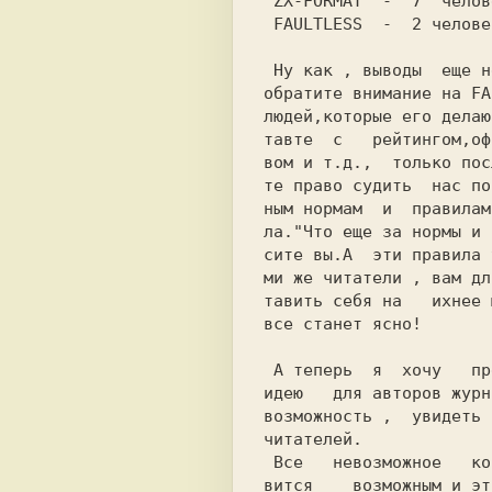
 ZX-FORMAT  -  7  человек;

 FAULTLESS  -  2 человека;

 Ну как , выводы  еще не сделали ? Тогда

обратите внимание на FA
людей,которые его делаю
тавте  с   рейтингом,оф
вом и т.д.,  только пос
те право судить  нас по
ным нормам  и  правилам
ла."Что еще за нормы и 
сите вы.А  эти правила 
ми же читатели , вам дл
тавить себя на   ихнее 
все станет ясно!

 А теперь  я  хочу   предложить неплохую

идею   для авторов журн
возможность ,  увидеть 
читателей.

 Все   невозможное   когда-нибудь стано-

вится    возможным и эт