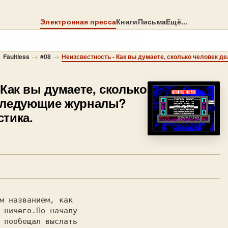
Электронная пресса
Книги
Письма
Ещё...
→
→
→
Faultless
#08
 Как вы думаете, сколько
следующие журналы?
тика.
м названием, как

 ничего.По началу

 пообещал выслать
