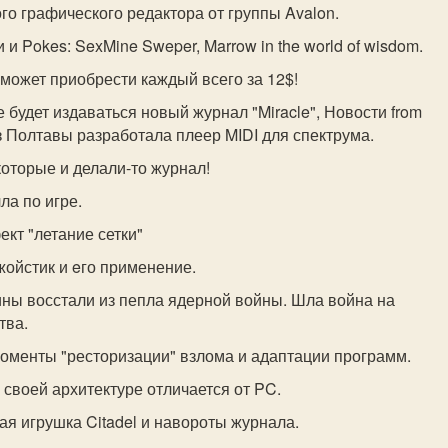
ого графического редактора от группы Avalon.
 и Pokes: SexMine Sweper, Marrow in the world of wisdom.
может приобрести каждый всего за 12$!
е будет издаваться новый журнал "Miracle", Новости from
з Полтавы разработала плеер MIDI для спектрума.
которые и делали-то журнал!
ла по игре.
ект "летание сетки"
жойстик и eго применение.
шины восстали из пепла ядерной войны. Шла война на
тва.
оменты "ресторизации" взлома и адаптации программ.
 своей архитектуре отличается от PC.
ая игрушка Citadel и навороты журнала.