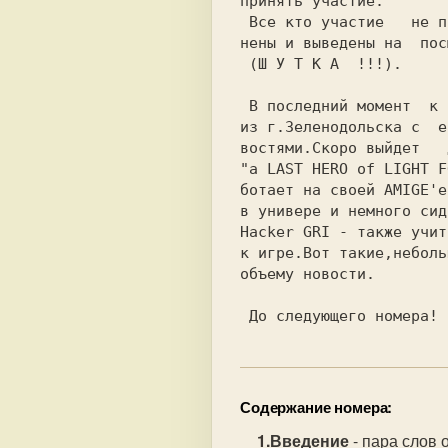
принять участие.

 Все кто участие   не приймет будут каз-

нены и выведены на  пос
 (Ш У Т К А  !!!).

 В последний момент  к нам пришло письмо

из г.Зеленодольска с  е
востями.Скоро выйдет   
"a LAST HERO of LIGHT F
ботает на своей AMIGE'е
в универе и немного сид
Hacker GRI - также учит
к игре.Вот такие,неболь
объему новости.

 До следующего номера!
Содержание номера:
Введение
- пара слов 