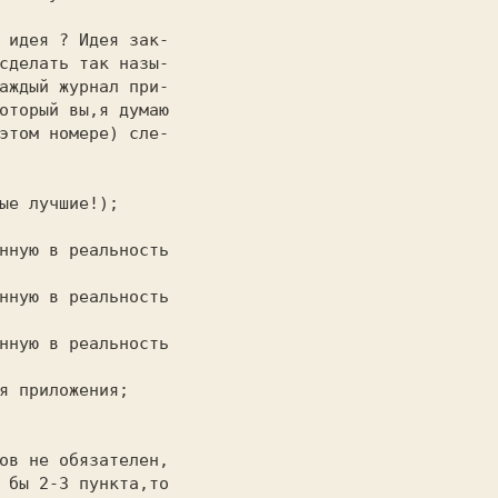
сделать так назы-

аждый журнал при-

оторый вы,я думаю

этом номере) сле-

 бы 2-3 пункта,то
