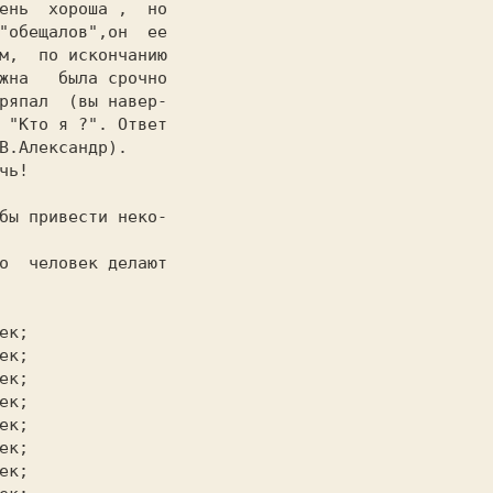
ень  хороша ,  но

"обещалов",он  ее

м,  по искончанию

жна   была срочно

ряпал  (вы навер-

 "Кто я ?". Ответ

В.Александр).
