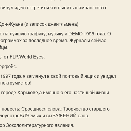
двинул идею встретиться и выпить шампанского с
 Дон-Жуана (и записок джентльмена).
рс на лучшую графику, музыку и DEMO 1998 года. О
рограммах за последнее время. Журналы сейчас
йцы.
ы от FLP/World Eyes.
терфейс.
 1997 года я заглянул в свой почтовый ящик и увидел
Спектрумистов!
в городе Харькове,а именно о его частичной жизни
я повесть; Сросшиеся слова; Творчество старшего
малоупотреБЛЯемых и выРАЖЕНИЙ слов.
ор Зокололитературного явления.