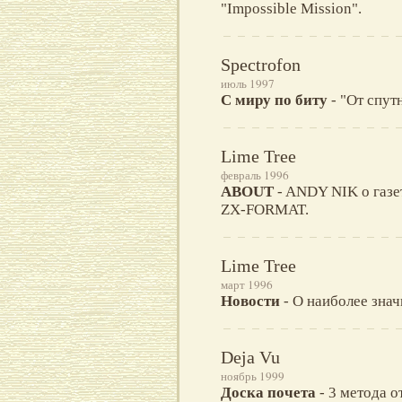
"Impossible Mission".
Spectrofon
июль 1997
С миру по биту
- "От спут
Lime Tree
февраль 1996
ABOUT
- ANDY NIK о газе
ZX-FORMAT.
Lime Tree
март 1996
Новости
- О наиболее зна
Deja Vu
ноябрь 1999
Доска почета
- 3 метода о