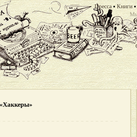
Пресса
▪
Книги
▪
Мы
Х
у «Хаккеры»