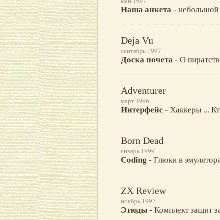
май 1997
Наша анкета
- небольшой 
Deja Vu
сентябрь 1997
Доска почета
- О пиратств
Adventurer
март 1996
Интерфейс
- Хаккеры ... 
Born Dead
январь 1999
Coding
- Глюки в эмулятор
ZX Review
ноябрь 1997
Этюды
- Комплект защит з