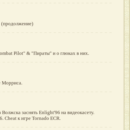
? (продолжение)
ombat Pilot" & "Пираты" и о глюках в них.
е Морриса.
Волжска заснять Enlight'96 на видеокасету.
96. Cheat к игре Tornado ECR.