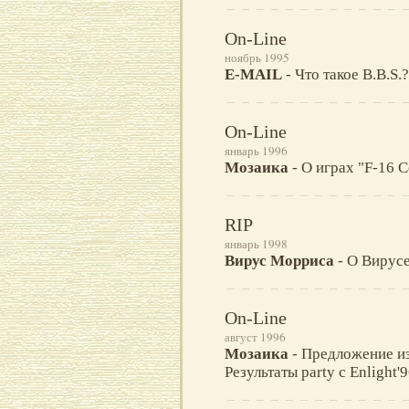
On-Line
ноябрь 1995
E-MAIL
- Что такое B.B.S.
On-Line
январь 1996
Мозаика
- О игрaх "F-16 C
RIP
январь 1998
Вирус Морриса
- О Вирус
On-Line
август 1996
Мозаика
- Предложение из 
Результаты party с Enlight'