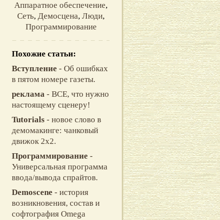
Аппаратное обеспечение
,
Сеть
,
Демосцена
,
Люди
,
Программирование
Похожие статьи:
Вступление
- Об ошибках
в пятом номере газеты.
реклама
- ВСЕ, что нужно
настоящему сценеру!
Tutorials
- новое слово в
демомакинге: чанковый
движок 2x2.
Программирование
-
Универсальная программа
ввода/вывода спрайтов.
Demoscene
- история
возникновения, состав и
софтография Omega