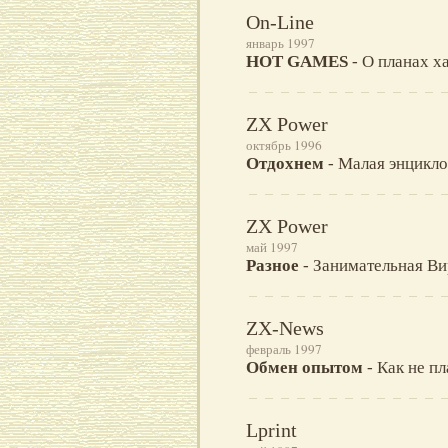
On-Line
январь 1997
HOT GAMES
- О планах х
ZX Power
октябрь 1996
Отдохнем
- Малая энцикл
ZX Power
май 1997
Разное
- Занимательная Ви
ZX-News
февраль 1997
Обмен опытом
- Как не п
Lprint