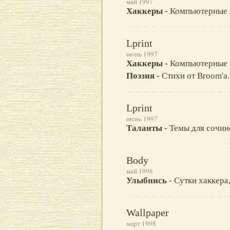
май 1997
Хаккеры
- Компьютерные 
Lprint
июнь 1997
Хаккеры
- Компьютерные 
Поэзия
- Стихи от Broom'а.
Lprint
июнь 1997
Таланты
- Темы для сочин
Body
май 1998
Улыбнись
- Сутки хаккера
Wallpaper
март 1998