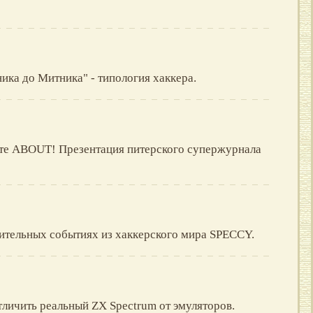
ника до Митника" - типология хаккера.
те ABOUT! Презентация питерского супержурнала
чительных событиях из хаккерского мира SPECCY.
тличить pеальный ZX Spectrum от эмулятоpов.