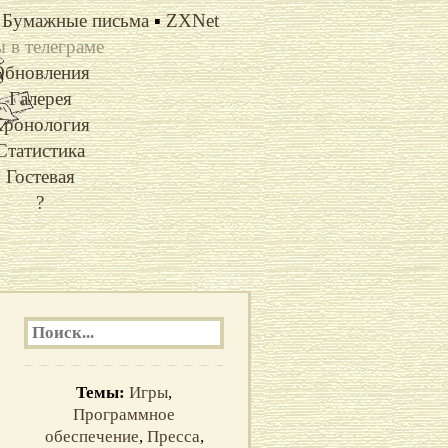
Бумажные письма
▪
ZXNet
 в телеграме
Обновления
Галерея
ронология
Статистика
Гостевая
?
Темы:
Игры
,
Программное
обеспечение
,
Пресса
,