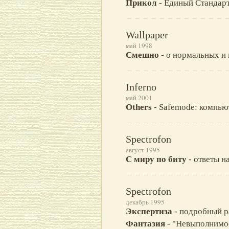
Прикол
- Единый Стандарт
Wallpaper
май 1998
Смешно
- о нормальных и
Inferno
май 2001
Others
- Safemode: компью
Spectrofon
август 1995
C миру по биту
- ответы н
Spectrofon
декабрь 1995
Экспертиза
- подробный р
Фантазия
- "Невыполнимое