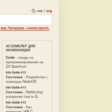
rus
/
eng
вид. Процедура - сканер пароля.
АССЕМБЛЕР ДЛЯ
НАЧИНАЮЩИХ
Code
- этюды по
программированию на
ZX Spectrum
Info Guide #13
Системки
- Разработка с
помощью NedoOS
Info Guide #13
Системки
- NedoLang:
ускорение (часть 5).
Info Guide #12
Системки
- Как
приручить IAR C