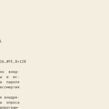
ы  и  ис-

а  пароля

ессмертия

а  опроса

дпрограм-
