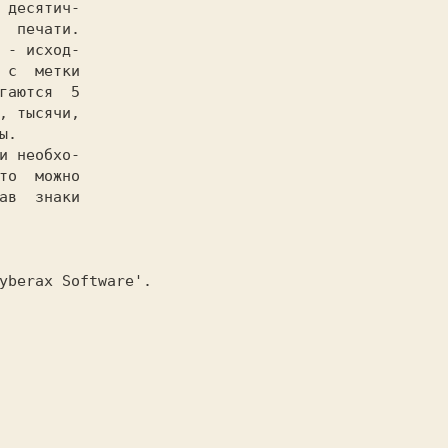
 десятич-

  печати.

 - исход-

 с  метки

гаются  5

, тысячи,

.

то  можно

ав  знаки

yberax Software'.
