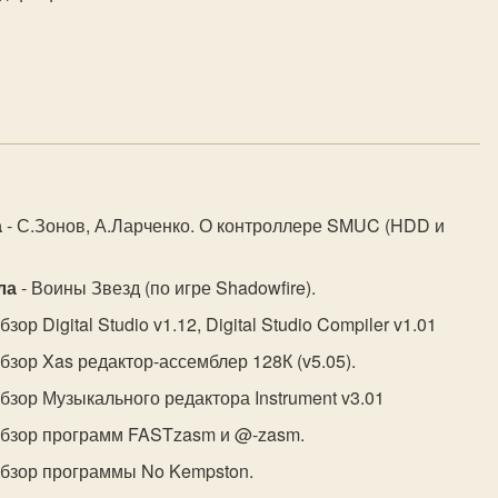
а
- С.Зонов, А.Ларченко. О контроллере SMUC (HDD и
ла
- Воины Звезд (по игре Shadowfire).
бзор Digital Studio v1.12, Digital Studio Compiler v1.01
бзор Xas редактор-ассемблер 128К (v5.05).
бзор Музыкального редактора Instrument v3.01
Обзор программ FASTzasm и @-zasm.
Обзор программы No Kempston.