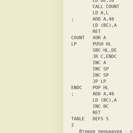
        LD DE,10

        CALL COUNT

        LD A,L

;       ADD A,48

        LD (BC),A

        RET

COUNT   XOR A

LP      PUSH HL

        SBC HL,DE

        JR C,ENDC

        INC A

        INC SP

        INC SP

        JP LP

ENDC    POP HL

;       ADD A,48

        LD (BC),A

        INC BC

        RET

2

   Вторая процедура - сканер па-
