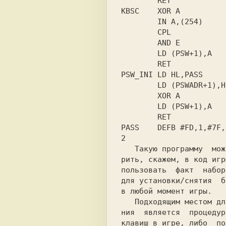
        RET

KBSC    XOR A

        IN A,(254)

        CPL

        AND E

        LD (PSW+1),A

        RET

PSW_INI LD HL,PASS

        LD (PSWADR+1),HL

        XOR A

        LD (PSW+1),A

        RET

2

   Такую программу  можно  внед-

рить, скажем, в код игр
пользовать  факт  набор
для установки/снятия  б
в любой момент игры.

   Подходящим местом для внедре-

ния  является  процедур
клавиш в игре, либо  по