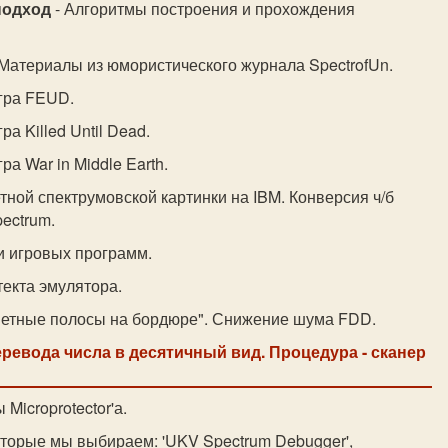
подход
- Алгоритмы построения и прохождения
 Материалы из юмористического журнала SpectrofUn.
гра FEUD.
гра Killed Until Dead.
гра War in Middle Earth.
тной спектрумовской картинки на IBM. Конверсия ч/б
pectrum.
и игровых программ.
екта эмулятора.
ветные полосы на бордюре". Снижение шума FDD.
ревода числа в десятичный вид. Процедура - сканер
Microprotector'а.
оторые мы выбираем: 'UKV Spectrum Debugger',