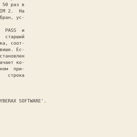
 50 раз в

IM 2.  На

бран, ус-

  старший

ка, соот-

више. Ес-

становлен

ачает ко-

ном  при-

   строка

YBERAX SOFTWARE'.
