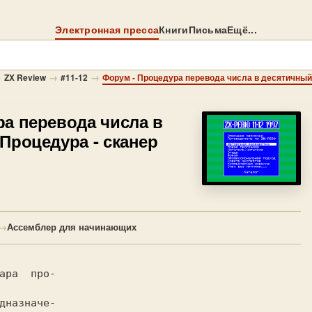
Электронная пресса
Книги
Письма
Ещё...
→
→
→
ZX Review
#11-12
Форум - Процедура перевода числа в десятичный 
ра перевода числа в
Процедура - сканер
→
Ассемблер для начинающих