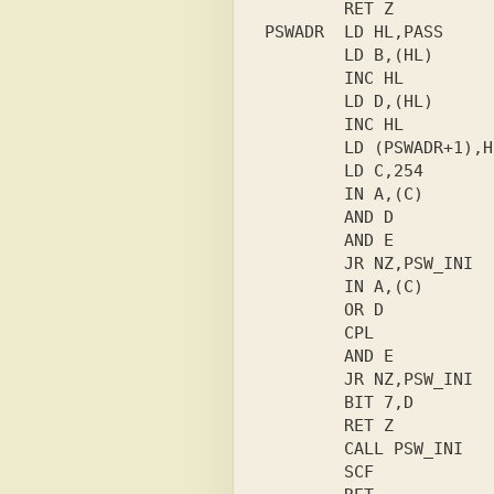
        RET Z

PSWADR  LD HL,PASS

        LD B,(HL)

        INC HL

        LD D,(HL)

        INC HL

        LD (PSWADR+1),HL

        LD C,254

        IN A,(C)

        AND D

        AND E

        JR NZ,PSW_INI

        IN A,(C)

        OR D

        CPL

        AND E

        JR NZ,PSW_INI

        BIT 7,D

        RET Z

        CALL PSW_INI

        SCF
