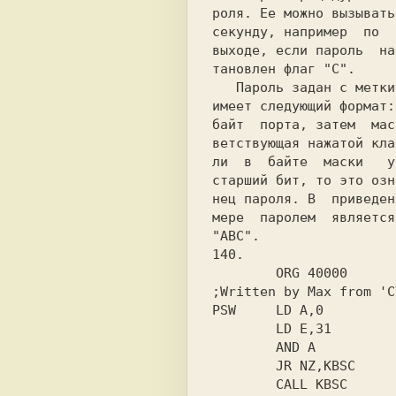
роля. Ее можно вызывать
секунду, например  по  
выходе, если пароль  на
тановлен флаг "C".

   Пароль задан с метки  PASS  и

имеет следующий формат:
байт  порта, затем  мас
ветствующая нажатой кла
ли  в  байте  маски   у
старший бит, то это озн
нец пароля. В  приведен
мере  паролем  является
140.

        ORG 40000

;Written by Max from 'C
PSW     LD A,0

        LD E,31

        AND A

        JR NZ,KBSC

        CALL KBSC
