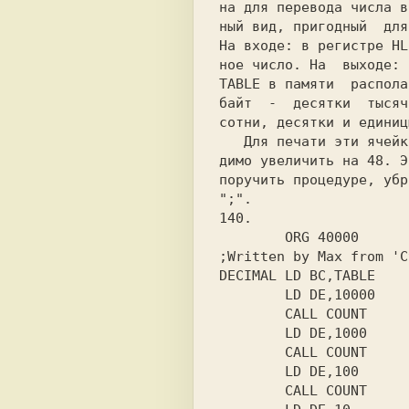
на для перевода числа в
ный вид, пригодный  для
На входе: в регистре HL
ное число. На  выходе: 
TABLE в памяти  распола
байт  -  десятки  тысяч
сотни, десятки и единицы
   Для печати эти ячейки необхо-

димо увеличить на 48. Э
поручить процедуре, убр
140.

        ORG 40000

;Written by Max from 'C
DECIMAL LD BC,TABLE

        LD DE,10000

        CALL COUNT

        LD DE,1000

        CALL COUNT

        LD DE,100

        CALL COUNT
