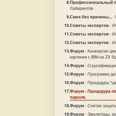
Профессиональный 
Лабиринтов.
Смех без причины...
-
Советы экспертов
- И
Советы экспертов
- И
Советы экспертов
- И
Форум
- Конверсия цве
картинки с IBM на ZX S
Форум
- О русификаци
Форум
- Программа дет
Форум
- Процедура "ц
Форум
- Процедура пе
пароля.
Форум
- Снятие защиты 
Форум
- Эмуляторы, к