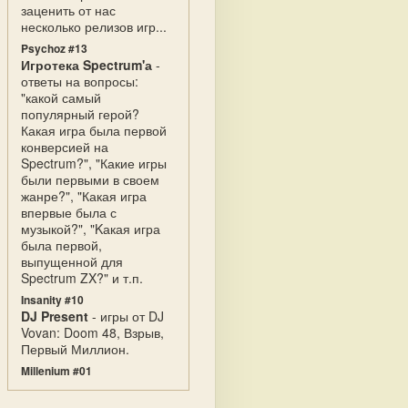
заценить от нас
несколько релизов игр...
Psychoz #13
Игротека Spectrum'а
-
ответы на вопросы:
"какой самый
популярный герой?
Какая игра была первой
конверсией на
Spectrum?", "Какие игры
были первыми в своем
жанре?", "Какая игра
впервые была с
музыкой?", "Kакая игра
была первой,
выпущенной для
Spectrum ZX?" и т.п.
Insanity #10
DJ Present
- игры от DJ
Vovan: Doom 48, Взрыв,
Первый Миллион.
Millenium #01