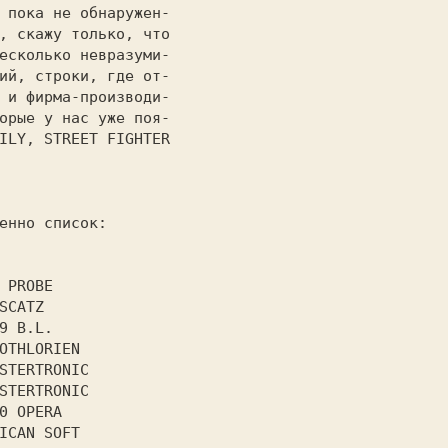
 пока не обнаружен-

, скажу только, что

есколько невразуми-

ий, строки, где от-

 и фирма-производи-

орые у нас уже поя-

енно список: 
