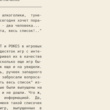
___________________ 

десяток игр с инте- 

ривел их в качестве

сколько еще игр бы-

к еще и на увидели.

ь, ручеек западного

 забросали вопроса-

ть весь список" из-

ые были выпущены на

 и не дошли. Что ж,

  информацией.  Да,

меня такой списочек

игр,  выпущенных  в
