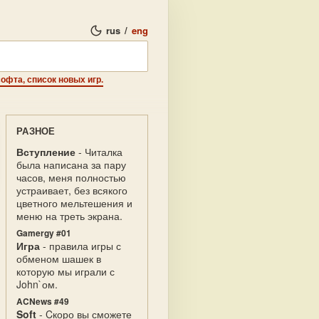
rus
/
eng
офта, список новых игр.
РАЗНОЕ
Вступление
- Читалка
была написана за пару
часов, меня полностью
устраивает, без всякого
цветного мельтешения и
меню на треть экрана.
Gamergy #01
Игра
- правила игры с
обменом шашек в
которую мы играли с
John`ом.
ACNews #49
Soft
- Cкоро вы сможете