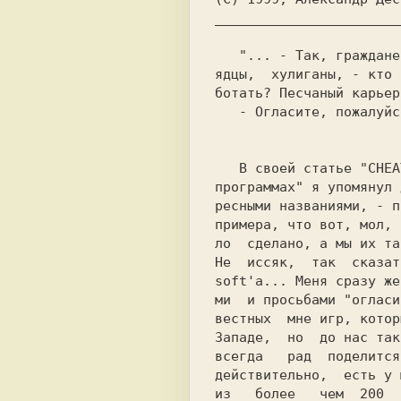
_______________________
   - Огласите, пожалуйста, весь список!.."

В своей статье 
программах" 
я упомянул 
ресными названиями, - п
примера, что вот, мол, 
ло  сделано, а мы их та
Не  иссяк,  так  сказат
soft'а... Меня сразу же
ми  и просьбами "огласи
вестных  мне игр, котор
Западе,  но  до нас так
всегда   рад  поделится
действительно,  есть у 
из   более   чем  200  