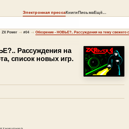
Электронная пресса
Книги
Письма
Ещё...
→
→
→
ZX Power
#04
Обозрение - НОВЬЕ?.. Рассуждения на тему свежего с
Е?.. Рассуждения на
та, список новых игр.