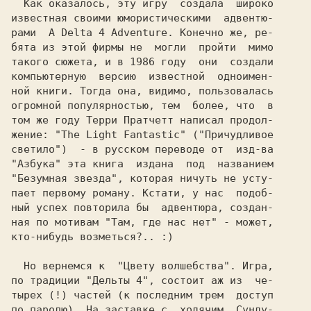
  Как оказалось, эту игру  создала  широко

известная своими юмористическими  адвентю-

рами 
 A Delta 4 Adventure.
 Конечно же, ре-

бята из этой фирмы не  могли  пройти  мимо

такого сюжета, и в 1986 году  они  создали

компьютерную  версию  известной  одноимен-

ной книги. Тогда она, видимо, пользовалась

огромной популярностью, тем  более, что  в

том же году Терри Пратчетт написал продол-

жение:
светило") 
 - в русском переводе от  изд-ва

"Безумная звезда",
 которая ничуть не усту-

пает первому роману. Кстати, у нас  подоб-

ный успех повторила бы  адвентюра, создан-

ная по мотивам "Там, где нас нет" - может,

кто-нибудь возметься?.. :)

  Но вернемся к 
 "Цвету волшебства".
 Игра,

по традиции "Дельты 4", состоит аж из  че-

тырех (!) частей (к последним трем  доступ

по паролю). На заставке с  ходячим  Сунду-
