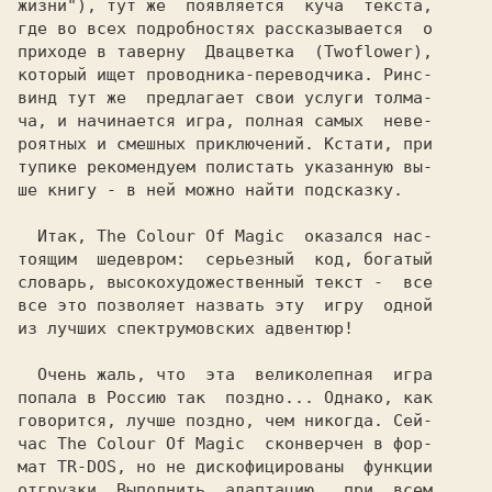
жизни"), тут же  появляется  куча  текста,

где во всех подробностях рассказывается  о

приходе в таверну  Двацветка  (Twoflower),

который ищет проводника-переводчика. Ринс-

винд тут же  предлагает свои услуги толма-

ча, и начинается игра, полная самых  неве-

роятных и смешных приключений. Кстати, при

тупике рекомендуем полистать указанную вы-

ше книгу - в ней можно найти подсказку.

  Итак,
 The Colour Of Magic 
 оказался нас-

тоящим  шедевром:  серьезный  код, богатый

словарь, высокохудожественный текст -  все

все это позволяет назвать эту  игру  одной

из лучших спектрумовских адвентюр!

  Очень жаль, что  эта  великолепная  игра

попала в Россию так  поздно... Однако, как

говорится, лучше поздно, чем никогда. Сей-

час 
The Colour Of Magic 
 сконверчен в фор-

мат TR-DOS, но не дискофицированы  функции

отгрузки. Выполнить  адаптацию,  при  всем
