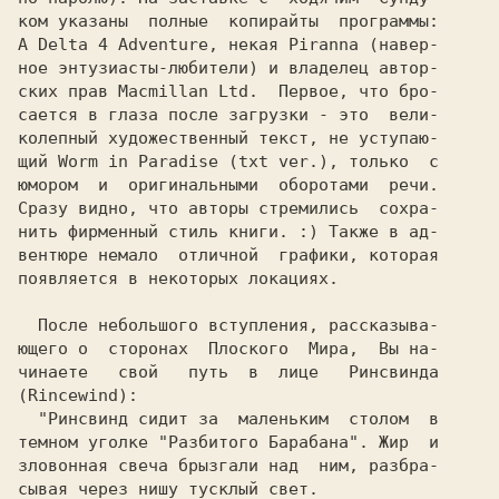
ских прав Macmillan Ltd. 
 Первое, что бро-

сается в глаза после загрузки - это  вели-

колепный художественный текст, не уступаю-

щий Worm in Paradise (txt ver.), только  с

юмором  и  оригинальными  оборотами  речи.

Сразу видно, что авторы стремились  сохра-

нить фирменный стиль книги. :) Также в ад-

вентюре немало  отличной  графики, которая

появляется в некоторых локациях.

  После небольшого вступления, рассказыва-

ющего о  сторонах  Плоского  Мира,  Вы на-

чинаете   свой   путь  в  лице   Ринсвинда
