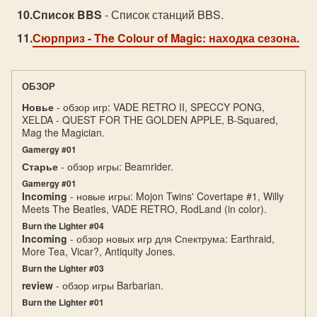
Список BBS
- Список станций BBS.
Сюрприз
- The Colour of Magic: находка сезона.
ОБЗОР
Новье
- обзор игр: VADE RETRO II, SPECCY PONG,
XELDA - QUEST FOR THE GOLDEN APPLE, B-Squared,
Mag the Magician.
Gamergy #01
Старье
- обзор игры: Beamrider.
Gamergy #01
Incoming
- новые игры: Mojon Twins' Covertape #1, Willy
Meets The Beatles, VADE RETRO, RodLand (in color).
Burn the Lighter #04
Incoming
- обзор новых игр для Спектрума: Earthraid,
More Tea, Vicar?, Antiquity Jones.
Burn the Lighter #03
review
- обзор игры Barbarian.
Burn the Lighter #01