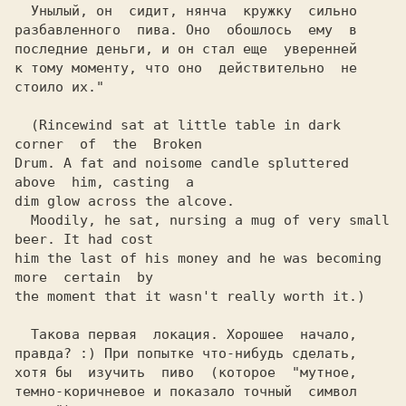
  (Rincewind sat at little table in dark 
Drum. A fat and noisome candle spluttered 
  Moodily, he sat, nursing a mug of very small 
him the last of his money and he was becoming  
  Такова первая  локация. Хорошее  начало,

правда? :) При попытке что-нибудь сделать,

хотя бы  изучить  пиво  (которое  "мутное,

темно-коричневое и показало точный  символ
