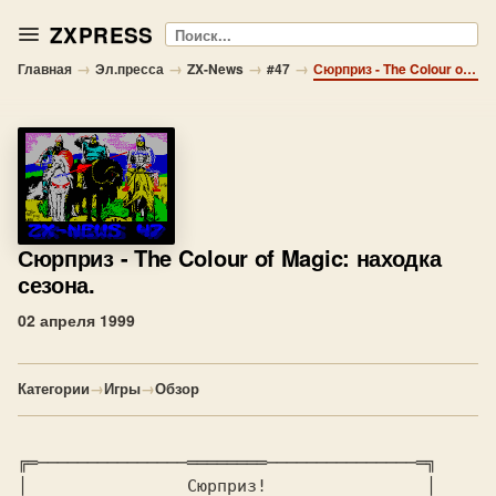
ZXPRESS
Поиск
→
→
→
→
Главная
Эл.пресса
ZX-News
#47
Сюрприз - The Colour of Magic: находка сезона.
Сюрприз
- The Colour of Magic: находка
сезона.
02 апреля 1999
Категории
→
Игры
→
Обзор