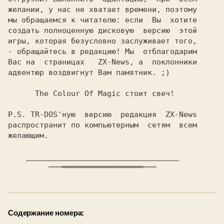
желании, у нас не хватает времени, поэтому

мы обращаемся к читателю: если  Вы  хотите

создать полноценную дисковую  версию  этой

игры, которая безусловно заслуживает того,

- обращайтесь в редакцию! Мы  отблагодарим

Вас на  страницах  
 ZX-News,
 а  поклонники

адвентюр воздвигнут Вам памятник. ;)

P.S.
 TR-DOS'ную  версию  редакция  ZX-News

распространит по компьютерным  сетям  всем

желающим.

Содержание номера: