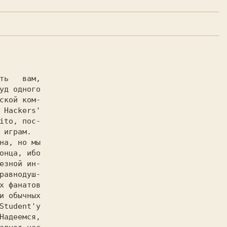
уд одного

ской ком-

 Hackers'

ito
, пос-

 играм.

онца, ибо

езной ин-

равнодуш-

х фанатов

и обычных

Надеемся,
