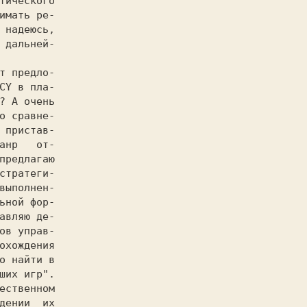
тического

имать ре-

 надеюсь,

 дальней-

CY
 в пла-

? А очень

о сравне-

 пристав-

анр   от-

предлагаю

стратеги-

выполнен-

ьной фор-

авляю де-

ов управ-

охождения

о найти в

ших игр".

ественном

дении  их
