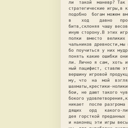
ли  такой  маневр? Так 
стратегические игры,в к
подобно  богам можем вм
в    ход    давно   про
битв,склоняя чашу весов
иную сторону.В этих игр
полки  вместо  великих 
чальников древности,мы 
бо поучиться у них мудр
понять какие ошибки они
ли. Лично я сам, хоть и
ный пацифист, ставлю эт
вершину игровой продукц
му, что  на  мой  взгля
шахматы,крестики-нолики
бои, не дают такого чув
бокого удовлетворения,к
никает  после разгрома 
дящих   орд   какого-ли
дея горсткой преданных 
и наконец эти игры весь