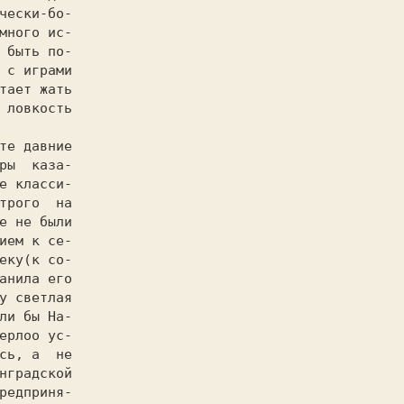
чески-бо-

много ис-

 быть по-

 с играми

тает жать

 ловкость

ры  каза-

е класси-

трого  на

е не были

ием к се-

еку(к со-

анила его

у светлая

ли бы На-

ерлоо ус-

сь, а  не

нградской

редприня-
