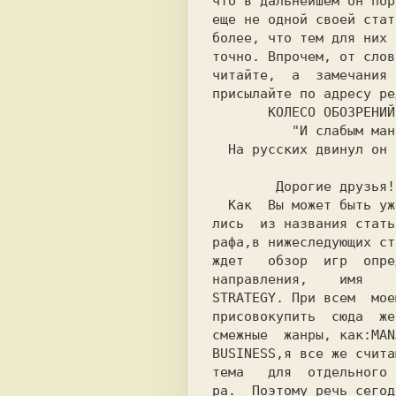
что в дальнейшем он пор
еще не одной своей стат
более, что тем для них 
точно. Впрочем, от слов
читайте,  а  замечания 
присылайте по адресу ре
    КОЛЕСО ОБОЗРЕНИЙ.
    "И слабым ман
  На русских двинул он полки..."

        Дорогие друзья!

  Как  Вы может быть уже догaда-

лись  из названия стать
рафа,в нижеследующих ст
ждет   обзор  игр  опре
STRATEGY
. При всем  мое
присовокупить  сюда  же
смежные  жанры, как:
MAN
BUSINESS,
я все же счита
тема   для  отдельного 
ра.  Поэтому речь сегод