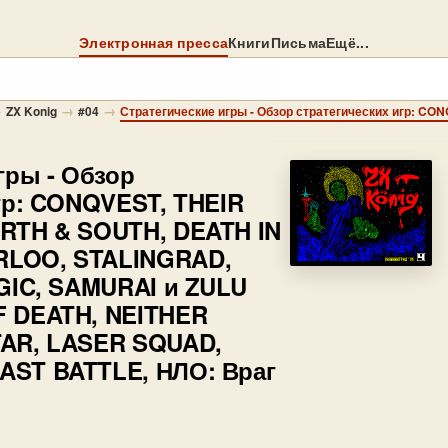
Электронная пресса
Книги
Письма
Ещё...
→
→
→
ZX Konig
#04
игры
- Обзор
гр: CONQVEST, THEIR
RTH & SOUTH, DEATH IN
LOO, STALINGRAD,
GIC, SAMURAI и ZULU
 DEATH, NEITHER
AR, LASER SQUAD,
ST BATTLE, НЛО: Враг