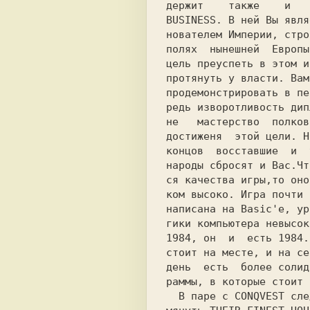
BUSINESS
. В ней Вы явля
нователем Империи, стро
полях  нынешней  Европы
цель преуспеть в этом и
протянуть у власти. Вам
продемонстрировать в пе
редь изворотливость дип
не   мастерство  полков
достиженя  этой цели. Н
концов  восставшие  и  
народы сбросят и Вас.Чт
ся качества игры,то оно
ком высоко. Игра почти 
написана на Basic'e, ур
гики компьютера невысок
1984, он  и  есть 1984.
стоит на месте, и на се
день  есть  более солид
раммы, в которые стоит 
  В паре с CONQVEST следует упо-
