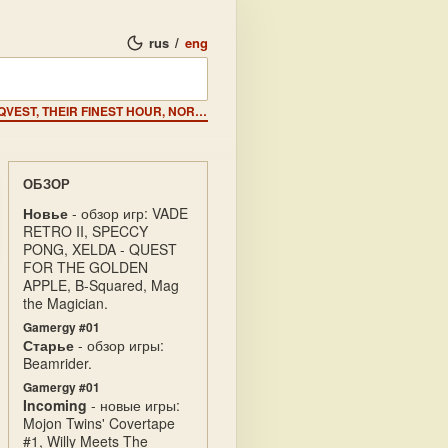
rus
/
eng
Стратегические игры - Обзор стратегических игр: CONQVEST, THEIR FINEST HOUR, NORTH & SOUTH, DEATH IN THE SNOW WATERLOO, STALINGRAD, JONNY REB II, LOGIC, SAMURAI и ZULU WAR, LEGIONS OF DEATH, NEITHER EARTH, REBEL STAR, LASER SQUAD, РАЗРУШИТЕЛИ, LAST BATTLE, НЛО: Враг неизвестен.
ОБЗОР
Новье
- обзор игр: VADE
RETRO II, SPECCY
PONG, XELDA - QUEST
FOR THE GOLDEN
APPLE, B-Squared, Mag
the Magician.
Gamergy #01
Старье
- обзор игры:
Beamrider.
Gamergy #01
Incoming
- новые игры:
Mojon Twins' Covertape
#1, Willy Meets The