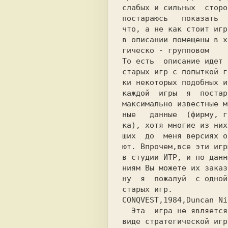
слабых и сильных  сторо
постараюсь   показать  
что, а не как стоит игр
в описании помещены в х
гическо - групповом    
То есть  описание идет 
старых игр с попыткой г
ки некоторых подобных и
каждой  игры  я  постар
максимально известные м
ные   данные  (фирму, г
ка), хотя многие из них
ших  до  меня версиях о
ют. Впрочем,все эти игр
в студии ИТР, и по данн
ниям Вы можете их заказ
ну  я  пожалуй  с одной
  Эта  игра не является в чистом

виде стратегической игр