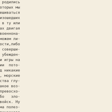
 родились

оторых мы

ешиваться

изошедших

 в ту или

ах двигая

военнона-

можем ли-

ости,либо

 соверши-

 убежден-

и игры на

ии  пото-

д никакие

, морские

ства глу-

акое воз-

превосхо-

бо   зло-

войск. Ну

ма полез-
