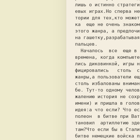
лишь о истинно стратеги
евых играх.Но сперва не
тории для тех,кто может
ка  еще не очень знаком
этого жанра, а предпочи
на гашетку,разрабатывая
пальцев.

  Началось  все  еще в те давние

времена, когда компьюте
лись диковинкой, игры н
фицировались   столь  с
жанры,а пользователи ещ
столь избалованы вниман
бе. Тут-то одному челов
жалению история не сохр
имени) и пришла в голов
идея:а что если? Что ес
полеон  в битве при Ват
тановил  артиллетию зде
там?Что если бы в Стали
битве немецкие войска п