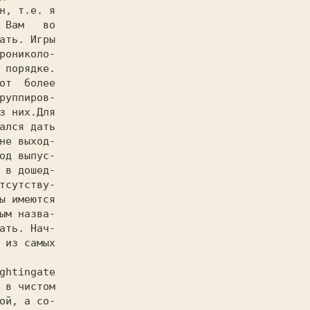
н, т.е. я

 Вам   во

ать. Игры

рониколо-

 порядке.

от  более

руппиров-

з них.Для

ался дать

не выход-

од выпус-

 в дошед-

тсутству-

ы имеются

ым назва-

ать. Нач-

 из самых

ой, а со-
