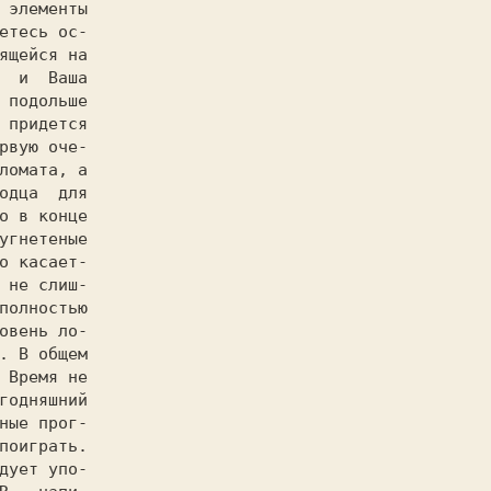
етесь ос-

ящейся на

  и  Ваша

 подольше

 придется

рвую оче-

ломата, а

одца  для

о в конце

угнетеные

о касает-

 не слиш-

полностью

овень ло-

. В общем

 Время не

годняшний

ные прог-

поиграть.
