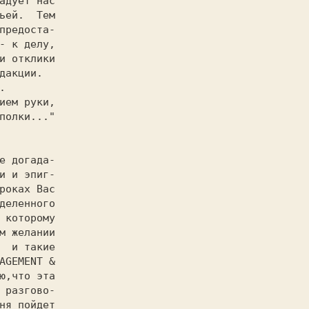
адует нас

ьей.  Тем

предоста-

- к делу,

и отклики

дакции.



ием руки,

и и эпиг-

роках Вас

деленного

м желании

  и такие

AGEMENT &

ю,что эта

 разгово-

ня пойдет
