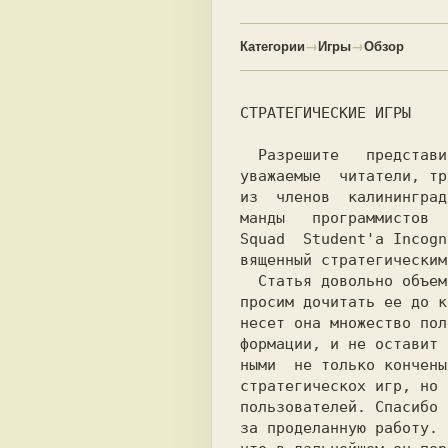
Категории
→
Игры
→
Обзор
СТРАТЕГИЧЕСКИЕ ИГРЫ

  Разрешите   представить   вам,

уважаемые  читатели, тр
из  членов  калининград
манды   программистов  
Squad  
Student'а Incogn
вященный стратегическим
  Статья довольно объемна, но мы

просим дочитать ее до к
несет она множество пол
формации, и не оставит 
ными  не только кончены
стратегическох игр, но 
пользователей. Спасибо 
за проделанную работу. 