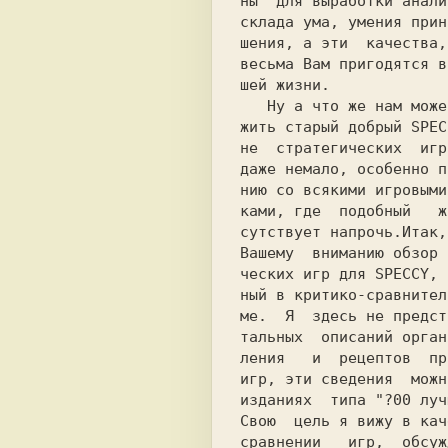
ны  для выработки анали
склада ума, умения прин
шения, а эти  качества,
весьма Вам пригодятся в
шей жизни.

   Ну а что же нам может предло-

жить старый добрый 
SPEC
не  стратегических  игр
даже немало, особенно п
нию со всякими игровыми
ками, где  подобный   ж
сутствует напрочь.Итак,
Вашему  вниманию обзор 
ческих игр для 
SPECCY
, 
ный в критико-сравнител
ме.  Я  здесь не предст
тальных  описаний орган
ления   и  рецептов  пр
игр, эти сведения  можн
изданиях  типа "?00 луч
Свою  цель я вижу в кач
сравнении   игр,  обсуж