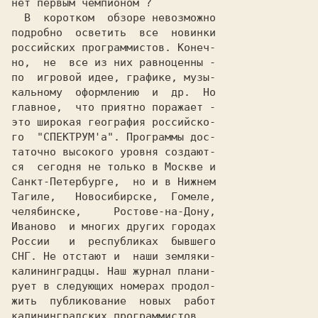
нет первым чемпионом ?

  В  коротком  обзоре невозможно

подробно  осветить  все  новинки

российских программистов. Конеч-

но,  не  все из них равноценны -

по  игровой идее, графике, музы-

кальному  оформлению  и  др.  Но

главное,  что приятно поражает -

это широкая география российско-

го  "СПЕКТРУМ'а". Программы дос-

таточно высокого уровня создают-

ся  сегодня не только в Москве и

Санкт-Петербурге,  но и в Нижнем

Тагиле,   Новосибирске,  Гомеле,

челябинске,     Ростове-на-Дону,

Иваново  и многих других городах

России   и  республиках  бывшего

СНГ. Не отстают и  наши земляки-

калининградцы. Наш журнал плани-

рует в следующих номерах продол-

жить  публикование  новых  работ

калининградских программистов.
