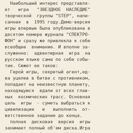
  Наибольший интерес представля-

ет   игра   "
ЗВЕЗДНОЕ  НАСЛЕДИЕ
"

творческой  группы "
STEP
", напи-

санная  в  1995 году.Демо-версия

игры впервые была опубликована в

десятом номере журнала "
СПЕКТРО-

ФОН
" и сразу же привлекла к себе

всеобщее  внимание. И вполне за-

служенно:  адвентюрная  игра  на

русском языке сама по себе собы-

тие. Сюжет ее таков:

  Герой игры, секретый агент,ед-

ва уцелев в битве с противником,

попадает на неизвестную планету,

находящуюся  вдали от всех глав-

ных  космических трасс. Основная

цель  игры  - суметь выбраться к

цивилизации   и   выполнить  от-

ветственное задание до конца.

  полная  дисковая  версия  игры

занимает полный об'ем диска.Игра
