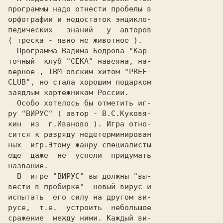
программы надо отнести пробелы в

орфографии и недостаток энцикло-

педических   знаний   у  авторов

( треска - явно не животное ).

  Программа Вадима Бодрова "
Кар-

точный  клуб "СЕКА
" навеяна, на-

верное , IBM-овским хитом "PREF-

CLUB", но стала хорошим подарком

заядлым картежникам России.

  Особо хотелось бы отметить иг-

ру "
ВИРУС
" ( автор - В.С.Куковя-

кин  из  г.Иваново ). Игра отно-

сится к разряду недетерминирован

ных  игр.Этому жанру специалисты

еще  даже  не  успели  придумать

название.

  В  игре "ВИРУС" вы должны "вы-

вести в пробирке"  новый вирус и

испытать  его силу на другом ви-

русе,  т.е.  устроить  небольшое

сражение  между ними. Каждый ви-
