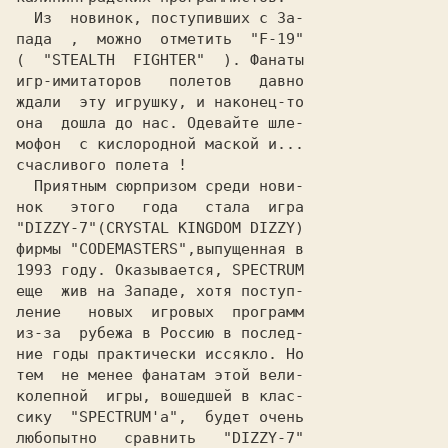
  Из  новинок, поступивших с За-

пада  ,  можно  отметить  "
F-19
"

(  "STEALTH  FIGHTER"  ). Фанаты

игр-имитаторов   полетов   давно

ждали  эту игрушку, и наконец-то

она  дошла до нас. Одевайте шле-

мофон  с кислородной маской и...

счасливого полета !

  Приятным сюрпризом среди нови-

нок   этого   года   стала  игра

"
DIZZY-7
"(CRYSTAL KINGDOM DIZZY)

фирмы "
CODEMASTERS
",выпущенная в

1993 году. Оказывается, SPECTRUM

еще  жив на Западе, хотя поступ-

ление   новых  игровых  программ

из-за  рубежа в Россию в послед-

ние годы практически иссякло. Но

тем  не менее фанатам этой вели-

колепной  игры, вошедшей в клас-

сику  "SPECTRUM'a",  будет очень

любопытно   сравнить   "DIZZY-7"
