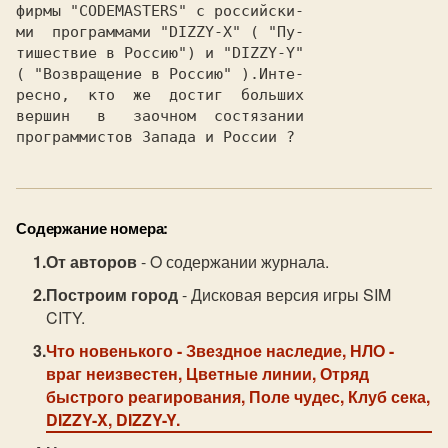
фирмы "CODEMASTERS" с российски-

ми  программами "DIZZY-X" ( "Пу-

тишествие в Россию") и "DIZZY-Y"

( "Возвращение в Россию" ).Инте-

ресно,  кто  же  достиг  больших

вершин   в   заочном  состязании

программистов Запада и России ?
Содержание номера:
От авторов
- O содержании журнала.
Построим город
- Дисковая версия игры SIM
CITY.
Что новенького
- Звездное наследие, НЛО -
враг неизвестен, Цветные линии, Отряд
быстрого реагирования, Поле чудес, Клуб сека,
DIZZY-X, DIZZY-Y.