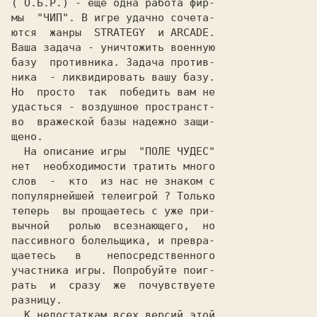
( О.Б.Р.) - еще одна работа фир-

мы  "
ЧИП
". В игре удачно сочета-

ются  жанры  STRATEGY  и АRCADE.

Ваша задача - уничтожить военную

базу  противника. Задача против-

ника  - ликвидировать вашу базу.

Но  просто  так  победить вам не

удасться - воздушное пространст-

во  вражеской базы надежно защи-

щено.

  На описание игры  "
ПОЛЕ ЧУДЕС
"

нет  необходимости тратить много

слов  -  кто  из нас не знаком с

популярнейшей телеигрой ? Только

теперь  вы прощаетесь с уже при-

вычной   ролью  всезнающего,  но

пассивного болельщика, и превра-

щаетесь   в    непосредственного

участника игры. Попробуйте поиг-

рать  и  сразу  же  почувствуете

разницу.

  К недостаткам всех версий этой
