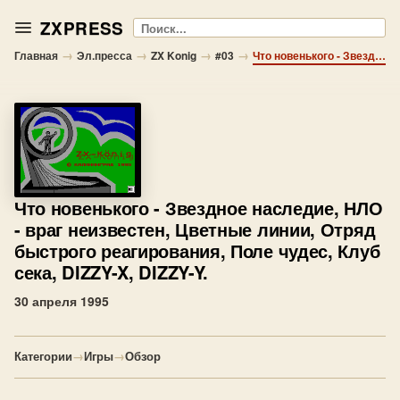
ZXPRESS
Поиск
→
→
→
→
Главная
Эл.пресса
ZX Konig
#03
Что новенького - Звездное наследие, НЛО - враг неизвестен, Цветные линии, Отряд быстрого реагирования, Поле чудес, Клуб сека, DIZZY-X, DIZZY-Y.
Что новенького
- Звездное наследие, НЛО
- враг неизвестен, Цветные линии, Отряд
быстрого реагирования, Поле чудес, Клуб
сека, DIZZY-X, DIZZY-Y.
30 апреля 1995
Категории
→
Игры
→
Обзор