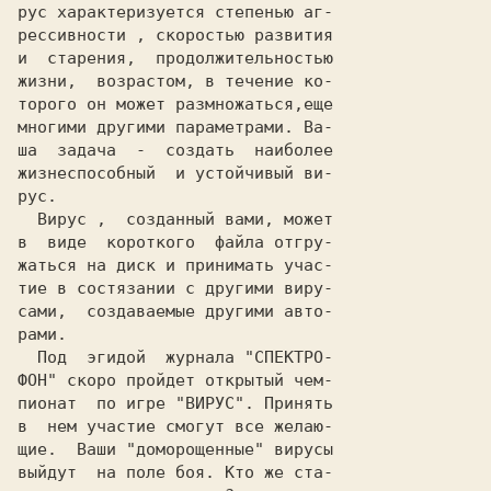
рус характеризуется степенью аг-

рессивности , скоростью развития

и  старения,  продолжительностью

жизни,  возрастом, в течение ко-

торого он может размножаться,еще

многими другими параметрами. Ва-

ша  задача  -  создать  наиболее

жизнеспособный  и устойчивый ви-

рус.

  Вирус ,  созданный вами, может

в  виде  короткого  файла отгру-

жаться на диск и принимать учас-

тие в состязании с другими виру-

сами,  создаваемые другими авто-

рами.

  Под  эгидой  журнала "
СПЕКТРО-

ФОН
" скоро пройдет открытый чем-

пионат  по игре "ВИРУС". Принять

в  нем участие смогут все желаю-

щие.  Ваши "доморощенные" вирусы

выйдут  на поле боя. Кто же ста-
