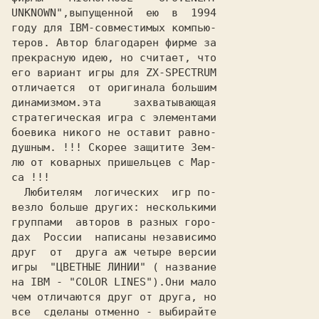
UNKNOWN",выпущенной  ею  в  1994

году для IBM-совместимых компью-

теров. Автор благодарен фирме за

прекрасную идею, но считает, что

его вариант игры для ZX-SPECTRUM

отличается  от оригинала большим

динамизмом.эта     захватывающая

стратегическая игра с элементами

боевика никого не оставит равно-

душным. !!! Скорее защитите Зем-

лю от коварных пришельцев с Мар-

са !!!

  Любителям  логических  игр по-

везло больше других: несколькими

группами  авторов в разных горо-

дах  России  написаны независимо

друг  от  друга аж четыре версии

игры  "
ЦВЕТНЫЕ ЛИНИИ
" ( название

на IBM - "COLOR LINES").Они мало

чем отличаются друг от друга, но

все  сделаны отменно - выбирайте
