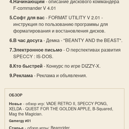
Начинающим
- описание дискового коммандера
F-commander V 4.01
Софт для вас
- FORMAT UTILITY V 2.01 -
инструкция по пользованию программы для
форматирования и востановления дисков.
В час досуга
- Демка - "BEANTY AND the BEAST".
Электронное письмо
- О перспективах развития
SPECCY : IS-DOS.
Кто быстрей
- Конкурс по игре DIZZY-X.
Реклама
- Реклама и объявления.
ОБЗОР
Новье
- обзор игр: VADE RETRO II, SPECCY PONG,
XELDA - QUEST FOR THE GOLDEN APPLE, B-Squared,
Mag the Magician.
Gamergy #01
Старье
- обзор игры: Beamrider.