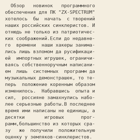
  Обзор   новинок   программного

обеспечения для 
хотелось  бы  начать  с творений

наших российских синклеристов. И

отнюдь не только из патриотичес-

ких соображений.Если до недавне-

го  времени  наши хакеры занима-

лись лишь взломом да русификаци-

ей  импортных игрушек, ограничи-

ваясь собственноручным написани-

ем  лишь  системных  программ да

музыкальных демонстрашек, то те-

перь  положение коренным образом

изменилось.  Набравшись  опыта и

сил,  россияне замахнулись набо-

лее серьезные работы.В последнее

время ими написаны не единицы, а

десятки       игровых      прог-

рамм,большинство из которых сра-

зу   же  получили  положительную

оценку у земляков-синклеристов.
