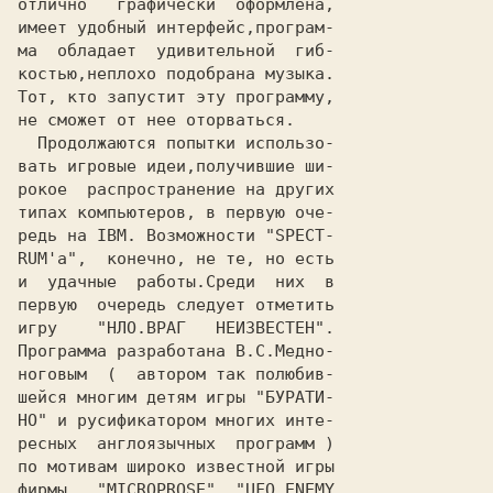
отлично   графически  оформлена,

имеет удобный интерфейс,програм-

ма  обладает  удивительной  гиб-

костью,неплохо подобрана музыка.

Тот, кто запустит эту программу,

не сможет от нее оторваться.

  Продолжаются попытки использо-

вать игровые идеи,получившие ши-

рокое  распространение на других

типах компьютеров, в первую оче-

редь на IBM. Возможности "SPECT-

RUM'a",  конечно, не те, но есть

и  удачные  работы.Среди  них  в

первую  очередь следует отметить

игру    "
НЛО.ВРАГ   НЕИЗВЕСТЕН
".

Программа разработана В.С.Медно-

ноговым  (  автором так полюбив-

шейся многим детям игры "
БУРАТИ-

НО
" и русификатором многих инте-

ресных  англоязычных  программ )

по мотивам широко известной игры

фирмы   "MICROPROSE"  "UFO.ENEMY
