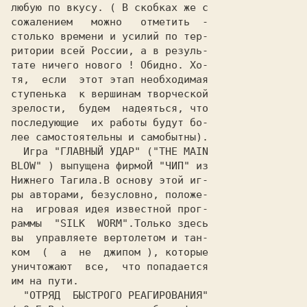
любую по вкусу. ( В скобках же с

сожалением   можно   отметить  -

столько времени и усилий по тер-

ритории всей России, а в резуль-

тате ничего нового ! Обидно. Хо-

тя,  если  этот этап необходимая

ступенька  к вершинам творческой

зрелости,  будем  надеяться, что

последующие  их работы будут бо-

лее самостоятельны и самобытны).

  Игра "
ГЛАВНЫЙ УДАР
" ("THE MAIN

BLOW" ) выпущена фирмоЙ "
ЧИП
" из

Нижнего Тагила.В основу этой иг-

ры авторами, безусловно, положе-

на  игровая идея известной прог-

раммы  "SILK  WORM".Только здесь

вы  управляете вертолетом и тан-

ком  (  а  не  джипом ), которые

уничтожают  все,  что попадается

им на пути.

  "
ОТРЯД  БЫСТРОГО РЕАГИРОВАНИЯ
"
