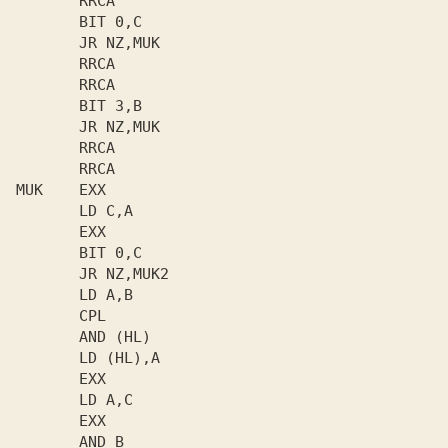
       RRCA

       BIT 0,C

       JR NZ,MUK

       RRCA

       RRCA

       BIT 3,B

       JR NZ,MUK

       RRCA

       RRCA

MUK    EXX

       LD C,A

       EXX

       BIT 0,C

       JR NZ,MUK2

       LD A,B

       CPL

       AND (HL)

       LD (HL),A

       EXX

       LD A,C

       EXX

       AND B
