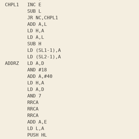
CHPL1   INC E

        SUB L

        JR NC,CHPL1

        ADD A,L

        LD H,A

        LD A,L

        SUB H

        LD (SL1-1),A

        LD (SL2-1),A

ADDRZ   LD A,D

        AND #18

        ADD A,#40

        LD H,A

        LD A,D

        AND 7

        RRCA

        RRCA

        RRCA

        ADD A,E

        LD L,A

        PUSH HL
