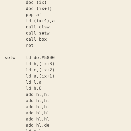
        dec (ix)

        dec (ix+1)

        pop af

        ld (ix+4),a

        call clsw

        call setw

        call box

        ret

setw    ld de,#5800

        ld b,(ix+3)

        ld c,(ix+2)

        ld a,(ix+1)

        ld l,a

        ld h,0

        add hl,hl

        add hl,hl

        add hl,hl

        add hl,hl

        add hl,hl

        add hl,de
