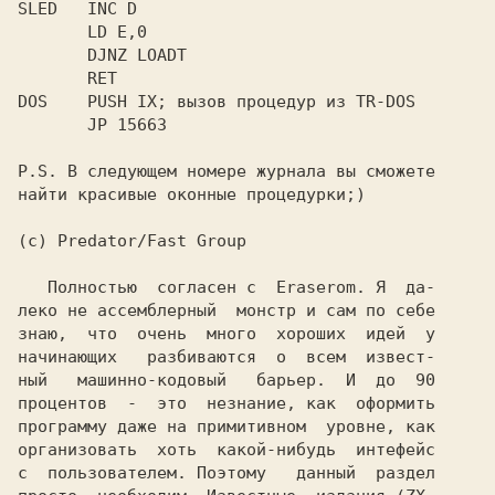
SLED   INC D

       LD E,0

       DJNZ LOADT

       RET

DOS    PUSH IX; вызов процедур из TR-DOS

       JP 15663

P.S. В следующем номере журнала вы сможете

найти красивые оконные процедурки;)

(c) Predator/Fast Group

   Полностью  согласен с  Eraserom. Я  да-

леко не ассемблерный  монстр и сам по себе

знаю,  что  очень  много  хороших  идей  у

начинающих   разбиваются  о  всем  извест-

ный   машинно-кодовый   барьер.  И  до  90

процентов  -  это  незнание, как  оформить

программу даже на примитивном  уровне, как

организовать  хоть  какой-нибудь  интефейс

с  пользователем. Поэтому   данный  раздел
