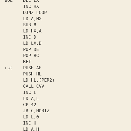
BOL    DEC LX

       INC HX

       DJNZ LOOP

       LD A,HX

       SUB 8

       LD HX,A

       INC D

       LD LX,D

       POP DE

       POP BC

       RET

rst    PUSH AF

       PUSH HL

       LD HL,(PER2)

       CALL CVV

       INC L

       LD A,L

       CP 42

       JR C,HORIZ

       LD L,0

       INC H

       LD A,H
