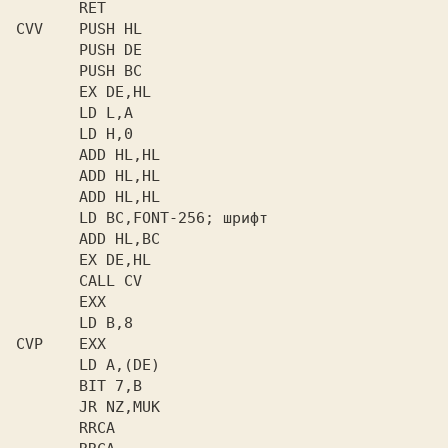
       RET

CVV    PUSH HL

       PUSH DE

       PUSH BC

       EX DE,HL

       LD L,A

       LD H,0

       ADD HL,HL

       ADD HL,HL

       ADD HL,HL

       LD BC,FONT-256; шрифт

       ADD HL,BC

       EX DE,HL

       CALL CV

       EXX

       LD B,8

CVP    EXX

       LD A,(DE)

       BIT 7,B

       JR NZ,MUK

       RRCA
