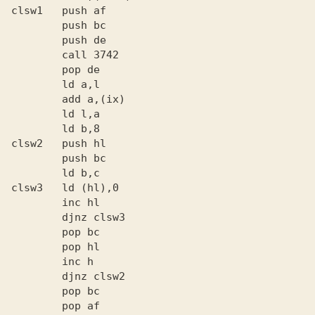
clsw1   push af

        push bc

        push de

        call 3742

        pop de

        ld a,l

        add a,(ix)

        ld l,a

        ld b,8

clsw2   push hl

        push bc

        ld b,c

clswЗ   ld (hl),0

        inc hl

        djnz clswЗ

        pop bc

        pop hl

        inc h

        djnz clsw2

        pop bc

        pop af
