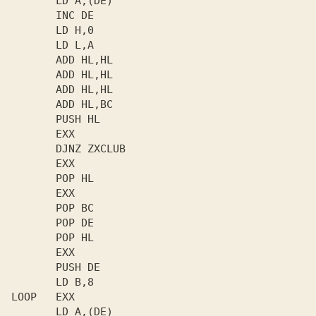
       LD A,(DE)

       INC DE

       LD H,0

       LD L,A

       ADD HL,HL

       ADD HL,HL

       ADD HL,HL

       ADD HL,BC

       PUSH HL

       EXX

       DJNZ ZXCLUB

       EXX

       POP HL

       EXX

       POP BC

       POP DE

       POP HL

       EXX

       PUSH DE

       LD B,8

LOOP   EXX

       LD A,(DE)
