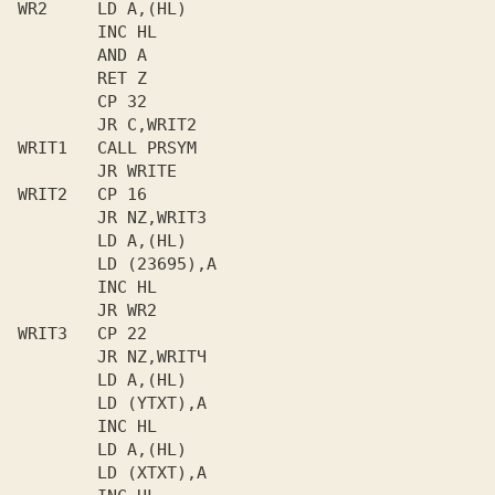
WR2     LD A,(HL)

        INC HL

        AND A

        RET Z

        CP 32

        JR C,WRIT2

WRIT1   CALL PRSYM

        JR WRITE

WRIT2   CP 16

        JR NZ,WRITЗ

        LD A,(HL)

        LD (23695),A

        INC HL

        JR WR2

WRITЗ   CP 22

        JR NZ,WRITЧ

        LD A,(HL)

        LD (YTXT),A

        INC HL

        LD A,(HL)

        LD (XTXT),A
