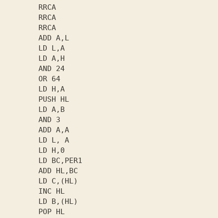
       RRCA

       RRCA

       RRCA

       ADD A,L

       LD L,A

       LD A,H

       AND 24

       OR 64

       LD H,A

       PUSH HL

       LD A,B

       AND 3

       ADD A,A

       LD L, A

       LD H,0

       LD BC,PER1

       ADD HL,BC

       LD C,(HL)

       INC HL

       LD B,(HL)

       POP HL
