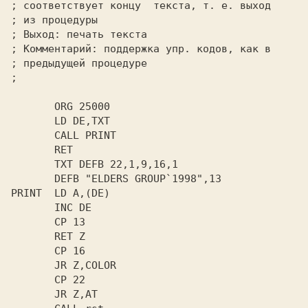
;
;
;
;
;
;
       ORG 25000

       LD DE,TXT

       CALL PRINT

       RET

       TXT DEFB 22,1,9,16,1

       DEFB "ELDERS GROUP`1998",13

PRINT  LD A,(DE)

       INC DE

       CP 13

       RET Z

       CP 16

       JR Z,COLOR

       CP 22

       JR Z,AT
