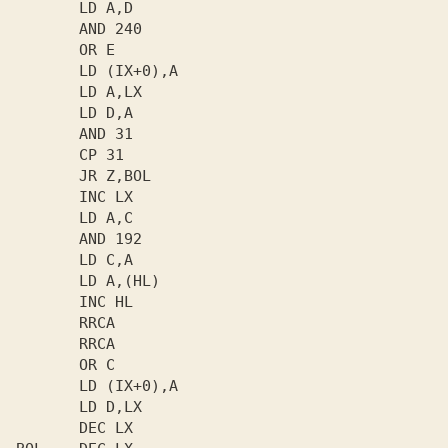
       LD A,D

       AND 240

       OR E

       LD (IX+0),A

       LD A,LX

       LD D,A

       AND 31

       CP 31

       JR Z,BOL

       INC LX

       LD A,C

       AND 192

       LD C,A

       LD A,(HL)

       INC HL

       RRCA

       RRCA

       OR C

       LD (IX+0),A

       LD D,LX

       DEC LX
