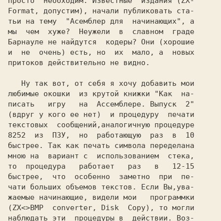
просто  необходим. Известные  издания (ZX-

Format, допустим), начали публиковать ста-

тьи на тему  "Асемблер для  начинающих", а

мы  чем  хуже?  Неужели  в  славном  граде

Барнауле не найдутся  кодеры? Они (хорошие

и  не  очень) есть, но  их  мало, а  новых

притоков действительно не видно.

   Ну так вот, от себя я хочу добавить мои

любимые окошки  из крутой книжки "Как  на-

писать   игру   на  Ассемблере. Выпуск  2"

(вдруг у кого ее нет)  и процедуру  печати

текстовых  сообщений,аналогичную процедуре

8252  из  ПЗУ,  но  работающую  раз  в  10

быстрее. Так как печать символа переделана

мною на  вариант с  использованием  стека,

то  процедура   работает   раз   в   12-15

быстрее,  что  особенно  заметно  при  пе-

чати больших объемов текстов. Если Вы,ува-

жаемые начинающие, видели мои   программки

(ZX<>BMP  converter, Disk  Copy), то могли

наблюдать эти  процедуры в  действии. Воз-
