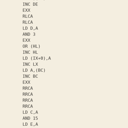
       INC DE

       EXX

       RLCA

       RLCA

       LD D,A

       AND 3

       EXX

       OR (HL)

       INC HL

       LD (IX+0),A

       INC LX

       LD A,(BC)

       INC BC

       EXX

       RRCA

       RRCA

       RRCA

       RRCA

       LD C,A

       AND 15

       LD E,A
