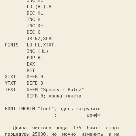
        INC HL

        LD (HL),A

        DEC HL

        INC H

        INC DE

        DEC C

        JR NZ,SCRL

FINIS   LD HL,XTXT

        INC (HL)

        POP HL

        EXX

        RET

XTXT    DEFB 0

YTXT    DEFB 0

TEXT    DEFM "Speccy - Rulez"

        DEFB 0; конец текста

FONT INCBIN "font"; здесь загрузить

                  ;           шрифт

   Длина  чистого  кода  175  байт;  старт

процедуры 25000, но  можно  изменить  и на
