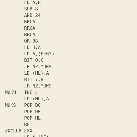
       LD A,H

       SUB 8

       AND 24

       RRCA

       RRCA

       RRCA

       OR 88

       LD H,A

       LD A,(PERЗ)

       BIT 0,C

       JR NZ,MUKЧ

       LD (HL),A

       BIT 7,B

       JR NZ,MUKS

MUKЧ   INC L

       LD (HL),A

MUKS   POP BC

       POP DE

       POP HL

       RET

ZXCLUB EXX
