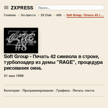
ZXPRESS
Поиск
→
→
→
→
Главная
Эл.пресса
ZX Club
#08
Soft Group - Печать 42 символа в строке, турболоадер из демы "RAGE", процедура рисования окна.
Soft Group
- Печать 42 символа в строке,
турболоадер из демы "RAGE", процедура
рисования окна.
31 мая 1998
Категории
→
Программирование
→
Графика
→
Печать текста