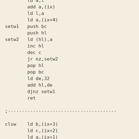
        ld a,l

        add a,(ix)

        ld l,a

        ld a,(ix+4)

setw1   push bc

        push hl

setw2   ld (hl),a

        inc hl

        dec c

        jr nz,setw2

        pop hl

        pop bc

        ld de,32

        add hl,de

        djnz setw1

        ret

;---------------------------------------

clsw    ld b,(ix+3)

        ld c,(ix+2)

        ld a,(ix+1)
