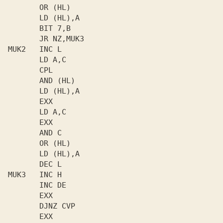
       OR (HL)

       LD (HL),A

       BIT 7,B

       JR NZ,MUKЗ

MUK2   INC L

       LD A,C

       CPL

       AND (HL)

       LD (HL),A

       EXX

       LD A,C

       EXX

       AND C

       OR (HL)

       LD (HL),A

       DEC L

MUKЗ   INC H

       INC DE

       EXX

       DJNZ CVP

       EXX
