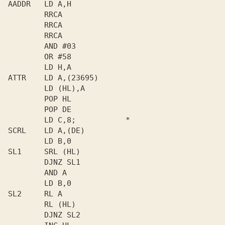
AADDR   LD A,H

        RRCA

        RRCA

        RRCA

        AND #03

        OR #58

        LD H,A

ATTR    LD A,(23695)

        LD (HL),A

        POP HL

        POP DE

        LD C,8;           *

SCRL    LD A,(DE)

        LD B,0

SL1     SRL (HL)

        DJNZ SL1

        AND A

        LD B,0

SL2     RL A

        RL (HL)

        DJNZ SL2
