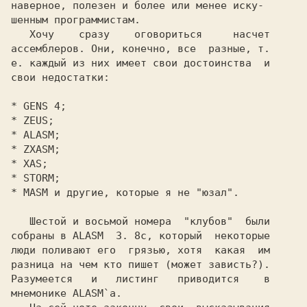
наверное, полезен и более или менее иску-

шенным программистам.

   Хочу    сразу    оговориться     насчет

ассемблеров. Они, конечно, все  разные, т.

е. каждый из них имеет свои достоинства  и

свои недостатки:

*
*
*
*
*
*
*
   Шестой и восьмой номера  "клубов"  были

собраны в ALASM  3. 8c, который  некоторые

люди поливают его  грязью, хотя  какая  им

разница на чем кто пишет (может зависть?).

Разумеется   и   листинг   приводится    в

мнемонике ALASM`а.
