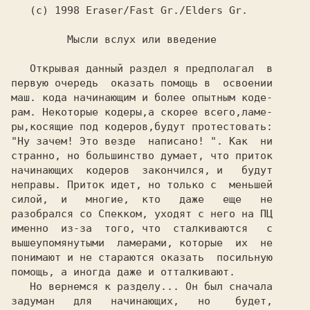
   (c) 1998 Eraser/Fast Gr./Elders Gr.

   Открывая данный раздел я предполагал  в

первую очередь  оказать помощь в  освоении

маш. кода начинающим и более опытным коде-

рам. Некоторые кодеры,а скорее всего,ламе-

ры,косящие под кодеров,будут протестовать:

"Ну зачем! Это везде  написано! ". Как  ни

странно, но большинство думает, что приток

начинающих  кодеров  закончился, и   будут

неправы. Приток идет, но только с  меньшей

силой,  и   многие,  кто   даже   еще   не

разобрался со Спекком, уходят с него на ПЦ

именно  из-за  того, что  сталкиваются   с

вышеупомянутыми  ламерами, которые  их  не

понимают и не стараются оказать  посильную

помощь, а иногда даже и отталкивают.

   Но вернемся к разделу... Он был сначала

задуман   для   начинающих,   но    будет,
