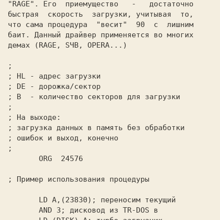
"RAGE". Его  приемущество   -   достаточно

быстрая  скорость  загрузки, учитывая  то,

что сама процедура  "весит"  90  с  лишним

баит. Данный драйвер применяется во многих

демах (RAGE, SЧB, OPERA...)

;
;
;
;
;
;
;
;
;
       ORG  24576

; Пример использования процедуры

       LD A,(23830); переносим текущий

       AND 3; дисковод из TR-DOS в
