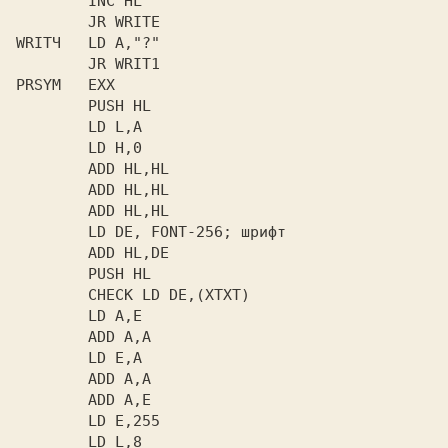
        INC HL

        JR WRITE

WRITЧ   LD A,"?"

        JR WRIT1

PRSYM   EXX

        PUSH HL

        LD L,A

        LD H,0

        ADD HL,HL

        ADD HL,HL

        ADD HL,HL

        LD DE, FONT-256; шрифт

        ADD HL,DE

        PUSH HL

        CHECK LD DE,(XTXT)

        LD A,E

        ADD A,A

        LD E,A

        ADD A,A

        ADD A,E

        LD E,255

        LD L,8
