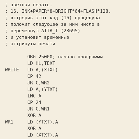
;
;
;
;
;
;
;
        ORG 25000; начало программы

        LD HL,TEXT

WRITE   LD A,(XTXT)

        CP 42

        JR C,WR2

        LD A,(YTXT)

        INC A

        CP 24

        JR C,WR1

        XOR A

WR1     LD (YTXT),A

        XOR A

        LD (XTXT),A
