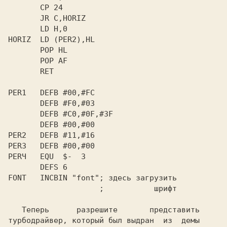
       CP 24

       JR C,HORIZ

       LD H,0

HORIZ  LD (PER2),HL

       POP HL

       POP AF

       RET

PER1   DEFB #00,#FC

       DEFB #F0,#03

       DEFB #C0,#0F,#3F

       DEFB #00,#00

PER2   DEFB #11,#16

PERЗ   DEFB #00,#00

PERЧ   EQU  $-  3

       DEFS 6

FONT   INCBIN "font"; здесь загрузить

                    ;           шрифт

   Теперь      разрешите       представить

турбодрайвер, который был выдран  из  демы
