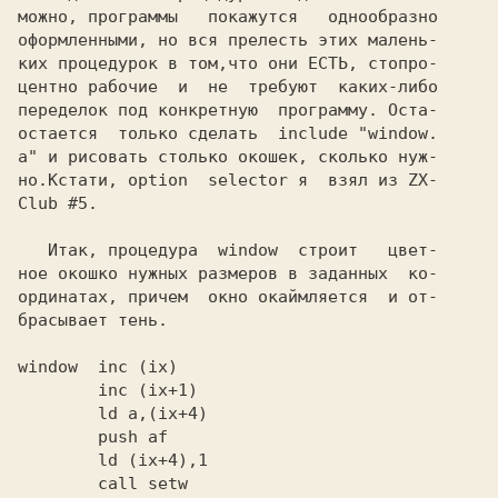
можно, программы   покажутся   однообразно

оформленными, но вся прелесть этих малень-

ких процедурок в том,что они ЕСТЬ, стопро-

центно рабочие  и  не  требуют  каких-либо

переделок под конкретную  программу. Оста-

остается  только сделать  include "window.

a" и рисовать столько окошек, сколько нуж-

но.Кстати, option  selector я  взял из ZX-

Club #5.

   Итак, процедура  window  строит   цвет-

ное окошко нужных размеров в заданных  ко-

ординатах, причем  окно окаймляется  и от-

брасывает тень.

window  inc (ix)

        inc (ix+1)

        ld a,(ix+4)

        push af

        ld (ix+4),1

        call setw
