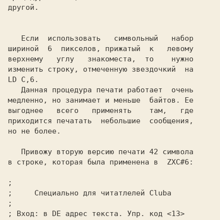
другой.

   Если  использовать   символьный   набор

шириной  6  пикселов, прижатый  к   левому

верхнему   углу   знакоместа,  то    нужно

изменить строку, отмеченную звездочкий  на

LD C,6.

   Данная процедура печати работает  очень

медленно, но занимает и меньше  байтов. Ее

выгоднее   всего   применять    там,   где

приходится печатать  небольшие  сообщения,

но не более.

   Привожу вторую версию печати 42 символа

в строке, которая была применена в  ZXC#6:

;
;
;
;