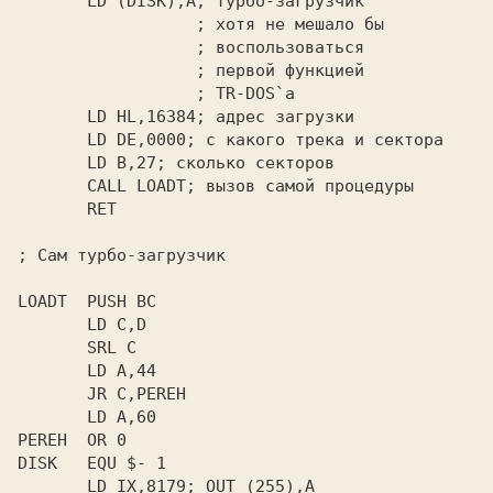
       LD (DISK),A; турбо-загрузчик

                  ; хотя не мешало бы

                  ; воспользоваться

                  ; первой функцией

                  ; TR-DOS`а

       LD HL,16384; адрес загрузки

       LD DE,0000; с какого трека и сектора

       LD B,27; сколько секторов

       CALL LOADT; вызов самой процедуры

       RET

; Сам турбо-загрузчик

LOADT  PUSH BC

       LD C,D

       SRL C

       LD A,44

       JR C,PEREH

       LD A,60

PEREH  OR 0

DISK   EQU $- 1

       LD IX,8179; OUT (255),A
