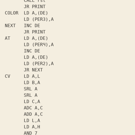
       CALL rst

       JR PRINT

COLOR  LD A,(DE)

       LD (PERЗ),A

NEXT   INC DE

       JR PRINT

AT     LD A,(DE)

       LD (PERЧ),A

       INC DE

       LD A,(DE)

       LD (PER2),A

       JR NEXT

CV     LD A,L

       LD B,A

       SRL A

       SRL A

       LD C,A

       ADC A,C

       ADD A,C

       LD L,A

       LD A,H

       AND 7
