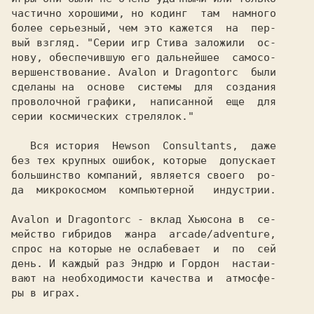
частично хорошими, но кодинг  там  намного

более серьезный, чем это кажется  на  пер-

вый взгляд. 
"Серии игр Стива заложили  ос-

нову, обеспечившую его дальнейшее  самосо-

вершенствование. Avalon и Dragontorc  были

сделаны на  основе  системы  для  создания

проволочной графики,  написанной  еще  для

серии космических стрелялок."

   Вся история  
Hewson  Consultants,  
даже

без тех крупных ошибок, которыe  допускает

большинство компаний, является своего  ро-

да  микрокосмом  компьютерной   индустрии.

Avalon 
и 
Dragontorc 
- вклад 
Хьюсона 
в  се-

мейство гибридов  жанра  аrcade/adventure,

спрос на которые не ослабевает  и  по  сей

день. И каждый раз 
Эндрю 
и 
Гордон  
настаи-

вают на необходимости качества и  атмосфе-

ры в играх.
