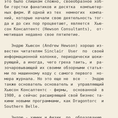
это было слишком сложно, своеобразное хоб-

би горстки фанатиков и десятка  компьютер-

ных фирм. И одной из тех  немногих  компа-

ний, которые начали свою деятельность тог-

да и до сих пор процветают, является  
Хью-

сон Консалтентс (Hewson Consultants),  
от-

метившая недавно свое пятилетие.

Эндрю Хьюсон (Andrew Hewson) 
хорошо из-

вестен читателям 
Sinclair  User  
по  своей

информационной колонке, периодически шоки-

рующей, а иногда, чего греха таить, и  ра-

зочаровывающей их своими обзорными статья-

ми по машинному коду с самого первого  но-

мера журнала. Hо это еще не  все  -  
Хьюсон Консалтентс
 - фирмы,  основанной  в

1980, а сейчас расширяющей свой бизнес та-

кими новыми программами, как 
Dragontorc  
Southern Belle.

   Эндрю 
- химик и физик  по  образованию,
