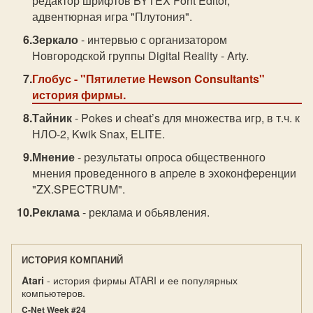
редактор шрифтов BYTEX Font Editor,
адвентюрная игра "Плутония".
Зеркало
- интервью с организатором
Новгородской группы Digital Reality - Arty.
Глобус
- "Пятилетие Hewson Consultants"
история фирмы.
Тайник
- Pokes и cheat’s для множества игр, в т.ч. к
НЛО-2, Kwik Snax, ELITE.
Мнение
- результаты опроса общественного
мнения пpоведенного в апpеле в эхоконфеpенции
"ZX.SPECTRUM".
Реклама
- реклама и обьявления.
ИСТОРИЯ КОМПАНИЙ
Atari
- история фирмы ATARI и ее популярных
компьютеров.
C-Net Week #24