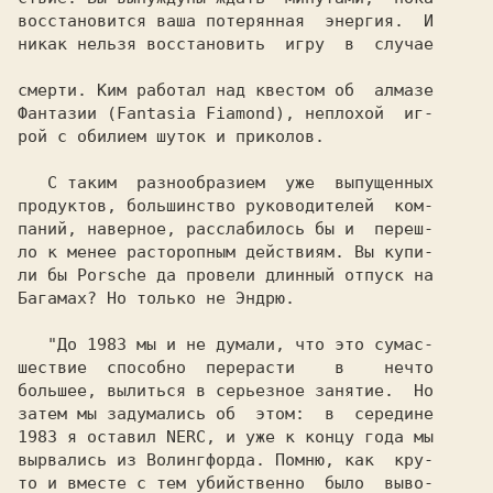
восстановится ваша потерянная  энергия.  И

никак нельзя восстановить  игру  в  случае

смерти. Ким 
работал над квестом об  алмазе

Фантазии 
(Fantasia Fiamond), 
неплохой  иг-

рой с обилием шуток и приколов.

   С таким  разнообразием  уже  выпущенных

продуктов, большинство руководителей  ком-

паний, наверное, расслабилось бы и  переш-

ло к менее расторопным действиям. Вы купи-

ли бы Porsche да провели длинный отпуск на

Багамах? Hо только не 
Эндрю.

   "До 1983 мы и не думали, что это сумас-

шествие  способно  перерасти    в    нечто

большее, вылиться в серьезное занятие.  Hо

затем мы задумались об  этом:  в  середине

1983 я оставил NERC, и уже к концу года мы

вырвались из Волингфорда. Помню, как  кру-

то и вместе с тем убийственно  было  выво-
