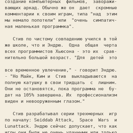
создание компьютерных  фильмов,  заворажи-

вающих аркад. Обычно же он  дает  скромные

комментарии к своим играм, типа "над  этим

мы немало попотели" или  "очень  симпатич-

ная маленькая программка".

   Стив 
по чистому совпадению учился в той

же школе, что и 
Эндрю.  
Одна  общая  черта

всех программистов 
Хьюсона 
- это их  срав-

нительно большой возраст. 
"Для  детей  это

все временное увлечение," 
- говорит 
- "Hо Майк, Ким и  Стив  выкладываются  на

полную катушку в свои тридцать  с  лишним.

Они не остановятся, пока программа не  бу-

дет на 105% завершена. Их  профессионализм

виден и невооруженным глазом."

   Стив 
разрабатывал серии трехмерных  игр

по началу: 
Seiddab Attack,  
Space  
Wars  
Lunattack. 
Эндрю 
сейчас допускает, что как

игры они были не очень удачными или только
