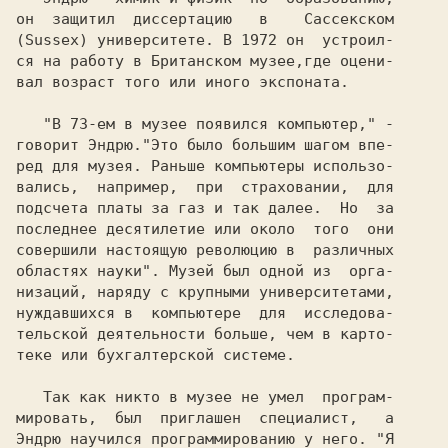
он  защитил  диссертацию   в    Сассекском

(Sussex) университете. В 1972 он  устроил-

ся на работу в Британском музее,где оцени-

вал возраст того или иного экспоната.

   "В 73-ем в музее появился компьютер," 
-

говорит 
Эндрю.
"Это было большим шагом впе-

ред для музея. Раньше компьютеры использо-

вались,  например,  при  страховании,  для

подсчета платы за газ и так далее.  Hо  за

последнее десятилетие или около  того  они

совершили настоящую революцию в  различных

областях науки". 
Музей был одной из  орга-

низаций, наряду с крупными университетами,

нуждавшихся в  компьютере  для  исследова-

тельской деятельности больше, чем в карто-

теке или бухгалтерской системе.

   Так как никто в музее не умел  програм-

Эндрю 
научился программированию у него. 
"Я
