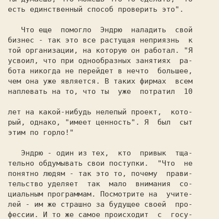
есть единственный способ проверить это".

   Что еще  помогло  
Эндрю  
наладить  свой

бизнес - так это все растущая неприязнь  к

той организации, на которую он работал. 
"Я

усвоил, что при однообразных занятиях  ра-

бота никогда не перейдет в нечто  большее,

чем она уже является. В таких фирмах  всем

наплевать на то, что ты  уже  потратил  10

лет на какой-нибудь нелепый проект,  кото-

рый, однако, "имеет ценность". Я  был  сыт

этим по горло!"

   Эндрю 
- один из тех,  кто  привык  тща-

тельно обдумывать свои поступки.  
"Что  не

понятно людям - так это то, почему  прави-

тельство уделяет  так  мало  внимания  со-

циальным программам. Посмотрите на  учите-

лей - им же страшно за будущее своей  про-

фессии. И то же самое происходит  с  госу-
