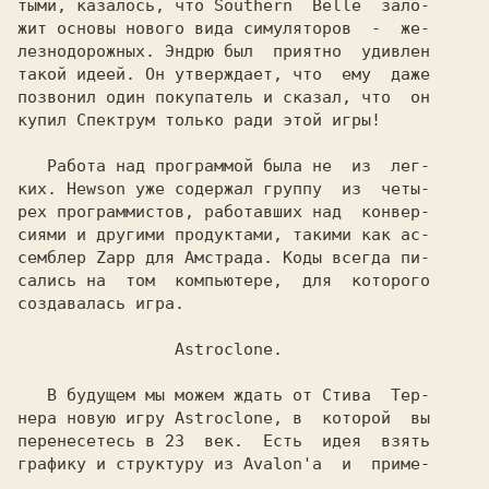
тыми, казалось, что 
Southern  Belle  
зало-

жит основы нового вида симуляторов  -  же-

лезнодорожных. 
Эндрю 
был  приятно  удивлен

такой идеей. Он утверждает, что  ему  даже

позвонил один покупатель и сказал, что  он

купил 
Спектрум 
только ради этой игры!

   Работа над программой была не  из  лег-

ких. 
Hewson 
уже содержал группу  из  четы-

рех программистов, работавших над  конвер-

сиями и другими продуктами, такими как ас-

семблер 
Zapp 
для 
Амстрада. 
Коды всегда пи-

сались на  том  компьютере,  для  которого

создавалась игра.

                Astroclone.

   В будущем мы можем ждать от 
Стива  Тер-

нера 
новую игру 
Astroclone, 
в  которой  вы

перенесетесь в 23  век.  Есть  идея  взять

графику и структуру из 
Avalon'a  
и  приме-
