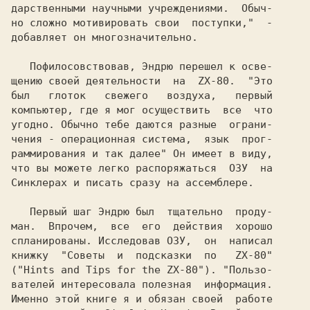
дарственными научными учреждениями.  Обыч-

но сложно мотивировать свои  поступки,"  
-

добавляет он многозначительно.

   Пофилосовствовав, 
Эндрю 
перешел к осве-

щению своей деятельности  на  
ZX-80.  
"Это

был   глоток   свежего   воздуха,   первый

компьютер, где я мог осуществить  все  что

угодно. Обычно тебе даются разные  ограни-

чения - операционная система,  язык  прог-

раммирования и так далее" 
Он имеет в виду,

Синклерах 
и писать сразу на ассемблере.

   Первый шаг 
Эндрю 
был  тщательно  проду-

ман.  Впрочем,  все  его  действия  хорошо

спланированы. Исследовав ОЗУ,  он  написал

книжку  
"Советы  и  подсказки  по   ZX-80"

("Hints and Tips for the ZX-80"). "Пользо-

вателей интересовала полезная  информация.

Именно этой книге я и обязан своей  работе
