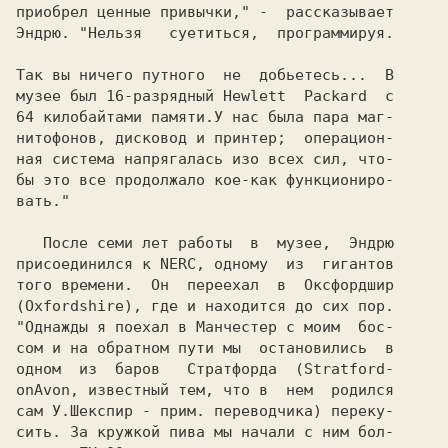
приобрел ценные привычки," 
Эндрю. 
"Hельзя   суетиться,  программируя.

Так вы ничего путного  не  добьетесь...  В

музее был 16-разрядный Hewlett  Packard  с

64 килобайтами памяти.У нас была пара маг-

нитофонов, дисковод и принтер;  операцион-

ная система напрягалась изо всех сил, что-

бы это все продолжало кое-как функциониро-

вать."

   После семи лет работы  в  музее,  
присоединился к 
NERC, 
одному  из  гигантов

того времени.  Он  переехал  в  Оксфордшир

"Однажды я поехал в Манчестер с моим  бос-

сом и на обратном пути мы  остановились  в

одном  из  баров   Стратфорда  
(Stratford-

onAvon, известный тем, что в  нем  родился

сам У.Шекспир - прим. переводчика) 
переку-

сить. За кружкой пива мы начали с ним бол-
