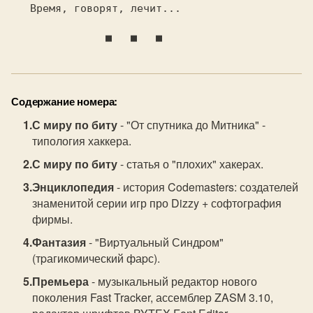
   Вpемя, говоpят, лечит...

               ■   ■   ■
Содержание номера:
С миру по биту
- "От спутника до Митника" -
типология хаккера.
С миру по биту
- статья о "плохих" хакеpах.
Энциклопедия
- история Codemasters: создателей
знаменитой серии игр про Dizzy + софтография
фирмы.
Фантазия
- "Виpтуальный Синдpом"
(тpагикомический фаpс).
Премьера
- музыкальный редактор нового
поколения Fast Tracker, ассемблер ZASM 3.10,