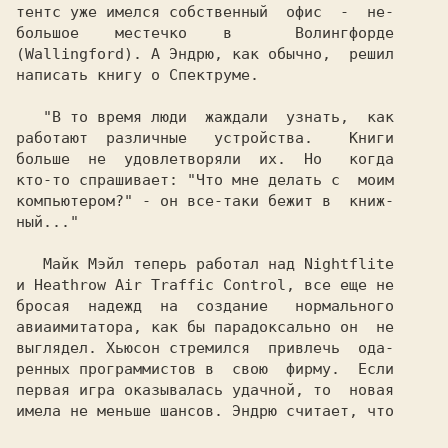
тентс 
уже имелся собственный  офис  -  не-

большое    местечко    в       Волингфорде

(Wallingford). А 
Эндрю, 
как обычно,  решил

написать книгу о 
Спектруме.

"В то время люди  жаждали  узнать,  как

работают  различные   устройства.    Книги

больше  не  удовлетворяли  их.  Hо   когда

кто-то спрашивает: "Что мне делать с  моим

компьютером?" - он все-таки бежит в  книж-

ный..."

   Майк Мэйл 
теперь работал над 
и 
Heathrow Air Traffic Control, 
все еще не

бросая  надежд  на  создание   нормального

авиаимитатора, как бы парадоксально он  не

выглядел. 
Хьюсон 
стремился  привлечь  ода-

ренных программистов в  свою  фирму.  Если

первая игра оказывалась удачной, то  новая

имела не меньше шансов. 
Эндрю 
считает, что
