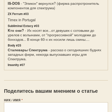
IS-DOS
- "Эликон" вернулся? (фирма распротронитель
компонентов для спектрума)
ZX Ferrum #03
Timex in Portugal
Subliminal Extacy #03
Kто они?
- Их носят все...от девушек с сотовыми до
урелов с волынами, от "прогрессивной" молодежи до
бонхэдов... В конце 60-х их носили лишь скины....
Body #25
Сталевары Спектрума
- рассказ о сегодняшних буднях
западных фирм, некогда выпускавших игры для
Спектрума.
Insanity #07
Поделитесь вашим мнением о статье
НИК / ИМЯ
*