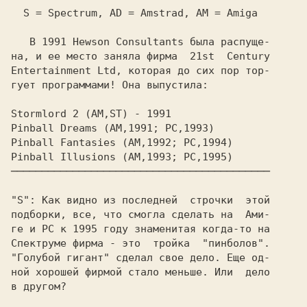
  S = Spectrum, AD = Amstrad, AM = Amiga

   В 1991 
Hewson Consultants 
была распуще-

на, и ее место заняла фирма  
21st  Century

Entertainment Ltd, 
которая до сих пор тор-

гует программами! Она выпустила:

Stormlord 2 
Pinball Dreams 
Pinball Fantasies 
Pinball Illusions 
──────────────────────────────────────────

"S": 
Как видно из последней  стpочки  этой

подбоpки, все, что смогла сделать на  
Ами-

ге 
и 
PC 
Спектpуме 
фиpма - это  тpойка  "пинболов".

"Голубой гигант" сделал свое дело. Еще од-

ной хоpошей фиpмой стало меньше. Или  дело

в дpугом?
