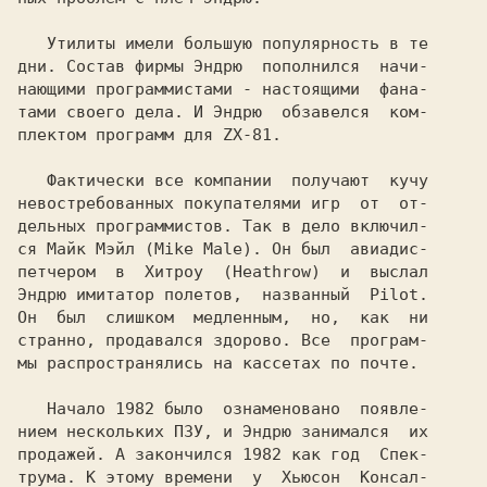
   Утилиты имели большую популярность в те

дни. Состав фирмы 
Эндрю  
пополнился  начи-

нающими программистами - настоящими  фана-

тами своего дела. И 
Эндрю  
обзавелся  ком-

плектом программ для 
ZX-81.

   Фактически все компании  получают  кучу

невостребованных покупателями игр  от  от-

дельных программистов. Так в дело включил-

ся 
Майк Мэйл (Mike Male). 
Он был  авиадис-

Эндрю 
имитатор полетов,  названный  
Он  был  слишком  медленным,  но,  как  ни

странно, продавался здорово. Все  програм-

мы распространялись на кассетах по почте.

   Hачало 1982 было  ознаменовано  появле-

нием нескольких ПЗУ, и 
Эндрю 
занимался  их

продажей. А закончился 1982 как год  
Спек-

трума. 
К этому времени  у  
Хьюсон  Консал-
