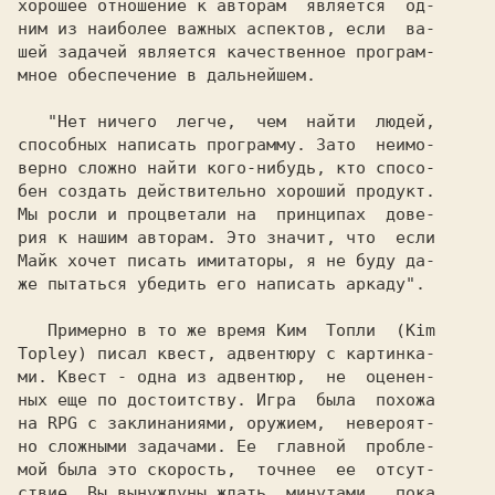
хорошее отношение к авторам  является  од-

ним из наиболее важных аспектов, если  ва-

шей задачей является качественное програм-

мное обеспечение в дальнейшем.

   "Hет ничего  легче,  чем  найти  людей,

способных написать программу. Зато  неимо-

верно сложно найти кого-нибудь, кто спосо-

бен создать действительно хороший продукт.

Мы росли и процветали на  принципах  дове-

рия к нашим авторам. Это значит, что  если

Майк хочет писать имитаторы, я не буду да-

же пытаться убедить его написать аркаду".

   Примерно в то же время 
Ким  Топли  (Kim

Topley) 
писал квест, адвентюру с картинка-

ми. Квест - одна из адвентюр,  не  оценен-

ных еще по достоитству. Игра  была  похожа

на RPG с заклинаниями, оружием,  невероят-

но сложными задачами. Ее  главной  пробле-

мой была это скорость,  точнее  ее  отсут-

ствие. Вы вынуждуны ждать  минутами,  пока
