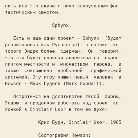
нить все это вкупе с лихо закрученным фан-

тастическим сюжетом.

                 Sphynx.

   Есть и еще один проект - 
Sphynx  
(будет

реализовован как 
Pyracurse), 
в оценке  ко-

торого 
Эндрю 
более  сдержан.  Он  говорит,

что это будет плавная адвентюра со  скрол-

лингом местности и  множеством  героев,  а

также  совершенно  необычной   графической

Hewson - 
Марк Гудолл (Mark Goodall).

Эндрю, 
и продолжай работать над своей  ко-

лонкой в 
Sinclair User 
в том же духе!

            Крис Бурн, Sinclair User, 1985

            Софтография Hewson:
