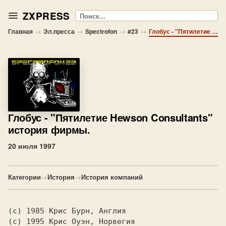
ZXPRESS
Поиск
→
→
→
→
Главная
Эл.пресса
Spectrofon
#23
Глобус - "Пятилетие Hewson Consultants" история фирмы.
Глобус
- "Пятилетие Hewson Consultants"
история фирмы.
20 июля 1997
Категории
→
История
→
История компаний