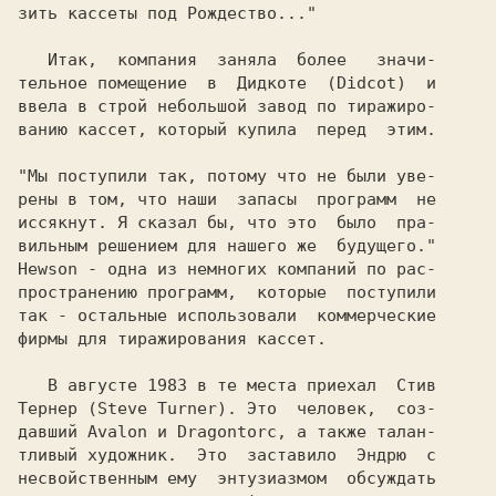
зить кассеты под Рождество..."

   Итак,  компания  заняла  более   значи-

тельное помещение  в  Дидкоте  (Didcot)  и

ввела в строй небольшой завод по тиражиро-

ванию кассет, который купила  перед  этим.

"Мы поступили так, потому что не были уве-

рены в том, что наши  запасы  программ  не

иссякнут. Я сказал бы, что это  было  пра-

Hewson
 - одна из немногих компаний по рас-

пространению программ,  которые  поступили

так - остальные использовали  коммерческие

фирмы для тиражирования кассет.

   В августе 1983 в те места приехал  
Стив

Тернер (Steve Turner). 
Это  человек,  соз-

давший 
Avalon 
и 
Dragontorc, 
а также талан-

тливый художник.  Это  заставило  
Эндрю  
с

несвойственным ему  энтузиазмом  обсуждать
