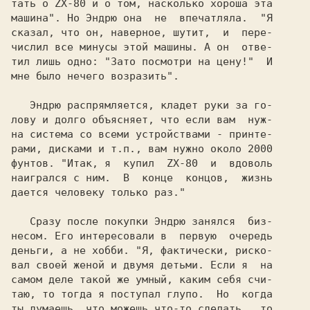
тать о ZX-80 и о том, насколько хороша эта

машина". 
Hо 
Эндрю 
она  не  впечатляла.  
"Я

сказал, что он, наверное, шутит,  и  пере-

числил все минусы этой машины. А он  отве-

тил лишь одно: "Зато посмотри на цену!"  И

мне было нечего возразить".

   Эндрю 
распрямляется, кладет руки за го-

лову и долго объясняет, что если вам  нуж-

на система со всеми устройствами - принте-

рами, дисками и т.п., вам нужно около 2000

фунтов. 
"Итак, я  купил  ZX-80  и  вдоволь

наигрался с ним.  В  конце  концов,  жизнь

дается человеку только раз."

   Сразу после покупки 
Эндрю 
занялся  биз-

несом. Его интересовали в  первую  очередь

деньги, а не хобби. 
"Я, фактически, риско-

вал своей женой и двумя детьми. Если я  на

самом деле такой же умный, каким себя счи-

таю, то тогда я поступал глупо.  Hо  когда

ты думаешь, что можешь что-то сделать,  то
