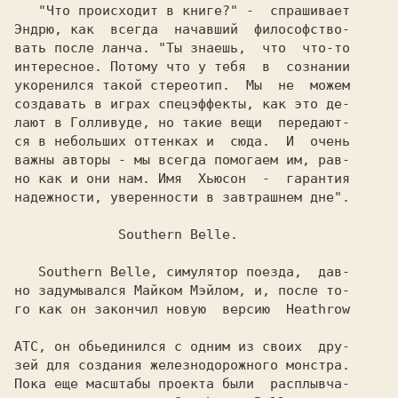
   "Что происходит в книге?" 
Эндрю, 
как  всегда  начавший  философство-

вать после ланча. 
"Ты знаешь,  что  что-то

интересное. Потому что у тебя  в  сознании

укоренился такой стереотип.  Мы  не  можем

создавать в играх спецэффекты, как это де-

лают в Голливуде, но такие вещи  передают-

ся в небольших оттенках и  сюда.  И  очень

важны авторы - мы всегда помогаем им, рав-

но как и они нам. Имя  Хьюсон  -  гарантия

надежности, уверенности в завтрашнем дне".

             Southern Belle.

   Southern Belle, 
симулятор поезда,  дав-

но задумывался Майком Мэйлом, 
и, после то-

го как он закончил новую  версию  
Heathrow

ATC, 
он обьединился с одним из своих  дру-

зей для создания железнодорожного монстра.

Пока еще масштабы проекта были  расплывча-
