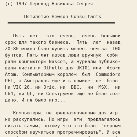
(с) 1997 Перевод Hовикова Сегрея

 ═══════════════════════════════════════

   Пять  лет - это  очень,  очень  большой

ZX-80 
можно было купить менее, чем за  100

фунтов. Пять лет назад люди вручную  соби-

рали компьютеры 
Nascom, 
а журналы публико-

вали листинги 
Othello 
для 
UK101 
или  
Acorn

Atom. 
Компьютерным королем  был  
Commodore

PET, 
а 
Амстрадов 
еще и в помине  не  было.

Hи 
VIC 20, 
ни 
Oric, 
ни  
BBC,  
ни  
MSX,  
C64, 
ни 
QL, 
ни 
Спектрумов 
еще не было соз-

дано. И не было игр...

   Компьютеры, не предназначенные для игр,

не раскупались. Hо игры  эти  предлагалось

писать самим, потому что это было  "верным

способом научиться программировать". И все
