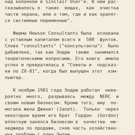
над колонкой в Sinclair User'е. В ней рас-

сказывалось о  таких  вещах,  как  очистка

части экрана, или о том, где и как хранят-

ся системные переменные".

   Фирма 
Hewson Consultants 
была  основана

с уставным капиталом всего в  500  фунтов.

Слово "consultants" ("консультанты")  было

дабавлено, так как 
Эндрю  
также  занимался

теоретическими вопросами. Его книга  имела

успех и превратилась в 
"Советы и  подсказ-

ки по ZX-81", 
когда был выпущен этот  ком-

пьютер.

   К ноябрю 1981 года 
Эндрю 
работал  неве-

роятно  много,  разрываясь  между  
NERC  
и

своим новым бизнесом. Кроме того, ему  по-

могала жена 
Дженет (Janet).  
Только  через

некоторое время его брат  
вплотную занялся бизнесом в  качестве  ме-

неджера по продаже, сняв часть хозяйствен-

ных проблем с плеч 
Эндрю.
