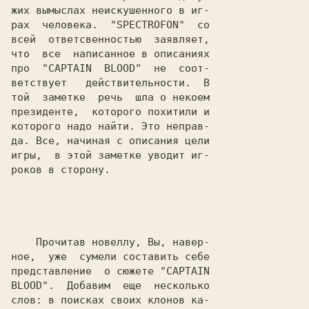
жих вымыслах неискушенного в иг-

рах  человека.  "
S
P
E
C
T
R
O
F
O
N
"  со

всей  ответсвенностью  заявляет,

что  все  написанное в описаниях

про  "
CAPTAIN  BLOOD
"  не  соот-

ветствует   действительности.  В

той  заметке  речь  шла о некоем

президенте,  которого похитили и

которого надо найти. Это неправ-

да. Все, начиная с описания цели

игры,  в этой заметке уводит иг-

роков в сторону.

    Прочитав новеллу, Вы, навер-

ное,  уже  сумели составить себе

представление  о сюжете "
CAPTAIN

BLOOD
".  Добавим  еще  несколько

слов: в поисках своих клонов ка-
