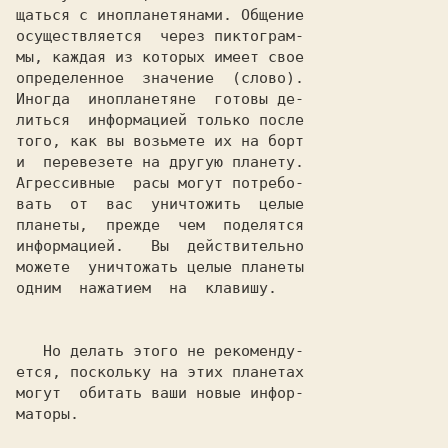
щаться с инопланетянами. Общение

осуществляется  через пиктограм-

мы, каждая из которых имеет свое

определенное  значение  (слово).

Иногда  инопланетяне  готовы де-

литься  информацией только после

того, как вы возьмете их на борт

и  перевезете на другую планету.

Агрессивные  расы могут потребо-

вать  от  вас  уничтожить  целые

планеты,  прежде  чем  поделятся

информацией.   Вы  действительно

можете  уничтожать целые планеты

одним  нажатием  на  клавишу.

   Но делать этого не рекоменду-

ется, поскольку на этих планетах

могут  обитать ваши новые инфор-

маторы.
