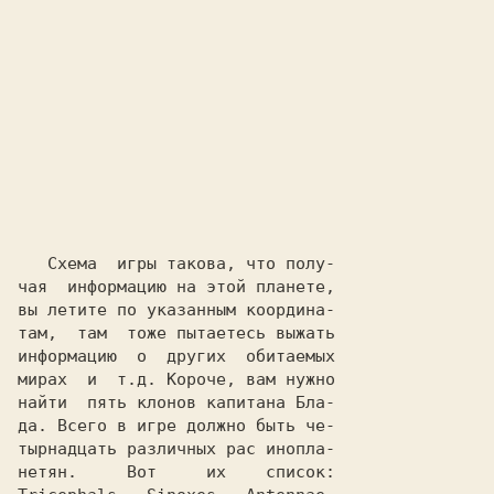
   Схема  игры такова, что полу-

чая  информацию на этой планете,

вы летите по указанным координа-

там,  там  тоже пытаетесь выжать

информацию  о  других  обитаемых

мирах  и  т.д. Короче, вам нужно

найти  пять клонов капитана Бла-

да. Всего в игре должно быть че-

тырнадцать различных рас инопла-
