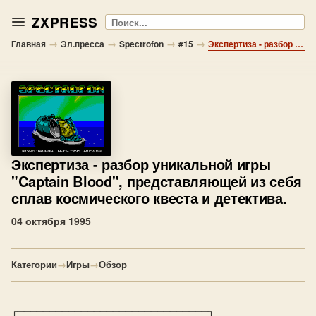
ZXPRESS
Поиск
→
→
→
→
Главная
Эл.пресса
Spectrofon
#15
Экспертиза - разбор уникальной игры "Captain Blood", представляющей из себя сплав космического квеста и детектива.
Экспертиза
- разбор уникальной игры
"Captain Blood", представляющей из себя
сплав космического квеста и детектива.
04 октября 1995
Категории
→
Игры
→
Обзор
┌──────────────────────────────┐
