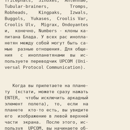
Tricephals
,  
Sinoxes
,  
Antennae
Tubular-brainers
,        
Tromps
Robheads
,    
Kingpaks
,   
Izwals
Buggols
,  
Yukases
,  
Croolis Var
Croolis Ulv
,  
Migrax
, 
Ondoyantes
и,  конечно, 
Numbers
 - клоны ка-

питана Блада. У всех рас инопла-

нетян между собой могут быть са-

мые  разные отношения. Для обще-

ния   с  инопланетянами  вы  ис-

пользуете переводчик 
UPCOM
 (
Uni-

versal Protocol Communication
).

   Когда вы прилетаете на плане-

ENTER
,  чтобы исключить аркадный

элемент  полета),  то,  если  на

планете  кто-то есть, вы увидите

его  изображение в левой верхней

части  экрана.  После этого, ис-

пользуя  
UPCOM
, вы начинаете об-
