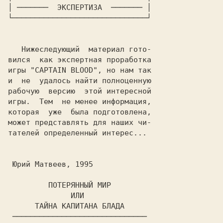
│
 ─────── 
 ЭКСПЕРТИЗА 
 ─────── 
│

└──────────────────────────────┘
   Нижеследующий  материал гото-

вился  как экспертная проработка

игры "
CAPTAIN BLOOD
", но нам так

и  не  удалось найти полноценную

рабочую  версию  этой интересной

игры.  Тем  не менее информация,

которая  уже  была подготовлена,

может представлять для наших чи-

тателей определенный интерес...

         ПОТЕРЯННЫЙ МИР

              ИЛИ

      ТАЙНА КАПИТАНА БЛАДА