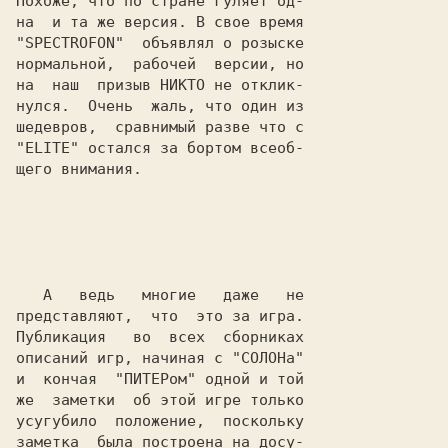
Похоже, что по стране гуляет од-

на  и та же версия. В свое время

"
S
P
E
C
T
R
O
F
O
N
"  объявлял о розыске

нормальной,  рабочей  версии, но

на  наш  призыв 
НИКТО
 не отклик-

нулся.  Очень  жаль, что один из

шедевров,  сравнимый разве что с

"
ELITE
" остался за бортом всеоб-

щего внимания.

   А   ведь   многие   даже   не

представляют,  что  это за игра.

Публикация   во  всех  сборниках

описаний игр, начиная с "
СОЛОН
а"

и  кончая  "
ПИТЕР
ом" одной и той

же  заметки  об этой игре только

усугубило  положение,  поскольку

заметка  была построена на досу-
