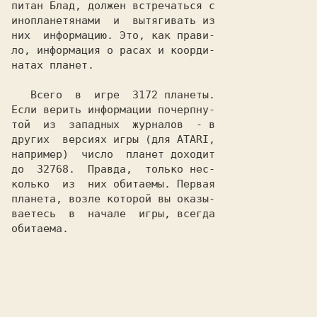
питан Блад, должен встречаться с

инопланетянами  и  вытягивать из

них  информацию. Это, как прави-

ло, информация о расах и коорди-

натах планет.

   Всего  в  игре  3172 планеты.

Если верить информации почерпну-

той  из  западных  журналов  - в

других  версиях игры (для 
ATARI
,

например)  число  планет доходит

до  32768.  Правда,  только нес-

колько  из  них обитаемы. Первая

планета, возле которой вы оказы-

ваетесь  в  начале  игры, всегда

обитаема.
