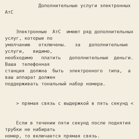
            Дополнительные услуги электронных 
АтС               

    Электронные  АтС  имеют ряд дополнительных 
услуг, которые по

умолчанию   отключены.   за   дополнительные   
услуги,   видимо,

необходимо   платить   дополнительные  деньги.  
Ваша  телефонная

станция  должна  быть  электронного  типа,  а 
ваш аппарат должен

поддерживать тональный набор номера.                            

    > прямая связь с выдержкой в пять секунд <                  

    Если в течении пяти секунд после поднятия 
трубки не набирать

номер, то включается прямая связь.                              
