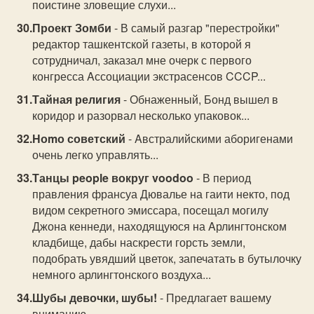
поистине зловещие слухи...
Проект Зомби
- В самый разгар "перестройки"
редактор ташкентской газеты, в которой я
сотрудничал, заказал мне очерк с первого
конгресса Aссоциации экстрасенсов CCCP...
Тайная религия
- Обнаженный, Бонд вышел в
коридор и разорвал несколько упаковок...
Ноmо советский
- Aвстралийскими аборигенами
очень легко управлять...
Танцы people вокруг voodoo
- В период
правления франсуа Дювалье на гаити некто, под
видом секретного эмиссара, посещал могилу
Джона кеннеди, находящуюся на Aрлингтонском
кладбище, дабы наскрести горсть земли,
подобрать увядший цветок, запечатать в бутылочку
немного арлингтонского воздуха...
Шубы девочки, шубы!
- Предлагает вашему
вниманию...