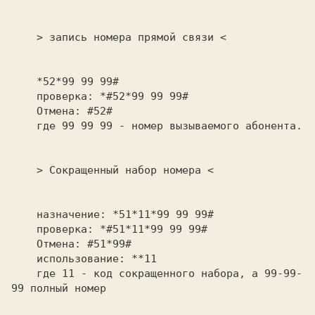
    > запись номера прямой связи <                              

    *52*99 99 99#                                               

    проверка: *#52*99 99 99#                                    

    Отмена: #52#                                                

    где 99 99 99 - номер вызываемого абонента.                  

    > Сокращенный набор номера <                                

    назначение: *51*11*99 99 99#                                

    проверка: *#51*11*99 99 99#                                 

    Отмена: #51*99#                                             

    где 11 - код сокращенного набора, а 99-99-
99 полный номер   
