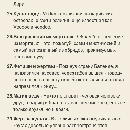
Лири.
Культ вуду
- Vоdиn - возникшая на карибских
островах (о.гаити религия, еще известная как
Vооdоо и нооdоо.
Воскрешение из мёртвых
- Обряд "воскрешение
из мертвых" - это, пожалуй, самый мистический и
самый непознанный из обрядов, практикуемых
жрецами вуду.
Фетиши и жертвы
- Покинув страну Бапенде, я
направился на север, через габон вышел к городу
порто-ново на берегу гвинейского залива и отсюда
направился к Уйду...
Магия вуду
- Никто не спорит - человек человеку
друг, товарищ и брат, но у вас, несомненно, есть не
только друзья, но и враги.
Жертва культа
- В столичных околомузыкальных
кругах довольно упорно распространяются