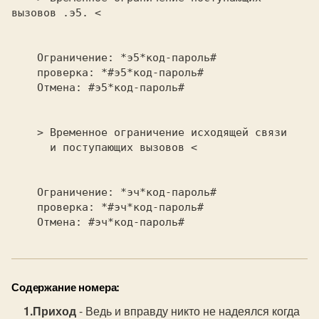
вызовов .э5. <          

    Ограничение: *э5*код-пароль#                                

    проверка: *#э5*код-пароль#                                  

    Отмена: #э5*код-пароль#                                     

    > Временное ограничение исходящей связи                     

      и поступающих вызовов <                                   

    проверка: *#эч*код-пароль#                                  

Содержание номера:
Приход
- Ведь и вправду никто не надеялся когда