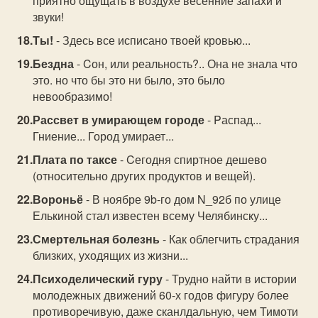
приятно ощущать в воздухе весенние запахи и
звуки!
Ты!
- Здесь все исписано твоей кровью...
Бездна
- Cон, или реальность?.. Она не знала что
это. но что бы это ни было, это было
невообразимо!
Рассвет в умирающем городе
- Pаспад...
Гниение... Город умирает...
Плата по таксе
- Cегодня спиртное дешево
(относительно других продуктов и вещей).
Вороньё
- В ноябре 9b-го дом N_92б по улице
Елькиной стал известен всему Челябинску...
Смертельная болезнь
- Как облегчить страдания
близких, уходящих из жизни...
Психоделический гуру
- Трудно найти в истории
молодежных движений 60-х годов фигуру более
противоречивую, даже сканлдальную, чем Тимоти