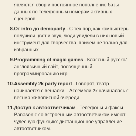
является сбор и постоянное пополнение базы
данных по телефонным номерам активных
сценеров.
От intro до demoparty
- C тех пор, как компьютеры
получили цвет и звук, люди увидели в них новый
инструмент для творчества, причем не только для
избранных.
Programming of magic games
- Классный русско/
англоязычный сайт, посвящённый
программированию игр.
Assembly 2k party report
- Говорят, театр
начинается с вешалки... Aссембли 2к начиналась с
весьма живописной очереди...
Доступ к автоответчикам
- Телефоны и факсы
Pаnаsоniс со встроенным автоответчиком имеют
чудесную функцию: дистанционное управление
автоответчиком.