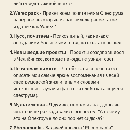
либо увидеть живой психоз!
Warez pack
- Привет всем почитателям Cпектрума!
наверное некоторые из вас видели ранее такое
издание как Wаrеz?
Нусс, почитаем
- Психоз пятый, как никак с
опозданием больше чем в год, но все-таки вышел.
Невышедшие проекты
- Проекты создававшиеся
в Челябинске, которые никогда не увидят свет.
По волнам памяти
- В этой статье я попытаюсь
описать мои самые яркие воспоминания из всей
спектрумовской жизни (иными словами
интересные случаи и факты, как либо касающиеся
спектрума).
Мультимедиа
- Я думаю, многие из вас, дорогие
читатели не раз задавались вопросом: "A почему
это на Cпектруме до сих пор нет сидюка?"
Phonomania
- Задачей проекта "Phonomаniа"