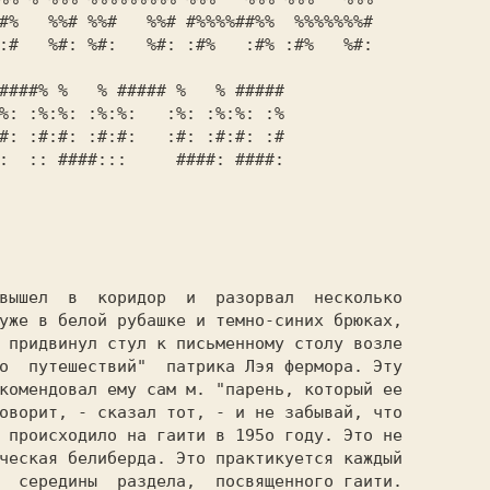
уже в белой рубашке и темно-синих брюках,

 придвинул стул к письменному столу возле

о  путешествий"  патрика Лэя фермора. Эту

комендовал ему сам м. "парень, который ее

оворит, - сказал тот, - и не забывай, что

 происходило на гаити в 195о году. Это не

ческая белиберда. Это практикуется каждый

  середины  раздела,  посвященного гаити.
