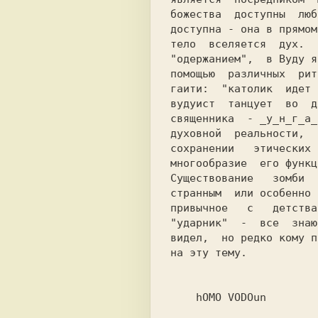
божества  доступны  люб
доступна - она в прямом
тело  вселяется  дух.  
помощью  различных  рит
гаити:  "католик  идет 
вудуист  танцует  во  д
священника  - _у_н_г_а_
духовной  реальности,  
сохранении   этических 
многообразие  его функц
Существование   зомби  
странным  или особенно 
привычное   с   детства
"ударник"  -  все  знаю
видел,  но редко кому п
на эту тему.           
    hOMO VODOun                                                 
