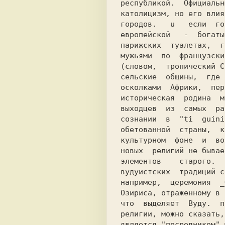
республикой.  Официальн
католицизм, но его влия
городов.   u   если  го
европейской   -  богаты
парижских  туалетах,  г
мужьями  по  французски
(словом,  тропический С
сельские  общины,  где 
историческая  родина  м
выходцев  из  самых  ра
сознании  в  "ti  guini
обетованной  страны,  к
культурном  фоне  и  во
новых  религий не бывае
элементов    старого.  
вудуистских  традиций с
например,  церемония  _
Озириса, отраженному в 
что  выделяет  Вуду.  п
религии, можно сказать,
является "посредником" 