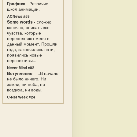
Графика
- Различие
школ анимации.
ACNews #58
Some words
- сложно
конечно, описать все
чувства, которые
переполняют меня в
данный момент. Прошли
года, закончились пати,
появились новые
перспективы...
Never Mind #02
Вступление
- ...В начале
не было ничего. Ни
земли, ни неба, ни
воздуха, ни воды.
C-Net Week #24