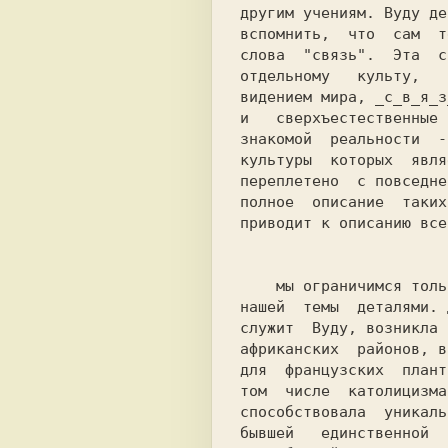
другим учениям. Вуду де
вспомнить,  что  сам  т
слова  "связь".  Эта  с
отдельному   культу,   
видением мира, _с_в_я_з
и   сверхъестественные 
знакомой  реальности  -
культуры  которых  явля
переплетено  с повседне
полное  описание  таких
приводит к описанию все
    мы ограничимся только самым общим обзором и необходимыми для

нашей  темы  деталями. 
служит  Вуду, возникла 
африканских  районов, в
для  французских  плант
том  числе  католицизма
способствовала  уникаль
бывшей   единственной  