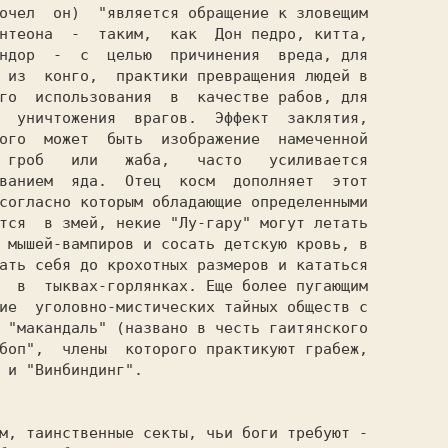
очел  он)  "является обращение к зловещим

нтеона  -  таким,  как  Дон педро, китта,

ндор  -  с  целью  причинения  вреда, для

 из  конго,  практики превращения людей в

го  использования  в  качестве рабов, для

  уничтожения  врагов.  Эффект  заклятия,

ого  может  быть  изображение  намеченной

 гроб   или   жаба,   часто   усиливается

согласно которым обладающие определенными

тся  в змей, некие "Лу-гару" могут летать

 мышей-вампиров и сосать детскую кровь, в

ать себя до крохотных размеров и кататься

  в  тыквах-горлянках. Еще более пугающим

ие  уголовно-мистических тайных обществ с

 "макандаль" (названо в честь гаитянского

боп",  члены  которого практикуют грабеж,

 и "Винбиндинг".                         
