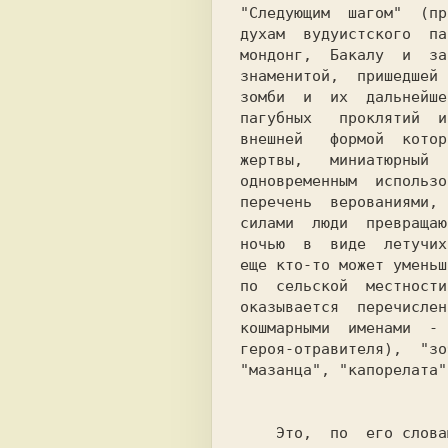
"Следующим  шагом"  (пр
духам  вудуистского  па
мондонг,  Бакалу  и  за
знаменитой,  пришедшей 
зомби  и  их  дальнейше
пагубных   проклятий  и
внешней   формой  котор
жертвы,   миниатюрный  
перечень  верованиями, 
силами  люди  превращаю
ночью  в  виде  летучих
еще кто-то может уменьш
по  сельской  местности
оказывается  перечислен
кошмарными  именами  - 
героя-отравителя),  "зо
"мазанца", "капорелата"
    Это,  по  его словам, таинственные секты, чьи боги требуют -
