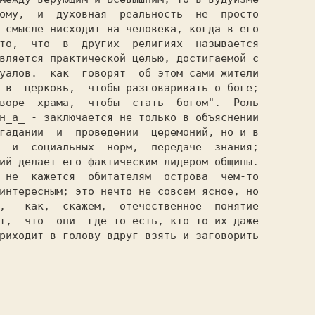
ому,  и  духовная  реальность  не  просто

 смысле нисходит на человека, когда в его

то,  что  в  других  религиях  называется

уалов.  как  говорят  об этом сами жители

 в  церковь,  чтобы разговаривать о боге;

воре  храма,  чтобы  стать  богом".  Роль

н_а_ - заключается не только в объяснении

гадании  и  проведении  церемоний, но и в

  и  социальных  норм,  передаче  знания;

ий делает его фактическим лидером общины.

 не  кажется  обитателям  острова  чем-то

интересным; это нечто не совсем ясное, но

,   как,  скажем,  отечественное  понятие

т,  что  они  где-то есть, кто-то их даже

риходит в голову вдруг взять и заговорить

                                         
