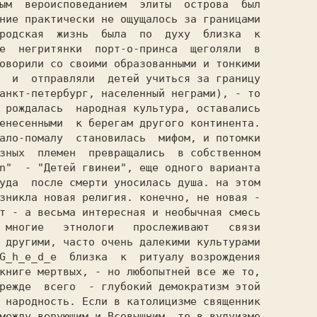
ым  вероисповеданием  элиты  острова  был

ние практически не ощущалось за границами

родская  жизнь  была  по  духу  близка  к

е  негритянки  порт-о-принса  щеголяли  в

оворили со своими образованными и тонкими

  и  отправляли  детей учиться за границу

анкт-петербург, населенный неграми), - то

 рождалась  народная культура, оставались

ало-помалу  становилась  мифом, и потомки

зных  племен  превращались  в собственном

n"  - "Детей гвинеи", еще одного варианта

уда  после смерти уносилась душа. на этом

зникла новая религия. конечно, не новая -

т - а весьма интересная и необычная смесь

 многие   этнологи   прослеживают   связи

 другими, часто очень далекими культурами

G_h_е_d_е  близка  к  ритуалу возрождения

книге мертвых, - но любопытней все же то,

режде  всего  - глубокий демократизм этой

 народность. Если в католицизме священник

между верующим и Всевышним, то в вудуизме
