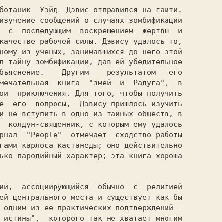
изучение сообщений о случаях зомбификации

  с  последующим  воскрешением  жертвы  и

качестве рабочей силы. Дэвису удалось то,

ному из ученых, занимавшихся до него этой

л тайну зомбификации, дав ей убедительное

бъяснение.    Другим    результатом   его

мечательная  книга  "змей  и  Радуга",  в

ои  приключения. Для того, чтобы получить

е  его  вопросы,  Дэвису пришлось изучить

и не вступить в одно из тайных обществ, в

  колдун-священник, с которым ему удалось

рнал  "People"  отмечает  сходство работы

гами карлоса кастанеды; оно действительно

ько пародийный характер; эта книга хороша

                                         

ей центрального места и существует как бы

 одним из ее практических подтверждений -

 истины",  которого так не хватает многим
