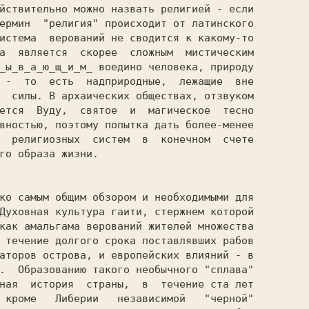
йствительно можно назвать религией - если

ермин  "религия" происходит от латинского

истема  верований не сводится к какому-то

а  является  скорее  сложным  мистическим

_ы_в_а_ю_щ_и_м_ воедино человека, природу

 -  то  есть  надприродные,  лежащие  вне

  силы. В архаических обществах, отзвуком

ется  Вуду,  святое  и  магическое  тесно

вностью, поэтому попытка дать более-менее

  религиозных  систем  в  конечном  счете

го образа жизни.                         

Духовная культура гаити, стержнем которой

как амальгама верований жителей множества

 течение долгого срока поставлявших рабов

аторов острова, и европейских влияний - в

.  Образованию такого необычного "сплава"

ная  история  страны,  в  течение ста лет

 кроме   Либерии   независимой   "черной"
