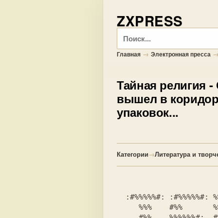
ZXPRESS
Поиск
→
Главная
Электронная пресса
Тайная религия
-
вышел в коридор
упаковок...
Категории
→
Литература и творч
  :#%%%%%#: :#%%%%%#: %%#: %%#: :#%   %#: :#%%%%%#: :#%%%%%#:   

     %%%    #%%       %%%#%%%%# #%%   %%# #%%   %%# #%%   %%#   

     #%%    %%%%%%#:  #%% % %%% %%%%%%%%% %%%   %%% %%%   %%%   
