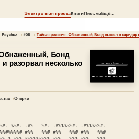
Электронная пресса
Книги
Письма
Ещё...
→
→
→
Psychoz
#05
Тайная религия - Обнаженный, Бонд вышел в коридор и
 Обнаженный, Бонд
 и разорвал несколько
ество
→
Очерки