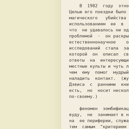
    В  1982  году  этноботаник  Уэйд  Дэвис отправился на гаити.

Целью его поездки было 
магического   убийства 
использованием  ее  в  
что  не удавалось ни од
проблемой  -  он раскры
естественнонаучное    о
исследований  стала  за
которой  он  описал  св
ответы  на  интересующи
местные культы и чуть л
чем  ему  помог  мудрый
наладить  контакт.  (жу
Дэвиса  с  ранними  кни
есть,  но  носит нескол
по-своему.)            
    феномен  зомбификации,  ассоциирующийся  обычно  с  религией

вуду,  не  занимает в н
на  ее периферии, служа
тем  самым  "критерием 