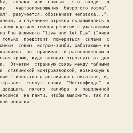
бя,  собаки  или  свиньи,  что  входит  в

ду  - жертвоприношения "безрогого козла".

ел", разумеется, обозначает человека...".

аницы, и случайные отрывки складывались в

на Яна флеминга "live and let Die" ("живи

 только  предстоит  помериться  силами  с

омным  седым  негром-зомби, работающим на

вязников  он  принимает в расположенном в

ском храме, куда заходит отдохнуть от дел

и.  Отметим  странную связь между тайными

и  сталинской контрразведкой, возникшую в

нии - известного английского писателя, и,

ткрывает  свежую  пачку  "Честерфилда"  и

 двадцать  пятого  калибра  в  подплечной

несемся  на гаити, чтобы выяснить, так ли

ной религии".                            
