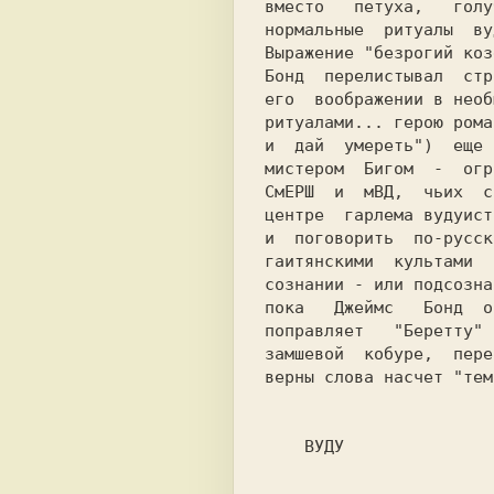
вместо   петуха,   голу
нормальные  ритуалы  ву
Выражение "безрогий коз
Бонд  перелистывал  стр
ритуалами... герою рома
и  дай  умереть")  еще 
мистером  Бигом  -  огр
CмЕPШ  и  мВД,  чьих  с
центре  гарлема вудуист
и  поговорить  по-русск
гаитянскими  культами  
сознании - или подсозна
пока   Джеймс   Бонд  о
поправляет   "Беретту" 
замшевой  кобуре,  пере
верны слова насчет "тем
    ВУДУ                                                        
