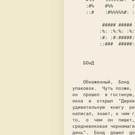
     :#%    #%%       :#%   %%# %%#   %%# #%%%%##%%  %%%%%%%#   

     ::#    :#%%%%%#: ::#   %#: %#:   %#: :#%   :#% :#%   %#:   

           ##### ##### ####% %   % ##### %   % #####            

          :%: :%:%: :%:%: :%:%: :%:%:   :%: :%:%: :%            

          :#: :#:#####:#: :#:#: :#:#:   :#: :#:#: :#            

          ::###  #####::  :: ####:::     ####: ####:            

    БОнД                                                        

упаковок.  Чуть позже, 
он  прошел  в гостиную,
окна  и  открыл  "Дерев
удивительную  книгу  ре
написал, знает, о чем г
то,  о  чем  он  пишет,
средневековая черномаги
день".  Бонд  дошел  до