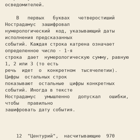
осведомителей.

    В   первых   буквах   четверостиший  
Нострадамус  зашифровал

нумерологический  код, указывающий даты 
исполнения предсказанных

событий. Каждая строка катрена означает 
определенное число - 1-я

строка  дает  нумерологическую сумму, равную 
1, 2 или 3 (то есть

речь  идет  о  конкретном  тысячелетии).  
Цифры  остальных строк

показывают  остальные  цифры конкретных 
событий. Иногда в тексте

Нострадамус   умышленно   допускал   ошибки,   
чтобы   правильно

зашифровать дату события.

    12  "Центурий",  насчитывающие  970  