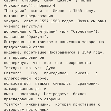
своему  старшему  сыну  Цезарю  ("Малый  
Апокалипсис"). Первые 4

"Центурии"  вышли  в  Лионе  в 1555 году, 
остальные предсказания

увидели  свет в 1557-1568 годах. Позже сыновья 
ученого выпустили

дополнения к "Центуриям" (или "Столетиям"), 
названные "Оракулы".

Интересно, что толчком к написанию загадочных 
предсказаний стало

видение, посетившее Нострадамуса в 1549 году, 
а в предисловии он

подчеркнул,  что  все  его  пророчества  
"исходят  из  уст  Духа

Святого".   Ему   приходилось   писать   в  
аллегоричной  форме,

пользоваться  языком  символов,  сравнений,  
зашифрованных дат и

имен,  поскольку  Нострадамус  боялся  
преследования  со стороны

"святой"  инквизиции,  которая приставила к 
астрологу постоянных
