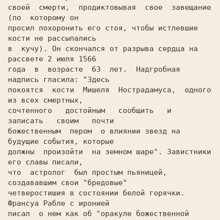
своей  смерти,  продиктовывая  свое  завещание  
(по  которому он

просил похоронить его стоя, чтобы истлевшие 
кости не рассыпались

в  кучу). Он скончался от разрыва сердца на 
рассвете 2 июля 1566

года  в  возрасте  63  лет.  Надгробная  
надпись гласила: "Здесь

покоятся  кости  Мишеля  Нострадамуса,  одного 
из всех смертных,

сочтенного   достойным   сообщить   и   
записать   своим   почти

божественным  пером  о влиянии звезд на 
будущие события, которые

должны  произойти  на земном шаре". Завистники 
его славы писали,

что  астролог  был простым пьяницей, 
создававшим свои "бредовые"

четверостишия в состоянии белой горячки. 
Франсуа Рабле с иронией

писал  о нем как об "оракуле божественной 