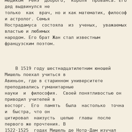
медиком  Ренэ  Доброго,  короля  Прованса. Его 
дед выдвинулся не

только  как  врач, но и как математик, философ 
и астролог. Семья

Нострадамуса  состояла  из  ученых,  уважаемых 
властью и любимых

народом. Его брат Жан стал известным 
французским поэтом.

    В 1519 году шестнадцатилетним юношей 
Мишель поехал учиться в

Авиньон, где в старинном университете 
преподавались гуманитарные

науки  и  философия.  Своей понятливостью он 
приводил учителей в

восторг.  Его  память  была  настолько  точна  
и  быстра, что он

цитировал  наизусть  целые  главы  после 
первого же прочтения. В

1522-1525  годах Мишель де Нотр-Дам изучал 