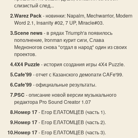
слизистый след...
Warez Pack
- новинки: Napalm, Mechwarrior, Modern
Word 2.1, Insanity #02, 7 UP, Miracle#03.
Scene news
- в рядах Triumph'a появилось
пополнение, Ironman курит сиги, Слава
Медноногов снова "отдал в народ" один из своих
проектов.
4X4 Puzzle
- история создания игры 4X4 Puzzle.
Cafe'99
- отчет с Казанского демопати CAFe'99.
Cafe'99
- официальные результаты.
PSC
- описание новой версии музыкального
редактора Pro Sound Creator 1.07
Номер 17
- Егор ЕЛАТОМЦЕВ (часть 1).
Номер 17
- Егор ЕЛАТОМЦЕВ (часть 2).
Номер 17
- Егор ЕЛАТОМЦЕВ (часть 3).