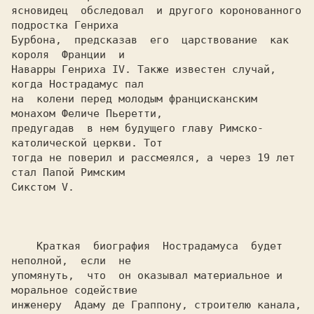
ясновидец  обследовал  и другого коронованного 
подростка Генриха

Бурбона,  предсказав  его  царствование  как  
короля  Франции  и

Наварры Генриха IV. Также известен случай, 
когда Нострадамус пал

на  колени перед молодым францисканским 
монахом Феличе Пьеретти,

предугадав  в нем будущего главу Римско-
католической церкви. Тот

тогда не поверил и рассмеялся, а через 19 лет 
стал Папой Римским

Сикстом V.

    Краткая  биография  Нострадамуса  будет  
неполной,  если  не

упомянуть,  что  он оказывал материальное и 
моральное содействие

инженеру  Адаму де Граппону, строителю канала, 