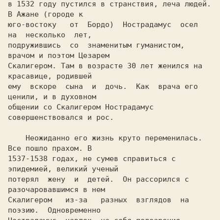
в 1532 году пустился в странствия, леча людей. 
В Ажане (городе к

юго-востоку   от  Бордо)  Нострадамус  осел  
на  несколько  лет,

подружившись  со  знаменитым гуманистом, 
врачом и поэтом Цезарем

Скалигером. Там в возрасте 30 лет женился на 
красавице, родившей

ему  вскоре  сына  и  дочь.  Как  врача его 
ценили, и в духовном

общении со Скалигером Нострадамус 
совершенствовался и рос.

    Неожиданно его жизнь круто переменилась. 
Все пошло прахом. В

1537-1538 годах, не сумев справиться с 
эпидемией, великий ученый

потерял  жену  и  детей.  Он рассорился с 
разочаровавшимся в нем

Скалигером   из-за   разных  взглядов  на  
поэзию.  Одновременно
