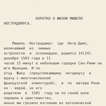
               КОРОТКО О ЖИЗНИ МИШЕЛЯ 
НОСТРАДАМУСА.

    Мишель  Нострадамус  (де  Нотр-Дам),  
величайший  из  земных

астрологов  и  ясновидцев, родился 14(24) 
декабря 1503 года в 11

часов 15 минут в небольшом городке Сен-Реми на 
юге Франции. И по

отцу  Жаку  (преуспевающему  нотариусу  и 
врачу с многочисленной

французской  клиентурой),  и  по  матери Рени 
он - еврей, но его

родители  в  1501  году не по своей воле 
перешли в христианство,

иначе им грозило изгнание из католической 