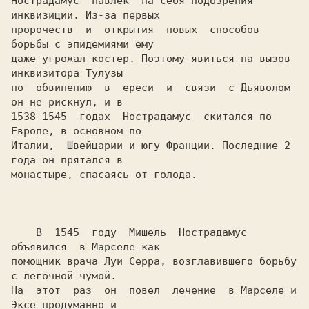
Нострадамус  навлек  на себя подозрения 
инквизиции. Из-за первых

пророчеств  и  открытия  новых  способов 
борьбы с эпидемиями ему

даже угрожал костер. Поэтому явиться на вызов 
инквизитора Тулузы

по  обвинению  в  ереси  и  связи  с Дьяволом 
он не рискнул, и в

1538-1545  годах  Нострадамус  скитался по 
Европе, в основном по

Италии,  Швейцарии и югу Франции. Последние 2 
года он прятался в

монастыре, спасаясь от голода.

    В  1545  году  Мишель  Нострадамус  
объявился  в Марселе как

помощник врача Луи Серра, возглавившего борьбу 
с легочной чумой.

На  этот  раз  он  повел  лечение  в Марселе и 
Эксе продуманно и
