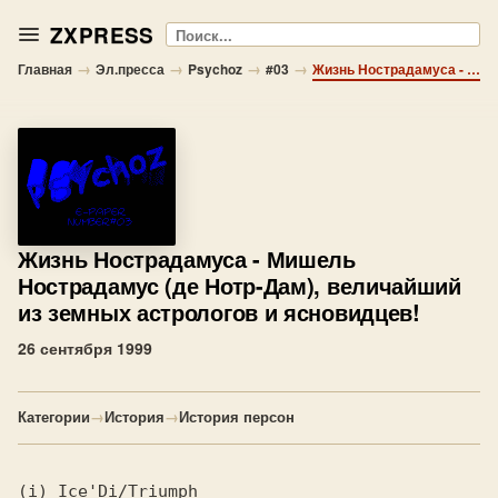
ZXPRESS
Поиск
→
→
→
→
Главная
Эл.пресса
Psychoz
#03
Жизнь Нострадамуса - Мишель Нострадамус (де Нотр-Дам), величайший из земных астрологов и ясновидцев!
Жизнь Нострадамуса
- Мишель
Нострадамус (де Нотр-Дам), величайший
из земных астрологов и ясновидцев!
26 сентября 1999
Категории
→
История
→
История персон
(i) Ice'Di/Triumph
