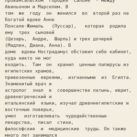
провансальском  городке  Салоне  - между 
Авиньоном и Марселем. В

том  же  году  он  женился  во  второй раз на 
богатой вдове Анне

Понсале-Жемаль   (Пуссар),   которая  родила  
ему  трех  сыновей

(Цезарь,  Андре,  Шарль) и трех дочерей 
(Мадлен, Диана, Анна). В

доме  вдовы Нострадамус обставил себе кабинет, 
куда никто не мог

входить.  Там  он  хранил  ценные папирусы из 
египетских храмов,

привезенные  евреями,  изгнанными  из  Египта. 
Знаменитый врач и

астролог  знал  в  совершенстве латынь, иврит, 
древнегреческий и

итальянский  языки, изучал древнеегипетские и 
восточные поверья,

умел   изготавливать  чудодейственные  
лекарства,  писал  стихи,

философские  и  медицинские  труды. Он также 
много лет занимался
