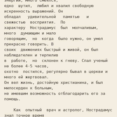
энергии, много смеялся,

едко  шутил,  любил и хвалил свободную 
искренность выражений. Он

обладал   удивительной   памятью   и  
свежестью  восприятия.  По

характеру  Нострадамус  был  молчаливым,  
много  думающим и мало

говорящим,  но  когда  было нужно, он умел 
прекрасно говорить. В

своих  движениях быстрый и живой, он был 
наблюдателен и терпелив

в  работе,  но  склонен к гневу. Спал ученый 
не более 4-5 часов,

охотно  постился, регулярно бывал в церкви и 
много ей жертвовал.

Он вел жизнь, достойную христианина, и был 
милосерден к больным,

не имевшим возможность отблагодарить его за 
помощь.

    Как  опытный  врач и астролог, Нострадамус 
знал точное время
