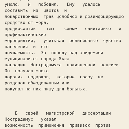
умело,   и   победил.   Ему   удалось   
составить  из  цветов  и

лекарственных  трав целебное и дезинфецирующее 
средство от мора,

предвосхитив    тем    самым   санитарные   и   
профилактические

мероприятия,   учитывая  религиозные  чувства  
населения  и  его

внушаемость.  За  победу над эпидемией 
муниципалитет города Экса

наградил  Нострадамуса  пожизненной  пенсией.  
Он  получал много

дорогих  подарков,  которые  сразу  же 
раздавал обездоленным или

покупал на них пищу для больных.

    В   своей   магистрской   диссертации   
Нострадамус   указал

возможность  применения  прививок  против 