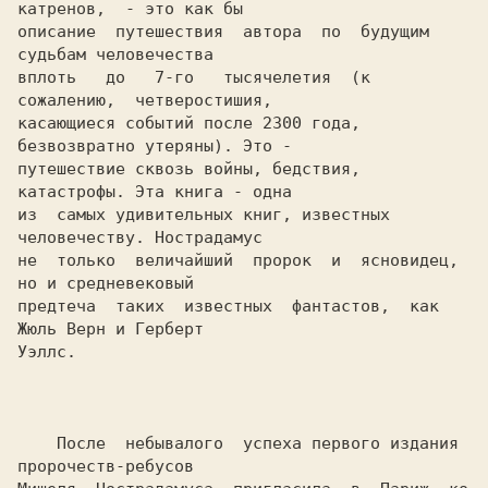
катренов,  - это как бы

описание  путешествия  автора  по  будущим  
судьбам человечества

вплоть   до   7-го   тысячелетия  (к  
сожалению,  четверостишия,

касающиеся событий после 2300 года, 
безвозвратно утеряны). Это -

путешествие сквозь войны, бедствия, 
катастрофы. Эта книга - одна

из  самых удивительных книг, известных 
человечеству. Нострадамус

не  только  величайший  пророк  и  ясновидец, 
но и средневековый

предтеча  таких  известных  фантастов,  как  
Жюль Верн и Герберт

Уэллс.

    После  небывалого  успеха первого издания 
пророчеств-ребусов
