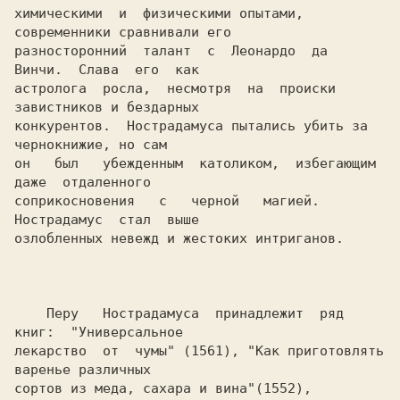
химическими  и  физическими опытами, 
современники сравнивали его

разносторонний  талант  с  Леонардо  да  
Винчи.  Слава  его  как

астролога  росла,  несмотря  на  происки 
завистников и бездарных

конкурентов.  Нострадамуса пытались убить за 
чернокнижие, но сам

он   был   убежденным  католиком,  избегающим  
даже  отдаленного

соприкосновения   с   черной   магией.   
Нострадамус  стал  выше

озлобленных невежд и жестоких интриганов.

    Перу   Нострадамуса  принадлежит  ряд  
книг:  "Универсальное

лекарство  от  чумы" (1561), "Как приготовлять 
варенье различных

сортов из меда, сахара и вина"(1552), 