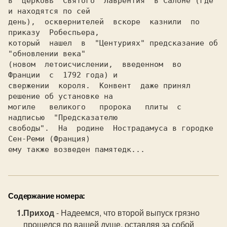
в  церковь  Святого  Лаврентия  в Салоне (где 
и находятся по сей

день),  осквернителей  вскоре  казнили  по  
приказу  Робеспьера,

который  нашел  в  "Центуриях" предсказание об 
"обновлении века"

(новом  летоисчислении,  введенном  во  
Франции  с  1792 года) и

свержении  короля.  Конвент  даже принял 
решение об установке на

могиле   великого   пророка   плиты  с  
надписью  "Предсказателю

свободы".  На  родине  Нострадамуса в городке 
Сен-Реми (Франция)

ему также возведен памятедк...
Содержание номера:
Приход
- Надеемся, что второй выпуск грязно
прошелся по вашей душе, оставляя за собой