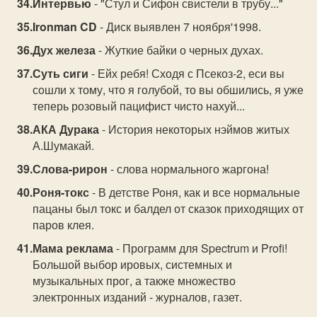
Интервью
- "Стул и Сифон свистели в трубу..."
Ironman CD
- Диск выявлен 7 ноября'1998.
Дух железа
- Жуткие байки о черных духах.
Суть сиги
- Ейх ребя! Сходя с Псекоз-2, еси вы
сошли х тому, что я голубой, то вы обшились, я уже
теперь розовый пацифист чисто нахуй...
АКА Дурака
- История некоторых нэймов житых
А.Шумакай.
Слова-рирон
- слова нормального жаргона!
Роня-токс
- В детстве Роня, как и все нормальные
пацаны был токс и балдел от сказок приходящих от
паров клея.
Мама реклама
- Программ для Spectrum и Profi!
Большой выбор ировых, системных и
музыкальных прог, а также множество
электронных изданий - журналов, газет.