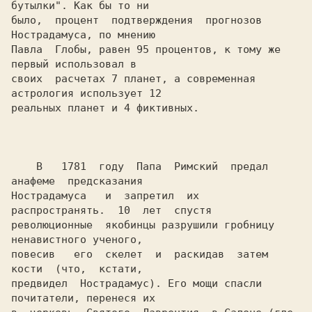
бутылки". Как бы то ни

было,  процент  подтверждения  прогнозов 
Нострадамуса, по мнению

Павла  Глобы, равен 95 процентов, к тому же 
первый использовал в

своих  расчетах 7 планет, а современная 
астрология использует 12

реальных планет и 4 фиктивных.

    В   1781  году  Папа  Римский  предал  
анафеме  предсказания

Нострадамуса   и  запретил  их  
распространять.  10  лет  спустя

революционные  якобинцы разрушили гробницу 
ненавистного ученого,

повесив   его  скелет  и  раскидав  затем  
кости  (что,  кстати,

предвидел  Нострадамус). Его мощи спасли 
почитатели, перенеся их
