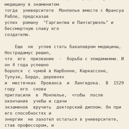
медицину в знаменитом

тогда  университете  Монпелье вместе с Франсуа 
Рабле, предсказав

успех  роману  "Гаргантюа и Пантагрюэль" и 
бессмертную славу его

создателю.

    Еще  не  успев стать бакалавром медицины, 
Нострадамус решил,

что  его  призвание  -  борьба с эпидемиями. И 
он 4 года успешно

боролся  с чумой в Нарбонне, Каркассоне, 
Тулузе, Бордо, деревнях

и  местечках  Прованса  и  Лангедока.  В  1529  
году  его  снова

пригласили  в  Монпелье,  чтобы  после  
окончания  учебы и сдачи

экзаменов  вручить  докторский диплом. Он при 
его способностях и

энергии  не захотел остаться в университете, 
став профессором, и
