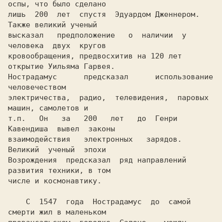
оспы, что было сделано

лишь  200  лет  спустя  Эдуардом Дженнером. 
Также великий ученый

высказал   предположение   о  наличии  у  
человека  двух  кругов

кровообращения, предвосхитив на 120 лет 
открытие Уильяма Гарвея.

Нострадамус      предсказал      использование     
человечеством

электричества,  радио,  телевидения,  паровых 
машин, самолетов и

т.п.   Он   за   200   лет   до  Генри  
Кавендиша  вывел  законы

взаимодействия   электронных   зарядов.   
Великий  ученый  эпохи

Возрождения  предсказал  ряд направлений 
развития техники, в том

числе и космонавтику.

    С  1547  года  Нострадамус  до  самой 
смерти жил в маленьком
