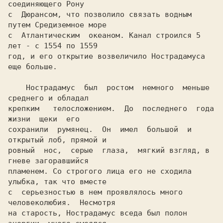
соединяющего Рону

с  Дюрансом, что позволило связать водным 
путем Средиземное море

с  Атлантическим  океаном. Канал строился 5 
лет - с 1554 по 1559

год, и его открытие возвеличило Нострадамуса 
еще больше.

    Нострадамус  был  ростом  немного  меньше 
среднего и обладал

крепким   телосложением.  До  последнего  года  
жизни  щеки  его

сохранили  румянец.  Он  имел  большой  и 
открытый лоб, прямой и

ровный  нос,  серые  глаза,  мягкий взгляд, в 
гневе загоравшийся

пламенем. Со строгого лица его не сходила 
улыбка, так что вместе

с  серьезностью в нем проявлялось много 
человеколюбия.  Несмотря

на старость, Нострадамус вседа был полон 