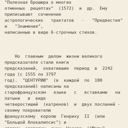
"Полезная брошюра о многих

отменных  рецептах"  (1572)  и  др.  Ему  
приписывают  сочинение

астрологических   трактатов   -   "Предвестия"   
и   "Знамения",

написанные в виде 6-строчных стихов.

    Но  главным  делом  жизни великого 
предсказателя стали книги

предсказаний,  охватившие  период  в  2242  
года (с 1555 по 3797

год).  "ЦЕНТУРИИ"  (в  каждой  по  100 
предсказаний) написаны на

старофранцузском   языке   с   вставками   на   
латыни   в  виде

четверостиший  (катренов)  и  двух посланий - 
своему покровителю

французскому  королю  Генриху  II  (или 
"Большой Апокалипсис") и
