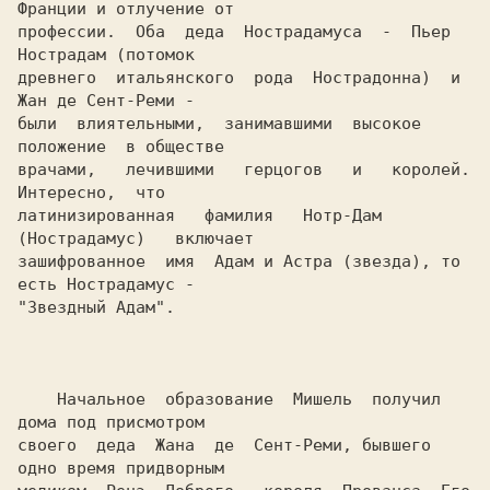
Франции и отлучение от

профессии.  Оба  деда  Нострадамуса  -  Пьер  
Нострадам (потомок

древнего  итальянского  рода  Нострадонна)  и 
Жан де Сент-Реми -

были  влиятельными,  занимавшими  высокое  
положение  в обществе

врачами,   лечившими   герцогов   и   королей.   
Интересно,  что

латинизированная   фамилия   Нотр-Дам   
(Нострадамус)   включает

зашифрованное  имя  Адам и Астра (звезда), то 
есть Нострадамус -

"Звездный Адам".

    Начальное  образование  Мишель  получил  
дома под присмотром

своего  деда  Жана  де  Сент-Реми, бывшего 
одно время придворным
