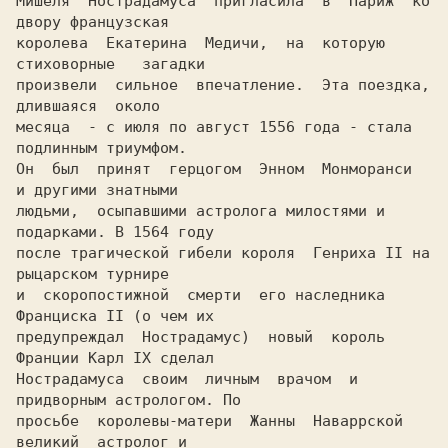
Мишеля  Нострадамуса  пригласила  в  Париж  ко 
двору французская

королева  Екатерина  Медичи,  на  которую  
стиховорные   загадки 

произвели  сильное  впечатление.  Эта поездка,  
длившаяся  около

месяца  - с июля по август 1556 года - стала 
подлинным триумфом.

Он  был  принят  герцогом  Энном  Монморанси  
и другими знатными

людьми,  осыпавшими астролога милостями и 
подарками. В 1564 году

после трагической гибели короля  Генриха II на 
рыцарском турнире

и  скоропостижной  смерти  его наследника 
Франциска II (о чем их

предупреждал  Нострадамус)  новый  король 
Франции Карл IX сделал

Нострадамуса  своим  личным  врачом  и 
придворным астрологом. По

просьбе  королевы-матери  Жанны  Наваррской  
великий  астролог и
