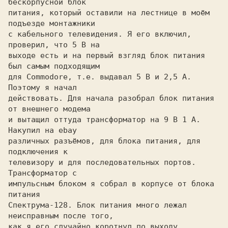
бескорпусной блок

питания, который оставили на лестнице в моём 
подъезде монтажники

с кабельного телевидения. Я его включил, 
проверил, что 5 В на

выходе есть и на первый взгляд блок питания 
был самым подходящим

для Commodore, т.е. выдавал 5 В и 2,5 А. 
Поэтому я начал

действовать. Для начала разобрал блок питания 
от внешнего модема

и вытащил оттуда трансформатор на 9 В 1 А. 
Накупил на ebay

различных разъёмов, для блока питания, для 
подключения к

телевизору и для последовательных портов. 
Трансформатор с

импульсным блоком я собрал в корпусе от блока 
питания

Спектрума-128. Блок питания много лежал 
неисправным после того,

как я его случайно коротнул по выходу. 