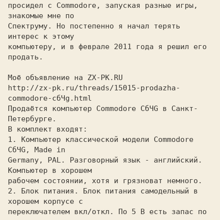
просидел с Commodore, запуская разные игры, 
знакомые мне по

Спектруму. Но постепенно я начал терять 
интерес к этому

компьютеру, и в феврале 2011 года я решил его 
продать.

Моё объявление на ZX-PK.RU

http://zx-pk.ru/threads/15015-prodazha-
commodore-cбЧg.html
Продаётся компьютер Commodore CбЧG в Санкт-
Петербурге.

В комплект входят:

1. Компьютер классической модели Commodore 
CбЧG, Made in

Germany, PAL. Разговорный язык - английский. 
Компьютер в хорошем

рабочем состоянии, хотя и грязноват немного.

2. Блок питания. Блок питания самодельный в 
хорошем корпусе с

переключателем вкл/откл. По 5 В есть запас по 