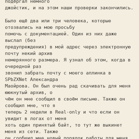
подёргал немного

джойстик, и на этом наши проверки закончились.

Было ещё два или три человека, которые 
отозвались на мою просьбу

помочь с документацией. Один из них даже 
выслал (без

предупреждения) в мой адрес через электронную 
почту некий архив

немерянного размера. Я узнал об этом, когда в 
очередной раз

звонил забрать почту с моего аплинка в 
SPbZXNet Александра

Маойрова. Он был очень рад скачивать для меня 
ююкнутый архив, о

чём он мне сообщил в своём письме. Также он 
сообщил мне, что я

теперь 2 недели в Real-only и что если он 
увидит в логах от меня

хоть один принятый байт, то тут же выкинет 
меня из сети. Также

он сообщил мне новый порядок работы для меня. 