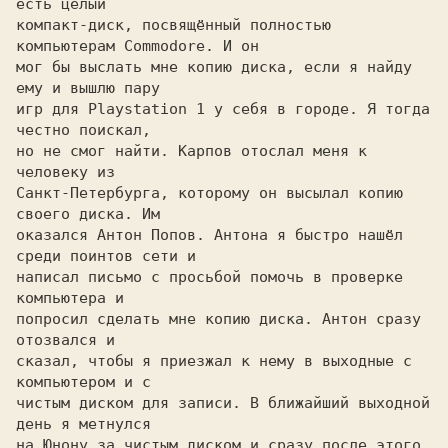
есть целый

компакт-диск, посвящённый полностью 
компьютерам Commodore. И он

мог бы выслать мне копию диска, если я найду 
ему и вышлю пару

игр для Playstation 1 у себя в городе. Я тогда 
честно поискал,

но не смог найти. Карпов отослал меня к 
человеку из

Санкт-Петербурга, которому он высылал копию 
своего диска. Им

оказался Антон Попов. Антона я быстро нашёл 
среди поинтов сети и

написал письмо с просьбой помочь в проверке 
компьютера и

попросил сделать мне копию диска. Антон сразу 
отозвался и

сказал, чтобы я приезжал к нему в выходные с 
компьютером и с

чистым диском для записи. В ближайший выходной 
день я метнулся

на Юнону за чистым диском и сразу после этого 