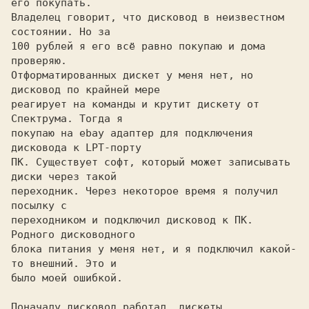
его покупать.

Владелец говорит, что дисковод в неизвестном 
состоянии. Но за

100 рублей я его всё равно покупаю и дома 
проверяю.

Отформатированных дискет у меня нет, но 
дисковод по крайней мере

реагирует на команды и крутит дискету от 
Спектрума. Тогда я

покупаю на ebay адаптер для подключения 
дисковода к LPT-порту

ПК. Существует софт, который может записывать 
диски через такой

переходник. Через некоторое время я получил 
посылку с

переходником и подключил дисковод к ПК. 
Родного дисководного

блока питания у меня нет, и я подключил какой-
то внешний. Это и

было моей ошибкой.

Поначалу дисковод работал, дискеты 