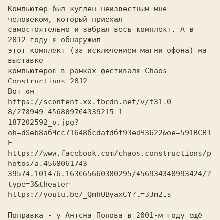
Компьютер был куплен неизвестным мне 
человеком, который приехал

самостоятельно и забрал весь комплект. А в 
2012 году я обнаружил

этот комплект (за исключением магнитофона) на 
выставке

компьютеров в рамках фестиваля Chaos 
Constructions 2012.

Вот он

https://scontent.xx.fbcdn.net/v/t31.0-
8/278949_456809764339215_1
187202592_o.jpg?
oh=dSeb8aбЧcc71648бcdafdбf9ЗedЧЗ622&oe=591BCB1
E
https://www.facebook.com/chaos.constructions/p
hotos/a.4568061743
39574.101476.163065660380295/456934340993424/?
type=3&theater
https://youtu.be/_QmhQByaxCY?t=33m21s
Поправка - у Антона Попова в 2001-м году ещё 