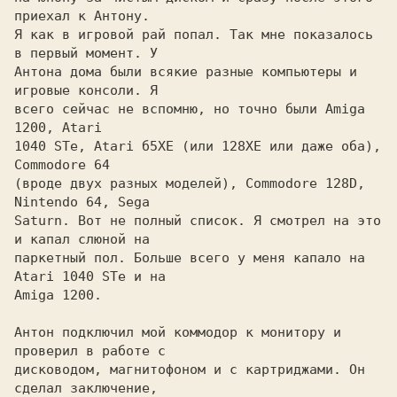
приехал к Антону.

Я как в игровой рай попал. Так мне показалось 
в первый момент. У

Антона дома были всякие разные компьютеры и 
игровые консоли. Я

всего сейчас не вспомню, но точно были Amiga 
1200, Atari

1040 STe, Atari б5XE (или 128XE или даже оба), 
Commodore 64

(вроде двух разных моделей), Commodore 128D, 
Nintendo 64, Sega

Saturn. Вот не полный список. Я смотрел на это 
и капал слюной на

паркетный пол. Больше всего у меня капало на 
Atari 1040 STe и на

Amiga 1200.

Антон подключил мой коммодор к монитору и 
проверил в работе с

дисководом, магнитофоном и с картриджами. Он 
сделал заключение,
