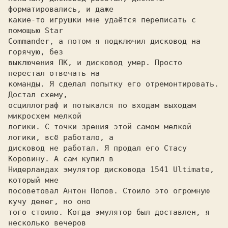
форматировались, и даже

какие-то игрушки мне удаётся переписать с 
помощью Star

Commander, а потом я подключил дисковод на 
горячую, без

выключения ПК, и дисковод умер. Просто 
перестал отвечать на

команды. Я сделал попытку его отремонтировать. 
Достал схему,

осциллограф и потыкался по входам выходам 
микросхем мелкой

логики. С точки зрения этой самом мелкой 
логики, всё работало, а

дисковод не работал. Я продал его Стасу 
Коровину. А сам купил в

Нидерландах эмулятор дисковода 1541 Ultimate, 
который мне

посоветовал Антон Попов. Стоило это огромную 
кучу денег, но оно

того стоило. Когда эмулятор был доставлен, я 
несколько вечеров
