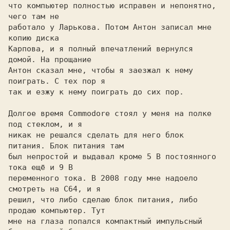
что компьютер полностью исправен и непонятно, 
чего там не

работало у Ларькова. Потом Антон записал мне 
копию диска

Карпова, и я полный впечатлений вернулся 
домой. На прощание

Антон сказал мне, чтобы я заезжал к нему 
поиграть. С тех пор я

так и езжу к нему поиграть до сих пор.

Долгое время Commodore стоял у меня на полке 
под стеклом, и я

никак не решался сделать для него блок 
питания. Блок питания там

был непростой и выдавал кроме 5 В постоянного 
тока ещё и 9 В

переменного тока. В 2008 году мне надоело 
смотреть на C64, и я

решил, что либо сделаю блок питания, либо 
продаю компьютер. Тут

мне на глаза попался компактный импульсный 