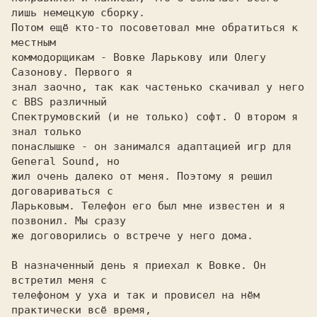
лишь немецкую сборку.

Потом ещё кто-то посоветовал мне обратиться к 
местным

коммодорщикам - Вовке Ларькову или Олегу 
Сазонову. Первого я

знал заочно, так как частенько скачивал у него 
с BBS различный

Спектрумовский (и не только) софт. О втором я 
знал только

понаслышке - он занимался адаптацией игр для 
General Sound, но

жил очень далеко от меня. Поэтому я решил 
договариваться с

Ларьковым. Телефон его был мне известен и я 
позвонил. Мы сразу

же договорились о встрече у него дома.

В назначенный день я приехал к Вовке. Он 
встретил меня с

телефоном у уха и так и провисел на нём 
практически всё время,
