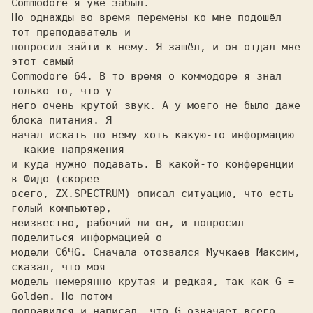
Commodore я уже забыл.

Но однажды во время перемены ко мне подошёл 
тот преподаватель и

попросил зайти к нему. Я зашёл, и он отдал мне 
этот самый

Commodore 64. В то время о коммодоре я знал 
только то, что у

него очень крутой звук. А у моего не было даже 
блока питания. Я

начал искать по нему хоть какую-то информацию 
- какие напряжения

и куда нужно подавать. В какой-то конференции 
в Фидо (скорее

всего, ZX.SPECTRUM) описал ситуацию, что есть 
голый компьютер,

неизвестно, рабочий ли он, и попросил 
поделиться информацией о

модели CбЧG. Сначала отозвался Мучкаев Максим, 
сказал, что моя

модель немерянно крутая и редкая, так как G = 
Golden. Но потом

поправился и написал, что G означает всего 