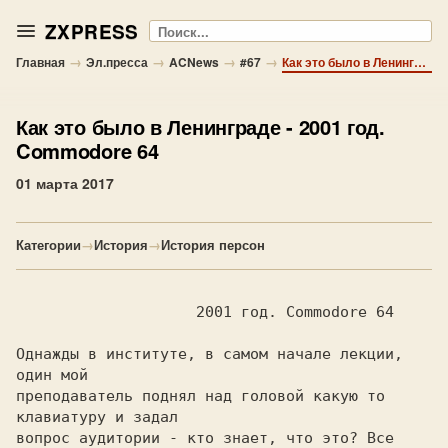
ZXPRESS
Поиск
→
→
→
→
Главная
Эл.пресса
ACNews
#67
Как это было в Ленинграде - 2001 год. Commodore 64
Как это было в Ленинграде
- 2001 год.
Commodore 64
01 марта 2017
Категории
→
История
→
История персон
Однажды в институте, в самом начале лекции, 
один мой

преподаватель поднял над головой какую то 
клавиатуру и задал

вопрос аудитории - кто знает, что это? Все 