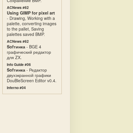
Сохранение BMP.
ACNews #62
Using GIMP for pixel art
- Drawing, Working with a
palette, converting images
to the pallet, Saving
palettes saved BMP.
ACNews #62
Sofтинка
- BGE 4
графический редактор
для ZX.
Info Guide #06
Sofтинка
- Редактор
двухэкранной графики
DouBleScreen Editor v0.4.
Inferno #04