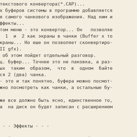
текстового конвертора(*.САР)...
х буферов системы в программе добавляется

я самого чанкового изображения. Над ним и

ффекты...
том меню - это конвертор... Он 
позволяе

  1
и  2 как экраны в чанки (Buffer х то

краны... Но еше он позволяет сконвертиро-

II gfx). 
 об этом пойдет отдельный разговор.
ц. буфер... Точнее это не паковка, a раз-

ых  таким
образом,
что  в
одном  байте

ся 2 (два) чанка.
жно посмотреть как чанки, a остальные бу-

же все должно быть ясно, единственное то,

а
на диск он будет записан с расширением

 - - Эффекты - - - 