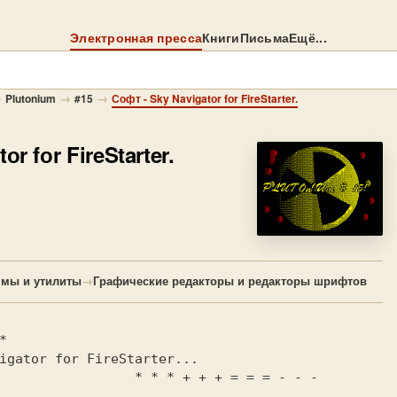
Электронная пресса
Книги
Письма
Ещё...
→
→
→
Plutonium
#15
Софт - Sky Navigatоr fоr FireStarter.
оr fоr FireStarter.
ммы и утилиты
→
Графические редакторы и редакторы шрифтов
*
igator for FireStarter...