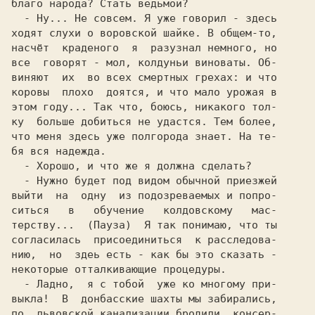
благо народа? Стать ведьмой?

- Ну... Не совсем. Я уже говорил - здесь

ходят слухи о воровской шайке. В общем-то,

насчёт  краденого  я  разузнал немного, но

все  говорят - мол, колдуньи виноваты. Об-

виняют  их  во всех смертных грехах: и что

коровы  плохо  доятся, и что мало урожая в

этом году... Так что, боюсь, никакого тол-

ку  больше добиться не удастся. Тем более,

что меня здесь уже полгорода знает. На те-

бя вся надежда.

- Хорошо, и что же я должна сделать?

- Нужно будет под видом обычной приезжей

выйти  на  одну  из подозреваемых и попро-

ситься   в   обучение   колдовскому   мас-

терству...  
(Пауза)  
Я так понимаю, что ты

согласилась  присоединиться  к расследова-

нию,  но  здеь есть - как бы это сказать -

некоторые отталкивающие процедуры.

- Ладно,  я с тобой  уже ко многому при-

выкла!  В  донбасские шахты мы забирались,

по  львовской канализации бродили, консер-
