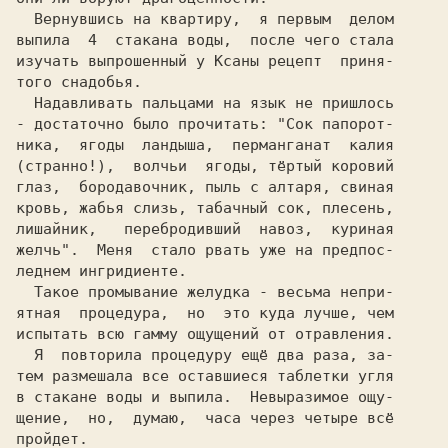
  Вернувшись на квартиру,  я первым  делом

выпила  4  стакана воды,  после чего стала

изучать выпрошенный у Ксаны рецепт  приня-

того снадобья.

  Надавливать пальцами на язык не пришлось

- достаточно было прочитать: 
"Сок папорот-

(странно!),  
волчьи  ягоды, тёртый коровий

глаз,  бородавочник, пыль с алтаря, свиная

кровь, жабья слизь, табачный сок, плесень,

лишайник,   перебродивший  навоз,  куриная

желчь".  
Меня  стало рвать уже на предпос-

леднем ингридиенте.

  Такое промывание желудка - весьма непри-

ятная  процедура,  но  это куда лучше, чем

испытать всю гамму ощущений от отравления.

  Я  повторила процедуру ещё два раза, за-

тем размешала все оставшиеся таблетки угля

в стакане воды и выпила.  Невыразимое ощу-

щение,  но,  думаю,  часа через четыре всё

пройдет.
