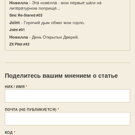
Новелла
- Этa новeллa - мои пeрвыe шaги нa
литeрaтурном поприщe...
Sinc Re-Stared #03
Joint
- Горячий дым обжег мое горло.
Joint #01
Новелла
- День Открытых Дверей.
ZX Pilot #42
Поделитесь вашим мнением о статье
НИК / ИМЯ
*
ПОЧТА (НЕ ПУБЛИКУЕТСЯ)
*
КОД
*