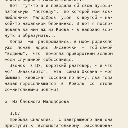
  Вот  тут-то я и поведала ей свою душещи-

пательную  "легенду",  по которой мой воз-

любленный  Малодёров  ушёл  к другой - ка-

кой-то нахальной блондинке. И вот я после-

довала за ним аж из Киева - в надежде вер-

нуть и образумить...

  Когда  мы  распрощались, в моём ридикюле

уже  лежал  адрес  Оксаночки  -  той самой

"ведьмы",  что  помогла приворотным зельем

моей случайной собеседнице.

  Звонок  в ЦУ, короткий разговор, - и что

же?  Оказывается,  эта  самая Оксана - моя

бывшая  киевская соседка по дому, два года

сомнительными целями!
G
 Из блокнота Малодёрова

  3.07

Прибыла Скальпив.  С завтрашнего дня она

приступит к  вспомогательному  расследова-
