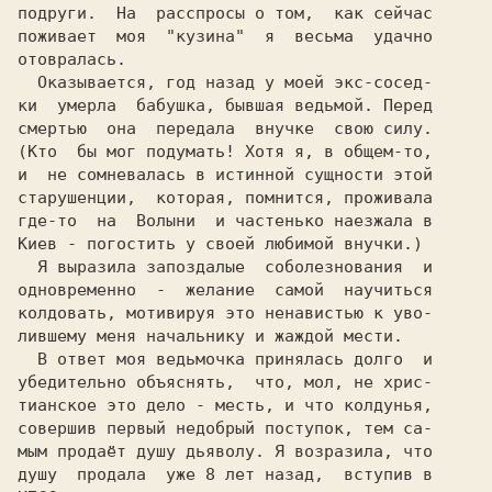
подруги.  На  расспросы о том,  как сейчас

поживает  моя  "кузина"  я  весьма  удачно

отовралась.

  Оказывается, год назад у моей экс-сосед-

ки  умерла  бабушка, бывшая ведьмой. Перед

(Кто  бы мог подумать! Хотя я, в общем-то,

и  не сомневалась в истинной сущности этой

старушенции,  которая, помнится, проживала

где-то  на  Волыни  и частенько наезжала в

Киев - погостить у своей любимой внучки.)

Я выразила запоздалые  соболезнования  и

одновременно  -  желание  самой  научиться

колдовать, мотивируя это ненавистью к уво-

лившему меня начальнику и жаждой мести.

  В ответ моя ведьмочка принялась долго  и

убедительно объяснять,  что, мол, не хрис-

тианское это дело - месть, и что колдунья,

совершив первый недобрый поступок, тем са-

мым продаёт душу дьяволу. Я возразила, что
