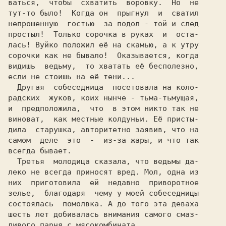
ваться,  чтобы  схватить  воровку.  Но  не

тут-то было!  Когда он  прыгнул  и  сватил

непрошенную  гостью  за подол - той и след

простыл!  Только сорочка в руках  и  оста-

лась! Вуйко положил её на скамью, а к утру

сорочки как не бывало!  Оказывается, когда

видишь  ведьму,  то хватать её бесполезно,

если не стоишь на её тени...

  Другая  собеседница  посетовала на коло-

радских  жуков, коих нынче - тьма-тьмущая,

и  предположила,  что  в этом никто так не

виноват,  как местные колдуньи. Её присты-

дила  старушка, авторитетно заявив, что на

самом  деле  это  -  из-за жары, и что так

всегда бывает.

  Третья  молодица сказала, что ведьмы да-

леко не всегда приносят вред. Мол, одна из

них  приготовила  ей  недавно  приворотное

зелье,  благодаря  чему у моей собеседницы

состоялась  помолвка. А до того эта деваха

шесть лет добивалась внимания самого смаз-

ливого парня с мясокомбината...
