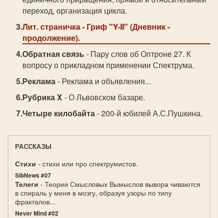
переход, организация цикла.
Лит. страничка
- Гриф "Y-II" (Дневник -
продолжение).
Обратная связь
- Пару слов об Оптроне 27. К
вопросу о прикладном применении Спектрума.
Реклама
- Реклама и объявления...
Рубрика X
- О Львовском базаре.
Четыре килобайта
- 200-й юбилей А.С.Пушкина.
РАССКАЗЫ
Стихи
- стихи или про спектрумистов.
SibNews #07
Телеги
- Теории Смысловых Вымыслов вывора чиваются
в спираль у меня в мозгу, образуя узоры по типу
фракталов...
Never Mind #02