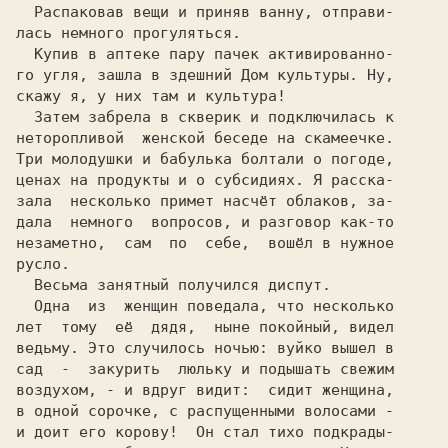
  Распаковав вещи и приняв ванну, отправи-

лась немного прогуляться.

  Купив в аптеке пару пачек активированно-

го угля, зашла в здешний Дом культуры. Ну,

скажу я, у них там и культура!

  Затем забрела в скверик и подключилась к

неторопливой  женской беседе на скамеечке.

Три молодушки и бабулька болтали о погоде,

ценах на продукты и о субсидиях. Я расска-

зала  несколько примет насчёт облаков, за-

дала  немного  вопросов, и разговор как-то

незаметно,  сам  по  себе,  вошёл в нужное

русло.

  Весьма занятный получился диспут.

  Одна  из  женщин поведала, что несколько

лет  тому  её  дядя,  ныне покойный, видел

ведьму. Это случилось ночью: вуйко вышел в

сад  -  закурить  люльку и подышать свежим

воздухом, - и вдруг видит:  сидит женщина,

в одной сорочке, с распущенными волосами -

и доит его корову!  Он стал тихо подкрады-
