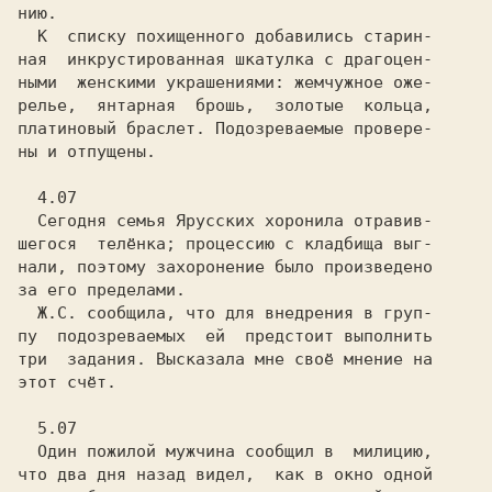
нию.

  К  списку похищенного добавились старин-

ная  инкрустированная шкатулка с драгоцен-

ными  женскими украшениями: жемчужное оже-

релье,  янтарная  брошь,  золотые  кольца,

платиновый браслет. Подозреваемые провере-

ны и отпущены.

  4.07

Сегодня семья Ярусских хоронила отравив-

шегося  телёнка; процессию с кладбища выг-

нали, поэтому захоронение было произведено

за его пределами.

  Ж.С. сообщила, что для внедрения в груп-

пу  подозреваемых  ей  предстоит выполнить

три  задания. Высказала мне своё мнение на

этот счёт.

  5.07

Один пожилой мужчина сообщил в  милицию,

что два дня назад видел,  как в окно одной
