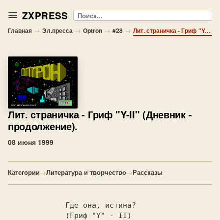
ZXPRESS
Поиск
→
→
→
→
Главная
Эл.пресса
Optron
#28
Лит. страничка - Гриф "Y-II" (Дневник - продолжение).
Лит. страничка
- Гриф "Y-II" (Дневник -
продолжение).
08 июня 1999
Категории
→
Литература и творчество
→
Рассказы
             Где она, истина?

             (Гриф "Y" - II)
