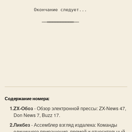
           Окончание следует...

              ──══════════──

Содержание номера:
ZX-Обоз
- Обзор электронной прессы: ZX-News 47,
Don News 7, Buzz 17.
Ликбез
- Ассемблер взгляд издалека: Команды
единичного приращения, прямой и относительный