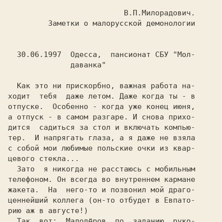
                          В.П.Милорадович.

         Заметки о малорусской демонологии

  30.06.1997  Одесса,  пансионат СБУ "Мол-

              даванка"

  Как это ни прискорбно, важная работа на-

ходит  тебя  даже летом. Даже когда ты - в

отпуске.  Особенно - когда уже конец июня,

а отпуск - в самом разгаре. И снова прихо-

дится  садиться за стол и включать компью-

тер.  И напрягать глаза, а я даже не взяла

с собой мои любимые польские очки из квар-

цевого стекла...

  Зато  я никогда не расстаюсь с мобильным

телефоном. Он всегда во внутреннем кармане

жакета.  На  него-то и позвонил мой драго-

ценнейший коллега (он-то отбудет в Евпато-

рию аж в августе!)

  Так  вот:  Малодёров  по  заданию  руко-
