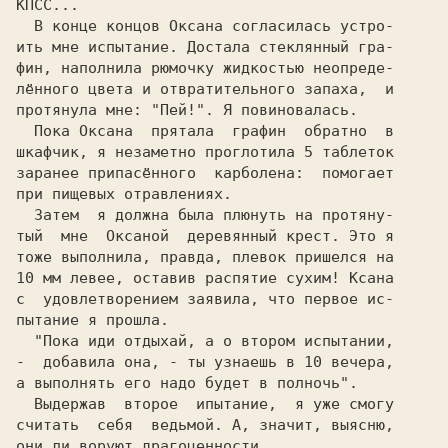
КПСС...

В конце концов Оксана согласилась устро-

ить мне испытание. Достала стеклянный гра-

фин, наполнила рюмочку жидкостью неопреде-

лённого цвета и отвратительного запаха,  и

протянула мне: 
"Пей!". 
Я повиновалась.

  Пока Оксана  прятала  графин  обратно  в

шкафчик, я незаметно проглотила 5 таблеток

заранее припасённого  карболена:  помогает

при пищевых отравлениях.

  Затем  я должна была плюнуть на протяну-

тый  мне  Оксаной  деревянный крест. Это я

тоже выполнила, правда, плевок пришелся на

10 мм левее, оставив распятие сухим! Ксана

с  удовлетворением заявила, что первое ис-

пытание я прошла.

-  добавила она, - 
ты узнаешь в 10 вечера,

а выполнять его надо будет в полночь".

Выдержав  второе  ипытание,  я уже смогу

считать  себя  ведьмой. А, значит, выясню,

они ли воруют драгоценности.
