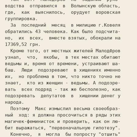
водства  отправился  в  Волынскую область,

где,  как  выяснилось,  орудует  воровская

группировка.

  За  последний  месяц  в милицию г.Ковеля

обратились 43 человека. Как было подсчита-

17369,52 грн.

Кроме того, от местных жителей Малодёров

узнал,  что,  якобы,  в тех местах обитают

ведьмы и, время от времени, устраивают ша-

баш.  Люди  подозревают  в хищениях именно

их,  но проблема в том, что никто точно не

знает,  кто из женщин - ведьмы. А подозре-

вать  всех подряд - так же бесполезно, как

подозревать  депутатов  в  хищении денег у

народа.

  Поэтому  Макс измыслил весьма своеобраз-

ный  ход: я должна просочиться в ряды этих

магичек-феминисток и проверить, как он лю-

бит выражаться, 
"первоначальную гипотезу".

Конечно,  я  могла  бы попросту "отшить"
