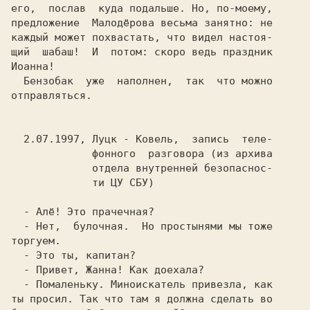
его,  послав  куда подальше. Но, по-моему,

предложение  Малодёрова весьма занятно: не

каждый может похвастать, что видел настоя-

щий  шабаш!  И  потом: скоро ведь праздник

Иоанна!

  Бензобак  уже  наполнен,  так  что можно

отправляться.

  2.07.1997, Луцк - Ковель,  запись  теле-

             фонного  разговора (из архива

             отдела внутренней безопаснос-

             ти ЦУ СБУ)

- Алё! Это прачечная?

- Нет,  булочная.  Но простынями мы тоже

торгуем.

- Это ты, капитан?

- Привет, Жанна! Как доехала?

- Помаленьку. Миноискатель привезла, как

ты просил. Так что там я должна сделать во
