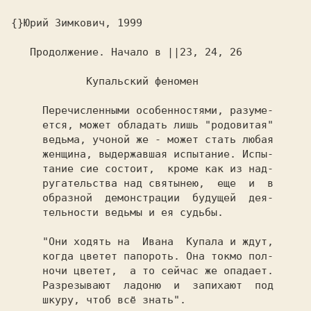
{}Юрий Зимкович, 1999

   Продолжение. Начало в ||23, 24, 26

            Купальский феномен

     Перечисленными особенностями, разуме-

     ется, может обладать лишь "родовитая"

     ведьма, учоной же - может стать любая

     женщина, выдержавшая испытание. Испы-

     тание сие состоит,  кроме как из над-

     ругательства над святынею,  еще  и  в

     образной  демонстрации  будущей  дея-

     тельности ведьмы и ея судьбы.

     "Они ходять на  Ивана  Купала и ждут,

     когда цветет папороть. Она токмо пол-

     ночи цветет,  а то сейчас же опадает.

     Разрезывают  ладоню  и  запихают  под

     шкуру, чтоб всё знать".
