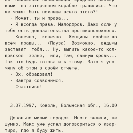
вами  на затерянном корабле травились. Что

же может быть похлеще всего этого?!

- Может, ты и права...

- Я всегда права, Малодёров. Даже если у

тебя есть доказательства противоположного.

- Конечно,  конечно.  Женщины  вообще во

всём  правы...  
(Пауза)  
Возможно,  ведьмы

заставят  тебя... Ну, выпить какое-то кол-

довское  зелье,  или, там, свиную кровь...

Так что будь готова и к этому. Зато я упо-

мяну об этом в своём отчете.

- Ох, обрадовал!

- Завтра созвонимся.

- Счастливо!

  3.07.1997, Ковель, Волынская обл., 16.00

  Довольно милый городок. Много зелени, не

шумно. Макс уже успел договориться о квар-

тире, где я буду жить.
