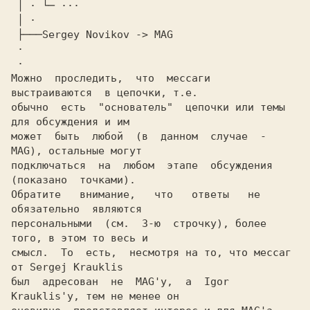
 │ · └─ ···

 │ ·

 ├───Sergey Novikov -> MAG

 ·

 ·

Можно  проследить,  что  мессаги  
выстраиваются  в цепочки, т.е.

обычно  есть  "основатель"  цепочки или темы 
для обсуждения и им

может  быть  любой  (в  данном  случае  -  
MAG), остальные могут

подключаться  на  любом  этапе  обсуждения  
(показано  точками).

Обратите   внимание,   что   ответы   не   
обязательно  являются

персональными  (см.  3-ю  строчку), более 
того, в этом то весь и

смысл.  То  есть,  несмотря на то, что мессаг 
от Sergej Krauklis

был  адресован  не  MAG'у,  а  Igor  
Krauklis'у, тем не менее он
