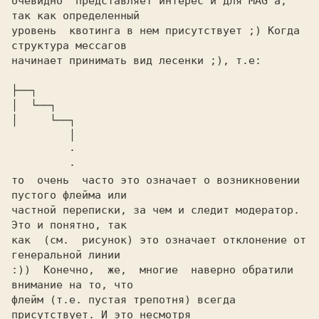
очевидно  представляет интерес и для MAG'а, 
так как определенный

уровень  квотинга в нем присутствует ;) Когда 
структура мессагов

начинает принимать вид лесенки ;), т.е:

├──┐

│  └──┐

│     └──┐

         │

         ·

         ·

то  очень  часто это означает о возникновении 
пустого флейма или

частной переписки, за чем и следит модератор. 
Это и понятно, так

как  (см.  рисунок) это означает отклонение от 
генеральной линии

:))  Конечно,  же,  многие  наверно обратили 
внимание на то, что

флейм (т.е. пустая трепотня) всегда 
присутствует. И это несмотря
