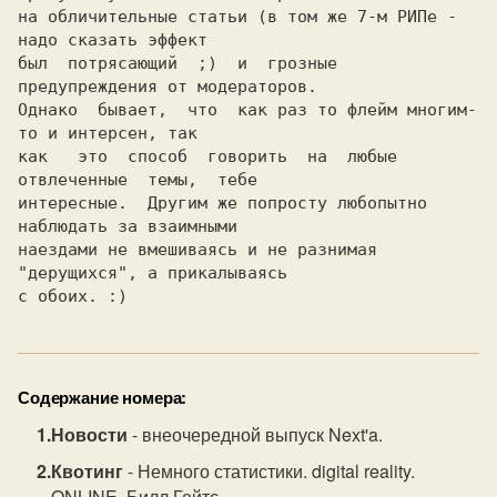
на обличительные статьи (в том же 7-м РИПе - 
надо сказать эффект

был  потрясающий  ;)  и  грозные  
предупреждения от модераторов.

Однако  бывает,  что  как раз то флейм многим-
то и интерсен, так

как   это  способ  говорить  на  любые  
отвлеченные  темы,  тебе

интересные.  Другим же попросту любопытно 
наблюдать за взаимными

наездами не вмешиваясь и не разнимая 
"дерущихся", а прикалываясь

Содержание номера:
Новости
- внеочередной выпуск Next'a.
Квотинг
- Немного статистики. digital reality.
ONLINE. Билл Гейтс.