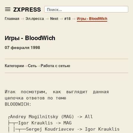
ZXPRESS
Поиск
→
→
→
→
Главная
Эл.пресса
Next
#18
Игры - BloodWich
Игры
- BloodWich
07 февраля 1998
Категории
→
Сеть
→
Работа с сетью
Итак  посмотрим,  как  выглядит  данная  
цепочка ответов по теме

BLOODWICH:

 ┌Andrey Mogilnitsky (MAG) -> All

 ├─┬─Igor Krauklis -> MAG

 │ │─┬──Sergej Koudriavcev -> Igor Krauklis
