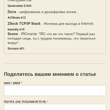
Generation Z #04
Docs
- шифрование и дешифровка писем.
ACNews #12
ZSock TCP/IP Stack
- Железка для выхода в Internet.
Insanity #10
Scene
- IRCmania: "IRC что же это такое? Первый раз
попадая сюда, ты с трудом понимаешь, что твориться
вокруг".
Scream #01
Поделитесь вашим мнением о статье
НИК / ИМЯ
*
ПОЧТА (НЕ ПУБЛИКУЕТСЯ)
*