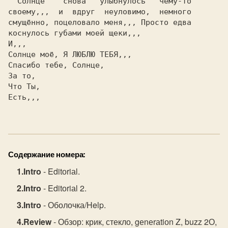
  Солнце   
 снова   улыбнулось   чему-то

своему,,,  и  вдруг  неуловимо,  немного

смущённо, поцеловало меня,,, Просто едва

коснулось губами моей щеки,,,           

Солнце 
моё, 
Спасибо тебе, 
3а то,                                  

Что Ты,                                 

Есть,,,                                 

Содержание номера:
Intro
- Editоriаl.
Intro
- Editоriаl 2.
Intro
- Оболочка/Help.
Review
- Обзор: крик, стекло, gеnеrаtiоn Z, buzz 2О,