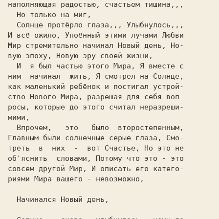
наполняющая радостью, счастьем 
  Но только на миг,                     

Солнце
 протёрло глаза,,, Улыбнулось,,,

И всё ожило, Упоённый этими лучами 
Мир 
стремительно начинал Новый день, Но-

вую эпоху, Новую эру своей жизни,       

  И  я был частью этого 
Мира, 
Я вместе с

ним  начинал  жить, Я смотрел на
как маленький ребёнок и постигал устрой-

ство
 Нового Мира, 
разрешая для себя воп-

росы, которые до этого считал неразреши-

мими,                                   

  Впрочем,   это   было  второстепенным,

Главным были солнечные серые глаза, Смо-

треть  в  них  -  вот Счастье, Но это не

об'яснить  словами, Потому что это - это

совсем другой 
Мир, 
И описать его катего-

  Начинался Новый день,                 
