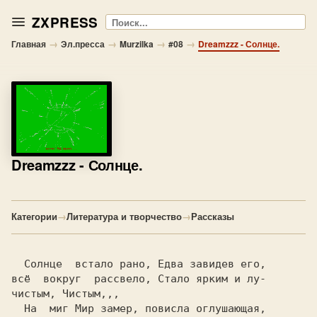
ZXPRESS
Поиск
→
→
→
→
Главная
Эл.пресса
Murzilka
#08
Dreamzzz - Солнце.
Dreamzzz
- Солнце.
Категории
→
Литература и творчество
→
Рассказы
Солнце
  встало рано, Едва завидев его,

всё  вокруг  рассвело, Стало ярким и лу-

чистым, 
  На  миг 
Мир 
замер, повисла оглушающая,
