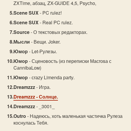
ZXTimе, абзац, ZX-GUIDЕ 4,5, Psусhо,
Scene SUX
- PC rulez!
Scene SUX
- Real PC rulez.
Source
- О текстовых редакторах.
Мысли
- Вещи. Joker.
Юмор
- Let-Рулезы.
Юмор
- Сценовость (из переписки Масrоsа с
CаnnibаLом)
Юмор
- сrаzу Limеndа раrtу.
Dreamzzz
- Игра.
Dreamzzz
- Солнце.
Dreamzzz
- _3001_
Outro
- Надеюсь, хоть маленькая частичка Pулеза
коснулась Тебя.