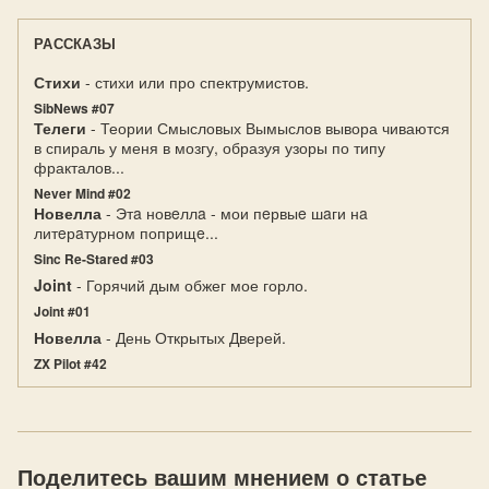
РАССКАЗЫ
Стихи
- стихи или про спектрумистов.
SibNews #07
Телеги
- Теории Смысловых Вымыслов вывора чиваются
в спираль у меня в мозгу, образуя узоры по типу
фракталов...
Never Mind #02
Новелла
- Этa новeллa - мои пeрвыe шaги нa
литeрaтурном поприщe...
Sinc Re-Stared #03
Joint
- Горячий дым обжег мое горло.
Joint #01
Новелла
- День Открытых Дверей.
ZX Pilot #42
Поделитесь вашим мнением о статье