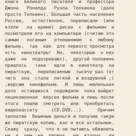
книге  великого  писателя  и  профессора

Джона   Роналда   Руэла  Толкиена  (дале

просто Толкиен). Большая часть населения

России,   естественно,  переписали  (или

взяли   на  время)  диски  с  фильмом  и

посмотрели его на компьютере (считаю это

самым   поганым   отношением   к  любому

фильму,  так  как  для первого просмотра

есть  кинотеатры!  Но,  некоторые  о них

даже  не  подозревают),  другой половине

пришлось   таки   идти  в  кинотеатр  на

пиратскую,  переписанныю  тысячу раз (от

чего  она  стала  легкой  и воздушной ;)

,версию  кинофильма.  И  лишь  маленькая

доля  оставшихся  подождали  пока выйдет

лецинзионная  версия фильма и лишь после

этого  пошли  смотреть  или  преобретать

видеокассету     (CD,DVD...).     Причем

же пиратскую копию, как и все остальные.

Скажу  сразу,  что я не пытаюсь обвинить

ни  в  чем  ни  первых,  ни  вторых,  ни
