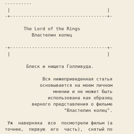
---------- 
 |                                    | 

The Lord of the Rings
Властелин колец 
-+------------------------------------+-

Блеск и нищета Голливуда. 
 Уж  наверняка  все  посмотрели фильм (а

точнее,  первую  его  часть),  снятый по
