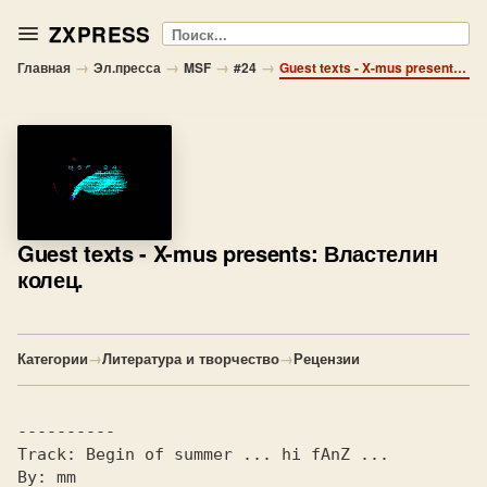
ZXPRESS
Поиск
→
→
→
→
Главная
Эл.пресса
MSF
#24
Guest texts - X-mus presents: Властелин колец.
Guest texts
- X-mus presents: Властелин
колец.
Категории
→
Литература и творчество
→
Рецензии
Track: 
By: 
mm