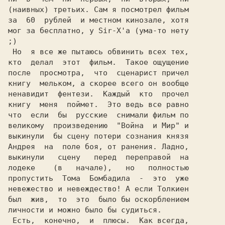
(наивных) третьих. Сам я посмотрел фильм

за  60  рублей  и местном кинозале, хотя

мог за бесплатно, у Sir-X'a (ума-то нету

;)                                      

 Но  я все же пытаюсь обвинить всех тех,

кто  делал  этот  фильм.  Такое ощущение

после  просмотра,  что  сценарист причел

книгу  мельком, а скорее всего он вообще

ненавидит  фентези.  Каждый  кто  прочел

книгу  меня  поймет.  Это ведь все равно

что  если  бы  русские  снимали фильм по

великому  произведению  "Война  и Мир" и

выкинули  бы сцену потери сознания князя

Андрея  на  поле боя, от ранения. Ладно,

выкинули   сцену   перед  переправой  на

лодеке    (в   начале),   но   полностью

пропустить  Тома  Бомбадила  -  это  уже

невежество и невеждество! А если Толкиен

личности и можно было бы судиться.      

 Есть,  конечно,  и  плюсы.  Как всегда,
