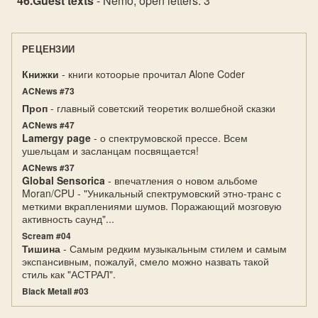
Guest texts
- Nemo, open letters: 3
РЕЦЕНЗИИ
Книжки
- книги котоорые прочитал Alone Coder
ACNews #73
Проп
- главный советский теоретик волшебной сказки
ACNews #47
Lamergy page
- о спектрумовской прессе. Всем
ушельцам и засланцам посвящается!
ACNews #37
Global Sensorica
- впечатления о новом альбоме
Moran/CPU - "Уникальный спектрумовский этно-транс с
меткими вкраплениями шумов. Поражающий мозговую
активность саунд"...
Scream #04
Тишина
- Самым редким музыкальным стилем и самым
экспансивным, пожалуй, смело можно назвать такой
стиль как "АСТРАЛ".
Black Metall #03