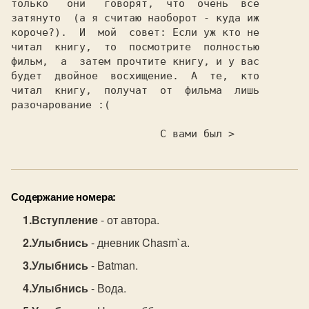
только   они   говорят,  что  очень  все

затянуто  (а я считаю наоборот - куда иж

короче?).  И  мой  совет: Если уж кто не

читал  книгу,  то  посмотрите  полностью

фильм,  а  затем прочтите книгу, и у вас

будет  двойное  восхищение.  А  те,  кто

читал  книгу,  получат  от  фильма  лишь

разочарование :(                        

С вами был >
Содержание номера:
Вступление
- от автора.
Улыбнись
- дневник Chasm`а.
Улыбнись
- Batman.
Улыбнись
- Вода.