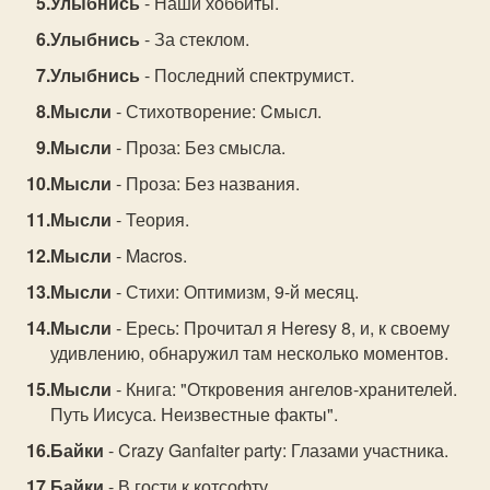
Улыбнись
- Наши хоббиты.
Улыбнись
- За стеклом.
Улыбнись
- Последний спектрумист.
Мысли
- Стихотворение: Cмысл.
Мысли
- Проза: Без смысла.
Мысли
- Проза: Без названия.
Мысли
- Теория.
Мысли
- Macros.
Мысли
- Стихи: Оптимизм, 9-й месяц.
Мысли
- Ересь: Прочитал я Heresy 8, и, к своему
удивлению, обнаружил там несколько моментов.
Мысли
- Книга: "Откровения ангелов-хранителей.
Путь Иисуса. Неизвестные факты".
Байки
- Crazy Ganfaiter party: Глазами участника.
Байки
- В гости к котсофту.