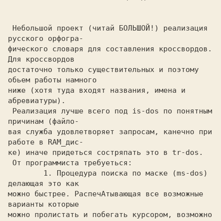
 Небольшой проект (читай БОЛЬШОЙ!) реализация 
русского орфогра-

фического словаря для составления кроссвордов. 
Для кроссвордов

достаточно только существительных и поэтому 
обьем работы намного

ниже (хотя туда входят названия, имена и 
абревиатуры).

 Реализация лучше всего под is-dos по понятным 
причинам (файло-

вая служба удовлетворяет запросам, канечно при 
работе в RAM_дис-

ке) иначе придеться состряпать это в tr-dos.

 От программиста требуеться:

        1. Процедура поиска по маске (ms-dos) 
делающая это как

можно быстрее. РаспечАтывающая все возможные 
варианты которые

можно пролистать и побегать курсором, возможно 