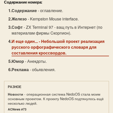
Содержание номера:
Содержание
- оглавление.
Железо
- Kempston Mouse interface.
Софт
- ZX Terminal 97 - вaщ пyть в Интepнeт (пo
мaтepиaлaм фиpмы Cкopnиoн).
И еще один...
- Небольшой проект реализация
русского орфографического словаря для
составления кроссвордов.
Юмор
- Анекдоты.
Реклама
- обьявления.
РАЗНОЕ
Новости
- операционная система NedoOS стала моим
основным проектом. К проекту NedoOS подтянулось ещё
несколько людей.
ACNews #73