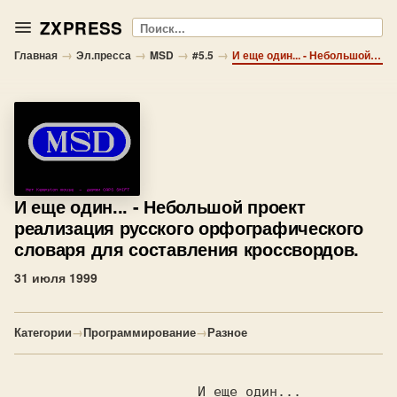
ZXPRESS
Поиск
→
→
→
→
Главная
Эл.пресса
MSD
#5.5
И еще один... - Небольшой проект реализация русского орфографического словаря для составления кроссвордов.
И еще один...
- Небольшой проект
реализация русского орфографического
словаря для составления кроссвордов.
31 июля 1999
Категории
→
Программирование
→
Разное