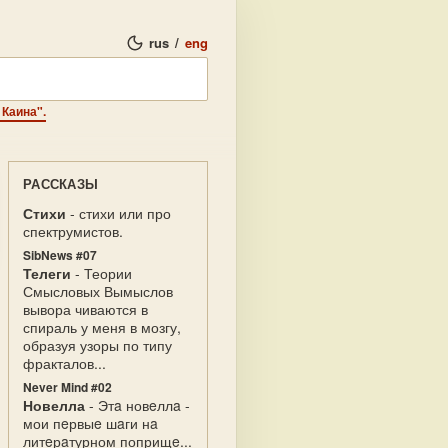
rus
/
eng
 Каина".
РАССКАЗЫ
Стихи
- стихи или про
спектрумистов.
SibNews #07
Телеги
- Теории
Смысловых Вымыслов
вывора чиваются в
спираль у меня в мозгу,
образуя узоры по типу
фракталов...
Never Mind #02
Новелла
- Этa новeллa -
мои пeрвыe шaги нa
литeрaтурном поприщe...