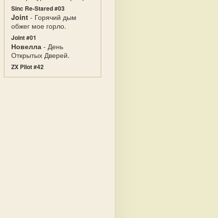
Sinc Re-Stared #03
Joint
- Горячий дым
обжег мое горло.
Joint #01
Новелла
- День
Открытых Дверей.
ZX Pilot #42