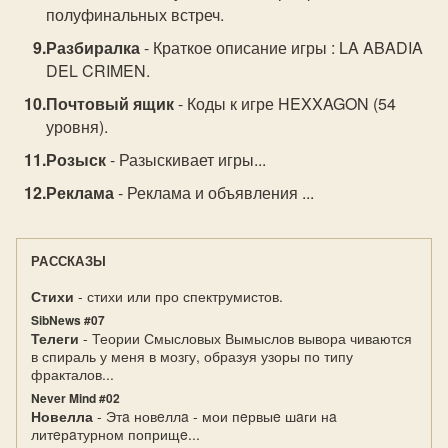
полуфинальных встреч.
Разбиралка
- Краткое описание игры : LA ABADIA
DEL CRIMEN.
Почтовый ящик
- Коды к игре HEXXAGON (54
уровня).
Розыск
- Разыскивает игры...
Реклама
- Реклама и объявления ...
РАССКАЗЫ
Стихи
- стихи или про спектрумистов.
SibNews #07
Телеги
- Теории Смысловых Вымыслов вывора чиваются
в спираль у меня в мозгу, образуя узоры по типу
фракталов...
Never Mind #02
Новелла
- Этa новeллa - мои пeрвыe шaги нa
литeрaтурном поприщe...