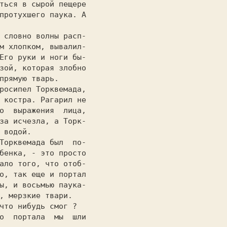
ться в сырой пещере

протухшего паука. А

                   

м хлопком, вывалил-

Его руки и ноги бы-

зой, которая злобно

прямую тварь.      

 костра. Рагарил не

о  выражения  лица,

за исчезла, а Торк-

 водой.            

бенка, - это просто

ало того, что отоб-

о, так еще и портал

ы, и восьмью паука-

, мерзкие твари.   
