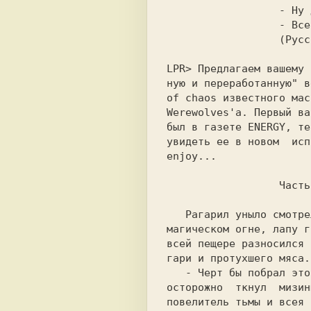
                  - Ну давай - же, давай !

                  - Все, давалка сломалась

LPR>
 Предлагаем вашему 
ную и переработанную" в
of chaos известного мас
Werewolves'а. Первый ва
был в газете
 ENERGY,
 те
увидеть ее в новом  исп
enjoy...               
                  Часть I                 

   Рагарил уныло смотрел на подгорающую на

магическом огне, лапу г
всей пещере разносился 
гари и протухшего мяса.
   - Черт бы побрал этого Юзера, - Рагарил

осторожно  ткнул  мизин
повелитель тьмы и всея 