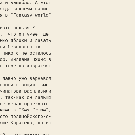
х и зашибло. А этот

егда вовремя напил-

я в "Fantasy world"

                   

ные яблоки и давать

ой безопасности.   

ор, Индиана Джонс в

о тоже на хозрасчет

                   

онной станции, выс-

минатора расплавили

, так-как он дальше

ешел в "Sex Crime",

сто полицейского-с-

еще Каратека, но вы

                   
