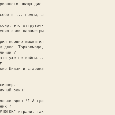
рванного плаща дис-

                   

енил свои параметры

                   

м дело. Торквемада,

личии ?            

г                  

                   
