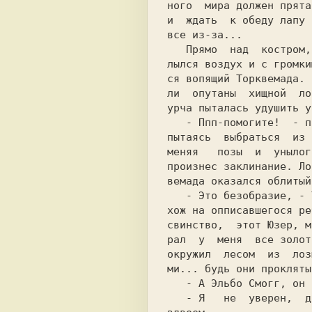
ного  мира должен прята
и  ждать  к обеду лапу 
все из-за...           
   Прямо  над  костром, словно волны расп-

лылся воздух и с громки
ся вопящий Торквемада. 
ли  опутаны  хищной  ло
урча пыталась удушить у
пытаясь  выбраться  из 
меняя   позы  и  унылог
произнес заклинание. Ло
вемада оказался облитый
   - Это безобразие, - Торквемада был  по-

хож на опписавшегося ре
свинство,  этот Юзер, м
рал  у  меня  все золот
окружил  лесом  из  лоз
ми... будь они прокляты
   - А Эльбо Смогг, он что нибудь смог ?  

   - Я   не  уверен,  до  портала  мы  шли
