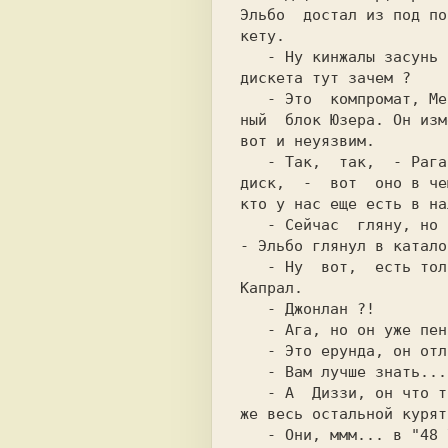
Эльбо  достал из под по
   - Ну кинжалы засунь себе в ... ножны, а

дискета тут зачем ?    
   - Это  компромат, Мессир, это отгрузоч-

ный  блок Юзера. Он изм
вот и неуязвим.        
   - Так,  так,  - Рагарил нервно выхватил

диск,  -  вот  оно в че
кто у нас еще есть в на
   - Сейчас  гляну, но это уже не войны...

- Эльбо глянул в катало
   - Ну  вот,  есть только Диззи и старина

Капрал.                
   - Джонлан ?!                           

   - Ага, но он уже пенсионер.            

   - Это ерунда, он отличный воин!        

   - Вам лучше знать...                   

   - А  Диззи, он что только один !? А где

   - Они, ммм... в "48 УТЮГОВ" играли, так
