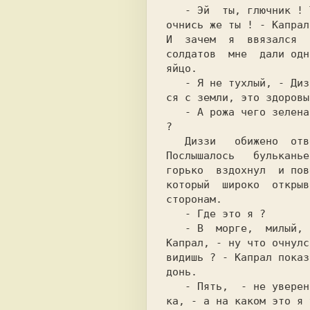
   - Эй  ты, глючник ! Ты меня слышишь? Ну

очнись же ты ! - Капрал
И  зачем  я  ввязался  
солдатов  мне  дали одн
яйцо.                  
   - Я не тухлый, - Диззи с трудом поднял-

ся с земли, это здоровы
   - А рожа чего зеленая, тоже от перегара

?                      
Послышалось   бульканье
горько  вздохнул  и пов
который  широко  открыв
сторонам.              
   - Где это я ?                          

   - В  морге,  милый,  в морге - успокоил

Капрал, - ну что очнулс
видишь ? - Капрал показ
донь.                  
   - Пять,  - не уверенно произнес Карате-

ка, - а на каком это я 