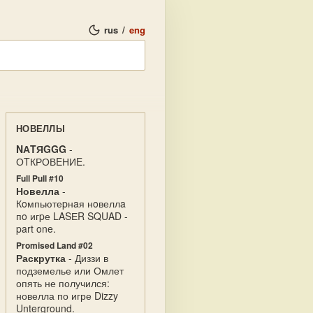
rus
/
eng
НОВЕЛЛЫ
NАTЯGGG
-
ОTКРОВEНИE.
Full Pull #10
Новелла
-
Кoмпьютеpнaя нoвеллa
пo игpе LASЕR SQUAD -
part one.
Promised Land #02
Раскрутка
- Диззи в
подземелье или Омлет
опять не получился:
новелла по игре Dizzy
Unterground.