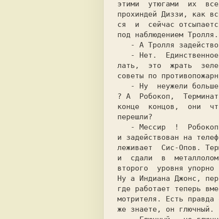
этими  утюгами  их  все
прохиндей Диззи, как вс
ся  и  сейчас отсыпаетс
под наблюдением Тролля.
   - А Тролля задействовать нельзя ?      

   - Нет.  Единственное,  что он умеет де-

лать,  это  жрать  зеле
советы по противопожарн
   - Ну  неужели больше никого не осталось

? А  Робокоп,  Терминат
конце  концов,  они  чт
перешли?               
   - Мессир  !  Робокоп давно уже заржавел

и задействован на телеф
леживает  Сис-Опов. Тер
и  сдали  в  металлолом
Ну а Индиана Джонс, пер
где работает теперь вме
мотрителя. Есть правда 
же знаете, он глючный. 