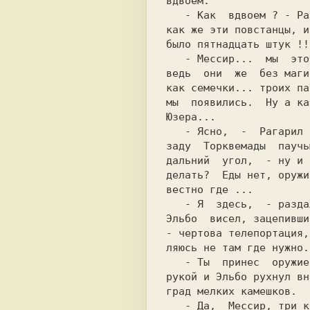
вдвоем.                
   - Как  вдвоем ? - Рагарил привстал, - а

как же эти повстанцы, и
было пятнадцать штук !!
   - Мессир...  мы  это, мы пытались... но

как семечки... троих па
мы  появились.  Ну а ка
Юзера...               
   - Ясно,  -  Рагарил отодрал прилипшую к

заду  Торквемады  паучь
дальний  угол,  - ну и 
делать?  Еды нет, оружи
вестно где ...         
   - Я  здесь,  - раздалось где-то вверху.

Эльбо  висел, зацепивши
- чертова телепортация,
ляюсь не там где нужно.
   - Ты  принес  оружие ? - Рагарил махнул

рукой и Эльбо рухнул вн
град мелких камешков.  
   - Да,  Мессир, три кинжала и еще это, -
