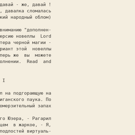
вниманию "дополнен-

ерсию новеллы  Lord

тера черной магии -

риант этой  новеллы

перь же  вы  можете

олнении.  Read  and

                   

иганского паука. По

омерзительный запах

                   

цем  в жаркое, - Я,

подлостей виртуаль-
