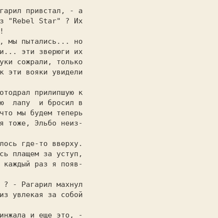
                   

з "Rebel Star" ? Их

!                  

уки сожрали, только

к эти вояки увидели

                   

ю  лапу  и бросил в

что мы будем теперь

я тоже, Эльбо неиз-

                   

сь плащем за уступ,

 каждый раз я появ-

                   

из увлекая за собой

                   
