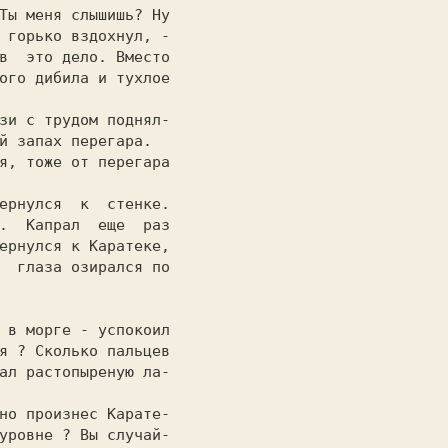
 горько вздохнул, -

в  это дело. Вместо

ого дибила и тухлое

                   

й запах перегара.  

                   

.  Капрал  еще  раз

ернулся к Каратеке,

  глаза озирался по

                   

я ? Сколько пальцев

ал растопыреную ла-

                   

уровне ? Вы случай-
