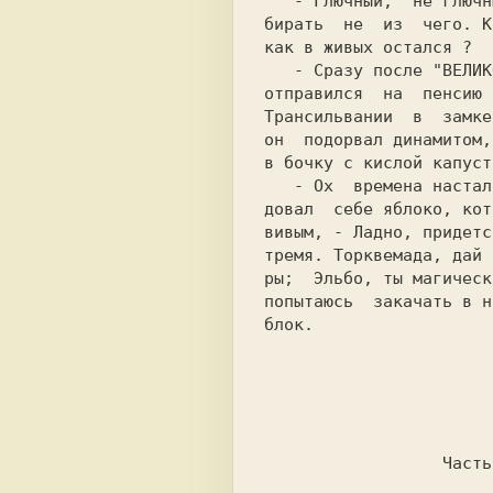
   - Глючный,  не глючный - нам теперь вы-

бирать  не  из  чего. К
как в живых остался ?  
   - Сразу после "ВЕЛИКОЙ РУССИФИКАЦИИ" он

отправился  на  пенсию 
Трансильвании  в  замке
он  подорвал динамитом,
в бочку с кислой капуст
   - Ох  времена настали, - Рагарил накол-

довал  себе яблоко, кот
вивым, - Ладно, придетс
тремя. Торквемада, дай 
ры;  Эльбо, ты магическ
блок.                  
                       - Если ты дурак, то

                           это на до