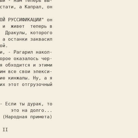
стати, а Капрал, он

                   

 и  живет  теперь в

  Дракулы, которого

 а останки заквасил

ой.                

орое оказалось чер-

я обходится и этими

им все свои элекси-

ие кинжалы. Ну, а я

                   

лго...
