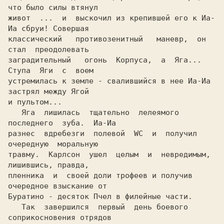
что было силы втянул

живот  ...  и  выскочил из крепившей его к Иа-
Иа сбруи! Совершая

классический   противозенитный   маневр,  он  
стал  преодолевать

заградительный   огонь  Корпуса,  а  Яга...  
Ступа  Яги  с  воем

устремилась к земле - свалившийся в нее Иа-Иа 
застрял между Ягой

и пультом...

   Яга  лишилась  тщательно  лелеямого  
последнего  зуба.  Иа-Иа

разнес  вдребезги  полевой  WC  и  получил  
очередную  моральную

травму.  Карлсон  ушел  целым  и  невредимым, 
лишившись, правда,

пленника  и  своей доли трофеев и получив 
очередное взыскание от

Буратино - десяток Пчел в филейные части.

   Так  завершился  первый  день боевого 
соприкосновения отрядов
