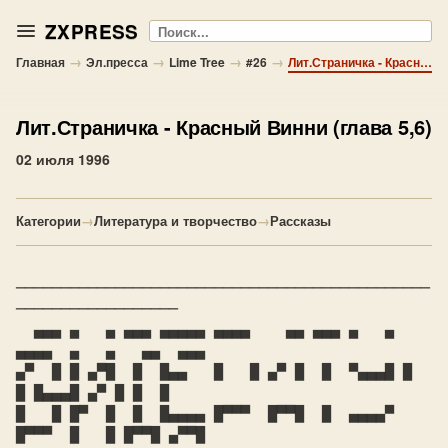
ZXPRESS
Поиск
→
→
→
→
Главная
Эл.пресса
Lime Tree
#26
Лит.Страничка - Красный Винни (глава 5,6)
Лит.Страничка
- Красный Винни (глава 5,6)
02 июля 1996
Категории
→
Литература и творчество
→
Рассказы
──────────────────────────────────────────────
──────────────────

  ▄▄▄ ▄   ▄ ▄▄▄ ▄▄▄▄▄ ▄▄▄▄    ▄▄ ▄▄▄ ▄   ▄ 
▄▄▄▄  ▄   ▄   ▄▄  ▄▄▄

▄▀  █ █ ▄▀█  █  █▄▄   █   █ ▄▀ █  █  ▀▄▄▄█ █   
█ █▄▄▄█ ▄▀ █ █  █

█   █ █▀  █  █  █▄▄▄▄ █▀▀▀  █▀▀█  █  ▄▄▄▄▀ 
█▀▀▀  █   █ █▀▀█ ▄▀▀█
