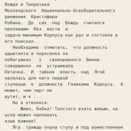
Вождя и Теоретика

Мохляндского  Национально-Освободительного  
движения  Кристофера

Робина.  До  сих  пор  Вождь  считался  
пропавшим  без  вести  и

задача-минимум Корпуса как раз и состояла в 
его поисках.

   Hеобходимо  отметить,  что должность 
адьютанта и поросенка на

побегушках   у   своенравного  Винни  
совершенно  не  устраивала

Пятачка.  И  тайная  власть  над  Ягой  
являлась для него первой

ступенью  к  должности  Главкома  Корпуса.  А 
может, чем черт не

шутит, и к ...

   Hо я отвлекся.

   -  Живо, бабка! Толстого взять живым, на 
осла можно наплевать

язык важнее!

   Яга  трижды пнула ступу и под воинственное 