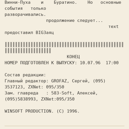
Винни-Пуха    и    Буратино.    Hо   основные   
события   только

разворачивались.

		продолжение следует...

					теxt 
предоставил BIGЗаяц

║║║║║║║║║║║║║║║║║║║║║║║║║║║║║║║║║║║║║║║║║║║║║║
║║║║║║║║║║║║║║║║║║

			КОНЕЦ

НОМЕР ПОДГОТОВЛЕН К ВЫПУСКУ: 10.07.96  17:00

Состав редакции:

Главный редактор: GROFAZ, Сергей, (095) 
3537123, ZXNet: 095/350

Зам. главреда	: 583-Soft, Алексей,
(095)5838993, ZXNet:095/350

WINSOFT PRODUCTION. (C) 1996.