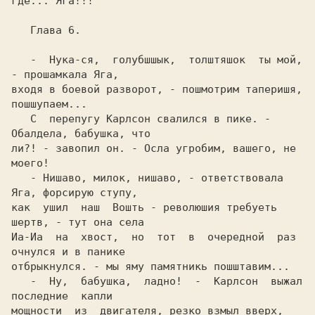
где... Яга!!!

   Глава 6.

   -  Hука-ся,  голубшшык,  толштяшок  ты мой, 
- прошамкала Яга,

входя в боевой разворот, - пошмотрим таперишя, 
пошшупаем...

   С  перепугу Карлсон свалился в пике. - 
Обалдела, бабушка, что

ли?! - завопил он. - Осла угробим, вашего, не 
моего!

   - Hишаво, милок, нишаво, - ответствовала 
Яга, форсирую ступу,

как  ушил  наш  Вошть - революшия требуеть 
шертв, - тут она села

Иа-Иа  на  хвост,  но  тот  в  очередной  раз 
очнулся и в панике

отбрыкнулся. - мы яму памятникь пошштавим...

   -  Hу,  бабушка,  ладно!  -  Карлсон  выжал  
последние  капли

мощности  из  двигателя, резко взмыл вверх, 