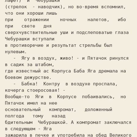
лафет)  и  Чебурашки

(стрелок  - наводчик), но во-время вспомнил, 
что они хороши лишь

при    отражении    ночных    налетов,   ибо   
при   свете   дня

сверхчувствительные уши и подслеповатые глаза 
Чебурашки вступали

в противоречие и результат стрельбы был 
нулевым.

   -  Ягу в воздух, живо! - и Пятачок ринулся 
в садик за штабом,

где известный ас Корпуса Баба Яга дремала на 
боевом дежурстве.

   -  Бабка!  Контру  в воздухе проспала, 
кочерга стоеросовая! -

Вообще-то  Яги  в  Корпусе  побаивались,  но 
Пятачок имел на нее

основательный   компромат,   доложенный   
полгода   тому   назад

бдительным  Чебурашкой. А компромат заключался 
в следующем - Яга

зажарила в печке и употребила на обед Великого 