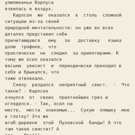
улюлюканье Корпуса

взвилась в воздух.

   Карлсон  же  оказался  в  столь  сложной 
ситуации из-за своей

природной мечтательности: он уже во всех 
деталях представил себе

причитающуюся   ему   за   доставку   языка  
долю  трофеев,  что

практически  не  следил  за ориентирами. К 
тому же осел оказался

весьма  увесист  и  периодически приходил в 
себя и брыкался, что

тоже отвлекало.

   Снизу  раздался  неприятный  свист.  -  Что  
такое? - Карлсон

очнулся  от  своих  приятнейших грез и 
огляделся. - Так, осел на

месте,  места  знакомые...  Сухую  плюшку  мне  
в глотку! Это же

штаб-деревня  этой  Пуховской  банды! А что 
там такое свистит? А
