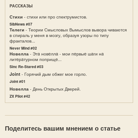
РАССКАЗЫ
Стихи
- стихи или про спектрумистов.
SibNews #07
Телеги
- Теории Смысловых Вымыслов вывора чиваются
в спираль у меня в мозгу, образуя узоры по типу
фракталов...
Never Mind #02
Новелла
- Этa новeллa - мои пeрвыe шaги нa
литeрaтурном поприщe...
Sinc Re-Stared #03
Joint
- Горячий дым обжег мое горло.
Joint #01
Новелла
- День Открытых Дверей.
ZX Pilot #42
Поделитесь вашим мнением о статье