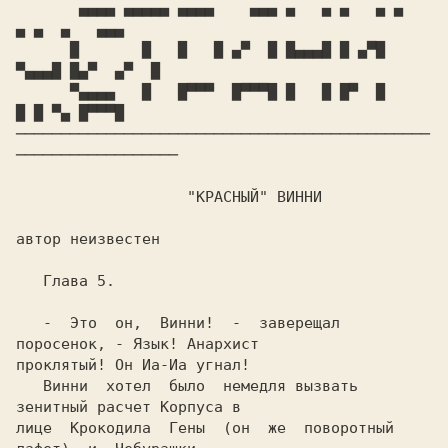
       ▄▄▄▄ ▄▄▄▄▄ ▄▄▄▄    ▄▄▄ ▄   ▄ ▄   ▄ ▄   
▄ ▄  ▄   ▄▄▄

      █       █   █   █ ▄▀  █ █▄▄▄█ █ ▄▀█ 
▀▄▄▄█ █▄▀  ▄▀  █

      ▀▄▄▄▄   █   █▀▀▀  █▀▀▀█ █   █ █▀  █     
█ █ ▀▄ █▀▀▀█

──────────────────────────────────────────────
──────────────────

		   "КРАСНЫЙ" ВИННИ

автор неизвестен

   Глава 5.

   -  Это  он,  Винни!  -  заверещал 
поросенок, - Язык! Анархист

проклятый! Он Иа-Иа угнал!

   Винни  хотел  было  немедля вызвать 
зенитный расчет Корпуса в

лице  Крокодила  Гены  (он  же  поворотный  