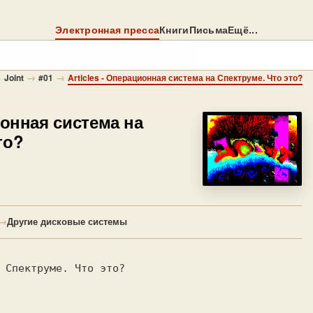
Электронная пресса
Книги
Письма
Ещё...
→
→
→
Joint
#01
Articles - Операционная система на Спектруме. Что это?
онная система на
то?
→
Другие дисковые системы
 Спектруме. Что это?
