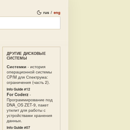
rus
/
eng
ДРУГИЕ ДИСКОВЫЕ
СИСТЕМЫ
Системки
- история
операционной системы
CP/M для Спектрума:
ограничения (часть 2).
Info Guide #12
For Coderz
-
Программирование под
DNA_OS ZET-9, пакет
утилит для работы с
устройствами хранения
данных.
Info Guide #07