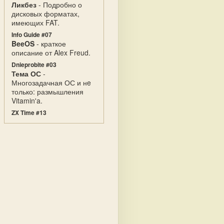
Ликбез
- Подробно о
дисковых форматах,
имеющих FAT.
Info Guide #07
BeeOS
- краткое
описание от Alex Freud.
Dnieprobite #03
Тема ОС
-
Многозадачная ОС и нe
только: размышления
Vitamin'a.
ZX Time #13