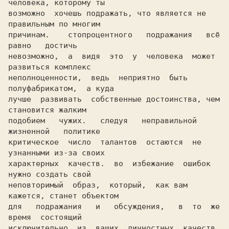
человека, которому ты

возможно  хочешь подражать, что является не 
правильным по многим

причинам.    стопроцентного   подражания   всё   
равно   достичь

невозможно,  а  видя  это  у  человека  может 
развиться комплекс

неполноценности,  ведь  неприятно  быть  
полуфабрикатом,  а куда

лучше  развивать  собственные достоинства, чем 
становится жалким

подобием   чужих.   следуя   неправильной   
жизненной   политике

критическое  число  талантов  остаются  не 
узнанными из-за своих

характерных  качеств.  во  избежание  ошибок  
нужно создать свой

неповторимый  образ,  который,  как вам 
кажется, станет объектом

для   подражания   и   обсуждения,   в  то  же  
время  состоящий

исключительно  из  ваших  личностных  качеств. 