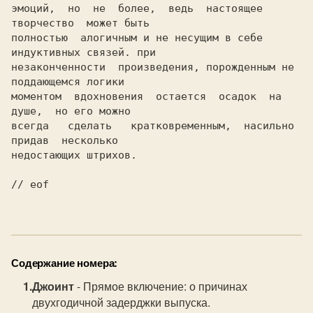
эмоций,  но  не  более,  ведь  настоящее  
творчество  может быть

полностью  алогичным и не несущим в себе 
индуктивных связей. при

незаконченности  произведения, порожденным не 
поддающемся логики

моментом  вдохновения  остается  осадок  на  
душе,  но его можно

всегда   сделать   кратковременным,  насильно  
придав  несколько

недостающих штрихов.

// eof

Содержание номера:
Джоинт
- Прямое включение: о причинах
двухгодичной задерджки выпуска.