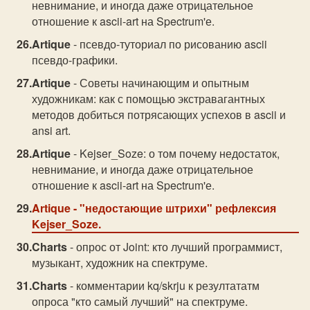
невнимание, и иногда даже отрицательное
отношение к ascii-art на Spectrum'е.
Artique
- псевдо-туториал по рисованию ascii
псевдо-графики.
Artique
- Советы начинающим и опытным
художникам: как с помощью экстравагантных
методов добиться потрясающих успехов в ascii и
ansi art.
Artique
- Kejser_Soze: о том почему недостаток,
невнимание, и иногда даже отрицательное
отношение к ascii-art на Spectrum'е.
Artique
- "недостающие штрихи" рефлексия
Kejser_Soze.
Charts
- опрос от Joint: кто лучший программист,
музыкант, художник на спектруме.
Charts
- комментарии kq/skrju к резултататм
опроса "кто самый лучший" на спектруме.