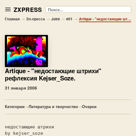
ZXPRESS
Поиск
→
→
→
→
Главная
Эл.пресса
Joint
#01
Artique - "недостающие штрихи" рефлексия Kejser_Soze.
Artique
- "недостающие штрихи"
рефлексия Kejser_Soze.
31 января 2006
Категории
→
Литература и творчество
→
Очерки
недостающие штрихи

by kejser_soze
