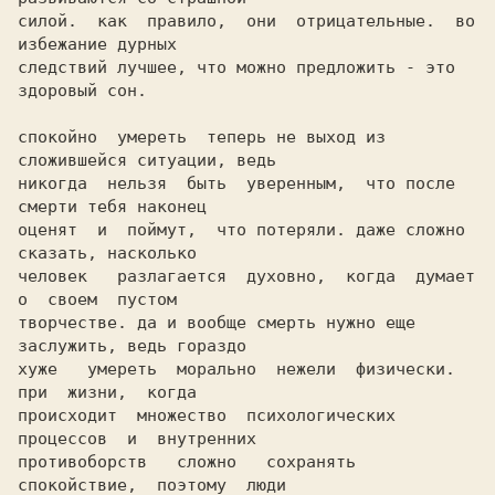
силой.  как  правило,  они  отрицательные.  во  
избежание дурных

следствий лучшее, что можно предложить - это 
здоровый сон.

спокойно  умереть  теперь не выход из 
сложившейся ситуации, ведь

никогда  нельзя  быть  уверенным,  что после 
смерти тебя наконец

оценят  и  поймут,  что потеряли. даже сложно 
сказать, насколько

человек   разлагается  духовно,  когда  думает  
о  своем  пустом

творчестве. да и вообще смерть нужно еще 
заслужить, ведь гораздо

хуже   умереть  морально  нежели  физически.  
при  жизни,  когда

происходит  множество  психологических  
процессов  и  внутренних

противоборств   сложно   сохранять   
спокойствие,  поэтому  люди
