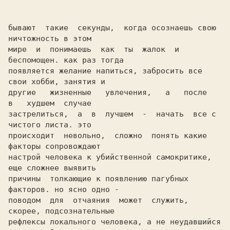
бывают  такие  секунды,  когда осознаешь свою 
ничтожность в этом

мире  и  понимаешь  как  ты  жалок  и  
беспомощен. как раз тогда

появляется желание напиться, забросить все 
свои хобби, занятия и

другие   жизненные   увлечения,   а   после   
в   худшем  случае

застрелиться,  а  в  лучшем  -  начать  все с 
чистого листа. это

происходит  невольно,  сложно  понять какие 
факторы сопровождают

настрой человека к убийственной самокритике, 
еще сложнее выявить

причины  толкающие к появлению пагубных 
факторов. но ясно одно -

поводом  для  отчаяния  может  служить,  
скорее, подсознательные

рефлексы локального человека, а не неудавшийся 