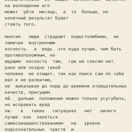
на воплощение его

может  уйти  месяцы,  а  то  больше, но 
конечный результат будет

стоить того.

многие   люди  страдают  корыстолюбием,  не  
замечая  внутреннюю

косность.  а  ведь  это куда лучше, чем быть 
противоположным, но

ищущим  косность  там,  где ее совсем нет. 
рано или поздно такой

человек  ее отыщет, так как поиск сам по себе 
вел к ее развитию,

не  выказывая до поры до времени отрицательных 
качеств, присущим

ей.  дальше  положение можно только усугубить, 
но исправить вряд

ли.   в   таких   ситуациях   нет   ничего  
лучше  как  заняться

самосовершенствованием   на   уровне  
подсознательных  чувств  и
