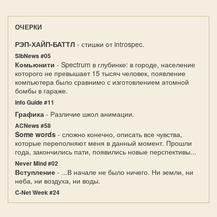
ОЧЕРКИ
РЭП-ХАЙП-БАТТЛ
- стишки от introspec.
SibNews #05
Комьюнити
- Spectrum в глубинке: в городе, население
которого не превышает 15 тысяч человек, появление
компьютера было сравнимо с изготовлением атомной
бомбы в гараже.
Info Guide #11
Графика
- Различие школ анимации.
ACNews #58
Some words
- сложно конечно, описать все чувства,
которые переполняют меня в данный момент. Прошли
года, закончились пати, появились новые перспективы...
Never Mind #02
Вступление
- ...В начале не было ничего. Ни земли, ни
неба, ни воздуха, ни воды.
C-Net Week #24