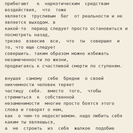
прибегают   к  наркотическим  средствам  
воздействия,  что  тоже

является  трусливым  бег  от реальности и не 
является выходом. в

какой-то  период следует просто остановиться и 
посмотреть назад,

трезво  взвесив  все,  что  ты  совершил  и  
то, что еще следует

совершить. таким образом можно избежать 
незамеченности по жизни,

продвигаясь к счастливой смерти по ступеням.

внушая  самому  себе  бредни  о своей 
никчемности человек теряет

частицу  себя.  вместо  того,  чтобы  
стремиться  к  собственной

незаменимости  многие просто боятся этого 
слова и говорят о нем,

как  о чем-то недосягаемом. надо любить себя 
каким ты являешься,

а  не  строить  из  себя  жалкое  подобие  