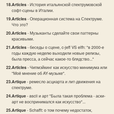
Articles
- История итальянской спектрумовской
софт-сцены в Италии.
Articles
- Операционная система на Спектруме.
Что это?
Articles
- Музыканты сделайте свои паттерны
красивыми.
Articles
- беседы о сцене, c-jeff VS elfh: "в 2000-е
годы каждую неделю выходили новые релизы,
была пресса, а сейчас какое-то блядство..."
Articles
- Чипмэйкинг как искусство минимума или
"Моё мнение об AY-музыке".
Artique
- ремесло асциарта и лит-движения на
спектруме.
Artique
- ascii и арт "Была такая проблема - аски-
арт не воспринимался как искусство"...
Artique
- Schafft: о том почему недостаток,