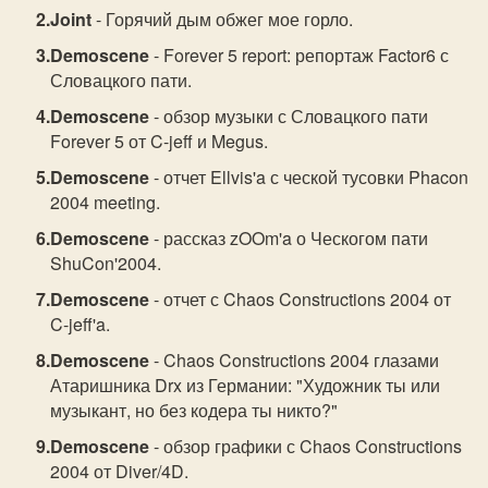
Joint
- Горячий дым обжег мое горло.
Demoscene
- Forever 5 report: репортаж Factor6 с
Словацкого пати.
Demoscene
- обзор музыки с Словацкого пати
Forever 5 от C-jeff и Megus.
Demoscene
- отчет Ellvis'a с ческой тусовки Phacon
2004 meeting.
Demoscene
- рассказ zOOm'a о Ческогом пати
ShuCon'2004.
Demoscene
- отчет с Chaos Constructions 2004 от
C-jeff'a.
Demoscene
- Chaos Constructions 2004 глазами
Атаришника Drx из Германии: "Художник ты или
музыкант, но без кодера ты никто?"
Demoscene
- обзор графики с Chaos Constructions
2004 от Diver/4D.