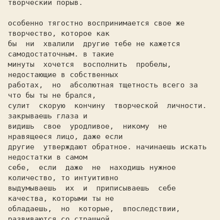
творческий порыв.

особенно тягостно воспринимается свое же 
творчество, которое как

бы  ни  хвалили  другие тебе не кажется 
самодостаточным. в такие

минуты  хочется  восполнить  пробелы,  
недостающие в собственных

работах,  но  абсолютная тщетность всего за 
что бы ты не брался,

сулит  скорую  кончину  творческой  личности. 
закрываешь глаза и

видишь  свое  уродливое,  никому  не  
нравящееся лицо, даже если

другие  утверждают обратное. начинаешь искать 
недостатки в самом

себе,  если  даже  не  находишь нужное 
количество, то интуитивно

выдумываешь  их  и  приписываешь  себе  
качества, которыми ты не

обладаешь,  но  которые,  впоследствии,  
развиваются со страшной
